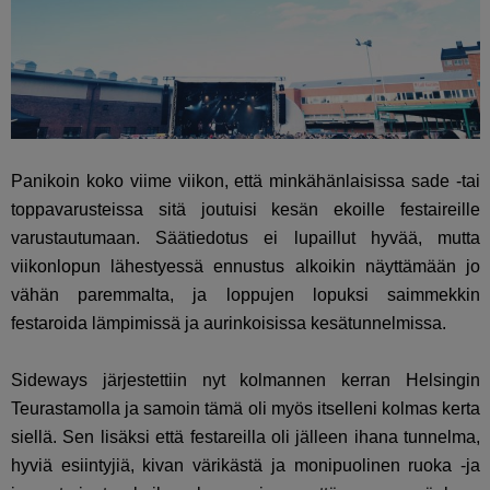
Panikoin koko viime viikon, että minkähänlaisissa sade -tai
toppavarusteissa sitä joutuisi kesän ekoille festaireille
varustautumaan. Säätiedotus ei lupaillut hyvää, mutta
viikonlopun lähestyessä ennustus alkoikin näyttämään jo
vähän paremmalta, ja loppujen lopuksi saimmekkin
festaroida lämpimissä ja aurinkoisissa kesätunnelmissa.
Sideways järjestettiin nyt kolmannen kerran Helsingin
Teurastamolla ja samoin tämä oli myös itselleni kolmas kerta
siellä. Sen lisäksi että festareilla oli jälleen ihana tunnelma,
hyviä esiintyjiä, kivan värikästä ja monipuolinen ruoka -ja