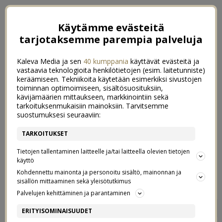
Käytämme evästeitä
tarjotaksemme parempia palveluja
Kaleva Media ja sen
40 kumppania
käyttävät evästeitä ja
vastaavia teknologioita henkilötietojen (esim. laitetunniste)
keräämiseen. Tekniikoita käytetään esimerkiksi sivustojen
toiminnan optimoimiseen, sisältösuosituksiin,
kävijämäärien mittaukseen, markkinointiin sekä
tarkoituksenmukaisiin mainoksiin. Tarvitsemme
suostumuksesi seuraaviin:
TARKOITUKSET
Tietojen tallentaminen laitteelle ja/tai laitteella olevien tietojen
käyttö
Kohdennettu mainonta ja personoitu sisältö, mainonnan ja
sisällön mittaaminen sekä yleisötutkimus
Palvelujen kehittäminen ja parantaminen
FESTARIKESÄ ALKOI
1
ERITYISOMINAISUUDET
13/06/2017