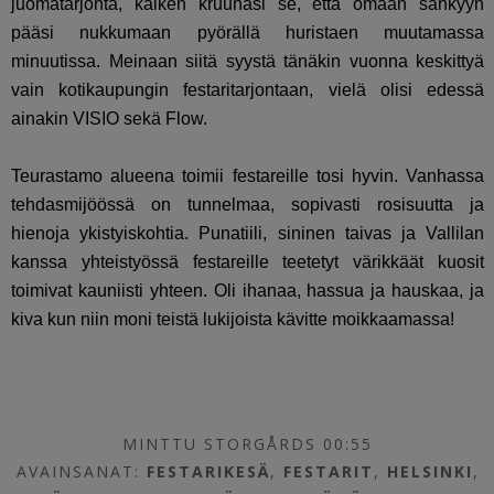
juomatarjonta, kaiken kruunasi se, että omaan sänkyyn
pääsi nukkumaan pyörällä huristaen muutamassa
minuutissa. Meinaan siitä syystä tänäkin vuonna keskittyä
vain kotikaupungin festaritarjontaan, vielä olisi edessä
ainakin VISIO sekä Flow.
Teurastamo alueena toimii festareille tosi hyvin. Vanhassa
tehdasmijöössä on tunnelmaa, sopivasti rosisuutta ja
hienoja ykistyiskohtia. Punatiili, sininen taivas ja Vallilan
kanssa yhteistyössä festareille teetetyt värikkäät kuosit
toimivat kauniisti yhteen. Oli ihanaa, hassua ja hauskaa, ja
kiva kun niin moni teistä lukijoista kävitte moikkaamassa!
MINTTU STORGÅRDS 00:55
AVAINSANAT:
FESTARIKESÄ
,
FESTARIT
,
HELSINKI
,