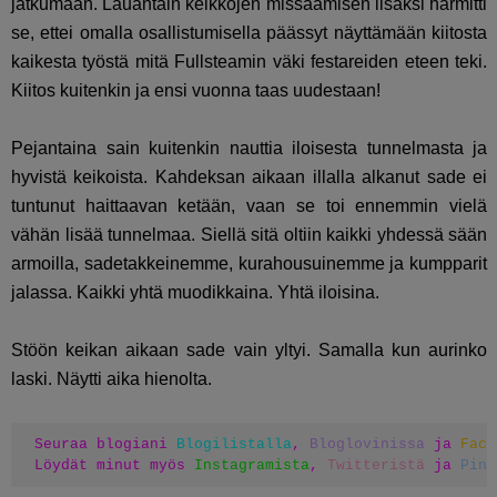
jatkumaan. Lauantain keikkojen missaamisen lisäksi harmitti
se, ettei omalla osallistumisella päässyt näyttämään kiitosta
kaikesta työstä mitä Fullsteamin väki festareiden eteen teki.
Kiitos kuitenkin ja ensi vuonna taas uudestaan!
Pejantaina sain kuitenkin nauttia iloisesta tunnelmasta ja
hyvistä keikoista. Kahdeksan aikaan illalla alkanut sade ei
tuntunut haittaavan ketään, vaan se toi ennemmin vielä
vähän lisää tunnelmaa. Siellä sitä oltiin kaikki yhdessä sään
armoilla, sadetakkeinemme, kurahousuinemme ja kumpparit
jalassa. Kaikki yhtä muodikkaina. Yhtä iloisina.
Stöön keikan aikaan sade vain yltyi. Samalla kun aurinko
laski. Näytti aika hienolta.
Seuraa blogiani 
Blogilistalla
, 
Bloglovinissa
 ja 
Face
Löydät minut myös 
Instagramista
, 
Twitteristä
 ja 
Pint