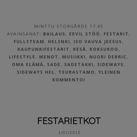
MINTTU STORGÅRDS 17:45
AVAINSANAT:
BAILAUS
,
EEVIL STÖÖ
,
FESTARIT
,
FULLSTEAM
,
HELSNKI
,
ISO VAUVA JEESUS
,
KAUPUNKIFESTARIT
,
KESÄ
,
KOKSUKOO
,
LIFESTYLE
,
MENOT
,
MUSIIKKI
,
NUORI DERRIC
,
OMA ELÄMÄ
,
SADE
,
SADETAKKI
,
SIDEWAYS
,
SIDEWAYS HEL
,
TEURASTAMO
,
YLEINEN
KOMMENTOI
FESTARIETKOT
1/07/2015