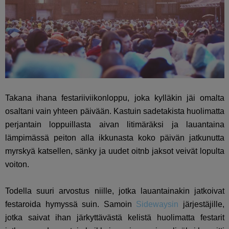
Takana ihana festariiviikonloppu, joka kylläkin jäi omalta
osaltani vain yhteen päivään. Kastuin sadetakista huolimatta
perjantain loppuillasta aivan litimäräksi ja lauantaina
lämpimässä peiton alla ikkunasta koko päivän jatkunutta
myrskyä katsellen, sänky ja uudet oitnb jaksot veivät lopulta
voiton.
Todella suuri arvostus niille, jotka lauantainakin jatkoivat
festaroida hymyssä suin. Samoin
Sidewaysin
järjestäjille,
jotka saivat ihan järkyttävästä kelistä huolimatta festarit