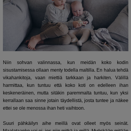
Niin sohvan valinnassa, kun meidän koko kodin
sisustamisessa ollaan menty todella maltilla. En halua tehdä
vikahankitoja, vaan miettiä tarkkaan ja harkiten. Välillä
harmittaa, kun tuntuu että koko koti on edelleen ihan
keskeneräinen, mutta sitäkin paremmalta tuntuu, kun yksi
kerrallaan saa sinne jotain täydellistä, josta tuntee ja näkee
ettei se ole menossa ihan heti vaihtoon.
Suuri pähkäilyn aihe meillä ovat olleet myös seinät.
Maalataanko vai ei, jos niin mitkä ja millä. Myöskään mitään