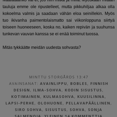
tauluja emme ole ripustelleet, mutta pikkuhiljaa alkaa olla
kokoelma valmis ja saadaan vähän eloa seinillekin. Myös
tuo ikivanha paimentolaismatto sai viikonloppuna siirtyä
toiseen huoneeseen, koska no, kaiken repivän ja suuhunsa
tunkevan vauvan kanssa se ei enää toiminut tuossa.
Mitäs tykkäätte meidän uudesta sohvasta?
MINTTU STORGÅRDS 13:47
AVAINSANAT:
AVAINLIPPU
,
BOBLES
,
FINNISH
DESIGN
,
ILMA-SOHVA
,
KODIN SISUSTUS
,
KOTIMAINEN
,
KULMASOHVA
,
KUUSILINNA
,
LAPSI-PERHE
,
OLOHUONE
,
PELLAVAPÄÄLLINEN
,
SIRO SOHVA
,
SISUSTUS
,
SOHVA
,
SONJA
SALMENOJA
,
YLEINEN
14 KOMMENTTIA