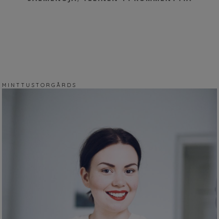
M I N T T U S T O R G Å R D S