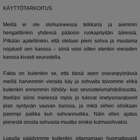
KÄYTTÖTARKOITUS
Meillä ei ole olohuoneessa telkkaria ja aiemmin
hengailtiinkin yhdessä pääosin ruokapöydän ääressä.
Pitkään ajateltiinkin, että otetaan pieni sohva ja muutama
nojatuoli sen kanssa – siinä voisi sitten etenkin vieraiden
kanssa kivasti seurustella.
Fakta on kuitenkin se, että tässä arjen oravanpyörässä
meillä harvemmin vieraita käy ja sohvalta toivomme ehkä
kuitenkin ennemmin löhöily- kun seurustelumahdollisuutta.
Itselläni siinsi mielessä myös jo tulevat imetysmaratoonit
pian syntyvän vauvan kanssa, ja mikä siihen olisikaan
parempi paikka kun sohvannurkka. Näin ollen ajatus
pienestä sirosta sohvasta muuttui siroksi kulmasohvaksi.
Lopulta päädyimme kuitenkin ottamamaan huomattavasti