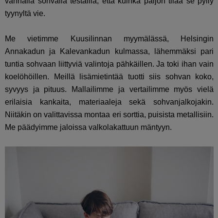
vanhalla sohvalla testailla, että kuinka paljon tilaa se pylly
tyynyltä vie.
Me vietimme Kuusilinnan myymälässä, Helsingin
Annakadun ja Kalevankadun kulmassa, lähemmäksi pari
tuntia sohvaan liittyviä valintoja pähkäillen. Ja toki ihan vain
koelöhöillen. Meillä lisämietintää tuotti siis sohvan koko,
syvyys ja pituus. Mallailimme ja vertailimme myös vielä
erilaisia kankaita, materiaaleja sekä sohvanjalkojakin.
Niitäkin on valittavissa montaa eri sorttia, puisista metallisiin.
Me päädyimme jaloissa valkolakattuun mäntyyn.