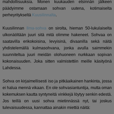
mahdollisuuksia. Monen kuukauden etsinnän jälkeen
päädyimme ostamaan sohvan uutena, kotimaiselta
perheyritykseltä
Kuusilinnalta
.
Kuusilinnan
Ilma-sohva
on sirolta, hieman 50-lukulaiselta
ulkonäöltään juuri sitä mitä olimme hakeneet. Sohvaa on
saatavilla erikokoisina, levyisinä, divaanilla sekä näitä
yhdistelemällä kulmasohvana, jonka avulla saimmekin
suunniteltua juuri meidän olohuoneen nurkkaan sopivan
kokonaisuuden. Joka sitten valmistettiin meille käsityönä
Lahdessa.
Sohva on kirjaimellisesti iso ja pitkäaikainen hankinta, jossa
ei halua mennä vikaan. En ole sohvasiantuntija, mutta oman
kokemuksen kautta syntyneitä vinkkejä löytyy senkin edestä.
Jos teillä on uusi sohva mietinnässä nyt, tai joskus
tulevaisuudessa, kannattaa ainakin miettiä näitä: