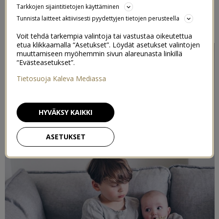
Tarkkojen sijaintitietojen käyttäminen
Tunnista laitteet aktiivisesti pyydettyjen tietojen perusteella
Toteutettu kaupallisessa yhteistyössä Kuusilinnan kanssa /
Sohvasta saatu alennus
Voit tehdä tarkempia valintoja tai vastustaa oikeutettua
etua klikkaamalla “Asetukset”. Löydät asetukset valintojen
muuttamiseen myöhemmin sivun alareunasta linkillä
“Evästeasetukset”.
Tietosuoja Kaleva Mediassa
HYVÄKSY KAIKKI
ASETUKSET