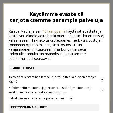
Käytämme evästeitä
tarjotaksemme parempia palveluja
Kaleva Media ja sen
40 kumppania
käyttävät evästeitä ja
vastaavia teknologioita henkilötietojen (esim. laitetunniste)
keräämiseen. Tekniikoita käytetään esimerkiksi sivustojen
toiminnan optimoimiseen, sisältösuosituksiin,
kävijämäärien mittaukseen, markkinointiin sekä
tarkoituksenmukaisiin mainoksiin. Tarvitsemme
suostumuksesi seuraaviin:
TARKOITUKSET
Tietojen tallentaminen laitteelle ja/tai laitteella olevien tietojen
käyttö
Kohdennettu mainonta ja personoitu sisältö, mainonnan ja
sisällön mittaaminen sekä yleisötutkimus
Palvelujen kehittäminen ja parantaminen
SOHVA LAPSIPERHEESSÄ
14
ERITYISOMINAISUUDET
4/02/2019