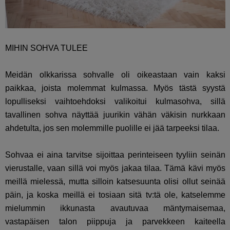
MIHIN SOHVA TULEE
Meidän olkkarissa sohvalle oli oikeastaan vain kaksi
paikkaa, joista molemmat kulmassa. Myös tästä syystä
lopulliseksi vaihtoehdoksi valikoitui kulmasohva, sillä
tavallinen sohva näyttää juurikin vähän väkisin nurkkaan
ahdetulta, jos sen molemmille puolille ei jää tarpeeksi tilaa.
Sohvaa ei aina tarvitse sijoittaa perinteiseen tyyliin seinän
vierustalle, vaan sillä voi myös jakaa tilaa. Tämä kävi myös
meillä mielessä, mutta silloin katsesuunta olisi ollut seinää
päin, ja koska meillä ei tosiaan sitä tv:tä ole, katselemme
mielummin ikkunasta avautuvaa mäntymaisemaa,
vastapäisen talon piippuja ja parvekkeen kaiteella