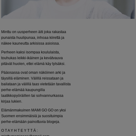
Minttu on uusperheen äiti joka rakastaa
punaista huulipunaa, inhoaa kiirettä ja
näkee kauneutta arkisissa asioissa.
Perheen kaksi isompaa koululaista,
touhukas leikki-ikäinen ja kevätvauva
pitävät huolen, ettei elämä käy tylsäksi.
Pääosassa ovat oman näköinen arki ja
täysillä eläminen. Välillä reissataan ja
bailataan ja välillä taas vietetään tavallista
perhe-elämää kaupungilla
laatikkopyöräillen tai sohvannurkassa
kirjaa lukien.
Elämänmakuinen MAMI GO GO on yksi
Suomen ensimmäisiä ja suosituimpia
perhe-elämään painottuvia blogeja.
O T A Y H T E Y T T Ä :