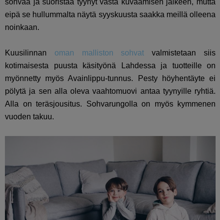
sohvaa ja suoristaa tyynyt vasta kuvaamisen jälkeen, mutta
eipä se hullummalta näytä syyskuusta saakka meillä olleena
noinkaan.
Kuusilinnan
oman malliston sohvat
valmistetaan siis
kotimaisesta puusta käsityönä Lahdessa ja tuotteille on
myönnetty myös Avainlippu-tunnus. Pesty höyhentäyte ei
pölytä ja sen alla oleva vaahtomuovi antaa tyynyille ryhtiä.
Alla on teräsjousitus. Sohvarungolla on myös kymmenen
vuoden takuu.