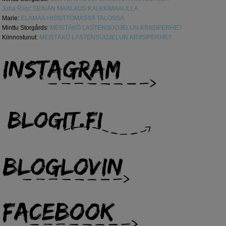
Juha Räty
:
SEINÄN MAALAUS KALKKIMAALILLA
Marie
:
ELÄMÄÄ HISSITTÖMÄSSÄ TALOSSA
Minttu Storgårds
:
MEISTÄKÖ LASTENSUOJELUN KRIISIPERHE?
Kiinnostunut
:
MEISTÄKÖ LASTENSUOJELUN KRIISIPERHE?