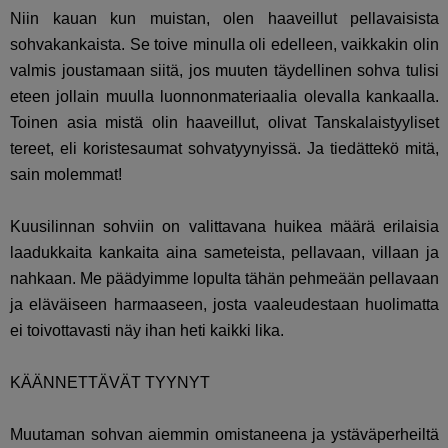
Niin kauan kun muistan, olen haaveillut pellavaisista
sohvakankaista. Se toive minulla oli edelleen, vaikkakin olin
valmis joustamaan siitä, jos muuten täydellinen sohva tulisi
eteen jollain muulla luonnonmateriaalia olevalla kankaalla.
Toinen asia mistä olin haaveillut, olivat Tanskalaistyyliset
tereet, eli koristesaumat sohvatyynyissä. Ja tiedättekö mitä,
sain molemmat!
Kuusilinnan sohviin on valittavana huikea määrä erilaisia
laadukkaita kankaita aina sameteista, pellavaan, villaan ja
nahkaan. Me päädyimme lopulta tähän pehmeään pellavaan
ja eläväiseen harmaaseen, josta vaaleudestaan huolimatta
ei toivottavasti näy ihan heti kaikki lika.
KÄÄNNETTÄVÄT TYYNYT
Muutaman sohvan aiemmin omistaneena ja ystäväperheiltä