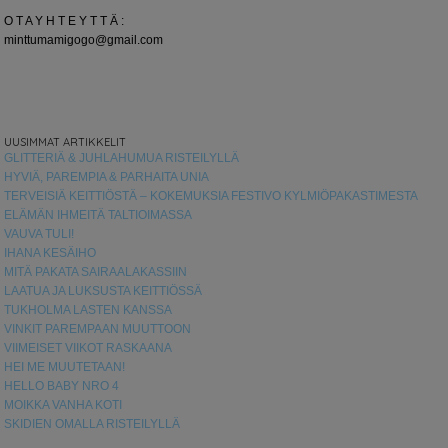
O T A Y H T E Y T T Ä :
minttumamigogo@gmail.com
UUSIMMAT ARTIKKELIT
GLITTERIÄ & JUHLAHUMUA RISTEILYLLÄ
HYVIÄ, PAREMPIA & PARHAITA UNIA
TERVEISIÄ KEITTIÖSTÄ – KOKEMUKSIA FESTIVO KYLMIÖPAKASTIMESTA
ELÄMÄN IHMEITÄ TALTIOIMASSA
VAUVA TULI!
IHANA KESÄIHO
MITÄ PAKATA SAIRAALAKASSIIN
LAATUA JA LUKSUSTA KEITTIÖSSÄ
TUKHOLMA LASTEN KANSSA
VINKIT PAREMPAAN MUUTTOON
VIIMEISET VIIKOT RASKAANA
HEI ME MUUTETAAN!
HELLO BABY NRO 4
MOIKKA VANHA KOTI
SKIDIEN OMALLA RISTEILYLLÄ