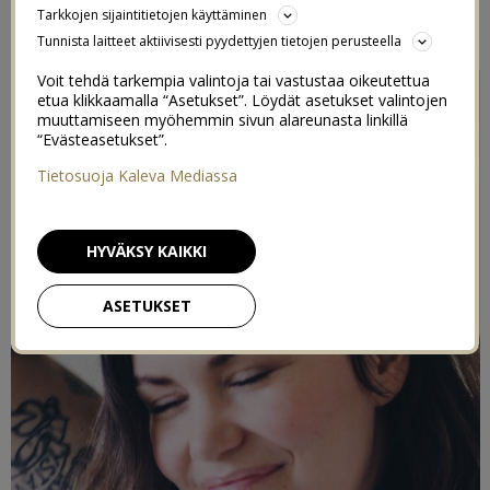
Tarkkojen sijaintitietojen käyttäminen
17/05/2019
Tunnista laitteet aktiivisesti pyydettyjen tietojen perusteella
Voit tehdä tarkempia valintoja tai vastustaa oikeutettua
etua klikkaamalla “Asetukset”. Löydät asetukset valintojen
muuttamiseen myöhemmin sivun alareunasta linkillä
“Evästeasetukset”.
Tietosuoja Kaleva Mediassa
HYVÄKSY KAIKKI
ASETUKSET