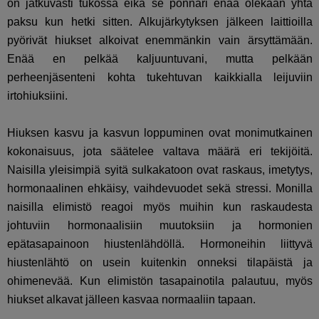
on jatkuvasti tukossa eikä se ponnari enää olekaan yhtä
paksu kun hetki sitten. Alkujärkytyksen jälkeen laittioilla
pyörivät hiukset alkoivat enemmänkin vain ärsyttämään.
Enää en pelkää kaljuuntuvani, mutta pelkään
perheenjäsenteni kohta tukehtuvan kaikkialla leijuviin
irtohiuksiini.
Hiuksen kasvu ja kasvun loppuminen ovat monimutkainen
kokonaisuus, jota säätelee valtava määrä eri tekijöitä.
Naisilla yleisimpiä syitä sulkakatoon ovat raskaus, imetytys,
hormonaalinen ehkäisy, vaihdevuodet sekä stressi. Monilla
naisilla elimistö reagoi myös muihin kun raskaudesta
johtuviin hormonaalisiin muutoksiin ja hormonien
epätasapainoon hiustenlähdöllä. Hormoneihin liittyvä
hiustenlähtö on usein kuitenkin onneksi tilapäistä ja
ohimenevää. Kun elimistön tasapainotila palautuu, myös
hiukset alkavat jälleen kasvaa normaaliin tapaan.