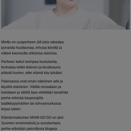
Minttu on uusperheen äiti joka rakastaa
punaista huulipunaa, inhoaa kiirettä ja
näkee kauneutta arkisissa asioissa.
Perheen kaksi isompaa koululaista,
touhukas leikki-ikäinen ja kevätvauva
pitävät huolen, ettei elämä käy tylsäksi.
Pääosassa ovat oman näköinen arki ja
täysillä eläminen. Välillä reissataan ja
bailataan ja välillä taas vietetään tavallista
perhe-elämää kaupungilla
laatikkopyöräillen tai sohvannurkassa
kirjaa lukien.
Elämänmakuinen MAMI GO GO on yksi
Suomen ensimmäisiä ja suosituimpia
perhe-elämään painottuvia blogeja.