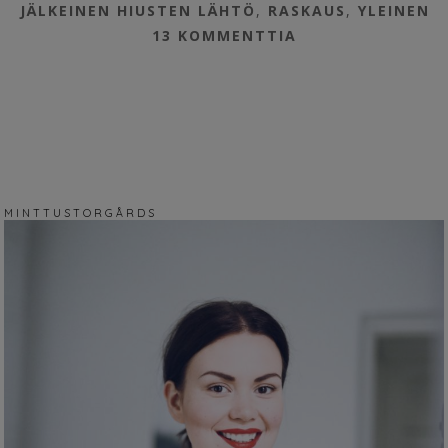
JÄLKEINEN HIUSTEN LÄHTÖ
,
RASKAUS
,
YLEINEN
13 KOMMENTTIA
M I N T T U S T O R G Å R D S