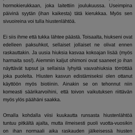
hormokierukkaan, joka laitettiin joulukuussa. Useimpina
päivinä syytän (ihan kaikesta) tätä kierukkaa. Myös sen
sivuoireina voi tulla hiustenlähtöä.
Ei siis ihme että tukka lähtee päästä. Toisaalta, hiukseni ovat
edelleen paksuhkot, sellaiset jollaiset ne olivat ennen
raskauttakin. Ja uusia hiuksia kasvaa kokoajan lisää (myös
harmaita sos!). Aiemmin kaljut ohimoni ovat saaneet jo ihan
näyttävät tupsut ja sellaisia lyhyitä vauvahiuksia törröttää
joka puolelta. Hiusten kasvun edistämiseksi olen ottanut
käyttöön myös biotiinin. Ainakin se on tehonnut niin
komeasti säärikarvoihini, että toivon vaikutuksen riittävän
myös ylös päähäni saakka.
Omalla kohdalla viisi kuukautta runsasta hiustenlähtöä
tuntuu pitkältä ajalta, mutta ilmeisesti puoli vuotta-vuosikin
on ihan normaali aika raskauden jälkeisessä hiusten