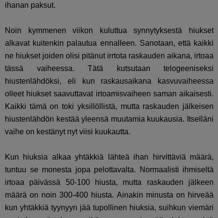
ihanan paksut.
Noin kymmenen viikon kuluttua synnytyksestä hiukset
alkavat kuitenkin palautua ennalleen. Sanotaan, että kaikki
ne hiukset joiden olisi pitänut irrtota raskauden aikana, irtoaa
tässä vaiheessa. Tätä kutsutaan telogeeniseksi
hiustenlähdöksi, eli kun raskausaikana kasvuvaiheessa
olleet hiukset saavuttavat irtoamisvaiheen saman aikaisesti.
Kaikki tämä on toki yksillöllistä, mutta raskauden jälkeisen
hiustenlähdön kestää yleensä muutamia kuukausia. Itselläni
vaihe on kestänyt nyt viisi kuukautta.
Kun hiuksia alkaa yhtäkkiä lähteä ihan hirvittäviä määrä,
tuntuu se monesta jopa pelottavalta. Normaalisti ihmiseltä
irtoaa päivässä 50-100 hiusta, mutta raskauden jälkeen
määrä on noin 300-400 hiusta. Ainakin minusta on hirveää
kun yhtäkkiä tyynyyn jää tupollinen hiuksia, suihkun viemäri