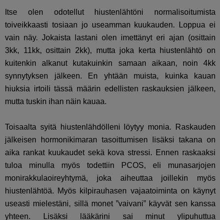
Itse olen odotellut hiustenlähtöni normalisoitumista
toiveikkaasti tosiaan jo useamman kuukauden. Loppua ei
vain näy. Jokaista lastani olen imettänyt eri ajan (osittain
3kk, 11kk, osittain 2kk), mutta joka kerta hiustenlähtö on
kuitenkin alkanut kutakuinkin samaan aikaan, noin 4kk
synnytyksen jälkeen. En yhtään muista, kuinka kauan
hiuksia irtoili tässä määrin edellisten raskauksien jälkeen,
mutta tuskin ihan näin kauaa.
Toisaalta syitä hiustenlähdölleni löytyy monia. Raskauden
jälkeisen hormonikimaran tasoittumisen lisäksi takana on
aika rankat kuukaudet sekä kova stressi. Ennen raskaaksi
tuloa minulla myös todettiin PCOS, eli munasarjojen
monirakkulaoireyhtymä, joka aiheuttaa joillekin myös
hiustenlähtöä. Myös kilpirauhasen vajaatoiminta on käynyt
useasti mielestäni, sillä monet ”vaivani” käyvät sen kanssa
yhteen. Lisäksi lääkärini sai minut ylipuhuttua