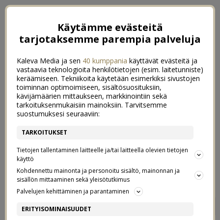
Käytämme evästeitä
tarjotaksemme parempia palveluja
Kaleva Media ja sen
40 kumppania
käyttävät evästeitä ja
vastaavia teknologioita henkilötietojen (esim. laitetunniste)
keräämiseen. Tekniikoita käytetään esimerkiksi sivustojen
toiminnan optimoimiseen, sisältösuosituksiin,
kävijämäärien mittaukseen, markkinointiin sekä
tarkoituksenmukaisiin mainoksiin. Tarvitsemme
suostumuksesi seuraaviin:
TARKOITUKSET
Tietojen tallentaminen laitteelle ja/tai laitteella olevien tietojen
käyttö
Kohdennettu mainonta ja personoitu sisältö, mainonnan ja
sisällön mittaaminen sekä yleisötutkimus
Palvelujen kehittäminen ja parantaminen
HORMONAALINEN
13
ERITYISOMINAISUUDET
HIUSTENLÄHTÖ