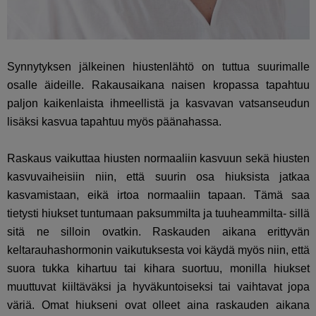
Synnytyksen jälkeinen hiustenlähtö on tuttua suurimalle
osalle äideille. Rakausaikana naisen kropassa tapahtuu
paljon kaikenlaista ihmeellistä ja kasvavan vatsanseudun
lisäksi kasvua tapahtuu myös päänahassa.
Raskaus vaikuttaa hiusten normaaliin kasvuun sekä hiusten
kasvuvaiheisiin niin, että suurin osa hiuksista jatkaa
kasvamistaan, eikä irtoa normaaliin tapaan. Tämä saa
tietysti hiukset tuntumaan paksummilta ja tuuheammilta- sillä
sitä ne silloin ovatkin. Raskauden aikana erittyvän
keltarauhashormonin vaikutuksesta voi käydä myös niin, että
suora tukka kihartuu tai kihara suortuu, monilla hiukset
muuttuvat kiiltäväksi ja hyväkuntoiseksi tai vaihtavat jopa
väriä. Omat hiukseni ovat olleet aina raskauden aikana