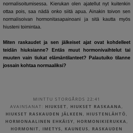
normalisoitumisessa. Kierukan olen ajatellut nyt kuitenkin
ottaa pois, saa nädä onko siitä apua. Ainakin toivon sen
normalisoivan hormonitasapainoani ja sitä kautta myös
hiusteni toimintaa.
Miten raskaudet ja sen jälkeiset ajat ovat kohdelleet
teidän hiuksianne? Entäs muut hormonivaihtelut tai
muuten vain tiukat elämäntilanteet? Palautuiko tilanne
jossain kohtaa normaaliksi?
MINTTU STORGÅRDS 22:41
AVAINSANAT:
HIUKSET
,
HIUKSET RASKAANA
,
HIUKSET RASKAUDEN JÄLKEEN
,
HIUSTENLÄHTÖ
,
HORMONAALINEN EHKÄISY
,
HORMONIKIERUKKA
,
HORMONIT
,
IMETYS
,
KAUNEUS
,
RASKAUDEN