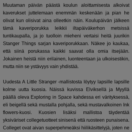
Muutaman päivän päästä koulun aloittamisesta alkoivat
kaverukset juttelemaan enemmän keskenään ja pian he
olivat kun olisivat aina olleetkin näin. Koulupäivän jälkeen
tämä kaveriporukka leikkii iltapäiväkerhon metsissä
tuntikaupalla, ja jo tuolloin mieheni vertaisi heitä juurikin
Stanger Things sarjan kaveriporukkaan. Näkee jo kaukaa,
että siinä porukassa kaikki saavat olla omia itsejään.
Jokainen heistä niin erilainen, luonteentaan ja ulkoisestikin,
mutta niin se ystävyys vain yhdistää.
Uudesta A Little Stranger -mallistosta löytyy lapsille lapsille
kolme uutta kuosia. Näissä kuvissa Elviksellä ja Myyllä
päällä oleva Exploring in Space kahdessa eri värityksessä,
eli beigellä sekä mustalla pohjalla, sekä mustavalkoinen Ink
flowers-kuosi. Kuosien lisäksi mallistoa täydentää
yksiväriset collegetuotteet sinisenä että ruosteen punaisena.
Colleget ovat aivan superpehmeäksi hiilikäsittelyjä, joten ne