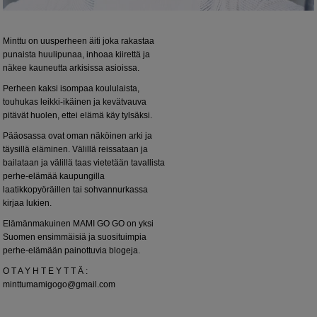
Minttu on uusperheen äiti joka rakastaa
punaista huulipunaa, inhoaa kiirettä ja
näkee kauneutta arkisissa asioissa.
Perheen kaksi isompaa koululaista,
touhukas leikki-ikäinen ja kevätvauva
pitävät huolen, ettei elämä käy tylsäksi.
Pääosassa ovat oman näköinen arki ja
täysillä eläminen. Välillä reissataan ja
bailataan ja välillä taas vietetään tavallista
perhe-elämää kaupungilla
laatikkopyöräillen tai sohvannurkassa
kirjaa lukien.
Elämänmakuinen MAMI GO GO on yksi
Suomen ensimmäisiä ja suosituimpia
perhe-elämään painottuvia blogeja.
O T A Y H T E Y T T Ä :
minttumamigogo@gmail.com