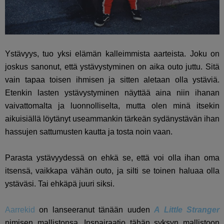
Ystävyys, tuo yksi elämän kalleimmista aarteista. Joku on
joskus sanonut, että ystävystyminen on aika outo juttu. Sitä
vain tapaa toisen ihmisen ja sitten aletaan olla ystäviä.
Etenkin lasten ystävystyminen näyttää aina niin ihanan
vaivattomalta ja luonnolliselta, mutta olen minä itsekin
aikuisiällä löytänyt useammankin tärkeän sydänystävän ihan
hassujen sattumusten kautta ja tosta noin vaan.
Parasta ystävyydessä on ehkä se, että voi olla ihan oma
itsensä, vaikkapa vähän outo, ja silti se toinen haluaa olla
ystäväsi. Tai ehkäpä juuri siksi.
Aarrekid
on lanseeranut tänään uuden
A Little Stranger
nimisen mallistonsa. Inspairaatio tähän syksyn mallistoon