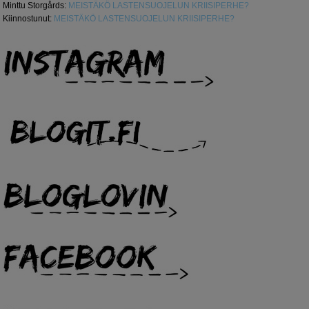
Minttu Storgårds
:
MEISTÄKÖ LASTENSUOJELUN KRIISIPERHE?
Kiinnostunut
:
MEISTÄKÖ LASTENSUOJELUN KRIISIPERHE?