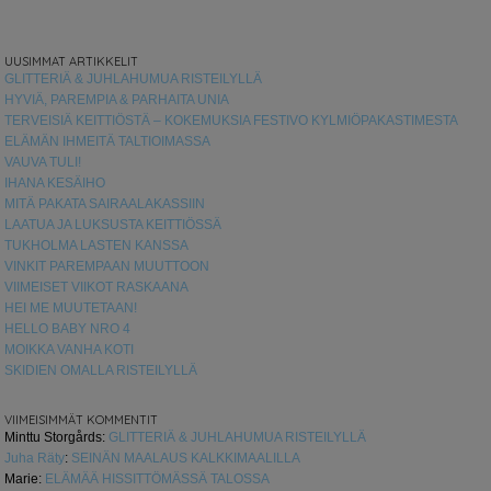
UUSIMMAT ARTIKKELIT
GLITTERIÄ & JUHLAHUMUA RISTEILYLLÄ
HYVIÄ, PAREMPIA & PARHAITA UNIA
TERVEISIÄ KEITTIÖSTÄ – KOKEMUKSIA FESTIVO KYLMIÖPAKASTIMESTA
ELÄMÄN IHMEITÄ TALTIOIMASSA
VAUVA TULI!
IHANA KESÄIHO
MITÄ PAKATA SAIRAALAKASSIIN
LAATUA JA LUKSUSTA KEITTIÖSSÄ
TUKHOLMA LASTEN KANSSA
VINKIT PAREMPAAN MUUTTOON
VIIMEISET VIIKOT RASKAANA
HEI ME MUUTETAAN!
HELLO BABY NRO 4
MOIKKA VANHA KOTI
SKIDIEN OMALLA RISTEILYLLÄ
VIIMEISIMMÄT KOMMENTIT
Minttu Storgårds
:
GLITTERIÄ & JUHLAHUMUA RISTEILYLLÄ
Juha Räty
:
SEINÄN MAALAUS KALKKIMAALILLA
Marie
:
ELÄMÄÄ HISSITTÖMÄSSÄ TALOSSA