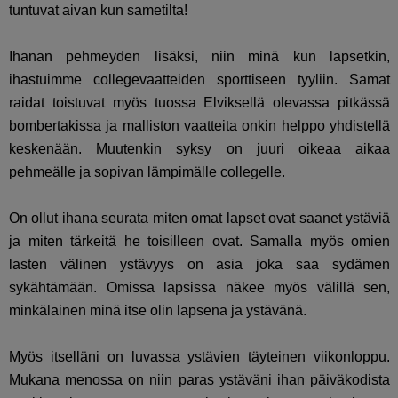
tuntuvat aivan kun sametilta!
Ihanan pehmeyden lisäksi, niin minä kun lapsetkin,
ihastuimme collegevaatteiden sporttiseen tyyliin. Samat
raidat toistuvat myös tuossa Elviksellä olevassa pitkässä
bombertakissa ja malliston vaatteita onkin helppo yhdistellä
keskenään. Muutenkin syksy on juuri oikeaa aikaa
pehmeälle ja sopivan lämpimälle collegelle.
On ollut ihana seurata miten omat lapset ovat saanet ystäviä
ja miten tärkeitä he toisilleen ovat. Samalla myös omien
lasten välinen ystävyys on asia joka saa sydämen
sykähtämään. Omissa lapsissa näkee myös välillä sen,
minkälainen minä itse olin lapsena ja ystävänä.
Myös itselläni on luvassa ystävien täyteinen viikonloppu.
Mukana menossa on niin paras ystäväni ihan päiväkodista