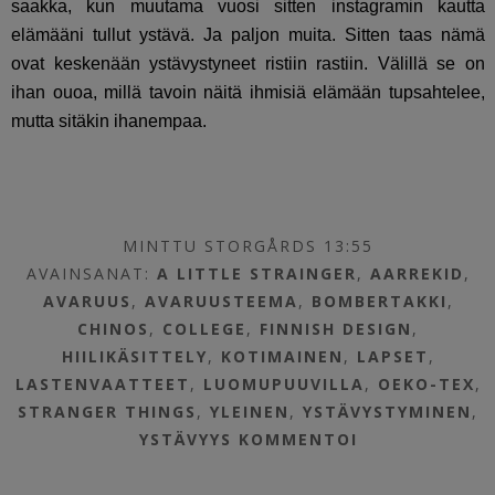
saakka, kun muutama vuosi sitten instagramin kautta
elämääni tullut ystävä. Ja paljon muita. Sitten taas nämä
ovat keskenään ystävystyneet ristiin rastiin. Välillä se on
ihan ouoa, millä tavoin näitä ihmisiä elämään tupsahtelee,
mutta sitäkin ihanempaa.
MINTTU STORGÅRDS 13:55
AVAINSANAT:
A LITTLE STRAINGER
,
AARREKID
,
AVARUUS
,
AVARUUSTEEMA
,
BOMBERTAKKI
,
CHINOS
,
COLLEGE
,
FINNISH DESIGN
,
HIILIKÄSITTELY
,
KOTIMAINEN
,
LAPSET
,
LASTENVAATTEET
,
LUOMUPUUVILLA
,
OEKO-TEX
,
STRANGER THINGS
,
YLEINEN
,
YSTÄVYSTYMINEN
,
YSTÄVYYS
KOMMENTOI