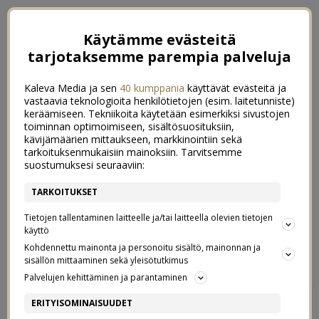
Käytämme evästeitä
tarjotaksemme parempia palveluja
Kaleva Media ja sen
40 kumppania
käyttävät evästeitä ja
vastaavia teknologioita henkilötietojen (esim. laitetunniste)
keräämiseen. Tekniikoita käytetään esimerkiksi sivustojen
toiminnan optimoimiseen, sisältösuosituksiin,
kävijämäärien mittaukseen, markkinointiin sekä
tarkoituksenmukaisiin mainoksiin. Tarvitsemme
suostumuksesi seuraaviin:
TARKOITUKSET
Tietojen tallentaminen laitteelle ja/tai laitteella olevien tietojen
käyttö
Kohdennettu mainonta ja personoitu sisältö, mainonnan ja
sisällön mittaaminen sekä yleisötutkimus
Palvelujen kehittäminen ja parantaminen
IHANA OMITUINEN YSTÄVYYS
0
ERITYISOMINAISUUDET
9/08/2019