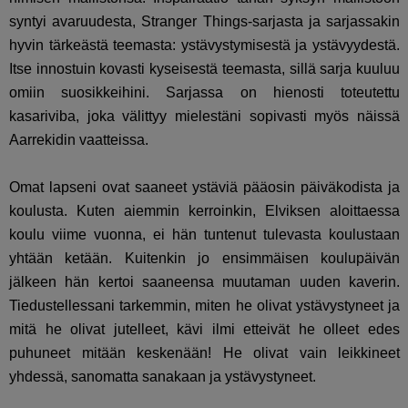
syntyi avaruudesta, Stranger Things-sarjasta ja sarjassakin
hyvin tärkeästä teemasta: ystävystymisestä ja ystävyydestä.
Itse innostuin kovasti kyseisestä teemasta, sillä sarja kuuluu
omiin suosikkeihini. Sarjassa on hienosti toteutettu
kasariviba, joka välittyy mielestäni sopivasti myös näissä
Aarrekidin vaatteissa.
Omat lapseni ovat saaneet ystäviä pääosin päiväkodista ja
koulusta. Kuten aiemmin kerroinkin, Elviksen aloittaessa
koulu viime vuonna, ei hän tuntenut tulevasta koulustaan
yhtään ketään. Kuitenkin jo ensimmäisen koulupäivän
jälkeen hän kertoi saaneensa muutaman uuden kaverin.
Tiedustellessani tarkemmin, miten he olivat ystävystyneet ja
mitä he olivat jutelleet, kävi ilmi etteivät he olleet edes
puhuneet mitään keskenään! He olivat vain leikkineet
yhdessä, sanomatta sanakaan ja ystävystyneet.