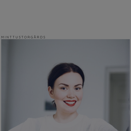
M I N T T U S T O R G Å R D S