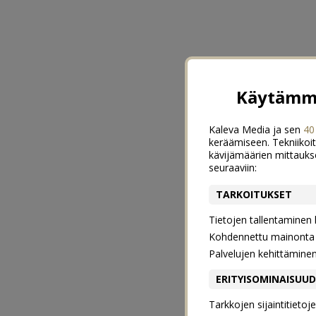
Käytämme
Kaleva Media ja sen
40
keräämiseen. Tekniikoit
kävijämäärien mittauks
seuraaviin:
TARKOITUKSET
Tietojen tallentaminen la
Kohdennettu mainonta j
Palvelujen kehittämine
ERITYISOMINAISUU
Tarkkojen sijaintitieto