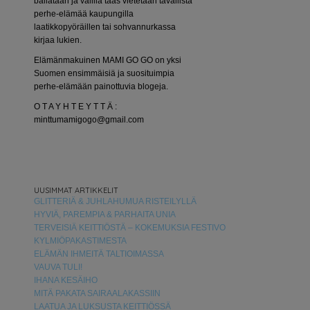
bailataan ja välillä taas vietetään tavallista
perhe-elämää kaupungilla
laatikkopyöräillen tai sohvannurkassa
kirjaa lukien.
Elämänmakuinen MAMI GO GO on yksi
Suomen ensimmäisiä ja suosituimpia
perhe-elämään painottuvia blogeja.
O T A Y H T E Y T T Ä :
minttumamigogo@gmail.com
UUSIMMAT ARTIKKELIT
GLITTERIÄ & JUHLAHUMUA RISTEILYLLÄ
HYVIÄ, PAREMPIA & PARHAITA UNIA
TERVEISIÄ KEITTIÖSTÄ – KOKEMUKSIA FESTIVO
KYLMIÖPAKASTIMESTA
ELÄMÄN IHMEITÄ TALTIOIMASSA
VAUVA TULI!
IHANA KESÄIHO
MITÄ PAKATA SAIRAALAKASSIIN
LAATUA JA LUKSUSTA KEITTIÖSSÄ