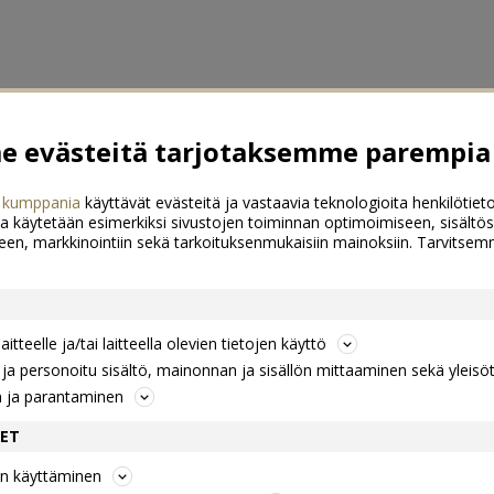
 evästeitä tarjotaksemme parempia 
 kumppania
käyttävät evästeitä ja vastaavia teknologioita henkilötieto
a käytetään esimerkiksi sivustojen toiminnan optimoimiseen, sisältös
een, markkinointiin sekä tarkoituksenmukaisiin mainoksiin. Tarvits
itteelle ja/tai laitteella olevien tietojen käyttö
a personoitu sisältö, mainonnan ja sisällön mittaaminen sekä yleisö
n ja parantaminen
DET
jen käyttäminen