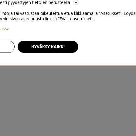
sesti pyydettyjen tietojen perusteella
lintoja tai vastustaa oikeutettua etua klikkaamalla “Asetukset”. Löydä
 sivun alareunasta linkillä “Evästeasetukset”.
iassa
HYVÄKSY KAIKKI