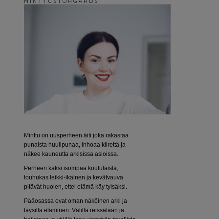
M I N T T U S T O R G Å R D S
Minttu on uusperheen äiti joka rakastaa
punaista huulipunaa, inhoaa kiirettä ja
näkee kauneutta arkisissa asioissa.
Perheen kaksi isompaa koululaista,
touhukas leikki-ikäinen ja kevätvauva
pitävät huolen, ettei elämä käy tylsäksi.
Pääosassa ovat oman näköinen arki ja
täysillä eläminen. Välillä reissataan ja