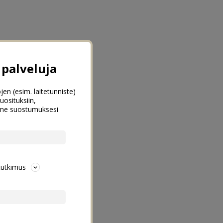
palveluja
jen (esim. laitetunniste)
uosituksiin,
emme suostumuksesi
tutkimus