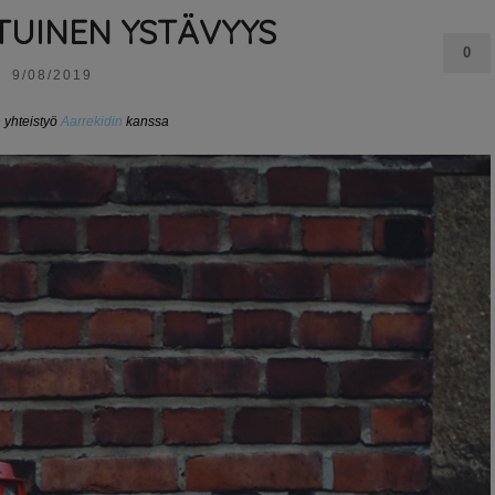
TUINEN YSTÄVYYS
0
9/08/2019
 yhteistyö
Aarrekidin
kanssa