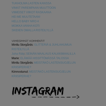
TUKHOLMA LASTEN KANSSA
VINKIT PAREMPAAN MUUTTOON
VIIMEISET VIIKOT RASKAANA
HEI ME MUUTETAAN!
HELLO BABY NRO 4
MOIKKA VANHA KOTI
SKIDIEN OMALLA RISTEILYLLÄ
VIIMEISIMMÄT KOMMENTIT
Minttu Storgårds
:
GLITTERIÄ & JUHLAHUMUA
RISTEILYLLÄ
Juha Räty
:
SEINÄN MAALAUS KALKKIMAALILLA
Marie
:
ELÄMÄÄ HISSITTÖMÄSSÄ TALOSSA
Minttu Storgårds
:
MEISTÄKÖ LASTENSUOJELUN
KRIISIPERHE?
Kiinnostunut
:
MEISTÄKÖ LASTENSUOJELUN
KRIISIPERHE?