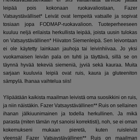
leipää pois kokonaan ruokavaliostaan,
Fazer
Vatsaystävälliset* Leivät ovat lempeitä vatsalle ja sopivat
tosiaan jopa FODMAP-ruokavalioon. Tuoteperheeseen
kuuluu neljä erilaista herkullista leipää, joista uusin tulokas
on Vatsaystävällinen* Hiivaton Siemenleipä. Sen leivontaan
ei ole käytetty lainkaan jauhoja tai leivinhiivaa. Jo yksi
vuokamaisen leivän pala on tuhti ja täyttävä, sillä se on
täynnä hyvää tekeviä siemeniä, jyviä sekä kauraa. Muita
sarjaan kuuluvia leipiä ovat ruis, kaura ja gluteeniton
sämpylä. Ihanaa vaihtelua siis!
Ylipäätään kaikista maailman leivistä oma suosikkini on ruis,
ja niin näistäkin. Fazer Vatsaystävällinen** Ruis on sellainen
ihanan jälkiuunimainen ja todella herkullinen. Ja mikä
parasta (miten tämän nyt sanoisi korrektisti), noh, se ei oman
kokemukseni mukaan pieretä, kuten ruisleivät
yleensä! Fazer Vatsaystävällinen** Ruis on maailman