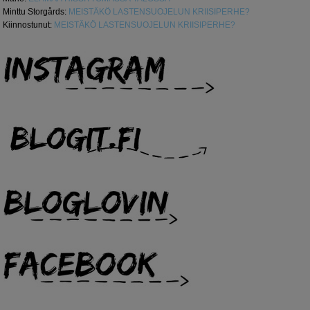
Minttu Storgårds
:
MEISTÄKÖ LASTENSUOJELUN KRIISIPERHE?
Kiinnostunut
:
MEISTÄKÖ LASTENSUOJELUN KRIISIPERHE?