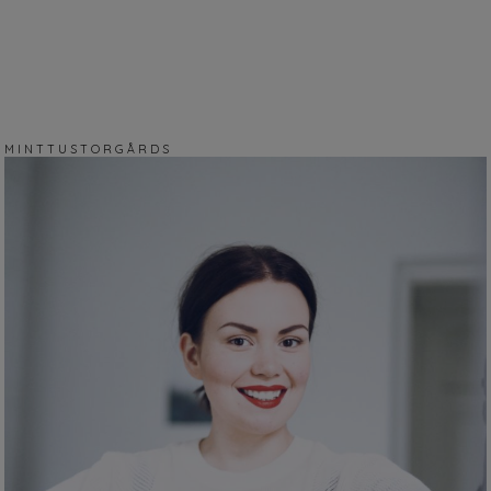
M I N T T U S T O R G Å R D S