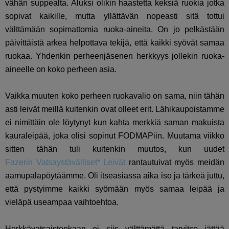
vähän suppealta. Aluksi olikin haastetta keksiä ruokia jotka
sopivat kaikille, mutta yllättävän nopeasti sitä tottui
välttämään sopimattomia ruoka-aineita. On jo pelkästään
päivittäistä arkea helpottava tekijä, että kaikki syövät samaa
ruokaa. Yhdenkin perheenjäsenen herkkyys jollekin ruoka-
aineelle on koko perheen asia.
Vaikka muuten koko perheen ruokavalio on sama, niin tähän
asti leivät meillä kuitenkin ovat olleet erit. Lähikaupoistamme
ei nimittäin ole löytynyt kun kahta merkkiä saman makuista
kauraleipää, joka olisi sopinut FODMAPiin. Muutama viikko
sitten tähän tuli kuitenkin muutos, kun uudet
Fazerin
Vatsaystävälliset* Leivät
rantautuivat myös meidän
aamupalapöytäämme. Oli itseasiassa aika iso ja tärkeä juttu,
että pystyimme kaikki syömään myös samaa leipää ja
vieläpä useampaa vaihtoehtoa.
Herkkävatsaistenkaan ei siis välttämättä tarvitse jättää