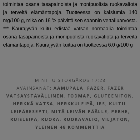
toimintaa osana tasapainoista ja monipuolista ruokavaliota
ja terveitä elämäntapoja. Tuotteessa on kalsiumia 140
mg/100 g, mikä on 18 % päivittäisen saannin vertailuarvosta.
*** Kaurajyvän kuitu edistää vatsan normaalia toimintaa
osana tasapainoista ja monipuolista ruokavaliota ja terveitä
elämäntapoja. Kaurajyvän kuitua on tuotteessa 6,0 g/100 g
MINTTU STORGÅRDS 17:28
AVAINSANAT:
AAMUPALA
,
FAZER
,
FAZER
VATSAYSTÄVÄLLINEN
,
FODMAP
,
GLUTEENITON
,
HERKKÄ VATSA
,
HERKKULEIPÄ
,
IBS
,
KUITU
,
LEIPÄRESEPTI
,
MITÄ LEIVÄN PÄÄLLE
,
PERHE
,
RUISLEIPÄ
,
RUOKA
,
RUOKAVALIO
,
VILJATON
,
YLEINEN
48 KOMMENTTIA