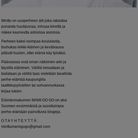
Minttu on uusperheen äiti joka rakastaa
punaista huulipunaa, inhoaa kiirettä ja
näkee kauneutta arkisissa asioissa.
Perheen kaksi isompaa koululaista,
touhukas leikki-ikäinen ja kevätvauva
pitävät huolen, ettei elämä käy tylsäksi.
Pääosassa ovat oman näköinen arki ja
täysillä eläminen. Välillä reissataan ja
bailataan ja välillä taas vietetään tavallista
perhe-elämää kaupungilla
laatikkopyöräillen tai sohvannurkassa
kirjaa lukien.
Elämänmakuinen MAMI GO GO on yksi
Suomen ensimmäisiä ja suosituimpia
perhe-elämään painottuvia blogeja.
O T A Y H T E Y T T Ä :
minttumamigogo@gmail.com