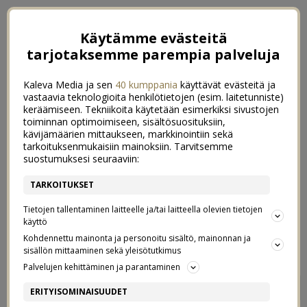
Käytämme evästeitä
tarjotaksemme parempia palveluja
Kaleva Media ja sen
40 kumppania
käyttävät evästeitä ja
vastaavia teknologioita henkilötietojen (esim. laitetunniste)
keräämiseen. Tekniikoita käytetään esimerkiksi sivustojen
toiminnan optimoimiseen, sisältösuosituksiin,
kävijämäärien mittaukseen, markkinointiin sekä
tarkoituksenmukaisiin mainoksiin. Tarvitsemme
suostumuksesi seuraaviin:
TARKOITUKSET
Tietojen tallentaminen laitteelle ja/tai laitteella olevien tietojen
käyttö
Kohdennettu mainonta ja personoitu sisältö, mainonnan ja
sisällön mittaaminen sekä yleisötutkimus
Palvelujen kehittäminen ja parantaminen
KOKO PERHEEN
48
ERITYISOMINAISUUDET
VATSAYSTÄVÄLLISET