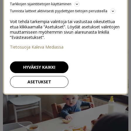
Tarkkojen sijaintitietojen käyttäminen
17/02/2019
Tunnista laitteet aktiivisesti pyydettyjen tietojen perusteella
Voit tehdä tarkempia valintoja tai vastustaa oikeutettua
Toteutettu kaupallisessa yhteistyössä
Fazer Leipomot Oy
etua klikkaamalla “Asetukset”. Löydät asetukset valintojen
kanssa
muuttamiseen myöhemmin sivun alareunasta linkillä
“Evästeasetukset”.
Postaus sisältää arvonnan!
Tietosuoja Kaleva Mediassa
HYVÄKSY KAIKKI
ASETUKSET