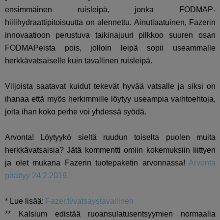
ensimmäinen ruisleipä, jonka FODMAP-
hiilihydraattipitoisuutta on alennettu. Ainutlaatuinen, Fazerin
innovaatioon perustuva taikinajuuri pilkkoo suuren osan
FODMAPeista pois, jolloin leipä sopii useammalle
herkkävatsaiselle kuin tavallinen ruisleipä.
Viljoista saatavat kuidut tekevät hyvää vatsalle ja siksi on
ihanaa että myös herkimmille löytyy useampia vaihtoehtoja,
joita ihan koko perhe voi yhdessä syödä.
Arvonta! Löytyykö sieltä ruudun toiselta puolen muita
herkkävatsaisia? Jätä kommentti omiin kokemuksiin liittyen
ja olet mukana Fazerin tuotepaketin arvonnassa!
Arvonta
päättyy 24.2.2019.
* Lue lisää:
Fazer.fi/vatsaystavallinen
** Kalsium edistää ruoansulatusentsyymien normaalia