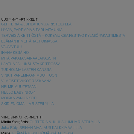
UUSIMMAT ARTIKKELIT
GLITTERIÄ & JUHLAHUMUA RISTEILYLLÄ
HYVIÄ, PAREMPIA & PARHAITA UNIA
TERVEISIÄ KEITTIÖSTÄ – KOKEMUKSIA FESTIVO KYLMIÖPAKASTIMESTA
ELÄMÄN IHMEITÄ TALTIOIMASSA
VAUVA TULI!
IHANA KESÄIHO
MITÄ PAKATA SAIRAALAKASSIIN
LAATUA JA LUKSUSTA KEITTIÖSSÄ
TUKHOLMA LASTEN KANSSA
VINKIT PAREMPAAN MUUTTOON
VIIMEISET VIIKOT RASKAANA
HEI ME MUUTETAAN!
HELLO BABY NRO 4
MOIKKA VANHA KOTI
SKIDIEN OMALLA RISTEILYLLÄ
VIIMEISIMMÄT KOMMENTIT
Minttu Storgårds
:
GLITTERIÄ & JUHLAHUMUA RISTEILYLLÄ
Juha Räty
:
SEINÄN MAALAUS KALKKIMAALILLA
Marie
:
ELÄMÄÄ HISSITTÖMÄSSÄ TALOSSA