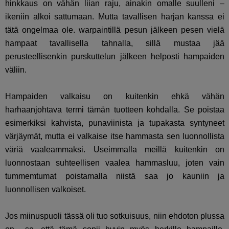
hinkkaus on vähän liian raju, ainakin omalle suulleni –
ikeniin alkoi sattumaan. Mutta tavallisen harjan kanssa ei
tätä ongelmaa ole. warpaintillä pesun jälkeen pesen vielä
hampaat tavallisella tahnalla, sillä mustaa jää
perusteellisenkin purskuttelun jälkeen helposti hampaiden
väliin.
Hampaiden valkaisu on kuitenkin ehkä vähän
harhaanjohtava termi tämän tuotteen kohdalla. Se poistaa
esimerkiksi kahvista, punaviinista ja tupakasta syntyneet
värjäymät, mutta ei valkaise itse hammasta sen luonnollista
väriä vaaleammaksi. Useimmalla meillä kuitenkin on
luonnostaan suhteellisen vaalea hammasluu, joten vain
tummemtumat poistamalla niistä saa jo kauniin ja
luonnollisen valkoiset.
Jos miinuspuoli tässä oli tuo sotkuisuus, niin ehdoton plussa