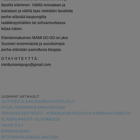
täysillä eläminen. Välillä reissataan ja
bailataan ja välillä taas vietetään tavallista
perhe-elämää kaupungilla
laatikkopyöräillen tai sohvannurkassa
kirjaa lukien.
Elämänmakuinen MAMI GO GO on yksi
Suomen ensimmäisiä ja suosituimpia
perhe-elämään painottuvia blogeja.
O T A Y H T E Y T T Ä :
minttumamigogo@gmail.com
UUSIMMAT ARTIKKELIT
GLITTERIÄ & JUHLAHUMUA RISTEILYLLÄ
HYVIÄ, PAREMPIA & PARHAITA UNIA
TERVEISIÄ KEITTIÖSTÄ – KOKEMUKSIA FESTIVO KYLMIÖPAKASTIMESTA
ELÄMÄN IHMEITÄ TALTIOIMASSA
VAUVA TULI!
IHANA KESÄIHO
MITÄ PAKATA SAIRAALAKASSIIN