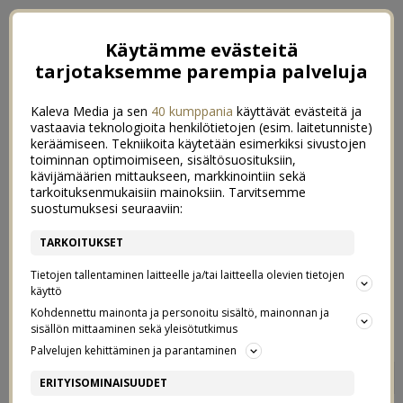
Käytämme evästeitä
tarjotaksemme parempia palveluja
Kaleva Media ja sen
40 kumppania
käyttävät evästeitä ja
vastaavia teknologioita henkilötietojen (esim. laitetunniste)
keräämiseen. Tekniikoita käytetään esimerkiksi sivustojen
toiminnan optimoimiseen, sisältösuosituksiin,
kävijämäärien mittaukseen, markkinointiin sekä
tarkoituksenmukaisiin mainoksiin. Tarvitsemme
suostumuksesi seuraaviin:
TARKOITUKSET
Tietojen tallentaminen laitteelle ja/tai laitteella olevien tietojen
käyttö
Kohdennettu mainonta ja personoitu sisältö, mainonnan ja
sisällön mittaaminen sekä yleisötutkimus
Palvelujen kehittäminen ja parantaminen
VALKOISET HAMPAAT
8
ERITYISOMINAISUUDET
LUONNOLLISESTI