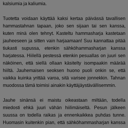
kalsiumia ja kaliumia.
Tuotetta voidaan käyttää kaksi kertaa päivässä tavallisen
hammastahnan tapaan, joko sen sijaan tai sen kanssa,
kuten minä olen tehnyt. Kasteltu hammasharja kastetaan
jauheeseen ja sitten vain harjaamaan! Suu kannattaa pitää
tiukasti supussa, etenkin sähköhammasharjan kanssa
harjatessa. Hiilellä pestessä etenkin pesuallas on juuri sen
näköinen, että siellä ollaan käsitelty isompaakin määrää
hiiltä. Jauhemaisen seoksen huono puoli onkin se, että
vaikka kuinka yrittää varoa, sitä varisee jonnekkin. Tahnan
muodossa tämä toimisi ainakin käyttäjäystävällisemmin.
Jauhe sinänsä ei maistu oikeastaan miltään, todella
miedosti ehkä juuri vähän hiilimäiseltä. Pesun jälkeen
suussa on todella raikas ja ennenkaikkea puhdas tunne.
Huomasin kuitenkin pian, että sähköhammasharjan kanssa