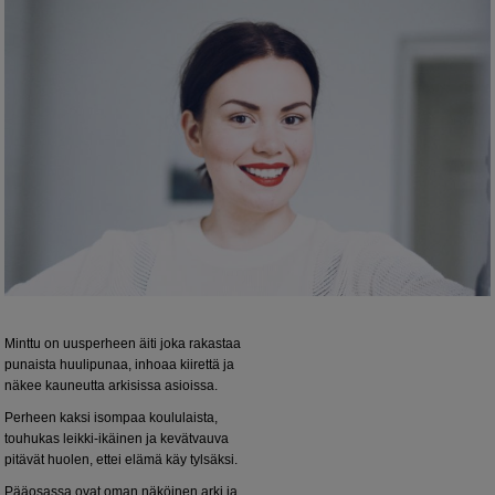
Minttu on uusperheen äiti joka rakastaa
punaista huulipunaa, inhoaa kiirettä ja
näkee kauneutta arkisissa asioissa.
Perheen kaksi isompaa koululaista,
touhukas leikki-ikäinen ja kevätvauva
pitävät huolen, ettei elämä käy tylsäksi.
Pääosassa ovat oman näköinen arki ja