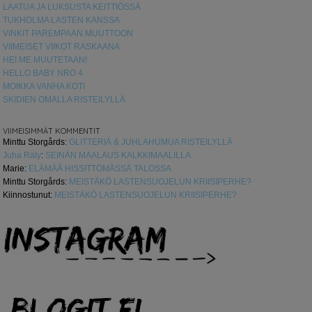
LAATUA JA LUKSUSTA KEITTIÖSSÄ
TUKHOLMA LASTEN KANSSA
VINKIT PAREMPAAN MUUTTOON
VIIMEISET VIIKOT RASKAANA
HEI ME MUUTETAAN!
HELLO BABY NRO 4
MOIKKA VANHA KOTI
SKIDIEN OMALLA RISTEILYLLÄ
VIIMEISIMMÄT KOMMENTIT
Minttu Storgårds
:
GLITTERIÄ & JUHLAHUMUA RISTEILYLLÄ
Juha Räty
:
SEINÄN MAALAUS KALKKIMAALILLA
Marie
:
ELÄMÄÄ HISSITTÖMÄSSÄ TALOSSA
Minttu Storgårds
:
MEISTÄKÖ LASTENSUOJELUN KRIISIPERHE?
Kiinnostunut
:
MEISTÄKÖ LASTENSUOJELUN KRIISIPERHE?