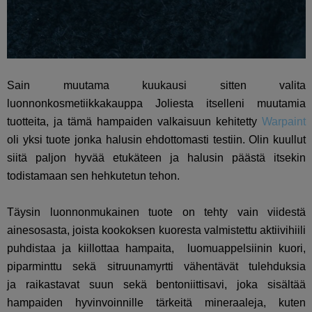
Sain muutama kuukausi sitten valita
luonnonkosmetiikkakauppa Joliesta itselleni muutamia
tuotteita, ja tämä hampaiden valkaisuun kehitetty
Warpaint
oli yksi tuote jonka halusin ehdottomasti testiin. Olin kuullut
siitä paljon hyvää etukäteen ja halusin päästä itsekin
todistamaan sen hehkutetun tehon.
Täysin luonnonmukainen tuote on tehty vain viidestä
ainesosasta, joista kookoksen kuoresta valmistettu aktiivihiili
puhdistaa ja kiillottaa hampaita,
luomuappelsiinin kuori,
piparminttu sekä sitruunamyrtti vähentävät tulehduksia
ja raikastavat suun sekä bentoniittisavi, joka sisältää
hampaiden hyvinvoinnille tärkeitä mineraaleja, kuten