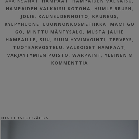
AVAINSANAT:
HAMPAAT
,
HAMPAIDEN VALKAISU
,
HAMPAIDEN VALKAISU KOTONA
,
HUMLE BRUSH
,
JOLIE
,
KAUNEUDENHOITO
,
KAUNEUS
,
KYLPYHUONE
,
LUONNONKOSMETIIKKA
,
MAMI GO
GO
,
MINTTU MÄNTYSALO
,
MUSTA JAUHE
HAMPAILLE
,
SUU
,
SUUN HYVINVOINTI
,
TERVEYS
,
TUOTEARVOSTELU
,
VALKOISET HAMPAAT
,
VÄRJÄYTYMIEN POISTO
,
WARPAINT
,
YLEINEN
8
KOMMENTTIA
M I N T T U S T O R G Å R D S