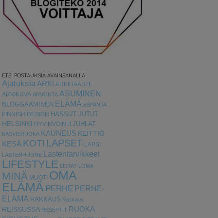
ETSI POSTAUKSIA AVAINSANALLA
Ajatuksia
ARKI
ARKIHAASTE
ASUMINEN
ARKIKUVA
ARVONTA
ELÄMÄ
BLOGGAAMINEN
ESPANJA
HASSUT JUTUT
FINNISH DESIGN
HELSINKI
HYVINVOINTI
JUHLAT
KAUNEUS
KEITTIÖ
KASVISRUOKA
LAPSET
KOTI
KESÄ
LAPSI
Lastentarvikkeet
LASTENHUONE
LIFESTYLE
LISTAT
LOMA
OMA
MINÄ
MUOTI
ELÄMÄ
PERHE
PERHE-
ELÄMÄ
RAKKAUS
Raskaus
RUOKA
REISSUSSA
RESEPTIT