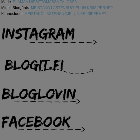
Marie
:
ELÄMÄÄ HISSITTÖMÄSSÄ TALOSSA
Minttu Storgårds
:
MEISTÄKÖ LASTENSUOJELUN KRIISIPERHE?
Kiinnostunut
:
MEISTÄKÖ LASTENSUOJELUN KRIISIPERHE?