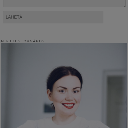
M I N T T U S T O R G Å R D S