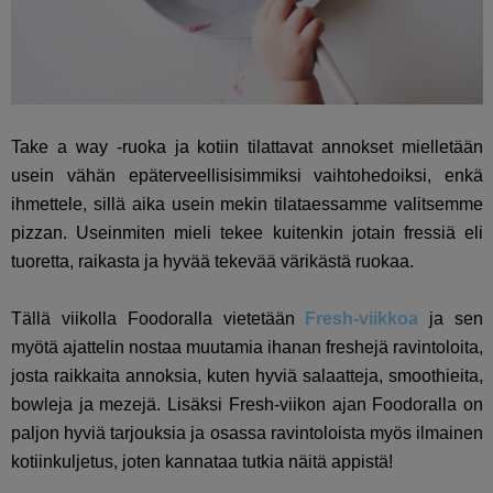
Take a way -ruoka ja kotiin tilattavat annokset mielletään
usein vähän epäterveellisisimmiksi vaihtohedoiksi, enkä
ihmettele, sillä aika usein mekin tilataessamme valitsemme
pizzan. Useinmiten mieli tekee kuitenkin jotain fressiä eli
tuoretta, raikasta ja hyvää tekevää värikästä ruokaa.
Tällä viikolla Foodoralla vietetään
Fresh-viikkoa
ja sen
myötä ajattelin nostaa muutamia ihanan freshejä ravintoloita,
josta raikkaita annoksia, kuten hyviä salaatteja, smoothieita,
bowleja ja mezejä. Lisäksi Fresh-viikon ajan Foodoralla on
paljon hyviä tarjouksia ja osassa ravintoloista myös ilmainen
kotiinkuljetus, joten kannataa tutkia näitä appistä!