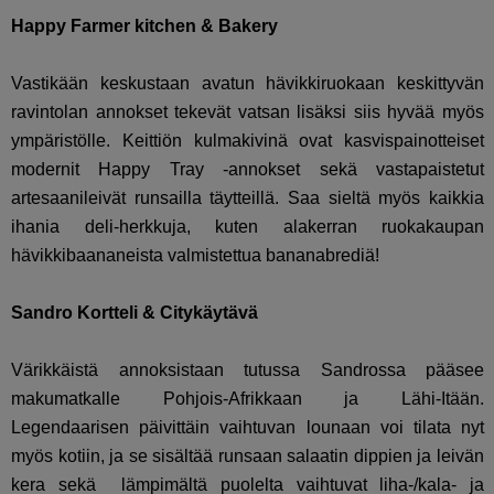
Happy Farmer kitchen & Bakery
Vastikään keskustaan avatun hävikkiruokaan keskittyvän
ravintolan annokset tekevät vatsan lisäksi siis hyvää myös
ympäristölle.
Keittiön kulmakivinä ovat kasvispainotteiset
modernit Happy Tray -annokset sekä vastapaistetut
artesaanileivät runsailla täytteillä. Saa sieltä myös kaikkia
ihania deli-herkkuja, kuten alakerran ruokakaupan
hävikkibaananeista valmistettua bananabrediä!
Sandro Kortteli & Citykäytävä
Värikkäistä annoksistaan tutussa Sandrossa pääsee
makumatkalle Pohjois-Afrikkaan ja Lähi-Itään.
Legendaarisen päivittäin vaihtuvan lounaan voi tilata nyt
myös kotiin, ja se sisältää runsaan salaatin dippien ja leivän
kera sekä lämpimältä puolelta vaihtuvat liha-/kala- ja