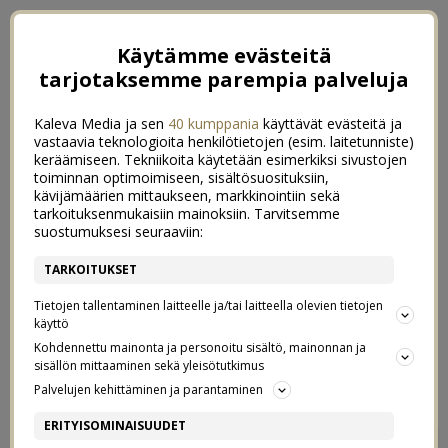
Käytämme evästeitä
tarjotaksemme parempia palveluja
Kaleva Media ja sen
40 kumppania
käyttävät evästeitä ja
vastaavia teknologioita henkilötietojen (esim. laitetunniste)
keräämiseen. Tekniikoita käytetään esimerkiksi sivustojen
toiminnan optimoimiseen, sisältösuosituksiin,
kävijämäärien mittaukseen, markkinointiin sekä
tarkoituksenmukaisiin mainoksiin. Tarvitsemme
suostumuksesi seuraaviin:
TARKOITUKSET
Tietojen tallentaminen laitteelle ja/tai laitteella olevien tietojen
käyttö
Kohdennettu mainonta ja personoitu sisältö, mainonnan ja
sisällön mittaaminen sekä yleisötutkimus
←
JEMMALAATIKOLLA
HYVÄ VOITTAA HUONON
→
Palvelujen kehittäminen ja parantaminen
HELSINGIN RAIKKAIMMAT
ERITYISOMINAISUUDET
0