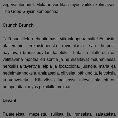
vegevaihtoehdot. Mukaan voi tilata myös vaikka kotimaisen
The Good Guysin kombuchaa.
Crunch Brunch
Tätä suosittelen ehdottomasti viikonloppuaamulle! Erilaisiin
plattereihin erikoistuneesta ravintolasta saa helposti
näyttävän brunssipöydän katetuksi. Erilaisia plattereita on
valittavana montaa eri sorttia ja ne sisältävät muunmuassa
herkullisia täytettyjä leipiä ja focaccioita, juustoja, marja -ja
hedelmäannoksia, antipastoja, oliiveita, pähkinöitä, leivoksia
ja vohveleita… Kätevässä laatikossa tulevat platterit on
helppo ottaa myös piknikille mukaan.
Levant
Falafeleista, mezeistä, rullista ja runsaista salaateista