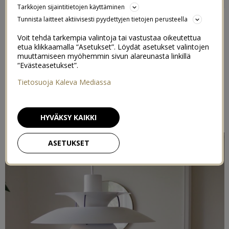
RAVINTOLAT
Tarkkojen sijaintitietojen käyttäminen
Tunnista laitteet aktiivisesti pyydettyjen tietojen perusteella
(KOTIINKULJETETTUNA)
Voit tehdä tarkempia valintoja tai vastustaa oikeutettua
etua klikkaamalla “Asetukset”. Löydät asetukset valintojen
22/09/2020
muuttamiseen myöhemmin sivun alareunasta linkillä
“Evästeasetukset”.
Tietosuoja Kaleva Mediassa
Postaus on toteutettu kaupallisessa yhteistössä
Foodoran
kanssa
HYVÄKSY KAIKKI
ASETUKSET