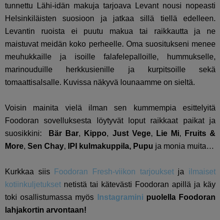
tunnettu Lähi-idän makuja tarjoava Levant nousi nopeasti
Helsinkiläisten suosioon ja jatkaa sillä tiellä edelleen.
Levantin ruoista ei puutu makua tai raikkautta ja ne
maistuvat meidän koko perheelle. Oma suositukseni menee
meuhukkaille ja isoille falafelepalloille, hummukselle,
marinouduille herkkusienille ja kurpitsoille sekä
tomaattisalsalle. Kuvissa näkyvä lounaamme on sieltä.
Voisin mainita vielä ilman sen kummempia esittelyitä
Foodoran sovelluksesta löytyvät loput raikkaat paikat ja
suosikkini:
Bär Bar
,
Kippo
,
Just Vege
,
Lie Mi
,
Fruits &
More
,
Sen Chay
,
IPI kulmakuppila, Pupu
ja monia muita…
Kurkkaa siis
Foodoran Fresh-viikon tarjoukset
ja
ilmaiset
kotiinkuljetukset
netistä tai kätevästi Foodoran apillä ja käy
toki osallistumassa myös
Instagramini
puolella Foodoran
lahjakortin arvontaan!