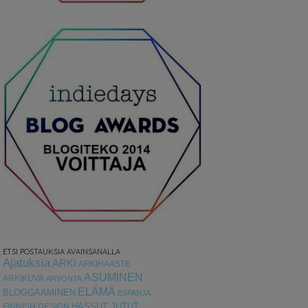
ETSI POSTAUKSIA AVAINSANALLA
Ajatuksia
ARKI
ARKIHAASTE
ASUMINEN
ARKIKUVA
ARVONTA
ELÄMÄ
BLOGGAAMINEN
ESPANJA
HASSUT JUTUT
FINNISH DESIGN