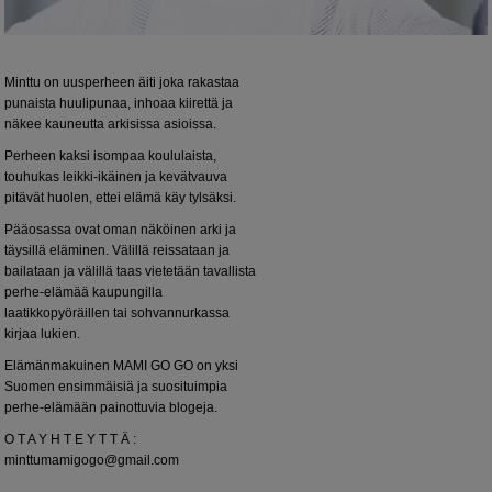
Minttu on uusperheen äiti joka rakastaa
punaista huulipunaa, inhoaa kiirettä ja
näkee kauneutta arkisissa asioissa.
Perheen kaksi isompaa koululaista,
touhukas leikki-ikäinen ja kevätvauva
pitävät huolen, ettei elämä käy tylsäksi.
Pääosassa ovat oman näköinen arki ja
täysillä eläminen. Välillä reissataan ja
bailataan ja välillä taas vietetään tavallista
perhe-elämää kaupungilla
laatikkopyöräillen tai sohvannurkassa
kirjaa lukien.
Elämänmakuinen MAMI GO GO on yksi
Suomen ensimmäisiä ja suosituimpia
perhe-elämään painottuvia blogeja.
O T A Y H T E Y T T Ä :
minttumamigogo@gmail.com