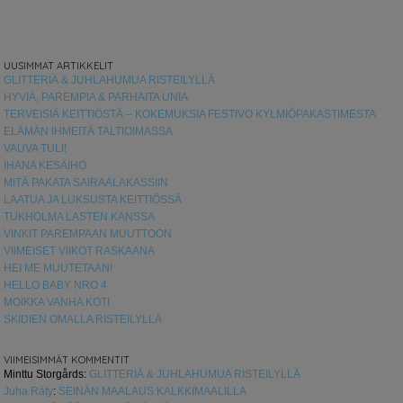
UUSIMMAT ARTIKKELIT
GLITTERIÄ & JUHLAHUMUA RISTEILYLLÄ
HYVIÄ, PAREMPIA & PARHAITA UNIA
TERVEISIÄ KEITTIÖSTÄ – KOKEMUKSIA FESTIVO KYLMIÖPAKASTIMESTA
ELÄMÄN IHMEITÄ TALTIOIMASSA
VAUVA TULI!
IHANA KESÄIHO
MITÄ PAKATA SAIRAALAKASSIIN
LAATUA JA LUKSUSTA KEITTIÖSSÄ
TUKHOLMA LASTEN KANSSA
VINKIT PAREMPAAN MUUTTOON
VIIMEISET VIIKOT RASKAANA
HEI ME MUUTETAAN!
HELLO BABY NRO 4
MOIKKA VANHA KOTI
SKIDIEN OMALLA RISTEILYLLÄ
VIIMEISIMMÄT KOMMENTIT
Minttu Storgårds
:
GLITTERIÄ & JUHLAHUMUA RISTEILYLLÄ
Juha Räty
:
SEINÄN MAALAUS KALKKIMAALILLA