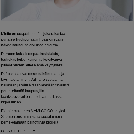
Minttu on uusperheen äiti joka rakastaa
punaista huulipunaa, inhoaa kiirettä ja
näkee kauneutta arkisissa asioissa.
Perheen kaksi isompaa koululaista,
touhukas leikki-ikäinen ja kevätvauva
pitävät huolen, ettei elämä käy tylsäksi.
Pääosassa ovat oman näköinen arki ja
täysillä eläminen. Välillä reissataan ja
bailataan ja välillä taas vietetään tavallista
perhe-elämää kaupungilla
laatikkopyöräillen tai sohvannurkassa
kirjaa lukien.
Elämänmakuinen MAMI GO GO on yksi
Suomen ensimmäisiä ja suosituimpia
perhe-elämään painottuvia blogeja.
O T A Y H T E Y T T Ä :