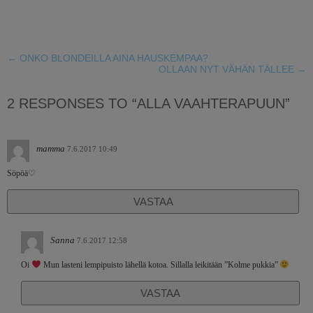
←
ONKO BLONDEILLA AINA HAUSKEMPAA?
OLLAAN NYT VÄHÄN TÄLLEE
→
2 RESPONSES TO “ALLA VAAHTERAPUUN”
mamma
7.6.2017 10:49
Söpöä♡
VASTAA
Sanna
7.6.2017 12:58
Oi
Mun lasteni lempipuisto lähellä kotoa. Sillalla leikitään ”Kolme pukkia”
VASTAA