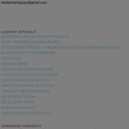
minttumamigogo@gmail.com
UUSIMMAT ARTIKKELIT
GLITTERIÄ & JUHLAHUMUA RISTEILYLLÄ
HYVIÄ, PAREMPIA & PARHAITA UNIA
TERVEISIÄ KEITTIÖSTÄ – KOKEMUKSIA FESTIVO KYLMIÖPAKASTIMESTA
ELÄMÄN IHMEITÄ TALTIOIMASSA
VAUVA TULI!
IHANA KESÄIHO
MITÄ PAKATA SAIRAALAKASSIIN
LAATUA JA LUKSUSTA KEITTIÖSSÄ
TUKHOLMA LASTEN KANSSA
VINKIT PAREMPAAN MUUTTOON
VIIMEISET VIIKOT RASKAANA
HEI ME MUUTETAAN!
HELLO BABY NRO 4
MOIKKA VANHA KOTI
SKIDIEN OMALLA RISTEILYLLÄ
VIIMEISIMMÄT KOMMENTIT