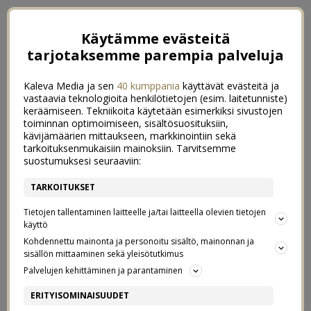
Käytämme evästeitä
tarjotaksemme parempia palveluja
Kaleva Media ja sen
40 kumppania
käyttävät evästeitä ja
vastaavia teknologioita henkilötietojen (esim. laitetunniste)
keräämiseen. Tekniikoita käytetään esimerkiksi sivustojen
toiminnan optimoimiseen, sisältösuosituksiin,
kävijämäärien mittaukseen, markkinointiin sekä
tarkoituksenmukaisiin mainoksiin. Tarvitsemme
suostumuksesi seuraaviin:
TARKOITUKSET
Tietojen tallentaminen laitteelle ja/tai laitteella olevien tietojen
käyttö
Kohdennettu mainonta ja personoitu sisältö, mainonnan ja
sisällön mittaaminen sekä yleisötutkimus
←
ONKO BLONDEILLA AINA HAUSKEMPAA?
Palvelujen kehittäminen ja parantaminen
OLLAAN NYT VÄHÄN TÄLLEE
→
ERITYISOMINAISUUDET
ALLA VAAHTERAPUUN