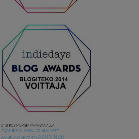
ETSI POSTAUKSIA AVAINSANALLA
Ajatuksia
ARKI
ARKIHAASTE
ASUMINEN
ARKIKUVA
ARVONTA