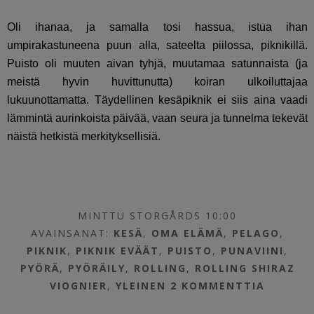
Oli ihanaa, ja samalla tosi hassua, istua ihan
umpirakastuneena puun alla, sateelta piilossa, piknikillä.
Puisto oli muuten aivan tyhjä, muutamaa satunnaista (ja
meistä hyvin huvittunutta) koiran ulkoiluttajaa
lukuunottamatta. Täydellinen kesäpiknik ei siis aina vaadi
lämmintä aurinkoista päivää, vaan seura ja tunnelma tekevät
näistä hetkistä merkityksellisiä.
MINTTU STORGÅRDS 10:00
AVAINSANAT:
KESÄ
,
OMA ELÄMÄ
,
PELAGO
,
PIKNIK
,
PIKNIK EVÄÄT
,
PUISTO
,
PUNAVIINI
,
PYÖRÄ
,
PYÖRÄILY
,
ROLLING
,
ROLLING SHIRAZ
VIOGNIER
,
YLEINEN
2 KOMMENTTIA