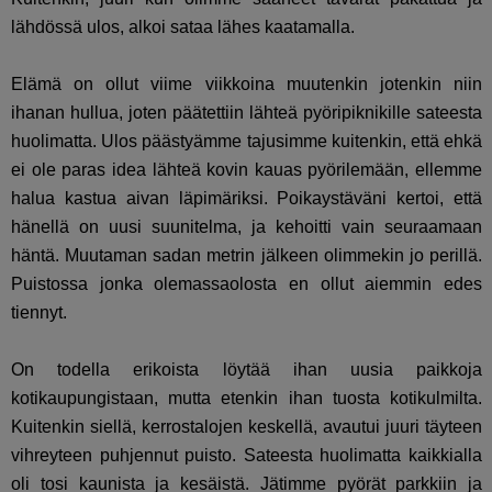
lähdössä ulos, alkoi sataa lähes kaatamalla.
Elämä on ollut viime viikkoina muutenkin jotenkin niin
ihanan hullua, joten päätettiin lähteä pyöripiknikille sateesta
huolimatta. Ulos päästyämme tajusimme kuitenkin, että ehkä
ei ole paras idea lähteä kovin kauas pyörilemään, ellemme
halua kastua aivan läpimäriksi. Poikaystäväni kertoi, että
hänellä on uusi suunitelma, ja kehoitti vain seuraamaan
häntä. Muutaman sadan metrin jälkeen olimmekin jo perillä.
Puistossa jonka olemassaolosta en ollut aiemmin edes
tiennyt.
On todella erikoista löytää ihan uusia paikkoja
kotikaupungistaan, mutta etenkin ihan tuosta kotikulmilta.
Kuitenkin siellä, kerrostalojen keskellä, avautui juuri täyteen
vihreyteen puhjennut puisto. Sateesta huolimatta kaikkialla
oli tosi kaunista ja kesäistä. Jätimme pyörät parkkiin ja