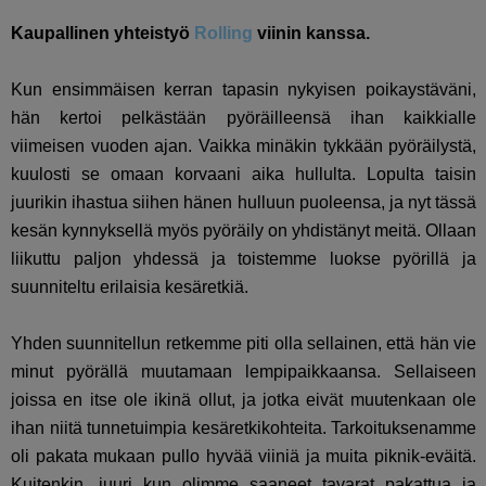
Kaupallinen yhteistyö
Rolling
viinin kanssa.
Kun ensimmäisen kerran tapasin nykyisen poikaystäväni,
hän kertoi pelkästään pyöräilleensä ihan kaikkialle
viimeisen vuoden ajan. Vaikka minäkin tykkään pyöräilystä,
kuulosti se omaan korvaani aika hullulta. Lopulta taisin
juurikin ihastua siihen hänen hulluun puoleensa, ja nyt tässä
kesän kynnyksellä myös pyöräily on yhdistänyt meitä. Ollaan
liikuttu paljon yhdessä ja toistemme luokse pyörillä ja
suunniteltu erilaisia kesäretkiä.
Yhden suunnitellun retkemme piti olla sellainen, että hän vie
minut pyörällä muutamaan lempipaikkaansa. Sellaiseen
joissa en itse ole ikinä ollut, ja jotka eivät muutenkaan ole
ihan niitä tunnetuimpia kesäretkikohteita. Tarkoituksenamme
oli pakata mukaan pullo hyvää viiniä ja muita piknik-eväitä.
Kuitenkin, juuri kun olimme saaneet tavarat pakattua ja