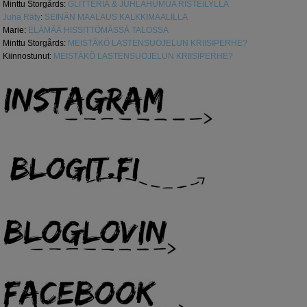
Minttu Storgårds
:
GLITTERIÄ & JUHLAHUMUA RISTEILYLLÄ
Juha Räty
:
SEINÄN MAALAUS KALKKIMAALILLA
Marie
:
ELÄMÄÄ HISSITTÖMÄSSÄ TALOSSA
Minttu Storgårds
:
MEISTÄKÖ LASTENSUOJELUN KRIISIPERHE?
Kiinnostunut
:
MEISTÄKÖ LASTENSUOJELUN KRIISIPERHE?