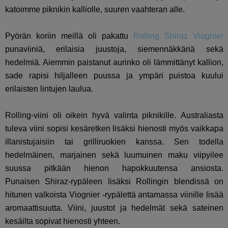
katoimme piknikin kalliolle, suuren vaahteran alle.
Pyörän koriin meillä oli pakattu
Rolling Shiraz Viognier
punaviiniä, erilaisia juustoja, siemennäkkäriä sekä
hedelmiä. Aiemmin paistanut aurinko oli lämmittänyt kallion,
sade rapisi hiljalleen puussa ja ympäri puistoa kuului
erilaisten lintujen laulua.
Rolling-viini oli oikein hyvä valinta piknikille. Australiasta
tuleva viini sopisi kesäretken lisäksi hienosti myös vaikkapa
illanistujaisiin tai grilliruokien kanssa. Sen todella
hedelmäinen, marjainen sekä luumuinen maku viipyilee
suussa pitkään hienon hapokkuutensa ansiosta.
Punaisen Shiraz-rypäleen lisäksi Rollingin blendissä on
hitunen valkoista Viognier -rypälettä antamassa viinille lisää
aromaattisuutta. Viini, juustot ja hedelmät sekä sateinen
kesäilta sopivat hienosti yhteen.