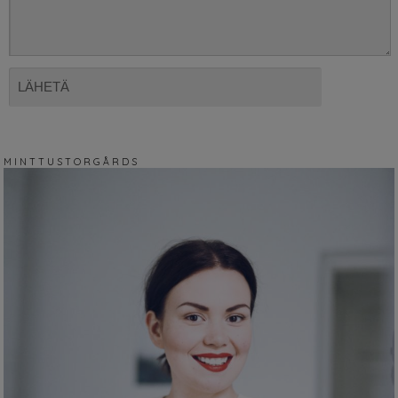
M I N T T U S T O R G Å R D S