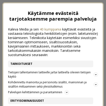
Käytämme evästeitä
tarjotaksemme parempia palveluja
Kaleva Media ja sen
40 kumppania
käyttävät evästeitä ja
vastaavia teknologioita henkilötietojen (esim. laitetunniste)
keräämiseen. Tekniikoita käytetään esimerkiksi sivustojen
toiminnan optimoimiseen, sisältösuosituksiin,
kävijämäärien mittaukseen, markkinointiin sekä
tarkoituksenmukaisiin mainoksiin. Tarvitsemme
suostumuksesi seuraaviin:
TARKOITUKSET
Tietojen tallentaminen laitteelle ja/tai laitteella olevien tietojen
käyttö
Kohdennettu mainonta ja personoitu sisältö, mainonnan ja
sisällön mittaaminen sekä yleisötutkimus
←
MUISTATKO MILLOIN VIIMEKSI PAISTOI AURINKO?
Palvelujen kehittäminen ja parantaminen
LOKAKUUSSA
→
ERITYISOMINAISUUDET
KIKHERNE-FETASALAATTI