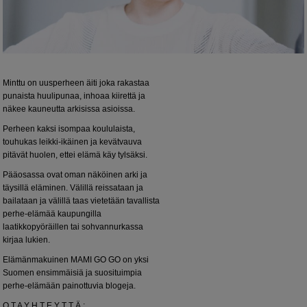
Minttu on uusperheen äiti joka rakastaa
punaista huulipunaa, inhoaa kiirettä ja
näkee kauneutta arkisissa asioissa.
Perheen kaksi isompaa koululaista,
touhukas leikki-ikäinen ja kevätvauva
pitävät huolen, ettei elämä käy tylsäksi.
Pääosassa ovat oman näköinen arki ja
täysillä eläminen. Välillä reissataan ja
bailataan ja välillä taas vietetään tavallista
perhe-elämää kaupungilla
laatikkopyöräillen tai sohvannurkassa
kirjaa lukien.
Elämänmakuinen MAMI GO GO on yksi
Suomen ensimmäisiä ja suosituimpia
perhe-elämään painottuvia blogeja.
O T A Y H T E Y T T Ä :