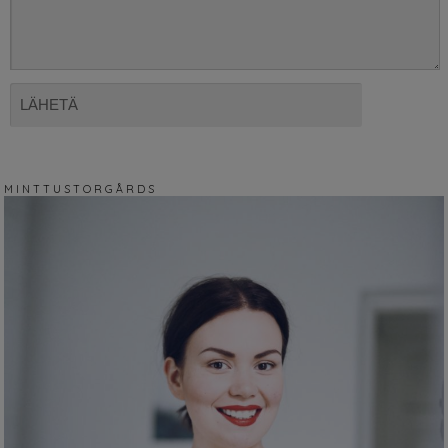
M I N T T U S T O R G Å R D S