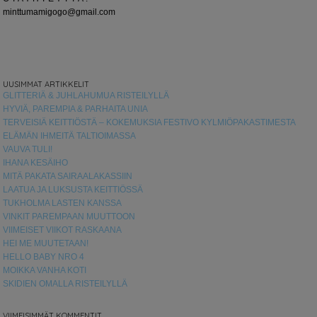
minttumamigogo@gmail.com
UUSIMMAT ARTIKKELIT
GLITTERIÄ & JUHLAHUMUA RISTEILYLLÄ
HYVIÄ, PAREMPIA & PARHAITA UNIA
TERVEISIÄ KEITTIÖSTÄ – KOKEMUKSIA FESTIVO KYLMIÖPAKASTIMESTA
ELÄMÄN IHMEITÄ TALTIOIMASSA
VAUVA TULI!
IHANA KESÄIHO
MITÄ PAKATA SAIRAALAKASSIIN
LAATUA JA LUKSUSTA KEITTIÖSSÄ
TUKHOLMA LASTEN KANSSA
VINKIT PAREMPAAN MUUTTOON
VIIMEISET VIIKOT RASKAANA
HEI ME MUUTETAAN!
HELLO BABY NRO 4
MOIKKA VANHA KOTI
SKIDIEN OMALLA RISTEILYLLÄ
VIIMEISIMMÄT KOMMENTIT