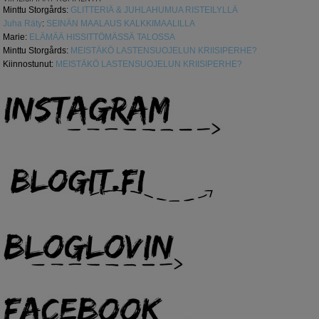
Minttu Storgårds
:
GLITTERIÄ & JUHLAHUMUA RISTEILYLLÄ
Juha Räty
:
SEINÄN MAALAUS KALKKIMAALILLA
Marie
:
ELÄMÄÄ HISSITTÖMÄSSÄ TALOSSA
Minttu Storgårds
:
MEISTÄKÖ LASTENSUOJELUN KRIISIPERHE?
Kiinnostunut
:
MEISTÄKÖ LASTENSUOJELUN KRIISIPERHE?