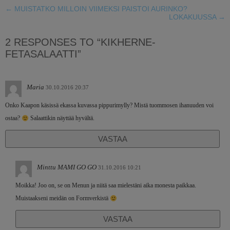
←
MUISTATKO MILLOIN VIIMEKSI PAISTOI AURINKO?
LOKAKUUSSA
→
2 RESPONSES TO “KIKHERNE-
FETASALAATTI”
Maria
30.10.2016 20:37
Onko Kaapon käsissä ekassa kuvassa pippurimylly? Mistä tuommosen ihanuuden voi
ostaa?
Salaattikin näyttää hyvältä.
VASTAA
Minttu MAMI GO GO
31.10.2016 10:21
Moikka! Joo on, se on Menun ja niitä saa mielestäni aika monesta paikkaa.
Muistaakseni meidän on Formverkistä
VASTAA