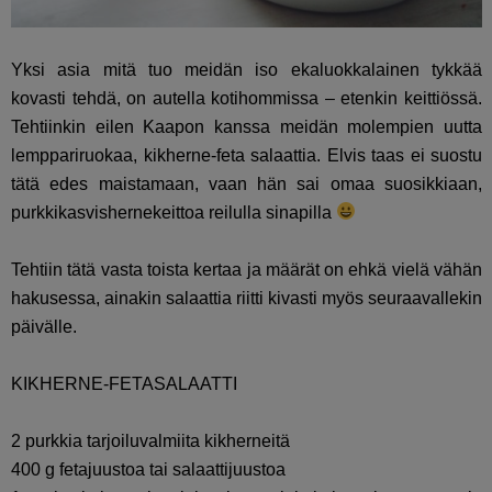
Yksi asia mitä tuo meidän iso ekaluokkalainen tykkää
kovasti tehdä, on autella kotihommissa – etenkin keittiössä.
Tehtiinkin eilen Kaapon kanssa meidän molempien uutta
lemppariruokaa, kikherne-feta salaattia. Elvis taas ei suostu
tätä edes maistamaan, vaan hän sai omaa suosikkiaan,
purkkikasvishernekeittoa reilulla sinapilla
Tehtiin tätä vasta toista kertaa ja määrät on ehkä vielä vähän
hakusessa, ainakin salaattia riitti kivasti myös seuraavallekin
päivälle.
KIKHERNE-FETASALAATTI
2 purkkia tarjoiluvalmiita kikherneitä
400 g fetajuustoa tai salaattijuustoa