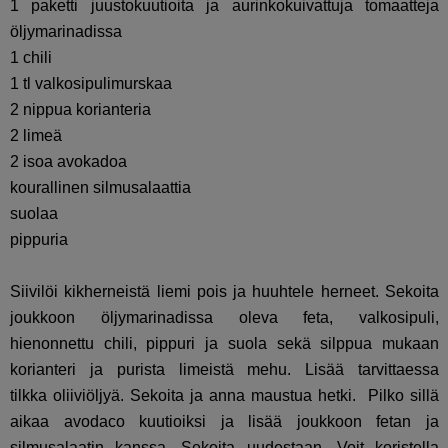
1 paketti juustokuutioita ja aurinkokuivattuja tomaatteja
öljymarinadissa
1 chili
1 tl valkosipulimurskaa
2 nippua korianteria
2 limeä
2 isoa avokadoa
kourallinen silmusalaattia
suolaa
pippuria
Siivilöi kikherneistä liemi pois ja huuhtele herneet. Sekoita
joukkoon öljymarinadissa oleva feta, valkosipuli,
hienonnettu chili, pippuri ja suola sekä silppua mukaan
korianteri ja purista limeistä mehu. Lisää tarvittaessa
tilkka oliiviöljyä. Sekoita ja anna maustua hetki. Pilko sillä
aikaa avodaco kuutioiksi ja lisää joukkoon fetan ja
silmusalaatin kanssa. Sekoita uudestaan. Voit koristella