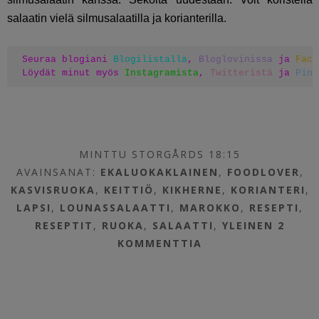
salaatin vielä silmusalaatilla ja korianterilla.
Seuraa blogiani 
Blogilistalla
, 
Bloglovinissa
 ja 
Face
Löydät minut myös 
Instagramista
, 
Twitteristä
 ja 
Pint
MINTTU STORGÅRDS 18:15
AVAINSANAT:
EKALUOKAKLAINEN
,
FOODLOVER
,
KASVISRUOKA
,
KEITTIÖ
,
KIKHERNE
,
KORIANTERI
,
LAPSI
,
LOUNASSALAATTI
,
MAROKKO
,
RESEPTI
,
RESEPTIT
,
RUOKA
,
SALAATTI
,
YLEINEN
2
KOMMENTTIA