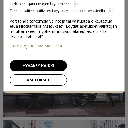
AMSTERDAMISTA
Tarkkojen sijaintitietojen käyttäminen
Tunnista laitteet aktiivisesti pyydettyjen tietojen perusteella
25/04/2016
Voit tehdä tarkempia valintoja tai vastustaa oikeutettua
etua klikkaamalla “Asetukset”. Löydät asetukset valintojen
muuttamiseen myöhemmin sivun alareunasta linkillä
“Evästeasetukset”.
Tietosuoja Kaleva Mediassa
HYVÄKSY KAIKKI
ASETUKSET