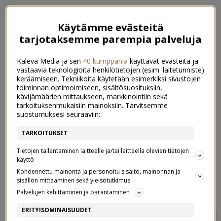
Käytämme evästeitä
tarjotaksemme parempia palveluja
Kaleva Media ja sen
40 kumppania
käyttävät evästeitä ja
vastaavia teknologioita henkilötietojen (esim. laitetunniste)
keräämiseen. Tekniikoita käytetään esimerkiksi sivustojen
toiminnan optimoimiseen, sisältösuosituksiin,
kävijämäärien mittaukseen, markkinointiin sekä
tarkoituksenmukaisiin mainoksiin. Tarvitsemme
suostumuksesi seuraaviin:
TARKOITUKSET
Tietojen tallentaminen laitteelle ja/tai laitteella olevien tietojen
käyttö
Kohdennettu mainonta ja personoitu sisältö, mainonnan ja
sisällön mittaaminen sekä yleisötutkimus
←
KIITOS
UUTTA PYÖRÄÄ HANKKIMASSA
→
Palvelujen kehittäminen ja parantaminen
TWISTED CITY – TUNNELMIA
ERITYISOMINAISUUDET
6