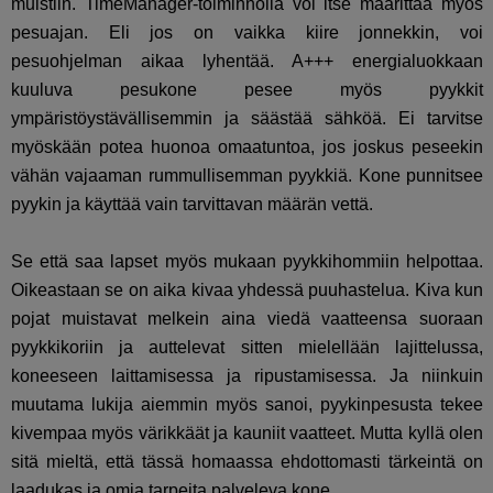
muistiin. TimeManager-toiminnolla voi itse määrittää myös
pesuajan. Eli jos on vaikka kiire jonnekkin, voi
pesuohjelman aikaa lyhentää. A+++ energialuokkaan
kuuluva pesukone pesee myös pyykkit
ympäristöystävällisemmin ja säästää sähköä. Ei tarvitse
myöskään potea huonoa omaatuntoa, jos joskus peseekin
vähän vajaaman rummullisemman pyykkiä. Kone punnitsee
pyykin ja käyttää vain tarvittavan määrän vettä.
Se että saa lapset myös mukaan pyykkihommiin helpottaa.
Oikeastaan se on aika kivaa yhdessä puuhastelua. Kiva kun
pojat muistavat melkein aina viedä vaatteensa suoraan
pyykkikoriin ja auttelevat sitten mielellään lajittelussa,
koneeseen laittamisessa ja ripustamisessa. Ja niinkuin
muutama lukija aiemmin myös sanoi, pyykinpesusta tekee
kivempaa myös värikkäät ja kauniit vaatteet. Mutta kyllä olen
sitä mieltä, että tässä homaassa ehdottomasti tärkeintä on
laadukas ja omia tarpeita palveleva kone.