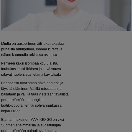
Minttu on uusperheen äiti joka rakastaa
punaista huulipunaa, inhoaa kiirettä ja
näkee kauneutta arkisissa asioissa.
Perheen kaksi isompaa koululaista,
touhukas leikki-ikäinen ja kevätvauva
pitävät huolen, ettei elämä käy tylsäksi.
Pääosassa ovat oman näköinen arki ja
täysillä eläminen. Välillä reissataan ja
bailataan ja välillä taas vietetään tavallista
perhe-elämää kaupungilla
laatikkopyöräillen tai sohvannurkassa
kirjaa lukien.
Elämänmakuinen MAMI GO GO on yksi
Suomen ensimmäisiä ja suosituimpia
perhe-elämään painottuvia blogeja.