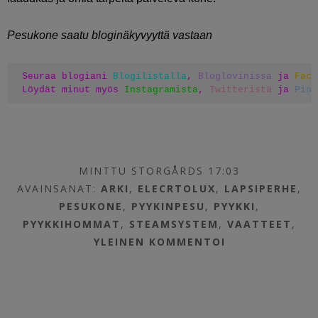
Pesukone saatu bloginäkyvyyttä vastaan
Seuraa blogiani 
Blogilistalla
, 
Bloglovinissa
 ja 
Face
Löydät minut myös 
Instagramista
, 
Twitteristä
 ja 
Pint
MINTTU STORGÅRDS 17:03
AVAINSANAT:
ARKI
,
ELECRTOLUX
,
LAPSIPERHE
,
PESUKONE
,
PYYKINPESU
,
PYYKKI
,
PYYKKIHOMMAT
,
STEAMSYSTEM
,
VAATTEET
,
YLEINEN
KOMMENTOI