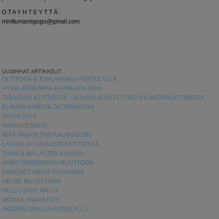
O T A Y H T E Y T T Ä :
minttumamigogo@gmail.com
UUSIMMAT ARTIKKELIT
GLITTERIÄ & JUHLAHUMUA RISTEILYLLÄ
HYVIÄ, PAREMPIA & PARHAITA UNIA
TERVEISIÄ KEITTIÖSTÄ – KOKEMUKSIA FESTIVO KYLMIÖPAKASTIMESTA
ELÄMÄN IHMEITÄ TALTIOIMASSA
VAUVA TULI!
IHANA KESÄIHO
MITÄ PAKATA SAIRAALAKASSIIN
LAATUA JA LUKSUSTA KEITTIÖSSÄ
TUKHOLMA LASTEN KANSSA
VINKIT PAREMPAAN MUUTTOON
VIIMEISET VIIKOT RASKAANA
HEI ME MUUTETAAN!
HELLO BABY NRO 4
MOIKKA VANHA KOTI
SKIDIEN OMALLA RISTEILYLLÄ