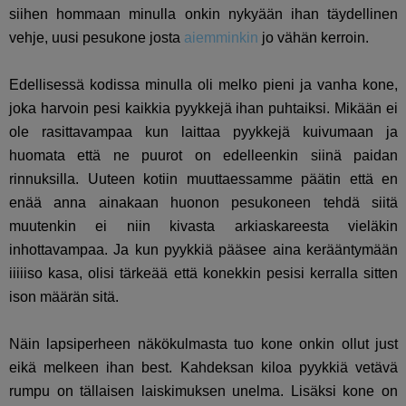
siihen hommaan minulla onkin nykyään ihan täydellinen
vehje, uusi pesukone josta
aiemminkin
jo vähän kerroin.
Edellisessä kodissa minulla oli melko pieni ja vanha kone,
joka harvoin pesi kaikkia pyykkejä ihan puhtaiksi. Mikään ei
ole rasittavampaa kun laittaa pyykkejä kuivumaan ja
huomata että ne puurot on edelleenkin siinä paidan
rinnuksilla. Uuteen kotiin muuttaessamme päätin että en
enää anna ainakaan huonon pesukoneen tehdä siitä
muutenkin ei niin kivasta arkiaskareesta vieläkin
inhottavampaa. Ja kun pyykkiä pääsee aina kerääntymään
iiiiiso kasa, olisi tärkeää että konekkin pesisi kerralla sitten
ison määrän sitä.
Näin lapsiperheen näkökulmasta tuo kone onkin ollut just
eikä melkeen ihan best. Kahdeksan kiloa pyykkiä vetävä
rumpu on tällaisen laiskimuksen unelma. Lisäksi kone on