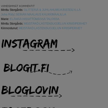
VIIMEISIMMÄT KOMMENTIT
Minttu Storgårds
:
GLITTERIÄ & JUHLAHUMUA RISTEILYLLÄ
Juha Räty
:
SEINÄN MAALAUS KALKKIMAALILLA
Marie
:
ELÄMÄÄ HISSITTÖMÄSSÄ TALOSSA
Minttu Storgårds
:
MEISTÄKÖ LASTENSUOJELUN KRIISIPERHE?
Kiinnostunut
:
MEISTÄKÖ LASTENSUOJELUN KRIISIPERHE?