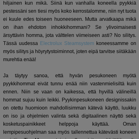
hiljainen kun mikä. Siinä kun vanhalla koneella pyykkiä
pestessäni sen tiesi myös koko kerrostalomme, niin nyt tuota
ei kuule edes toiseen huoneeseen. Mutta arvatkaapa mikä
on ihan ehdoton inhokkihommani? Se ylivoimaisesti
ärsyttävin homma, jota välttelen viimeiseen asti? No silitys.
Tässä uudessa
Electrolux Steamsystem
koneessamme on
myös silitys ja höyrytystoiminnot, joten eipä tarvitse siitäkään
murehtia enää!
Ja täytyy sanoa, että hyvän pesukoneen myötä
pyykkihommat eivät tunnu enää niin vastenmielisiltä kuin
ennen. Niin se vaan on kaikessa, että hyvillä välineillä
hommat sujuu kuin leikki. Pyykinpesukoneen designissakin
on otettu huomioon mahdollisimman kätevä käyttö, luukku
on iso ja ohjelmien valinta sekä digitaalinen näyttö sekä
kosketuspainikkeet helppoja käyttää. Oman
lempipesuohjelman saa myös tallennettua kätevästi koneen