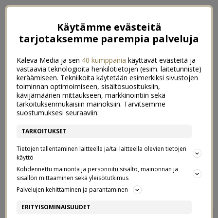
Käytämme evästeitä
tarjotaksemme parempia palveluja
Kaleva Media ja sen
40 kumppania
käyttävät evästeitä ja
vastaavia teknologioita henkilötietojen (esim. laitetunniste)
keräämiseen. Tekniikoita käytetään esimerkiksi sivustojen
toiminnan optimoimiseen, sisältösuosituksiin,
kävijämäärien mittaukseen, markkinointiin sekä
tarkoituksenmukaisiin mainoksiin. Tarvitsemme
suostumuksesi seuraaviin:
TARKOITUKSET
Tietojen tallentaminen laitteelle ja/tai laitteella olevien tietojen
käyttö
Kohdennettu mainonta ja personoitu sisältö, mainonnan ja
sisällön mittaaminen sekä yleisötutkimus
←
20 – POLARN O. PYRET
21 – R/H
→
Palvelujen kehittäminen ja parantaminen
PYYKKIHOMMIA
ERITYISOMINAISUUDET
0