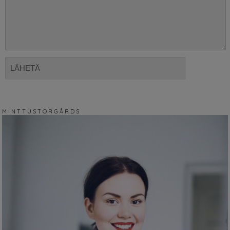
M I N T T U S T O R G Å R D S