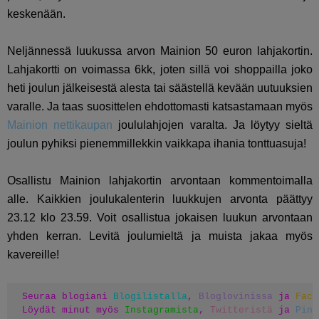
keskenään.
Neljännessä luukussa arvon Mainion 50 euron lahjakortin.
Lahjakortti on voimassa 6kk, joten sillä voi shoppailla joko
heti joulun jälkeisestä alesta tai säästellä kevään uutuuksien
varalle. Ja taas suosittelen ehdottomasti katsastamaan myös
Mainion nettikaupan
joululahjojen varalta. Ja löytyy sieltä
joulun pyhiksi pienemmillekkin vaikkapa ihania tonttuasuja!
Osallistu Mainion lahjakortin arvontaan kommentoimalla
alle. Kaikkien joulukalenterin luukkujen arvonta päättyy
23.12 klo 23.59. Voit osallistua jokaisen luukun arvontaan
yhden kerran. Levitä joulumieltä ja muista jakaa myös
kavereille!
Seuraa blogiani 
Blogilistalla
, 
Bloglovinissa
 ja 
Face
Löydät minut myös 
Instagramista
, 
Twitteristä
 ja 
Pint