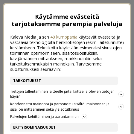
Käytämme evästeitä
tarjotaksemme parempia palveluja
Kaleva Media ja sen
40 kumppania
käyttävät evästeitä ja
vastaavia teknologioita henkilötietojen (esim. laitetunniste)
keräämiseen. Tekniikoita käytetään esimerkiksi sivustojen
toiminnan optimoimiseen, sisältösuosituksiin,
kävijämäärien mittaukseen, markkinointiin sekä
tarkoituksenmukaisiin mainoksiin. Tarvitsemme
suostumuksesi seuraaviin:
TARKOITUKSET
Tietojen tallentaminen laitteelle ja/tai laitteella olevien tietojen
käyttö
Kohdennettu mainonta ja personoitu sisältö, mainonnan ja
sisällön mittaaminen sekä yleisötutkimus
←
3 – IVANA HELSINKI
5 – RAIKASTAMO
→
Palvelujen kehittäminen ja parantaminen
4 – MAINIO
ERITYISOMINAISUUDET
685