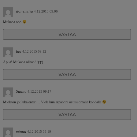
ilonemilia
4.12.2015 09:06
Mukana oon
VASTAA
Ida
4.12.2015 09:12
Apua! Mukana ollaan! :):):)
VASTAA
Sanna
4.12.2015 09:17
Mieletön joulukalenteri… Vielä kun arpaonni osuisi omalle kohdalle
VASTAA
minna
4.12.2015 09:19