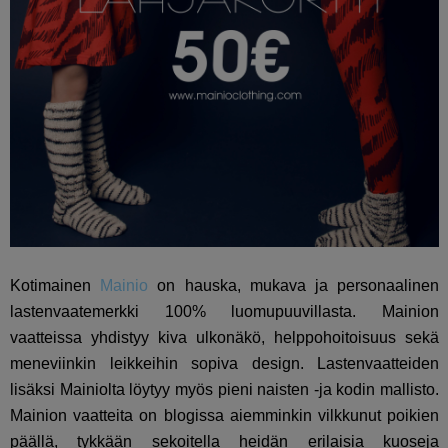
Kotimainen
Mainio
on hauska, mukava ja personaalinen
lastenvaatemerkki 100% luomupuuvillasta. Mainion
vaatteissa yhdistyy kiva ulkonäkö, helppohoitoisuus sekä
meneviinkin leikkeihin sopiva design. Lastenvaatteiden
lisäksi Mainiolta löytyy myös pieni naisten -ja kodin mallisto.
Mainion vaatteita on blogissa aiemminkin vilkkunut poikien
päällä, tykkään sekoitella heidän erilaisia kuoseja