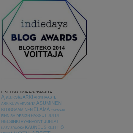
ETSI POSTAUKSIA AVAINSANALLA
Ajatuksia
ARKI
ARKIHAASTE
ASUMINEN
ARKIKUVA
ARVONTA
ELÄMÄ
BLOGGAAMINEN
ESPANJA
HASSUT JUTUT
FINNISH DESIGN
HELSINKI
HYVINVOINTI
JUHLAT
KAUNEUS
KEITTIÖ
KASVISRUOKA