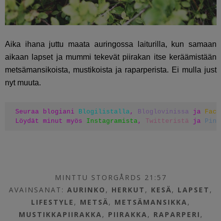
Aika ihana juttu maata auringossa laiturilla, kun samaan
aikaan lapset ja mummi tekevät piirakan itse keräämistään
metsämansikoista, mustikoista ja raparperista. Ei mulla just
nyt muuta.
Seuraa blogiani 
Blogilistalla
, 
Bloglovinissa
 ja 
Face
Löydät minut myös 
Instagramista
, 
Twitteristä
 ja 
Pint
MINTTU STORGÅRDS 21:57
AVAINSANAT:
AURINKO
,
HERKUT
,
KESÄ
,
LAPSET
,
LIFESTYLE
,
METSÄ
,
METSÄMANSIKKA
,
MUSTIKKAPIIRAKKA
,
PIIRAKKA
,
RAPARPERI
,