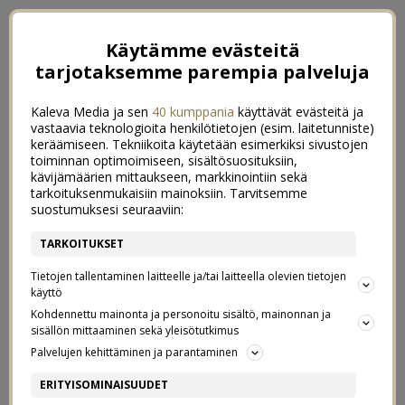
Käytämme evästeitä
tarjotaksemme parempia palveluja
Kaleva Media ja sen
40 kumppania
käyttävät evästeitä ja
vastaavia teknologioita henkilötietojen (esim. laitetunniste)
keräämiseen. Tekniikoita käytetään esimerkiksi sivustojen
toiminnan optimoimiseen, sisältösuosituksiin,
kävijämäärien mittaukseen, markkinointiin sekä
tarkoituksenmukaisiin mainoksiin. Tarvitsemme
suostumuksesi seuraaviin:
TARKOITUKSET
Tietojen tallentaminen laitteelle ja/tai laitteella olevien tietojen
käyttö
Kohdennettu mainonta ja personoitu sisältö, mainonnan ja
sisällön mittaaminen sekä yleisötutkimus
←
SAARISTOLAISHAAVEITA
KYSYMYKSIÄ JA VASTAUKSIA
→
Palvelujen kehittäminen ja parantaminen
IHANA JUTTU
ERITYISOMINAISUUDET
1