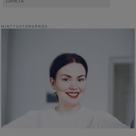
M I N T T U S T O R G Å R D S