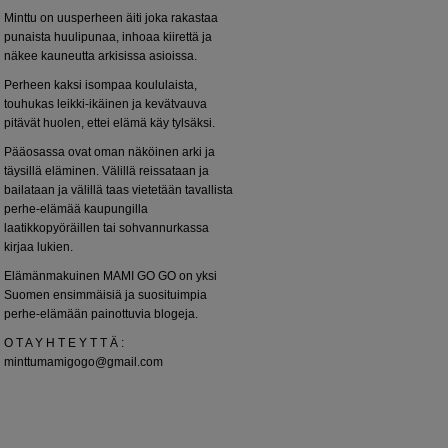
Minttu on uusperheen äiti joka rakastaa
punaista huulipunaa, inhoaa kiirettä ja
näkee kauneutta arkisissa asioissa.
Perheen kaksi isompaa koululaista,
touhukas leikki-ikäinen ja kevätvauva
pitävät huolen, ettei elämä käy tylsäksi.
Pääosassa ovat oman näköinen arki ja
täysillä eläminen. Välillä reissataan ja
bailataan ja välillä taas vietetään tavallista
perhe-elämää kaupungilla
laatikkopyöräillen tai sohvannurkassa
kirjaa lukien.
Elämänmakuinen MAMI GO GO on yksi
Suomen ensimmäisiä ja suosituimpia
perhe-elämään painottuvia blogeja.
O T A Y H T E Y T T Ä :
minttumamigogo@gmail.com