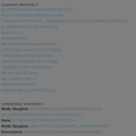
UUSIMMAT ARTIKKELIT
GLITTERIÄ & JUHLAHUMUA RISTEILYLLÄ
HYVIÄ, PAREMPIA & PARHAITA UNIA
TERVEISIÄ KEITTIÖSTÄ – KOKEMUKSIA FESTIVO KYLMIÖPAKASTIMESTA
ELÄMÄN IHMEITÄ TALTIOIMASSA
VAUVA TULI!
IHANA KESÄIHO
MITÄ PAKATA SAIRAALAKASSIIN
LAATUA JA LUKSUSTA KEITTIÖSSÄ
TUKHOLMA LASTEN KANSSA
VINKIT PAREMPAAN MUUTTOON
VIIMEISET VIIKOT RASKAANA
HEI ME MUUTETAAN!
HELLO BABY NRO 4
MOIKKA VANHA KOTI
SKIDIEN OMALLA RISTEILYLLÄ
VIIMEISIMMÄT KOMMENTIT
Minttu Storgårds
:
GLITTERIÄ & JUHLAHUMUA RISTEILYLLÄ
Juha Räty
:
SEINÄN MAALAUS KALKKIMAALILLA
Marie
:
ELÄMÄÄ HISSITTÖMÄSSÄ TALOSSA
Minttu Storgårds
:
MEISTÄKÖ LASTENSUOJELUN KRIISIPERHE?
Kiinnostunut
:
MEISTÄKÖ LASTENSUOJELUN KRIISIPERHE?