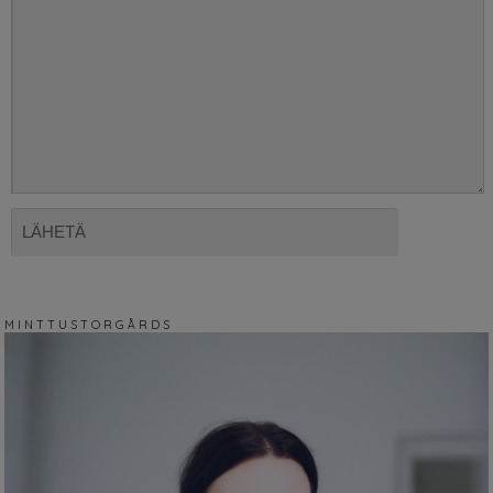
M I N T T U S T O R G Å R D S