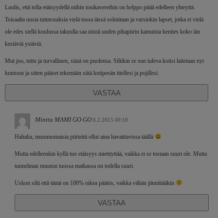
Luulis, että tolla etäisyydellä niihin tosikavereihin on helppo pitää edelleen yhteyttä.
Toisaalta uusia tuttavuuksia vielä tossa iässä solmitaan ja varsinkin lapset, jotka ei vielä
ole edes siellä koulussa takuulla saa niistä uuden pihapiirin kamuista kenties koko iän
kestäviä ystäviä.
Mut joo, tuttu ja turvallinen, siinä on puolensa. Siltikin se sun tuleva kotisi laitetaan nyt
kuntoon ja sitten pääset tekemään siitä kotipesän ittellesi ja pojillesi.
VASTAA
Minttu MAMI GO GO
6.2.2015 00:10
Hahaha, mummomaisia piirteitä ollut aina havaittavissa täällä
Mutta edelleenkin kyllä tuo etäisyys mietityttää, vaikka ei se tosiaan suuri ole. Mutta
tunnelman muuton tuossa matkassa on todella suuri.
Uskon silti että tämä on 100% oikea päätös, vaikka vähän jännittääkin
VASTAA