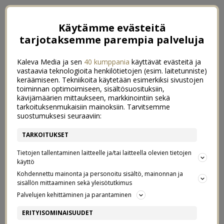
Käytämme evästeitä
tarjotaksemme parempia palveluja
Kaleva Media ja sen
40 kumppania
käyttävät evästeitä ja
vastaavia teknologioita henkilötietojen (esim. laitetunniste)
keräämiseen. Tekniikoita käytetään esimerkiksi sivustojen
toiminnan optimoimiseen, sisältösuosituksiin,
kävijämäärien mittaukseen, markkinointiin sekä
tarkoituksenmukaisiin mainoksiin. Tarvitsemme
suostumuksesi seuraaviin:
TARKOITUKSET
Tietojen tallentaminen laitteelle ja/tai laitteella olevien tietojen
käyttö
Kohdennettu mainonta ja personoitu sisältö, mainonnan ja
sisällön mittaaminen sekä yleisötutkimus
←
MELKEIN ESKARILAINEN
Palvelujen kehittäminen ja parantaminen
HALUATKO HEMMOTELTAVAKSI JA STAILATTAVAKSI?
→
ERITYISOMINAISUUDET
HYVÄSTIT VANHALLE KODILLE