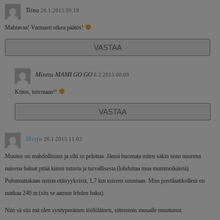
Tiina
26.1.2015 09:19
Mahtavaa! Varmasti oikea päätös!
VASTAA
Minttu MAMI GO GO
6.2.2015 00:09
Kiitos, toivotaan!!
VASTAA
Merja
26.1.2015 11:03
Muutos on mahdollisuus ja silti se pelottaa. Jännä huomata miten säkin noin nuorena
naisena haluat pitää kiinni tutusta ja turvallisesta (lohduttaa mua mummoikäistä).
Puhumattakaan noista etäisyyksistä, 1,7 km toiseen suuntaan. Mun postilaatikolleni on
matkaa 240 m (siis se aamun lehden haku).
Niin sä siis mä olen syntyperäinen töölöläinen, sittemmin muualle muuttanut.