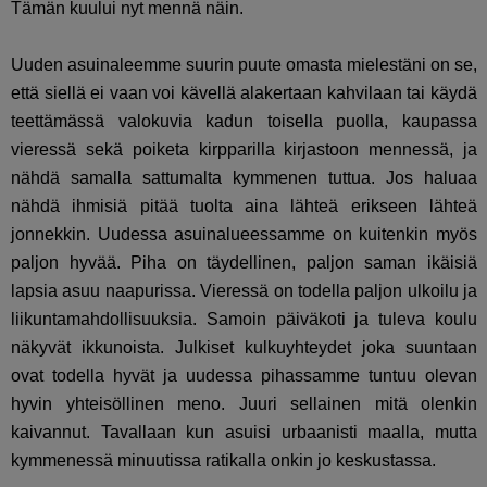
Tämän kuului nyt mennä näin.
Uuden asuinaleemme suurin puute omasta mielestäni on se,
että siellä ei vaan voi kävellä alakertaan kahvilaan tai käydä
teettämässä valokuvia kadun toisella puolla, kaupassa
vieressä sekä poiketa kirpparilla kirjastoon mennessä, ja
nähdä samalla sattumalta kymmenen tuttua. Jos haluaa
nähdä ihmisiä pitää tuolta aina lähteä erikseen lähteä
jonnekkin. Uudessa asuinalueessamme on kuitenkin myös
paljon hyvää. Piha on täydellinen, paljon saman ikäisiä
lapsia asuu naapurissa. Vieressä on todella paljon ulkoilu ja
liikuntamahdollisuuksia. Samoin päiväkoti ja tuleva koulu
näkyvät ikkunoista. Julkiset kulkuyhteydet joka suuntaan
ovat todella hyvät ja uudessa pihassamme tuntuu olevan
hyvin yhteisöllinen meno. Juuri sellainen mitä olenkin
kaivannut. Tavallaan kun asuisi urbaanisti maalla, mutta
kymmenessä minuutissa ratikalla onkin jo keskustassa.