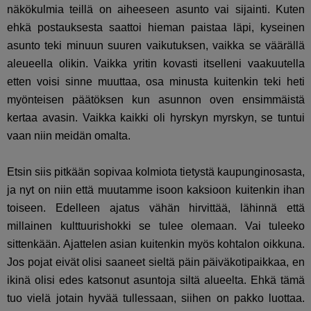
näkökulmia teillä on aiheeseen asunto vai sijainti. Kuten
ehkä postauksesta saattoi hieman paistaa läpi, kyseinen
asunto teki minuun suuren vaikutuksen, vaikka se väärällä
aleueella olikin. Vaikka yritin kovasti itselleni vaakuutella
etten voisi sinne muuttaa, osa minusta kuitenkin teki heti
myönteisen päätöksen kun asunnon oven ensimmäistä
kertaa avasin. Vaikka kaikki oli hyrskyn myrskyn, se tuntui
vaan niin meidän omalta.
Etsin siis pitkään sopivaa kolmiota tietystä kaupunginosasta,
ja nyt on niin että muutamme isoon kaksioon kuitenkin ihan
toiseen. Edelleen ajatus vähän hirvittää, lähinnä että
millainen kulttuurishokki se tulee olemaan. Vai tuleeko
sittenkään. Ajattelen asian kuitenkin myös kohtalon oikkuna.
Jos pojat eivät olisi saaneet sieltä päin päiväkotipaikkaa, en
ikinä olisi edes katsonut asuntoja siltä alueelta. Ehkä tämä
tuo vielä jotain hyvää tullessaan, siihen on pakko luottaa.