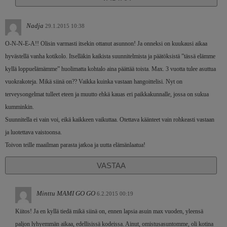
Nadja
29.1.2015 10:38
O-N-N-E-A!! Olisin varmasti itsekin ottanut asunnon! Ja onneksi on kuukausi aikaa
hyvästellä vanha kotikolo. Itselläkin kaikista suunnitelmista ja päätöksistä ”tässä elämme
kyllä loppuelämämme” huolimatta kohtalo aina päättää toista. Max. 3 vuotta tulee asuttua
vuokrakoteja. Mikä siinä on?? Vaikka kuinka vastaan hangoittelisi. Nyt on
terveysongelmat tulleet eteen ja muutto ehkä kauas eri paikkakunnalle, jossa on sukua
kumminkin.
Suunnitella ei vain voi, eikä kaikkeen vaikuttaa. Otettava käänteet vain rohkeasti vastaan
ja luotettava vaistoonsa.
Toivon teille maailman parasta jatkoa ja uutta elämänlaatua!
VASTAA
Minttu MAMI GO GO
6.2.2015 00:19
Kiitos! Ja en kyllä tiedä mikä siinä on, ennen lapsia asuin max vuoden, yleensä
paljon lyhyemmän aikaa, edellisissä kodeissa. Ainut, omistusasuntomme, oli kotina