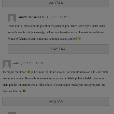
VASTAA
Minttu MAMI GO GO
6.2.2015 00:12
Ihana kuulla, tämä lohdutti jotenkin erityisen paljon. Tulee ikävä myös näitä täällä
kulmilla olevia tuttuja naamoja, vaikkei ne oikeasti edes moikkaustuttuja olekkaan.
Mutta kyllähän sielläkin sitten uusia tuttuja naamoja tulee!
VASTAA
iidaag
27.1.2015 09:09
Tsemppiä muuttoon
ja hei mikä ”kulttuurishokki” jos muuttomatka on alle 2km :D:D
itse monta vuotta ulkomailla asuneena kummastelen tollaisia puheita..helsinki on niin
pieni paikka muutenkin että ei sillä uskoisi olevan paljon merkitystä siirtyykö pari km
itään vai länteen
VASTAA