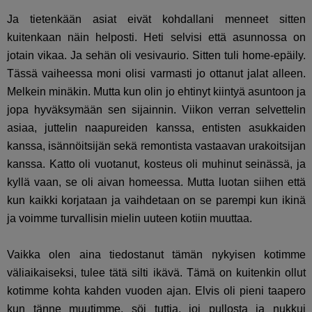
Ja tietenkään asiat eivät kohdallani menneet sitten
kuitenkaan näin helposti. Heti selvisi että asunnossa on
jotain vikaa. Ja sehän oli vesivaurio. Sitten tuli home-epäily.
Tässä vaiheessa moni olisi varmasti jo ottanut jalat alleen.
Melkein minäkin. Mutta kun olin jo ehtinyt kiintyä asuntoon ja
jopa hyväksymään sen sijainnin. Viikon verran selvettelin
asiaa, juttelin naapureiden kanssa, entisten asukkaiden
kanssa, isännöitsijän sekä remontista vastaavan urakoitsijan
kanssa. Katto oli vuotanut, kosteus oli muhinut seinässä, ja
kyllä vaan, se oli aivan homeessa. Mutta luotan siihen että
kun kaikki korjataan ja vaihdetaan on se parempi kun ikinä
ja voimme turvallisin mielin uuteen kotiin muuttaa.
Vaikka olen aina tiedostanut tämän nykyisen kotimme
väliaikaiseksi, tulee tätä silti ikävä. Tämä on kuitenkin ollut
kotimme kohta kahden vuoden ajan. Elvis oli pieni taapero
kun tänne muutimme, söi tuttia, joi pullosta ja nukkui