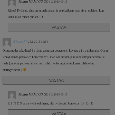
Minttu MAMI GO GO
6.2.2015 00:15
Kiitos! Kyllä tuo alue on tunnelmaltaan ja asukkailtaan vaan aivan erilainen kun
täällä sillan toisen puolen ;-D
VASTAA
Bianca**
28.1.2015 09:58
Onnea uudesta kodista! Se näytti aiemman postauksen kuvasta a i v a n ihanalta! Olisin
tehnyt saman päätöksen homeesta viis, ihan ikkunoiden ja ikkunalautojen perusteella
(asia jota oma perheeni ei varmasti olisi hyväksynyt ja tuloksena olisin ollut
marttyyri4ever )
VASTAA
Minttu MAMI GO GO
6.2.2015 00:15
K I I T O S se on kyllä tosi ihana, viis nyt jostain homeista ;-D ;-D ;-D
VASTAA