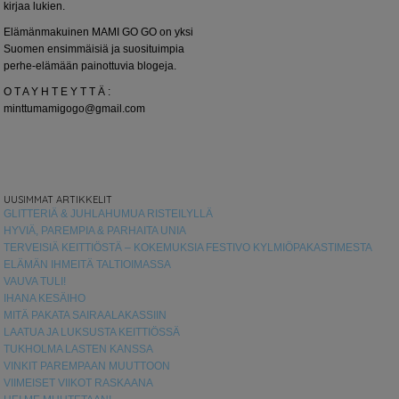
kirjaa lukien.
Elämänmakuinen MAMI GO GO on yksi
Suomen ensimmäisiä ja suosituimpia
perhe-elämään painottuvia blogeja.
O T A Y H T E Y T T Ä :
minttumamigogo@gmail.com
UUSIMMAT ARTIKKELIT
GLITTERIÄ & JUHLAHUMUA RISTEILYLLÄ
HYVIÄ, PAREMPIA & PARHAITA UNIA
TERVEISIÄ KEITTIÖSTÄ – KOKEMUKSIA FESTIVO KYLMIÖPAKASTIMESTA
ELÄMÄN IHMEITÄ TALTIOIMASSA
VAUVA TULI!
IHANA KESÄIHO
MITÄ PAKATA SAIRAALAKASSIIN
LAATUA JA LUKSUSTA KEITTIÖSSÄ
TUKHOLMA LASTEN KANSSA
VINKIT PAREMPAAN MUUTTOON
VIIMEISET VIIKOT RASKAANA