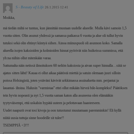
S - Beauty of Life
26.1.2015 12:41
Moikka,
mä tiedän miltä se tuntuu, kun jännittää muutaan uudelle alueelle. Mulla kävi samoin 1,5
vuotta sitten. Olin asunut yhdessä ja samassa paikassa 6 vuotta ja alue oli tullut hyvin
tutuksi sekä olin ehtinyt kiintyä siihen. Ainoa miinuspuoli oli asunnon koko. Samalla
alueella isojen kaksioiden ja kolmioiden hinnat pyörivät niin huikeissa summissa, että
yh:na niihin ollut mitenkään varaa.
Sattumalta näin netissä ilmoituksen 60 neliön kaksiosta ja aivan super hinnalla…siitä se
ajatus sitten lähti! Kauaa ei ollut aikaa päätöstä miettiä ja satuin olemaan juuri silloin
poissa Helsingistä, joten ystäväni kävivät urkkimassa asuinaluetta mm. perjantai ja
lauantai- iltoina. Halusin ”varmistaa” ettei ollut mikään hirveä bile-kompleksi! Päätöksen
tein hyvin nopeasti ja nyt 1,5 vuotta saman katon alla asuneena olen elämääkin
tyytyväisempi, että uskalsin hypätä uuteen ja pelottavaan haasteeseen.
Uudet naapurit ovat tosi kivoja ja oon tutustunut muutamaan paremminkin! Eli kyllä
niiitä uusia tuttuja sinne hoodeille sit tulee!!
TSEMPPIÄ <3!!!