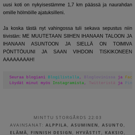
uusi koti on nykyisestämme 1,7 km päässä ja naurahdan
omille hölmöille ajatuksilleni.
Ja koska tästä nyt vahingossa tuli sekava sepustus niin
tiivistän: ME MUUTETAAN SIIHEN IHANAAN TALOON JA
IHANAAN ASUNTOON JA SIELLÄ ON TOIMIVA
PÖNTTÖUUNI JA SAAN VIHDOIN TISKIKONEEN
AAAAAAAAH!
Seuraa blogiani 
Blogilistalla
, 
Bloglovinissa
 ja 
Face
Löydät minut myös 
Instagramista
, 
Twitteristä
 ja 
Pint
MINTTU STORGÅRDS 22:03
AVAINSANAT:
ALPPILA
,
ASUMINEN
,
ASUNTO
,
ELÄMÄ
,
FINNISH DESIGN
,
HYVÄSTIT
,
KAKSIO
,