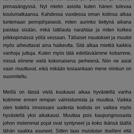
pinnasängyssä. Nyt mietin asioita kuten hänen tulevaa
koulumatkaansa. Kahdessa vuodessa oman kotinsa alkaa
tuntemaan perinpihjaisesti, miten aurinko tiettynä aikana
paistaa sisään, mikä lattilauta narahtaa ja miten kulkea
pilkkopimässä yöllä vessaan. Tällaiset muutokset ja muutot
myös aiheuttavat aina haikeutta. Sitä alkaa miettiä kaikkia
vanhoja juttuja. Kuten myös tätä edeltäväämme kotiamme,
missä elimme vielä kokonaisena perheenä. Niin ne asiat
vaan muuttuvat, eikä mikään tosiaankaan mene niinkun on
suunniteltu.
Meillä on tässä vielä kuukausi aikaa hyvästellä vanha
kotimme ennen rempan valmistumista ja muuttoa. Vaikka
olen todella innoissani uudesta kodista on vaikea myös
hyvästellä yksi aikakausi. Muuttaa pois kaupunginosasta
johon molemmat pojat ovat syntyneet ja koko ikänsä täällä
tähän saakka asuneet. Sitten taas muistutan itselleni että