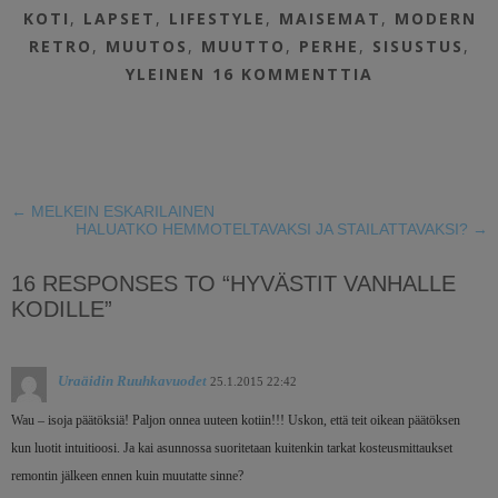
KOTI
,
LAPSET
,
LIFESTYLE
,
MAISEMAT
,
MODERN
RETRO
,
MUUTOS
,
MUUTTO
,
PERHE
,
SISUSTUS
,
YLEINEN
16 KOMMENTTIA
←
MELKEIN ESKARILAINEN
HALUATKO HEMMOTELTAVAKSI JA STAILATTAVAKSI?
→
16 RESPONSES TO “HYVÄSTIT VANHALLE
KODILLE”
Uraäidin Ruuhkavuodet
25.1.2015 22:42
Wau – isoja päätöksiä! Paljon onnea uuteen kotiin!!! Uskon, että teit oikean päätöksen
kun luotit intuitioosi. Ja kai asunnossa suoritetaan kuitenkin tarkat kosteusmittaukset
remontin jälkeen ennen kuin muutatte sinne?