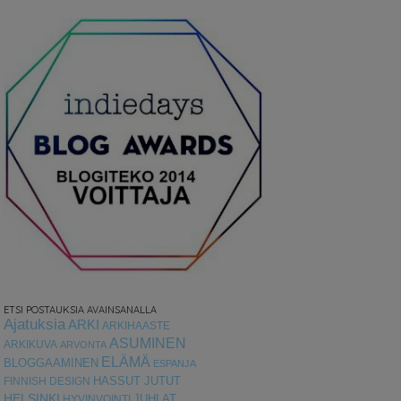
ETSI POSTAUKSIA AVAINSANALLA
Ajatuksia
ARKI
ARKIHAASTE
ASUMINEN
ARKIKUVA
ARVONTA
ELÄMÄ
BLOGGAAMINEN
ESPANJA
HASSUT JUTUT
FINNISH DESIGN
HELSINKI
HYVINVOINTI
JUHLAT