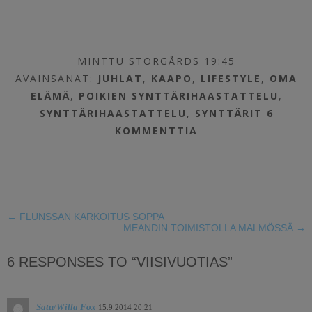
MINTTU STORGÅRDS 19:45
AVAINSANAT:
JUHLAT
,
KAAPO
,
LIFESTYLE
,
OMA
ELÄMÄ
,
POIKIEN SYNTTÄRIHAASTATTELU
,
SYNTTÄRIHAASTATTELU
,
SYNTTÄRIT
6
KOMMENTTIA
←
FLUNSSAN KARKOITUS SOPPA
MEANDIN TOIMISTOLLA MALMÖSSÄ
→
6 RESPONSES TO “VIISIVUOTIAS”
Satu/Willa Fox
15.9.2014 20:21