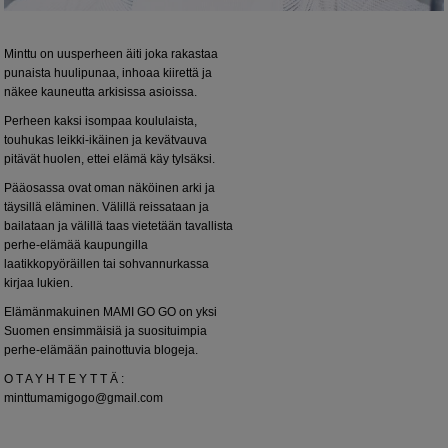
Minttu on uusperheen äiti joka rakastaa
punaista huulipunaa, inhoaa kiirettä ja
näkee kauneutta arkisissa asioissa.
Perheen kaksi isompaa koululaista,
touhukas leikki-ikäinen ja kevätvauva
pitävät huolen, ettei elämä käy tylsäksi.
Pääosassa ovat oman näköinen arki ja
täysillä eläminen. Välillä reissataan ja
bailataan ja välillä taas vietetään tavallista
perhe-elämää kaupungilla
laatikkopyöräillen tai sohvannurkassa
kirjaa lukien.
Elämänmakuinen MAMI GO GO on yksi
Suomen ensimmäisiä ja suosituimpia
perhe-elämään painottuvia blogeja.
O T A Y H T E Y T T Ä :
minttumamigogo@gmail.com