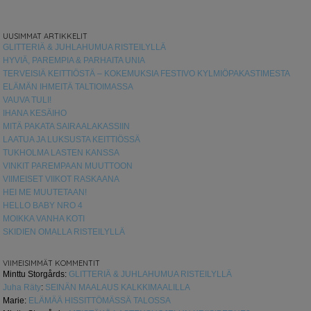
UUSIMMAT ARTIKKELIT
GLITTERIÄ & JUHLAHUMUA RISTEILYLLÄ
HYVIÄ, PAREMPIA & PARHAITA UNIA
TERVEISIÄ KEITTIÖSTÄ – KOKEMUKSIA FESTIVO KYLMIÖPAKASTIMESTA
ELÄMÄN IHMEITÄ TALTIOIMASSA
VAUVA TULI!
IHANA KESÄIHO
MITÄ PAKATA SAIRAALAKASSIIN
LAATUA JA LUKSUSTA KEITTIÖSSÄ
TUKHOLMA LASTEN KANSSA
VINKIT PAREMPAAN MUUTTOON
VIIMEISET VIIKOT RASKAANA
HEI ME MUUTETAAN!
HELLO BABY NRO 4
MOIKKA VANHA KOTI
SKIDIEN OMALLA RISTEILYLLÄ
VIIMEISIMMÄT KOMMENTIT
Minttu Storgårds
:
GLITTERIÄ & JUHLAHUMUA RISTEILYLLÄ
Juha Räty
:
SEINÄN MAALAUS KALKKIMAALILLA
Marie
:
ELÄMÄÄ HISSITTÖMÄSSÄ TALOSSA