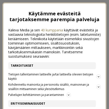
Käytämme evästeitä
tarjotaksemme parempia palveluja
Kaleva Media ja sen
40 kumppania
käyttävät evästeitä ja
vastaavia teknologioita henkilötietojen (esim. laitetunniste)
keräämiseen. Tekniikoita käytetään esimerkiksi sivustojen
toiminnan optimoimiseen, sisältösuosituksiin,
kävijämäärien mittaukseen, markkinointiin sekä
tarkoituksenmukaisiin mainoksiin. Tarvitsemme
suostumuksesi seuraaviin:
TARKOITUKSET
Tietojen tallentaminen laitteelle ja/tai laitteella olevien tietojen
käyttö
Kohdennettu mainonta ja personoitu sisältö, mainonnan ja
sisällön mittaaminen sekä yleisötutkimus
←
FLUNSSAN KARKOITUS SOPPA
Palvelujen kehittäminen ja parantaminen
MEANDIN TOIMISTOLLA MALMÖSSÄ
→
ERITYISOMINAISUUDET
VIISIVUOTIAS