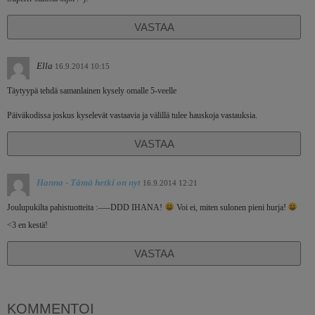
VASTAA
Ella
16.9.2014 10:15
Täytyypä tehdä samanlainen kysely omalle 5-veelle
Päiväkodissa joskus kyselevät vastaavia ja välillä tulee hauskoja vastauksia.
VASTAA
Hanna - Tämä hetki on nyt
16.9.2014 12:21
Joulupukilta pahistuotteita :—–DDD IHANA!
Voi ei, miten sulonen pieni hurja!
<3 en kestä!
VASTAA
KOMMENTOI