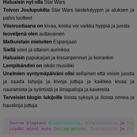
Haluaisin nyt olla
Star Wars
Toivon Joulupukilta
Star Wars taistelutyypin ja aluksen ja
pahis tuotteet
Viisivuotiaana on
kivaa, koska voi vaikka hyppiä ja juosta
Isoveljenä olen
auttavainen
Matkuistain mieluiten
Espanjaan
Siellä
uisin ja ottaisin aurinkoa
Haluaisin
papukaijan ja kissanpennun ja koirankin
Lempibändini on
iskän musiikki
Unelmien syntymäpäiväni olisi
sellainen että voisin juosta
ja saada lahjoja ja kivoja juttuja ja kaikkea kivaa ja
nauramista ja syömistä ja ilmapalloja ja kavereita
Terveisiet blogin lukijoille
iloista syksyä ja iloista onnea ja
hauskoja juttuja
Seuraa blogiani 
Blogilistalla
, 
Bloglovinissa
 ja 
Face
Löydät minut myös 
Instagramista
, 
Twitteristä
 ja 
Pint