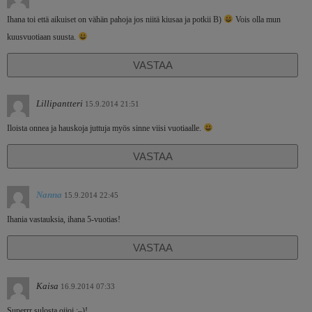
Ihana toi että aikuiset on vähän pahoja jos niitä kiusaa ja potkii B)
Vois olla mun
kuusvuotiaan suusta.
VASTAA
Lillipantteri
15.9.2014 21:51
Iloista onnea ja hauskoja juttuja myös sinne viisi vuotiaalle.
VASTAA
Nanna
15.9.2014 22:45
Ihania vastauksia, ihana 5-vuotias!
VASTAA
Kaisa
16.9.2014 07:33
Superrr sulosta oijoi :–)!