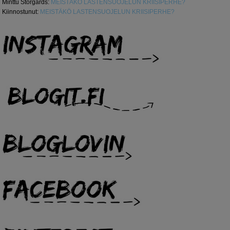
Minttu Storgårds
:
MEISTÄKÖ LASTENSUOJELUN KRIISIPERHE?
Kiinnostunut
:
MEISTÄKÖ LASTENSUOJELUN KRIISIPERHE?