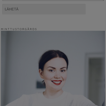
M I N T T U S T O R G Å R D S