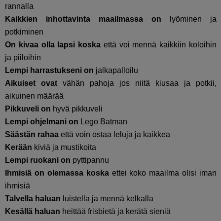
rannalla
Kaikkien inhottavinta maailmassa on
lyöminen ja
potkiminen
On kivaa olla lapsi koska
että voi mennä kaikkiin koloihin
ja piiloihin
Lempi harrastukseni on
jalkapalloilu
Aikuiset ovat
vähän pahoja jos niitä kiusaa ja potkii,
aikuinen määrää
Pikkuveli on
hyvä pikkuveli
Lempi ohjelmani on
Lego Batman
Säästän rahaa
että voin ostaa leluja ja kaikkea
Kerään
kiviä ja mustikoita
Lempi ruokani on
pyttipannu
Ihmisiä on olemassa koska
ettei koko maailma olisi iman
ihmisiä
Talvella haluan
luistella ja mennä kelkalla
Kesällä haluan
heittää frisbietä ja kerätä sieniä