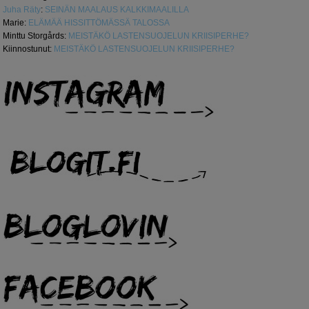
Juha Räty
:
SEINÄN MAALAUS KALKKIMAALILLA
Marie
:
ELÄMÄÄ HISSITTÖMÄSSÄ TALOSSA
Minttu Storgårds
:
MEISTÄKÖ LASTENSUOJELUN KRIISIPERHE?
Kiinnostunut
:
MEISTÄKÖ LASTENSUOJELUN KRIISIPERHE?