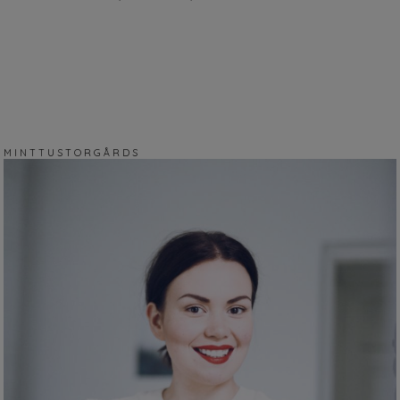
M I N T T U S T O R G Å R D S