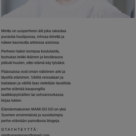
Minttu on uusperheen äiti joka rakastaa
punaista huulipunaa, inhoaa kiirettä ja
näkee kauneutta arkisissa asioissa.
Perheen kaksi isompaa koululaista,
touhukas leikki-ikäinen ja kevätvauva
pitävät huolen, ettei elämä käy tylsäksi.
Pääosassa ovat oman näköinen arki ja
täysillä eläminen. Välillä reissataan ja
bailataan ja välillä taas vietetään tavallista
perhe-elämää kaupungilla
laatikkopyöräillen tai sohvannurkassa
kirjaa lukien.
Elämänmakuinen MAMI GO GO on yksi
Suomen ensimmäisiä ja suosituimpia
perhe-elämään painottuvia blogeja.
O T A Y H T E Y T T Ä :
minttumamigogo@gmail.com