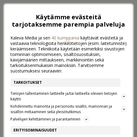
Käytämme evästeitä
tarjotaksemme parempia palveluja
Kaleva Media ja sen
40 kumppania
käyttävät evästeitä ja
vastaavia teknologioita henkilötietojen (esim. laitetunniste)
keräämiseen. Tekniikoita käytetään esimerkiksi sivustojen
toiminnan optimoimiseen, sisältösuosituksiin,
kävijämäärien mittaukseen, markkinointiin sekä
tarkoituksenmukaisiin mainoksiin. Tarvitsemme
suostumuksesi seuraaviin:
TARKOITUKSET
Tietojen tallentaminen laitteelle ja/tai laitteella olevien tietojen
käyttö
Kohdennettu mainonta ja personoitu sisältö, mainonnan ja
sisällön mittaaminen sekä yleisötutkimus
Palvelujen kehittäminen ja parantaminen
MITÄ TEHDÄ KUN VAAN
0
ERITYISOMINAISUUDET
SATAA