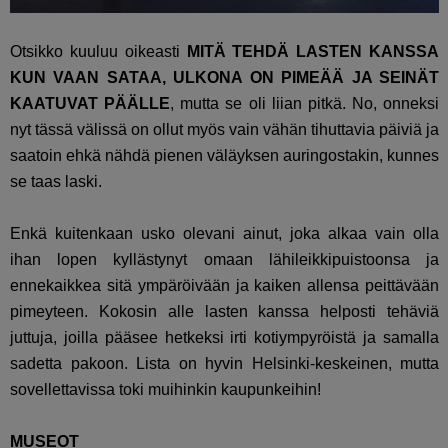
Otsikko kuuluu oikeasti
MITÄ TEHDÄ LASTEN KANSSA
KUN VAAN SATAA, ULKONA ON PIMEÄÄ JA SEINÄT
KAATUVAT PÄÄLLE
, mutta se oli liian pitkä. No, onneksi
nyt tässä välissä on ollut myös vain vähän tihuttavia päiviä ja
saatoin ehkä nähdä pienen väläyksen auringostakin, kunnes
se taas laski.
Enkä kuitenkaan usko olevani ainut, joka alkaa vain olla
ihan lopen kyllästynyt omaan lähileikkipuistoonsa ja
ennekaikkea sitä ympäröivään ja kaiken allensa peittävään
pimeyteen. Kokosin alle lasten kanssa helposti tehäviä
juttuja, joilla pääsee hetkeksi irti kotiympyröistä ja samalla
sadetta pakoon. Lista on hyvin Helsinki-keskeinen, mutta
sovellettavissa toki muihinkin kaupunkeihin!
MUSEOT