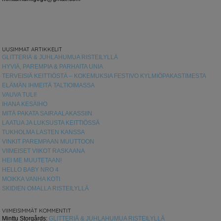
UUSIMMAT ARTIKKELIT
GLITTERIÄ & JUHLAHUMUA RISTEILYLLÄ
HYVIÄ, PAREMPIA & PARHAITA UNIA
TERVEISIÄ KEITTIÖSTÄ – KOKEMUKSIA FESTIVO KYLMIÖPAKASTIMESTA
ELÄMÄN IHMEITÄ TALTIOIMASSA
VAUVA TULI!
IHANA KESÄIHO
MITÄ PAKATA SAIRAALAKASSIIN
LAATUA JA LUKSUSTA KEITTIÖSSÄ
TUKHOLMA LASTEN KANSSA
VINKIT PAREMPAAN MUUTTOON
VIIMEISET VIIKOT RASKAANA
HEI ME MUUTETAAN!
HELLO BABY NRO 4
MOIKKA VANHA KOTI
SKIDIEN OMALLA RISTEILYLLÄ
VIIMEISIMMÄT KOMMENTIT
Minttu Storgårds
:
GLITTERIÄ & JUHLAHUMUA RISTEILYLLÄ