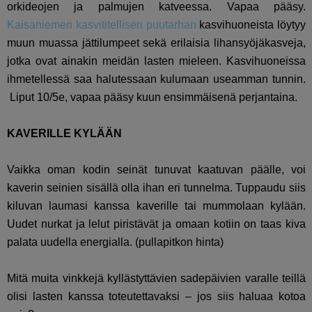
orkideojen ja palmujen katveessa. Vapaa pääsy.
Kaisaniemen kasvititellisen puutarhan
kasvihuoneista löytyy
muun muassa jättilumpeet sekä erilaisia lihansyöjäkasveja,
jotka ovat ainakin meidän lasten mieleen. Kasvihuoneissa
ihmetellessä saa halutessaan kulumaan useamman tunnin.
Liput 10/5e, vapaa pääsy kuun ensimmäisenä perjantaina.
KAVERILLE KYLÄÄN
Vaikka oman kodin seinät tunuvat kaatuvan päälle, voi
kaverin seinien sisällä olla ihan eri tunnelma. Tuppaudu siis
kiluvan laumasi kanssa kaverille tai mummolaan kylään.
Uudet nurkat ja lelut piristävät ja omaan kotiin on taas kiva
palata uudella energialla. (pullapitkon hinta)
Mitä muita vinkkejä kyllästyttävien sadepäivien varalle teillä
olisi lasten kanssa toteutettavaksi – jos siis haluaa kotoa