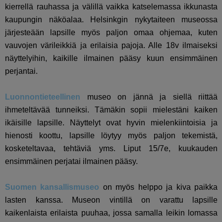
kierrellä rauhassa ja välillä vaikka katselemassa ikkunasta
kaupungin näköalaa. Helsinkgin nykytaiteen museossa
järjesteään lapsille myös paljon omaa ohjemaa, kuten
vauvojen värileikkiä ja erilaisia pajoja. Alle 18v ilmaiseksi
näyttelyihin, kaikille ilmainen pääsy kuun ensimmäinen
perjantai.
Luonnontieteellinen
museo on jännä ja siellä riittää
ihmeteltävää tunneiksi. Tämäkin sopii mielestäni kaiken
ikäisille lapsille. Näyttelyt ovat hyvin mielenkiintoisia ja
hienosti koottu, lapsille löytyy myös paljon tekemistä,
kosketeltavaa, tehtäviä yms. Liput 15/7e, kuukauden
ensimmäinen perjatai ilmainen pääsy.
Suomen kansallismuseo
on myös helppo ja kiva paikka
lasten kanssa. Museon vintillä on varattu lapsille
kaikenlaista erilaista puuhaa, jossa samalla leikin lomassa