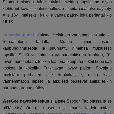
Suomen historia tulee tutuksi. Meidän lapsia on myös
kiehtonut kovasti erihistoriallisia esineitä sisältävä näyttely.
Alle 18v ilmaiseksi, kaikille vapaa pääsy joka perjantai klo
16-18.
Lastenkaupunki
sijaitsee Helsingin vanhimmassa talossa
Senaatintorin laidalla. Museo toimii osana
kaupunginmuseota ja suunnattu nimensä mukaisesti
lapsille. Siellä voi tutustua vanhanaiakiseen kouluun, 70-
luvun mummolaan, leikkiä teatteria, kauppaa – kaikkeen saa
koskea ja kokeilla. Tutkittavaa löytyy paljon. Soveltuu
mielstäni parhaiten alle kouluikäisille, mutta kyllä
vanhemmatkin lapset (ja aikuiset) pääsevät siellä leikin
hurmaan. Vapaa pääsy.
WeeGee näyttelykeskus
sijaitsee Espoon Tapiolassa ja se
pitää sisällään eri museoita ja muuta taidetoimintaa.