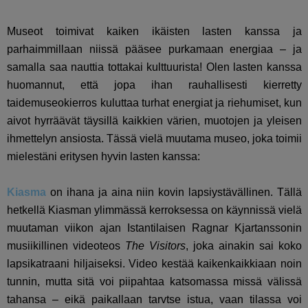
Museot toimivat kaiken ikäisten lasten kanssa ja
parhaimmillaan niissä pääsee purkamaan energiaa – ja
samalla saa nauttia tottakai kulttuurista! Olen lasten kanssa
huomannut, että jopa ihan rauhallisesti kierretty
taidemuseokierros kuluttaa turhat energiat ja riehumiset, kun
aivot hyrräävät täysillä kaikkien värien, muotojen ja yleisen
ihmettelyn ansiosta. Tässä vielä muutama museo, joka toimii
mielestäni eritysen hyvin lasten kanssa:
Kiasma
on ihana ja aina niin kovin lapsiystävällinen. Tällä
hetkellä Kiasman ylimmässä kerroksessa on käynnissä vielä
muutaman viikon ajan Istantilaisen Ragnar Kjartanssonin
musiikillinen videoteos
The Visitors
, joka ainakin sai koko
lapsikatraani hiljaiseksi. Video kestää kaikenkaikkiaan noin
tunnin, mutta sitä voi piipahtaa katsomassa missä välissä
tahansa – eikä paikallaan tarvtse istua, vaan tilassa voi