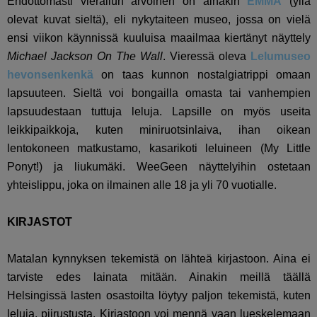
Ehdottomasti vierailun arvoinen on ainakin
EMMA
(yllä
olevat kuvat sieltä), eli nykytaiteen museo, jossa on vielä
ensi viikon käynnissä kuuluisa maailmaa kiertänyt näyttely
Michael Jackson On The Wall
. Vieressä oleva
Lelumuseo
hevonsenkenkä
on taas kunnon nostalgiatrippi omaan
lapsuuteen. Sieltä voi bongailla omasta tai vanhempien
lapsuudestaan tuttuja leluja. Lapsille on myös useita
leikkipaikkoja, kuten miniruotsinlaiva, ihan oikean
lentokoneen matkustamo, kasarikoti leluineen (My Little
Ponyt!) ja liukumäki. WeeGeen näyttelyihin ostetaan
yhteislippu, joka on ilmainen alle 18 ja yli 70 vuotialle.
KIRJASTOT
Matalan kynnyksen tekemistä on lähteä kirjastoon. Aina ei
tarviste edes lainata mitään. Ainakin meillä täällä
Helsingissä lasten osastoilta löytyy paljon tekemistä, kuten
leluja, piirustusta. Kirjastoon voi mennä vaan lueskelemaan