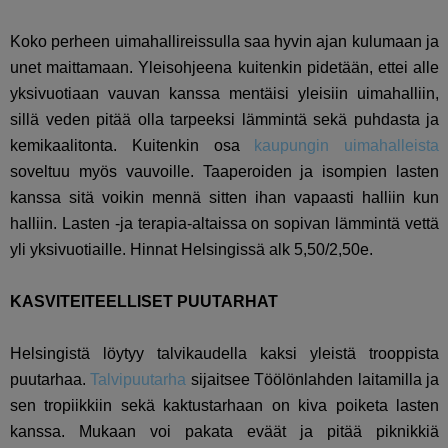
Koko perheen uimahallireissulla saa hyvin ajan kulumaan ja
unet maittamaan. Yleisohjeena kuitenkin pidetään, ettei alle
yksivuotiaan vauvan kanssa mentäisi yleisiin uimahalliin,
sillä veden pitää olla tarpeeksi lämmintä sekä puhdasta ja
kemikaalitonta. Kuitenkin osa
kaupungin uimahalleista
soveltuu myös vauvoille. Taaperoiden ja isompien lasten
kanssa sitä voikin mennä sitten ihan vapaasti halliin kun
halliin. Lasten -ja terapia-altaissa on sopivan lämmintä vettä
yli yksivuotiaille. Hinnat Helsingissä alk 5,50/2,50e.
KASVITEITEELLISET PUUTARHAT
Helsingistä löytyy talvikaudella kaksi yleistä trooppista
puutarhaa.
Talvipuutarha
sijaitsee Töölönlahden laitamilla ja
sen tropiikkiin sekä kaktustarhaan on kiva poiketa lasten
kanssa. Mukaan voi pakata eväät ja pitää piknikkiä