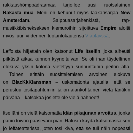
rakkaushömppädraamaa tarjoilee uusi ruotsalainen
Rakasta mua
. Moni on kehunut myös lääkärisarjaa
New
Amsterdam
. Saippuasarjahenkistä, rap-
musiikkibisnekseksen kiemuroihin sijoittuva
Empire
aloitti
myös juuri viidennen tuotantokautensa
Viaplayssä
.
Leffoista hiljattain olen katsonut
Life itselfin
, joka aiheutti
pitkästä aikaa kunnon kyyneltulvan. Se oli ihan täydellinen
elokuva yksin kotona vietettyyn sunnuntaihin peiton alla.
Toinen erittäin suosittelemisen arvoinen elokuva
on
BlacKkKlansman
– uskomatonta ajatella, että se
perustuu tositapahtumiin ja on ajankohtainen vielä tänäkin
päivänä – katsokaa jos ette ole vielä nähneet!
Itselläni on vielä katsomatta
Idän pikajunan arvoitus
, jonka
pariin toivon pääseväni pian. Halusin käydä katsomassa sen
jo leffateatterissa, joten tosi kiva, että se tuli näin nopeasti