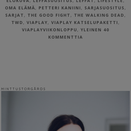
ELOKUVA
,
LEFFASUOSITUS
,
LEFFAT
,
LIFESTYLE
,
OMA ELÄMÄ
,
PETTERI KANIINI
,
SARJASUOSITUS
,
SARJAT
,
THE GOOD FIGHT
,
THE WALKING DEAD
,
TWD
,
VIAPLAY
,
VIAPLAY KATSELUPAKETTI
,
VIAPLAYVIIKONLOPPU
,
YLEINEN
40
KOMMENTTIA
M I N T T U S T O R G Å R D S