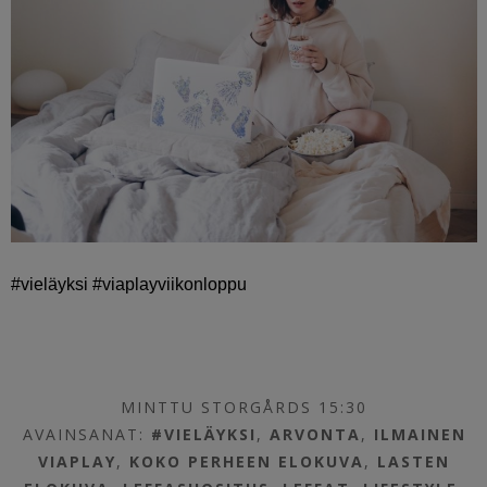
#vieläyksi #viaplayviikonloppu
MINTTU STORGÅRDS 15:30
AVAINSANAT:
#VIELÄYKSI
,
ARVONTA
,
ILMAINEN
VIAPLAY
,
KOKO PERHEEN ELOKUVA
,
LASTEN