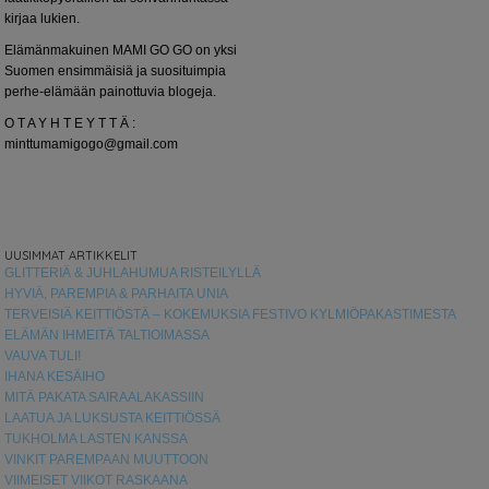
kirjaa lukien.
Elämänmakuinen MAMI GO GO on yksi
Suomen ensimmäisiä ja suosituimpia
perhe-elämään painottuvia blogeja.
O T A Y H T E Y T T Ä :
minttumamigogo@gmail.com
UUSIMMAT ARTIKKELIT
GLITTERIÄ & JUHLAHUMUA RISTEILYLLÄ
HYVIÄ, PAREMPIA & PARHAITA UNIA
TERVEISIÄ KEITTIÖSTÄ – KOKEMUKSIA FESTIVO KYLMIÖPAKASTIMESTA
ELÄMÄN IHMEITÄ TALTIOIMASSA
VAUVA TULI!
IHANA KESÄIHO
MITÄ PAKATA SAIRAALAKASSIIN
LAATUA JA LUKSUSTA KEITTIÖSSÄ
TUKHOLMA LASTEN KANSSA
VINKIT PAREMPAAN MUUTTOON
VIIMEISET VIIKOT RASKAANA