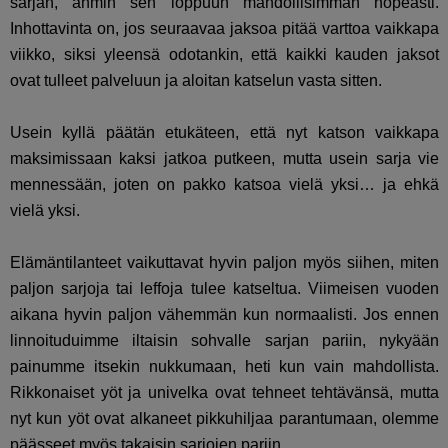
sarjan, ahmin sen loppuun mahdollisimman nopeasti.
Inhottavinta on, jos seuraavaa jaksoa pitää varttoa vaikkapa
viikko, siksi yleensä odotankin, että kaikki kauden jaksot
ovat tulleet palveluun ja aloitan katselun vasta sitten.
Usein kyllä päätän etukäteen, että nyt katson vaikkapa
maksimissaan kaksi jatkoa putkeen, mutta usein sarja vie
mennessään, joten on pakko katsoa vielä yksi… ja ehkä
vielä yksi.
Elämäntilanteet vaikuttavat hyvin paljon myös siihen, miten
paljon sarjoja tai leffoja tulee katseltua. Viimeisen vuoden
aikana hyvin paljon vähemmän kun normaalisti. Jos ennen
linnoituduimme iltaisin sohvalle sarjan pariin, nykyään
painumme itsekin nukkumaan, heti kun vain mahdollista.
Rikkonaiset yöt ja univelka ovat tehneet tehtävänsä, mutta
nyt kun yöt ovat alkaneet pikkuhiljaa parantumaan, olemme
päässeet myös takaisin sarjojen pariin.