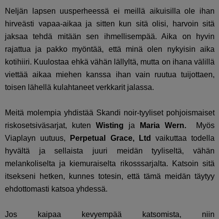
Neljän lapsen uusperheessä ei meillä aikuisilla ole ihan
hirveästi vapaa-aikaa ja sitten kun sitä olisi, harvoin sitä
jaksaa tehdä mitään sen ihmellisempää. Aika on hyvin
rajattua ja pakko myöntää, että minä olen nykyisin aika
kotihiiri. Kuulostaa ehkä vähän lällyltä, mutta on ihana välillä
viettää aikaa miehen kanssa ihan vain ruutua tuijottaen,
toisen lähellä kulahtaneet verkkarit jalassa.
Meitä molempia yhdistää Skandi noir-tyyliset pohjoismaiset
riskosetsiväsarjat, kuten
Wisting
ja
Maria Wern.
Myös
Viaplayn uutuus,
Perpetual Grace, Ltd
vaikuttaa todella
hyvältä ja sellaista juuri meidän tyyliseltä, vähän
melankoliselta ja kiemuraiselta rikosssarjalta. Katsoin sitä
itsekseni hetken, kunnes totesin, että tämä meidän täytyy
ehdottomasti katsoa yhdessä.
Jos kaipaa kevyempää katsomista, niin