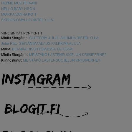
HEI ME MUUTETAAN!
HELLO BABY NRO 4
MOIKKA VANHA KOTI
SKIDIEN OMALLA RISTEILYLLÄ
VIIMEISIMMÄT KOMMENTIT
Minttu Storgårds
:
GLITTERIÄ & JUHLAHUMUA RISTEILYLLÄ
Juha Räty
:
SEINÄN MAALAUS KALKKIMAALILLA
Marie
:
ELÄMÄÄ HISSITTÖMÄSSÄ TALOSSA
Minttu Storgårds
:
MEISTÄKÖ LASTENSUOJELUN KRIISIPERHE?
Kiinnostunut
:
MEISTÄKÖ LASTENSUOJELUN KRIISIPERHE?