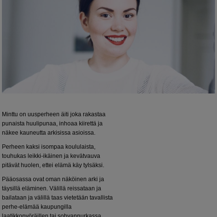
Minttu on uusperheen äiti joka rakastaa
punaista huulipunaa, inhoaa kiirettä ja
näkee kauneutta arkisissa asioissa.
Perheen kaksi isompaa koululaista,
touhukas leikki-ikäinen ja kevätvauva
pitävät huolen, ettei elämä käy tylsäksi.
Pääosassa ovat oman näköinen arki ja
täysillä eläminen. Välillä reissataan ja
bailataan ja välillä taas vietetään tavallista
perhe-elämää kaupungilla
laatikkopyöräillen tai sohvannurkassa