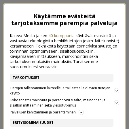
Käytämme evästeitä
tarjotaksemme parempia palveluja
Kaleva Media ja sen
40 kumppania
käyttävät evästeitä ja
vastaavia teknologioita henkilötietojen (esim. laitetunniste)
keräämiseen. Tekniikoita käytetään esimerkiksi sivustojen
toiminnan optimoimiseen, sisältösuosituksiin,
kävijämäärien mittaukseen, markkinointiin sekä
tarkoituksenmukaisiin mainoksiin. Tarvitsemme
suostumuksesi seuraaviin:
TARKOITUKSET
Tietojen tallentaminen laitteelle ja/tai laitteella olevien tietojen
käyttö
Kohdennettu mainonta ja personoitu sisältö, mainonnan ja
sisällön mittaaminen sekä yleisötutkimus
Palvelujen kehittäminen ja parantaminen
NO JOS VIELÄ YKSI
40
ERITYISOMINAISUUDET
28/10/2019