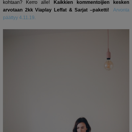
kohtaan? Kerro alle!
Kaikkien kommentoijien kesken
arvotaan 2kk Viaplay Leffat & Sarjat –paketti!
Arvonta
päättyy 4.11.19.