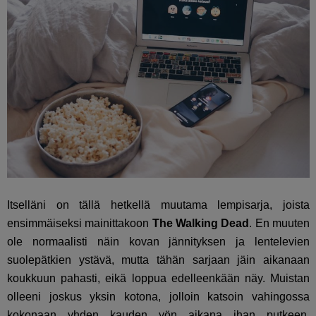
Itselläni on tällä hetkellä muutama lempisarja, joista
ensimmäiseksi mainittakoon
The Walking Dead
. En muuten
ole normaalisti näin kovan jännityksen ja lentelevien
suolepätkien ystävä, mutta tähän sarjaan jäin aikanaan
koukkuun pahasti, eikä loppua edelleenkään näy. Muistan
olleeni joskus yksin kotona, jolloin katsoin vahingossa
kokonaan yhden kauden yön aikana ihan putkeen.