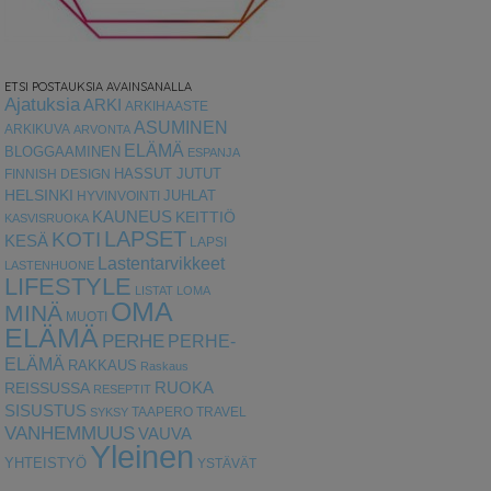
ETSI POSTAUKSIA AVAINSANALLA
Ajatuksia
ARKI
ARKIHAASTE
ASUMINEN
ARKIKUVA
ARVONTA
ELÄMÄ
BLOGGAAMINEN
ESPANJA
HASSUT JUTUT
FINNISH DESIGN
HELSINKI
HYVINVOINTI
JUHLAT
KAUNEUS
KEITTIÖ
KASVISRUOKA
LAPSET
KOTI
KESÄ
LAPSI
Lastentarvikkeet
LASTENHUONE
LIFESTYLE
LISTAT
LOMA
OMA
MINÄ
MUOTI
ELÄMÄ
PERHE
PERHE-
ELÄMÄ
RAKKAUS
Raskaus
RUOKA
REISSUSSA
RESEPTIT
SISUSTUS
TAAPERO
TRAVEL
SYKSY
VANHEMMUUS
VAUVA
Yleinen
YHTEISTYÖ
YSTÄVÄT