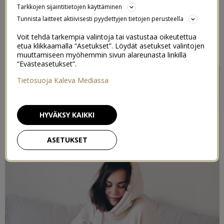
Tarkkojen sijaintitietojen käyttäminen
Tunnista laitteet aktiivisesti pyydettyjen tietojen perusteella
Kaupallinen yhteistyö
Viaplay
& Indieplace kanssa
Sisältää sarja -ja leffasuosituksia sekä
2kk Viaplay–paketin
Voit tehdä tarkempia valintoja tai vastustaa oikeutettua
etua klikkaamalla “Asetukset”. Löydät asetukset valintojen
arvonnan!
muuttamiseen myöhemmin sivun alareunasta linkillä
“Evästeasetukset”.
Tietosuoja Kaleva Mediassa
HYVÄKSY KAIKKI
ASETUKSET