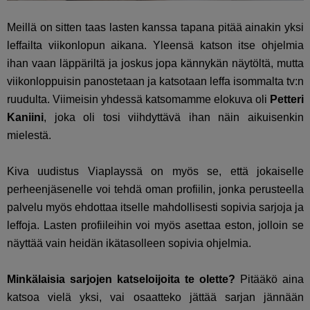
Meillä on sitten taas lasten kanssa tapana pitää ainakin yksi
leffailta viikonlopun aikana. Yleensä katson itse ohjelmia
ihan vaan läppäriltä ja joskus jopa kännykän näytöltä, mutta
viikonloppuisin panostetaan ja katsotaan leffa isommalta tv:n
ruudulta. Viimeisin yhdessä katsomamme elokuva oli
Petteri
Kaniini
, joka oli tosi viihdyttävä ihan näin aikuisenkin
mielestä.
Kiva uudistus Viaplayssä on myös se, että jokaiselle
perheenjäsenelle voi tehdä oman profiilin, jonka perusteella
palvelu myös ehdottaa itselle mahdollisesti sopivia sarjoja ja
leffoja. Lasten profiileihin voi myös asettaa eston, jolloin se
näyttää vain heidän ikätasolleen sopivia ohjelmia.
Minkälaisia sarjojen katseloijoita te olette?
Pitääkö aina
katsoa vielä yksi, vai osaatteko jättää sarjan jännään