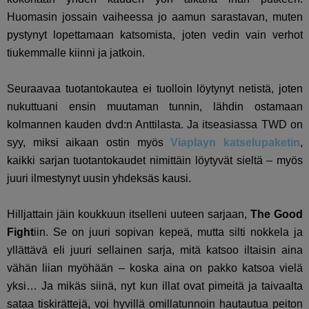
Huomasin jossain vaiheessa jo aamun sarastavan, muten
pystynyt lopettamaan katsomista, joten vedin vain verhot
tiukemmalle kiinni ja jatkoin.
Seuraavaa tuotantokautea ei tuolloin löytynyt netistä, joten
nukuttuani ensin muutaman tunnin, lähdin ostamaan
kolmannen kauden dvd:n Anttilasta. Ja itseasiassa TWD on
syy, miksi aikaan ostin myös
Viaplayn katselupaketin
,
kaikki sarjan tuotantokaudet nimittäin löytyvät sieltä – myös
juuri ilmestynyt uusin yhdeksäs kausi.
Hilljattain jäin koukkuun itselleni uuteen sarjaan,
The Good
Fight
iin. Se on juuri sopivan kepeä, mutta silti nokkela ja
yllättävä eli juuri sellainen sarja, mitä katsoo iltaisin aina
vähän liian myöhään – koska aina on pakko katsoa vielä
yksi… Ja mikäs siinä, nyt kun illat ovat pimeitä ja taivaalta
sataa tiskirättejä, voi hyvillä omillatunnoin hautautua peiton