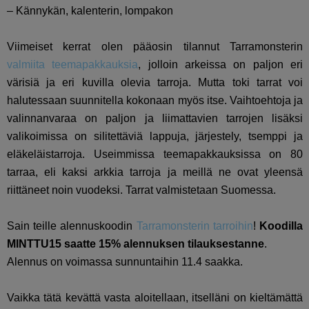
– Kännykän, kalenterin, lompakon
Viimeiset kerrat olen pääosin tilannut Tarramonsterin
valmiita teemapakkauksia
, jolloin arkeissa on paljon eri
värisiä ja eri kuvilla olevia tarroja. Mutta toki tarrat voi
halutessaan suunnitella kokonaan myös itse. Vaihtoehtoja ja
valinnanvaraa on paljon ja liimattavien tarrojen lisäksi
valikoimissa on silitettäviä lappuja, järjestely, tsemppi ja
eläkeläistarroja. Useimmissa teemapakkauksissa on 80
tarraa, eli kaksi arkkia tarroja ja meillä ne ovat yleensä
riittäneet noin vuodeksi. Tarrat valmistetaan Suomessa.
Sain teille alennuskoodin
Tarramonsterin tarroihin
!
Koodilla
MINTTU15 saatte 15% alennuksen tilauksestanne
.
Alennus on voimassa sunnuntaihin 11.4 saakka.
Vaikka tätä kevättä vasta aloitellaan, itselläni on kieltämättä