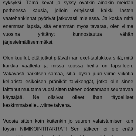
syksyksi. Tämä kevät ja syksy ovatkin ainakin meidän
perheessä kausia, jolloin erityisesti kaikki lasten
vaatehankinnat pyörivät jatkuvasti mielessä. Ja koska mitä
enemmän lapsia, sitä enemmän myös tavaraa, olen viime
vuosina yrittänyt kunnostautua vähän
järjestelmällisemmäksi.
Olen kuullut, että jotkut pitävät ihan exel-taulukkoa siitä, mitä
kaikkia vaatteita ja missä koossa heillä on lapsilleen.
Vakavasti harkitsen samaa, sillä löysin juuri viime viikolla
kellarista esikoisen pränikät talvikengät, jotka olin sinne
laittanut muutama vuosi sitten talteen odottamaan seuraavaa
käyttäjää. Ne olisivat olleet ihan täydelliset
keskimmäiselle…viime talvena.
Vuosia sitten koin kuitenkin jo suuren valaistumisen kun
löysin NIMIKOINTITARRAT! Sen jälkeen ei ole enää