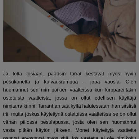
Ja totta tosiaan, pääosin tarrat kestävät myös hyvin
pesukonetta ja kuivausrumpua – jopa vuosia. Olen
huomannut sen niin poikien vaatteissa kun kirppareiltakin
ostetuista vaatteista, jossa on ollut edellisen käyttäjä
nimitarra kiinni. Tarranhan saa kyllä halutessaan ihan siististi
irti, mutta joskus käytettynä ostetuissa vaatteissa se on ollut
vähän piilossa pesulapussa, josta olen sen huomannut
vasta pitkän käytön jälkeen. Monet käytettyjä vaatteita
ostavat arvostavat myös sitä, jos vaatetta ei ole nimikoitu