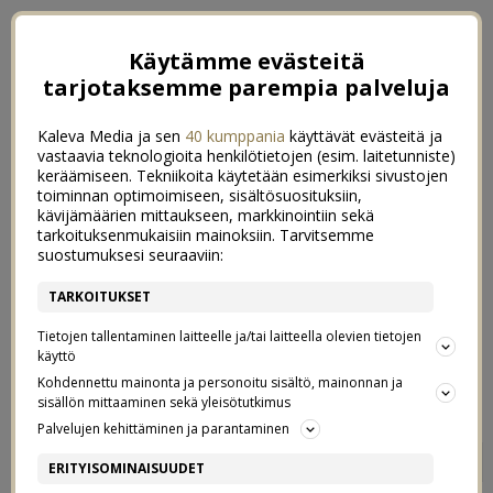
Käytämme evästeitä
tarjotaksemme parempia palveluja
Kaleva Media ja sen
40 kumppania
käyttävät evästeitä ja
vastaavia teknologioita henkilötietojen (esim. laitetunniste)
keräämiseen. Tekniikoita käytetään esimerkiksi sivustojen
toiminnan optimoimiseen, sisältösuosituksiin,
kävijämäärien mittaukseen, markkinointiin sekä
tarkoituksenmukaisiin mainoksiin. Tarvitsemme
suostumuksesi seuraaviin:
TARKOITUKSET
Tietojen tallentaminen laitteelle ja/tai laitteella olevien tietojen
käyttö
Kohdennettu mainonta ja personoitu sisältö, mainonnan ja
sisällön mittaaminen sekä yleisötutkimus
Palvelujen kehittäminen ja parantaminen
KEVÄTJÄRJESTELYÄ JA
0
ERITYISOMINAISUUDET
VAATTEIDEN NIMIKOINTIA