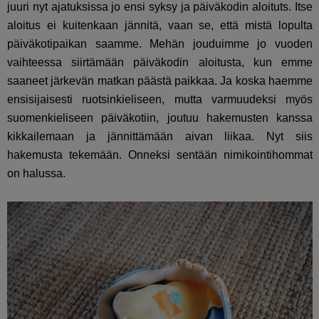
juuri nyt ajatuksissa jo ensi syksy ja päiväkodin aloituts. Itse
aloitus ei kuitenkaan jännitä, vaan se, että mistä lopulta
päiväkotipaikan saamme. Mehän jouduimme jo vuoden
vaihteessa siirtämään päiväkodin aloitusta, kun emme
saaneet järkevän matkan päästä paikkaa. Ja koska haemme
ensisijaisesti ruotsinkieliseen, mutta varmuudeksi myös
suomenkieliseen päiväkotiin, joutuu hakemusten kanssa
kikkailemaan ja jännittämään aivan liikaa. Nyt siis
hakemusta tekemään. Onneksi sentään nimikointihommat
on halussa.