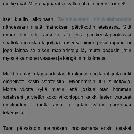
nukke ovat. Miten näppärät voivatkin olla jo pienet sormet!
Itse kuulin aikoinaan
Tarramonsterin nimikointitarroista
nähdessäni niistä mainoksen päiväkodin eteisessä. Sitä
ennen olin ollut aina se äiti, joka poikkeustapauksissa
saattokin muistaa kirjoittaa lapsensa nimen pesulappuun tai
jopa laittaa sellaisen maalarinteipillä, mutta pääosin jätin
myös aika monet vaatteet ja kengät nimikoimatta.
Muistin omasta lapsuudestani kankaiset nimilaput, joita äidit
ompelivat käsin vaatteisiin. Myöhemmin tuli silitettäviä.
Monta vuotta kyllä mietin, että joskus otan homman
asiakseni ja vietän koko viikonlopun kaikki lasten vaatteet
nimikoiden – mutta aina tuli jotain vähän parempaa
tekemistä.
Tuon päiväkodin mainoksen innoittamana ensin tottakai