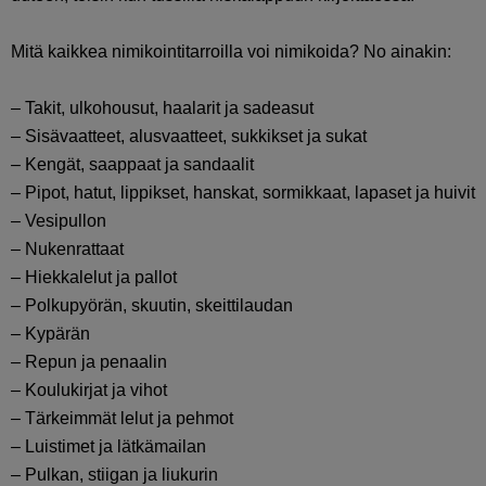
Mitä kaikkea nimikointitarroilla voi nimikoida? No ainakin:
– Takit, ulkohousut, haalarit ja sadeasut
– Sisävaatteet, alusvaatteet, sukkikset ja sukat
– Kengät, saappaat ja sandaalit
– Pipot, hatut, lippikset, hanskat, sormikkaat, lapaset ja huivit
– Vesipullon
– Nukenrattaat
– Hiekkalelut ja pallot
– Polkupyörän, skuutin, skeittilaudan
– Kypärän
– Repun ja penaalin
– Koulukirjat ja vihot
– Tärkeimmät lelut ja pehmot
– Luistimet ja lätkämailan
– Pulkan, stiigan ja liukurin