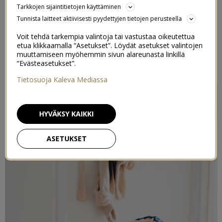
Tarkkojen sijaintitietojen käyttäminen
5/04/2021
Tunnista laitteet aktiivisesti pyydettyjen tietojen perusteella
Voit tehdä tarkempia valintoja tai vastustaa oikeutettua
Postaus on toteutettu kaupallisessa yhteistyössä
etua klikkaamalla “Asetukset”. Löydät asetukset valintojen
Tarramonsterin
kanssa.
muuttamiseen myöhemmin sivun alareunasta linkillä
“Evästeasetukset”.
Sisältää alennuskoodin!
Tietosuoja Kaleva Mediassa
HYVÄKSY KAIKKI
ASETUKSET