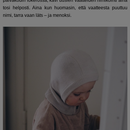
päiväkodin lokerossa, kävi uusien vaatteiden nimikointi aina
tosi helposti. Aina kun huomasin, että vaatteesta puuttuu
nimi, tarra vaan läts – ja menoksi.