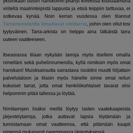
yksiinkään uusiin hanskoihin pitänyt kiireessä kouluaamuna
viritellä maalrinteipistä lappusta ja etsiä teippiin tarttuvaa, ei
sotkevaa kynää. Noin kerran vuodessa olen tilannut
Tarramonsterilta liimattavat nimitarrat
, joihin olen ollut tosi
tyytyväinen. Tarra-arkista on helppo aina lätkäistä tarra
uuteen vaatteeseen.
Itseasiassa tilaan nykyään tarroja myös itselleni omalla
nimelläni sekä puhelinnumerolla, kyllä nimikoin myös omat
hanskani! Muistisairautta sairastava isoäitini muutti hiljattain
palvelutaloon ja tilasin myös hänelle sinne omat reilun
kokoiset tarrat, jotta omat henkilökohtaiset tavarat olisi
helpommin pitää tallessa ja löytää.
Nimitarrojen lisäksi meiltä löytyy lasten vaatekaapeista
järjestelytarroja, jotka auttavat lapsia löytämään ja
tunnistamaan omat vaatteensa, että pitämään kaapit
nimensä mukaisesti paremmassa järjestyksessä.