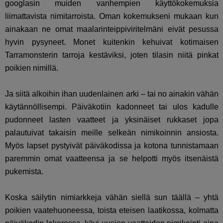
googlasin muiden vanhempien käyttökokemuksia
liimattavista nimitarroista. Oman kokemukseni mukaan kun
ainakaan ne omat maalarinteippiviritelmäni eivät pesussa
hyvin pysyneet. Monet kuitenkin kehuivat kotimaisen
Tarramonsterin tarroja kestäviksi, joten tilasin niitä pinkat
poikien nimillä.
Ja siitä alkoihin ihan uudenlainen arki – tai no ainakin vähän
käytännöllisempi. Päiväkotiin kadonneet tai ulos kadulle
pudonneet lasten vaatteet ja yksinäiset rukkaset jopa
palautuivat takaisin meille selkeän nimikoinnin ansiosta.
Myös lapset pystyivät päiväkodissa ja kotona tunnistamaan
paremmin omat vaatteensa ja se helpotti myös itsenäistä
pukemista.
Koska säilytin nimiarkkeja vähän siellä sun täällä – yhtä
poikien vaatehuoneessa, toista eteisen laatikossa, kolmatta