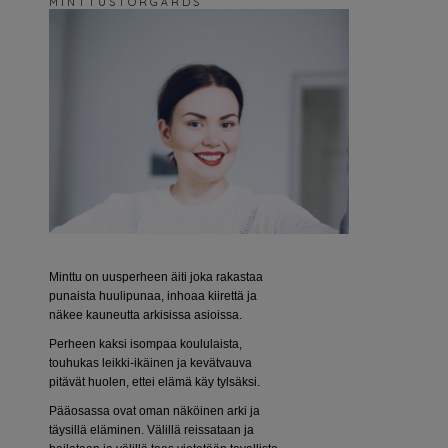
M I N T T U S T O R G Å R D S
Minttu on uusperheen äiti joka rakastaa
punaista huulipunaa, inhoaa kiirettä ja
näkee kauneutta arkisissa asioissa.
Perheen kaksi isompaa koululaista,
touhukas leikki-ikäinen ja kevätvauva
pitävät huolen, ettei elämä käy tylsäksi.
Pääosassa ovat oman näköinen arki ja
täysillä eläminen. Välillä reissataan ja