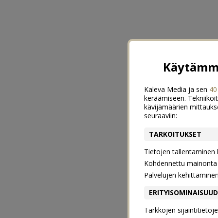
Käytämme
Kaleva Media ja sen
40
keräämiseen. Tekniikoit
kävijämäärien mittauks
seuraaviin:
TARKOITUKSET
Tietojen tallentaminen la
Kohdennettu mainonta j
Palvelujen kehittämine
ERITYISOMINAISUU
Tarkkojen sijaintitieto