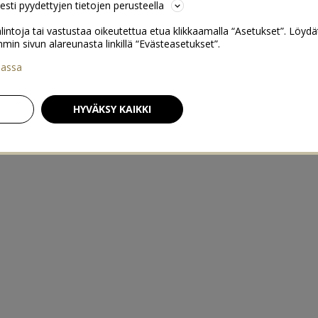
sesti pyydettyjen tietojen perusteella
lintoja tai vastustaa oikeutettua etua klikkaamalla “Asetukset”. Löydä
 sivun alareunasta linkillä “Evästeasetukset”.
iassa
HYVÄKSY KAIKKI