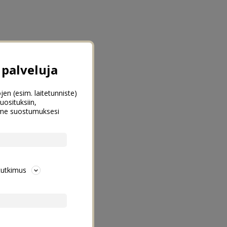
palveluja
jen (esim. laitetunniste)
uosituksiin,
emme suostumuksesi
tutkimus