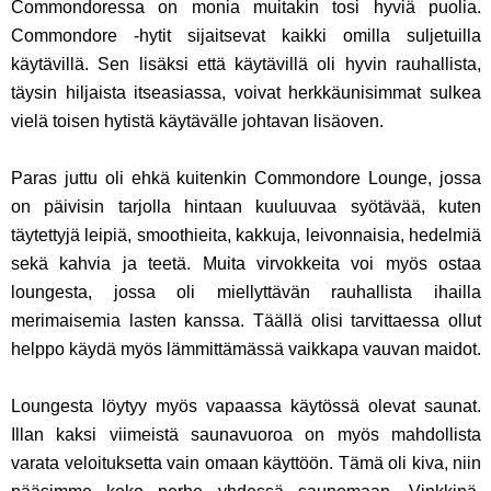
Commondoressa on monia muitakin tosi hyviä puolia.
Commondore -hytit sijaitsevat kaikki omilla suljetuilla
käytävillä. Sen lisäksi että käytävillä oli hyvin rauhallista,
täysin hiljaista itseasiassa, voivat herkkäunisimmat sulkea
vielä toisen hytistä käytävälle johtavan lisäoven.
Paras juttu oli ehkä kuitenkin Commondore Lounge, jossa
on päivisin tarjolla hintaan kuuluuvaa syötävää, kuten
täytettyjä leipiä, smoothieita, kakkuja, leivonnaisia, hedelmiä
sekä kahvia ja teetä. Muita virvokkeita voi myös ostaa
loungesta, jossa oli miellyttävän rauhallista ihailla
merimaisemia lasten kanssa. Täällä olisi tarvittaessa ollut
helppo käydä myös lämmittämässä vaikkapa vauvan maidot.
Loungesta löytyy myös vapaassa käytössä olevat saunat.
Illan kaksi viimeistä saunavuoroa on myös mahdollista
varata veloituksetta vain omaan käyttöön. Tämä oli kiva, niin