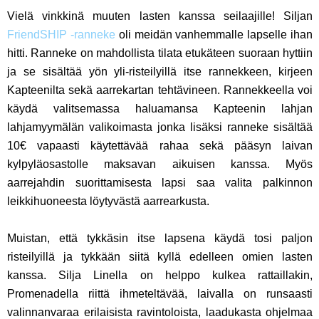
Vielä vinkkinä muuten lasten kanssa seilaajille! Siljan
FriendSHIP -ranneke
oli meidän vanhemmalle lapselle ihan
hitti. Ranneke on mahdollista tilata etukäteen suoraan hyttiin
ja se sisältää yön yli-risteilyillä itse rannekkeen, kirjeen
Kapteenilta sekä aarrekartan tehtävineen. Rannekkeella voi
käydä valitsemassa haluamansa Kapteenin lahjan
lahjamyymälän valikoimasta jonka lisäksi ranneke sisältää
10€ vapaasti käytettävää rahaa sekä pääsyn laivan
kylpyläosastolle maksavan aikuisen kanssa. Myös
aarrejahdin suorittamisesta lapsi saa valita palkinnon
leikkihuoneesta löytyvästä aarrearkusta.
Muistan, että tykkäsin itse lapsena käydä tosi paljon
risteilyillä ja tykkään siitä kyllä edelleen omien lasten
kanssa. Silja Linella on helppo kulkea rattaillakin,
Promenadella riittä ihmeteltävää, laivalla on runsaasti
valinnanvaraa erilaisista ravintoloista, laadukasta ohjelmaa