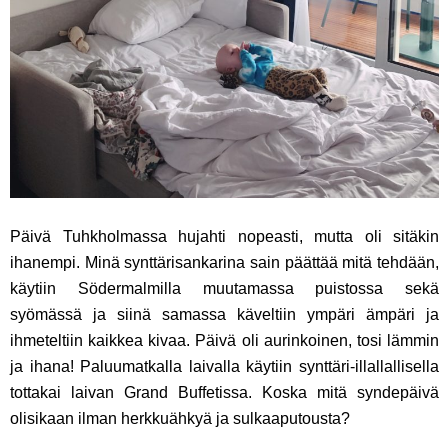
Päivä Tuhkholmassa hujahti nopeasti, mutta oli sitäkin
ihanempi. Minä synttärisankarina sain päättää mitä tehdään,
käytiin Södermalmilla muutamassa puistossa sekä
syömässä ja siinä samassa käveltiin ympäri ämpäri ja
ihmeteltiin kaikkea kivaa. Päivä oli aurinkoinen, tosi lämmin
ja ihana! Paluumatkalla laivalla käytiin synttäri-illallallisella
tottakai laivan Grand Buffetissa. Koska mitä syndepäivä
olisikaan ilman herkkuähkyä ja sulkaaputousta?