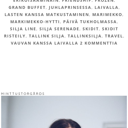
ERIKOISAAMINAIN
,
FRIENDSHIP
,
FROZEN
,
GRAND BUFFET
,
JUHLAPRINSESSA
,
LAIVALLA
,
LASTEN KANSSA MATKUSTAMINEN
,
MARIMEKKO
,
MARKIMEKKO-HYTTI
,
PÄIVÄ TUKHOLMASSA
,
SILJA LINE
,
SILJA SERENADE
,
SKIDIT
,
SKIDIT
RISTEILY
,
TALLINK SILJA
,
TALLINKSILJA
,
TRAVEL
,
VAUVAN KANSSA LAIVALLA
2 KOMMENTTIA
M I N T T U S T O R G Å R D S