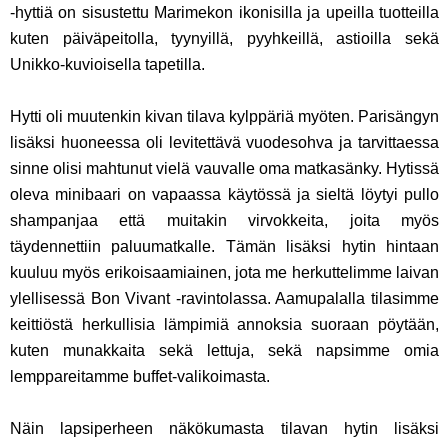
-hyttiä on sisustettu Marimekon ikonisilla ja upeilla tuotteilla
kuten päiväpeitolla, tyynyillä, pyyhkeillä, astioilla sekä
Unikko-kuvioisella tapetilla.
Hytti oli muutenkin kivan tilava kylppäriä myöten. Parisängyn
lisäksi huoneessa oli levitettävä vuodesohva ja tarvittaessa
sinne olisi mahtunut vielä vauvalle oma matkasänky. Hytissä
oleva minibaari on vapaassa käytössä ja sieltä löytyi pullo
shampanjaa että muitakin virvokkeita, joita myös
täydennettiin paluumatkalle. Tämän lisäksi hytin hintaan
kuuluu myös erikoisaamiainen, jota me herkuttelimme laivan
ylellisessä Bon Vivant -ravintolassa. Aamupalalla tilasimme
keittiöstä herkullisia lämpimiä annoksia suoraan pöytään,
kuten munakkaita sekä lettuja, sekä napsimme omia
lemppareitamme buffet-valikoimasta.
Näin lapsiperheen näkökumasta tilavan hytin lisäksi