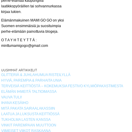
perhe-elämää kaupungilla
laatikkopyöräillen tai sohvannurkassa
kirjaa lukien.
Elämänmakuinen MAMI GO GO on yksi
Suomen ensimmäisiä ja suosituimpia
perhe-elämään painottuvia blogeja.
O T A Y H T E Y T T Ä :
minttumamigogo@gmail.com
UUSIMMAT ARTIKKELIT
GLITTERIÄ & JUHLAHUMUA RISTEILYLLÄ
HYVIÄ, PAREMPIA & PARHAITA UNIA
TERVEISIÄ KEITTIÖSTÄ – KOKEMUKSIA FESTIVO KYLMIÖPAKASTIMESTA
ELÄMÄN IHMEITÄ TALTIOIMASSA
VAUVA TULI!
IHANA KESÄIHO
MITÄ PAKATA SAIRAALAKASSIIN
LAATUA JA LUKSUSTA KEITTIÖSSÄ
TUKHOLMA LASTEN KANSSA
VINKIT PAREMPAAN MUUTTOON
VIIMEISET VIIKOT RASKAANA