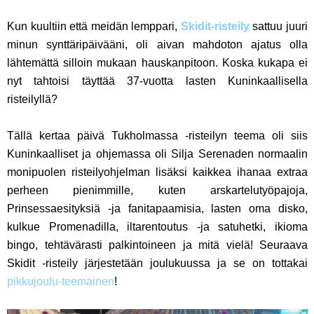
Kun kuultiin että meidän lemppari,
Skidit-risteily
sattuu juuri
minun synttäripäivääni, oli aivan mahdoton ajatus olla
lähtemättä silloin mukaan hauskanpitoon. Koska kukapa ei
nyt tahtoisi täyttää 37-vuotta lasten Kuninkaallisella
risteilyllä?
Tällä kertaa päivä Tukholmassa -risteilyn teema oli siis
Kuninkaalliset ja ohjemassa oli Silja Serenaden normaalin
monipuolen risteilyohjelman lisäksi kaikkea ihanaa extraa
perheen pienimmille, kuten arskartelutyöpajoja,
Prinsessaesityksiä -ja fanitapaamisia, lasten oma disko,
kulkue Promenadilla, iltarentoutus -ja satuhetki, ikioma
bingo, tehtävärasti palkintoineen ja mitä vielä! Seuraava
Skidit -risteily järjestetään joulukuussa ja se on tottakai
pikkujoulu-teemainen
!