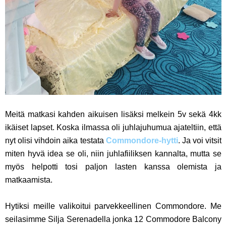
Meitä matkasi kahden aikuisen lisäksi melkein 5v sekä 4kk
ikäiset lapset. Koska ilmassa oli juhlajuhumua ajateltiin, että
nyt olisi vihdoin aika testata
Commondore-hytti
. Ja voi vitsit
miten hyvä idea se oli, niin juhlafiiliksen kannalta, mutta se
myös helpotti tosi paljon lasten kanssa olemista ja
matkaamista.
Hytiksi meille valikoitui parvekkeellinen Commondore. Me
seilasimme Silja Serenadella jonka 12 Commodore Balcony