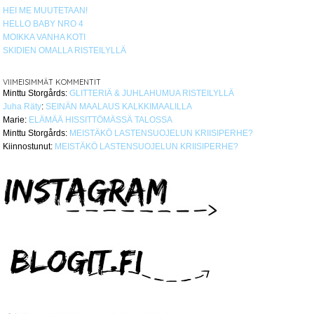
HEI ME MUUTETAAN!
HELLO BABY NRO 4
MOIKKA VANHA KOTI
SKIDIEN OMALLA RISTEILYLLÄ
VIIMEISIMMÄT KOMMENTIT
Minttu Storgårds
:
GLITTERIÄ & JUHLAHUMUA RISTEILYLLÄ
Juha Räty
:
SEINÄN MAALAUS KALKKIMAALILLA
Marie
:
ELÄMÄÄ HISSITTÖMÄSSÄ TALOSSA
Minttu Storgårds
:
MEISTÄKÖ LASTENSUOJELUN KRIISIPERHE?
Kiinnostunut
:
MEISTÄKÖ LASTENSUOJELUN KRIISIPERHE?