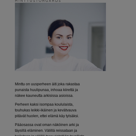
M I N T T U S T O R G Å R D S
Minttu on uusperheen äiti joka rakastaa
punaista huulipunaa, inhoaa kiirettä ja
näkee kauneutta arkisissa asioissa.
Perheen kaksi isompaa koululaista,
touhukas leikki-ikäinen ja kevätvauva
pitävät huolen, ettei elämä käy tylsäksi.
Pääosassa ovat oman näköinen arki ja
täysillä eläminen. Välillä reissataan ja