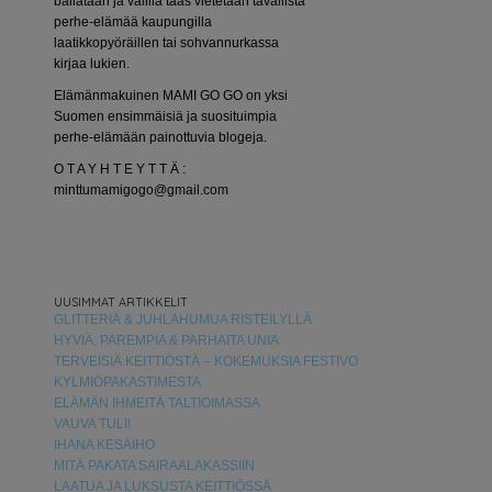
bailataan ja välillä taas vietetään tavallista
perhe-elämää kaupungilla
laatikkopyöräillen tai sohvannurkassa
kirjaa lukien.
Elämänmakuinen MAMI GO GO on yksi
Suomen ensimmäisiä ja suosituimpia
perhe-elämään painottuvia blogeja.
O T A Y H T E Y T T Ä :
minttumamigogo@gmail.com
UUSIMMAT ARTIKKELIT
GLITTERIÄ & JUHLAHUMUA RISTEILYLLÄ
HYVIÄ, PAREMPIA & PARHAITA UNIA
TERVEISIÄ KEITTIÖSTÄ – KOKEMUKSIA FESTIVO
KYLMIÖPAKASTIMESTA
ELÄMÄN IHMEITÄ TALTIOIMASSA
VAUVA TULI!
IHANA KESÄIHO
MITÄ PAKATA SAIRAALAKASSIIN
LAATUA JA LUKSUSTA KEITTIÖSSÄ