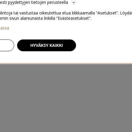
sesti pyydettyjen tietojen perusteella
lintoja tai vastustaa oikeutettua etua klikkaamalla “Asetukset”. Löydä
 sivun alareunasta linkillä “Evästeasetukset”.
iassa
HYVÄKSY KAIKKI