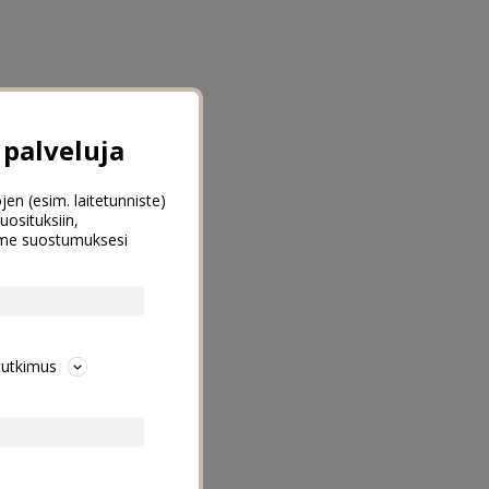
palveluja
jen (esim. laitetunniste)
uosituksiin,
emme suostumuksesi
tutkimus