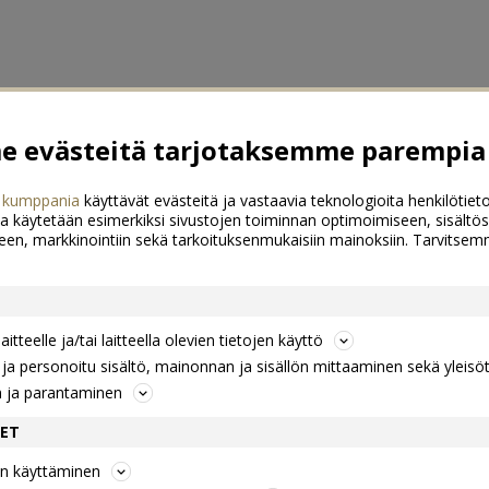
 evästeitä tarjotaksemme parempia 
 kumppania
käyttävät evästeitä ja vastaavia teknologioita henkilötieto
a käytetään esimerkiksi sivustojen toiminnan optimoimiseen, sisältös
een, markkinointiin sekä tarkoituksenmukaisiin mainoksiin. Tarvits
itteelle ja/tai laitteella olevien tietojen käyttö
a personoitu sisältö, mainonnan ja sisällön mittaaminen sekä yleisö
n ja parantaminen
DET
jen käyttäminen