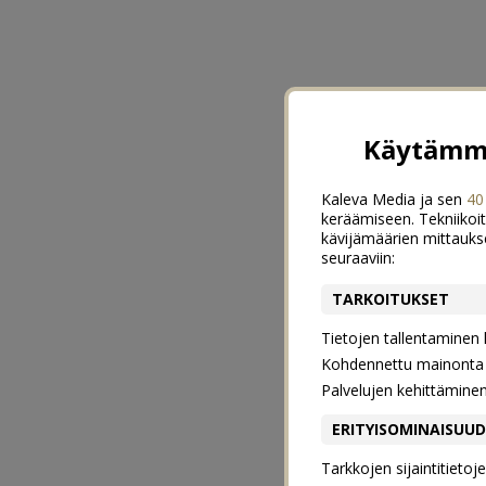
Käytämme
Kaleva Media ja sen
40
keräämiseen. Tekniikoit
kävijämäärien mittauks
seuraaviin:
TARKOITUKSET
Tietojen tallentaminen la
Kohdennettu mainonta j
Palvelujen kehittämine
ERITYISOMINAISUU
Tarkkojen sijaintitieto