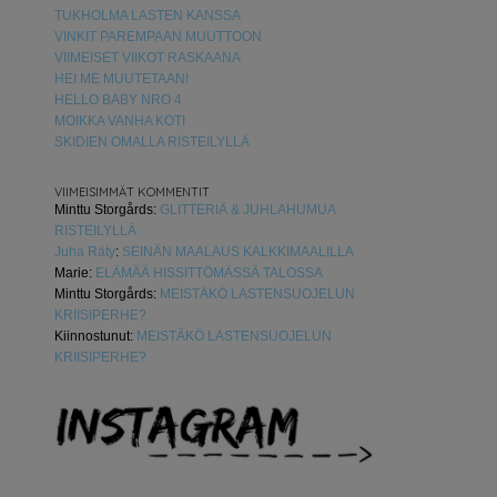
TUKHOLMA LASTEN KANSSA
VINKIT PAREMPAAN MUUTTOON
VIIMEISET VIIKOT RASKAANA
HEI ME MUUTETAAN!
HELLO BABY NRO 4
MOIKKA VANHA KOTI
SKIDIEN OMALLA RISTEILYLLÄ
VIIMEISIMMÄT KOMMENTIT
Minttu Storgårds
:
GLITTERIÄ & JUHLAHUMUA
RISTEILYLLÄ
Juha Räty
:
SEINÄN MAALAUS KALKKIMAALILLA
Marie
:
ELÄMÄÄ HISSITTÖMÄSSÄ TALOSSA
Minttu Storgårds
:
MEISTÄKÖ LASTENSUOJELUN
KRIISIPERHE?
Kiinnostunut
:
MEISTÄKÖ LASTENSUOJELUN
KRIISIPERHE?