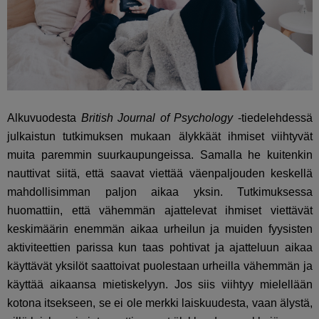
Alkuvuodesta
British Journal of Psychology
-tiedelehdessä
julkaistun tutkimuksen mukaan älykkäät ihmiset viihtyvät
muita paremmin suurkaupungeissa. Samalla he kuitenkin
nauttivat siitä, että saavat viettää väenpaljouden keskellä
mahdollisimman paljon aikaa yksin.
Tutkimuksessa
huomattiin, että vähemmän ajattelevat ihmiset viettävät
keskimäärin enemmän aikaa urheilun ja muiden fyysisten
aktiviteettien parissa kun taas pohtivat ja ajatteluun aikaa
käyttävät yksilöt saattoivat puolestaan urheilla vähemmän ja
käyttää aikaansa mietiskelyyn.
Jos siis viihtyy mielellään
kotona itsekseen, se ei ole merkki laiskuudesta, vaan älystä,