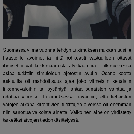
Suomessa viime vuonna tehdyn tutkimuksen mukaan uusille
haasteille avoimet ja niitä rohkeasti vastuulleen ottavat
ihmiset olivat keskimääräistä älykkäämpiä. Tutkimuksessa
asiaa tutkittiin simuloidun ajotestin avulla. Osana koetta
tutkituilla oli mahdollisuus ajaa joko viimeisiin keltaisiin
liikennevaloihin tai pysähtyä, antaa punaisten vaihtua ja
odottaa vihreitä. Tutkimuksessa havaittiin, että keltaisten
valojen aikana kiirehtivien tutkittujen aivoissa oli enemmän
niin sanottua valkoista ainetta. Valkoinen aine on yhdistetty
tärkeäksi aivojen tiedonkäsittelyssä.