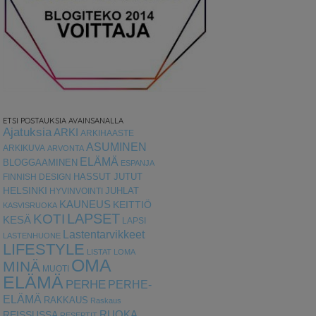
ETSI POSTAUKSIA AVAINSANALLA
Ajatuksia
ARKI
ARKIHAASTE
ASUMINEN
ARKIKUVA
ARVONTA
ELÄMÄ
BLOGGAAMINEN
ESPANJA
HASSUT JUTUT
FINNISH DESIGN
HELSINKI
HYVINVOINTI
JUHLAT
KAUNEUS
KEITTIÖ
KASVISRUOKA
LAPSET
KOTI
KESÄ
LAPSI
Lastentarvikkeet
LASTENHUONE
LIFESTYLE
LISTAT
LOMA
OMA
MINÄ
MUOTI
ELÄMÄ
PERHE
PERHE-
ELÄMÄ
RAKKAUS
Raskaus
RUOKA
REISSUSSA
RESEPTIT