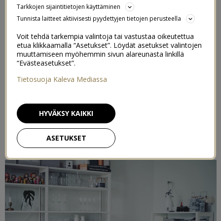
Tarkkojen sijaintitietojen käyttäminen
23/02/2017
Tunnista laitteet aktiivisesti pyydettyjen tietojen perusteella
Voit tehdä tarkempia valintoja tai vastustaa oikeutettua
Sen lisäksi että näytän ihan hiton hyvältä (katso
edellinen
etua klikkaamalla “Asetukset”. Löydät asetukset valintojen
postaus
), niin olen myös todella viisas. Oikeastaan aiemmin
muuttamiseen myöhemmin sivun alareunasta linkillä
“Evästeasetukset”.
olen vain kuvitellut olevani laiska, rääväsuinen ja sotkuinen
erakko – mutta kappas, olenkin vain tosi fiksu! Sain nimittäin
Tietosuoja Kaleva Mediassa
käsiini kasan tutkimuksia, jotka kiistatta todistavat nerouteni.
Tunnistatteko te muut myös itsenne näistä?
HYVÄKSY KAIKKI
1 SOTKUINEN TYÖPÖYTÄ JA TAVAROIDEN
ASETUKSET
KADOTTAMINEN