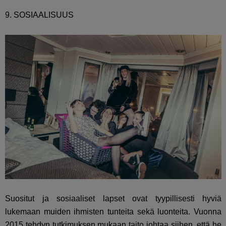
9. SOSIAALISUUS
Suositut ja sosiaaliset lapset ovat tyypillisesti hyviä
lukemaan muiden ihmisten tunteita sekä luonteita. Vuonna
2015 tehdyn tutkimuksen mukaan taito johtaa siihen, että he