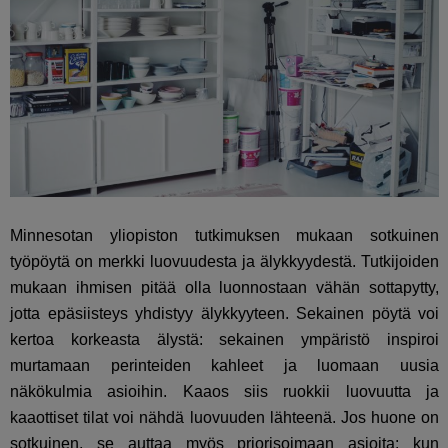
Minnesotan yliopiston tutkimuksen
mukaan sotkuinen
työpöytä on merkki luovuudesta ja älykkyydestä. Tutkijoiden
mukaan ihmisen pitää olla luonnostaan vähän sottapytty,
jotta epäsiisteys yhdistyy älykkyyteen. Sekainen pöytä voi
kertoa korkeasta älystä: sekainen ympäristö inspiroi
murtamaan perinteiden kahleet ja luomaan uusia
näkökulmia asioihin. Kaaos siis ruokkii luovuutta ja
kaaottiset tilat voi nähdä luovuuden lähteenä. Jos huone on
sotkuinen, se auttaa myös priorisoimaan asioita: kun