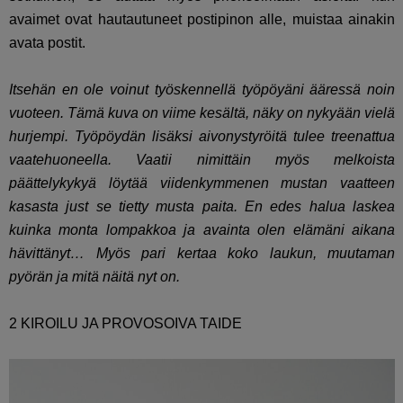
avaimet ovat hautautuneet postipinon alle, muistaa ainakin
avata postit.
Itsehän en ole voinut työskennellä työpöyäni ääressä noin
vuoteen. Tämä kuva on viime kesältä, näky on nykyään vielä
hurjempi. Työpöydän lisäksi aivonystyröitä tulee treenattua
vaatehuoneella. Vaatii nimittäin myös melkoista
päättelykykyä löytää viidenkymmenen mustan vaatteen
kasasta just se tietty musta paita. En edes halua laskea
kuinka monta lompakkoa ja avainta olen elämäni aikana
hävittänyt… Myös pari kertaa koko laukun, muutaman
pyörän ja mitä näitä nyt on.
2 KIROILU JA PROVOSOIVA TAIDE