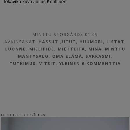
Tokavika kuva Julius Konttinen
MINTTU STORGÅRDS 01:09
AVAINSANAT:
HASSUT JUTUT
,
HUUMORI
,
LISTAT
,
LUONNE
,
MIELIPIDE
,
MIETTEITÄ
,
MINÄ
,
MINTTU
MÄNTYSALO
,
OMA ELÄMÄ
,
SARKASMI
,
TUTKIMUS
,
VITSIT
,
YLEINEN
6 KOMMENTTIA
M I N T T U S T O R G Å R D S