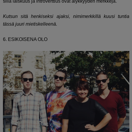
sillä laiskuus ja introverttius ovat älykkyyden merkkejä.
Kutsun sitä henkiseksi ajaksi, nimimerkkillä kuusi tuntia
tässä juuri mietiskelleenä.
6. ESIKOISENA OLO