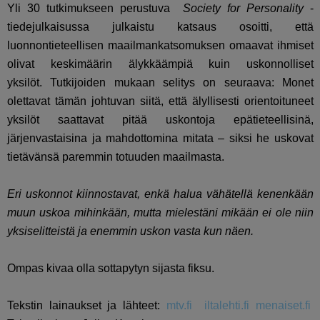
Yli 30 tutkimukseen perustuva
Society for Personality
-
tiedejulkaisussa julkaistu katsaus osoitti, että
luonnontieteellisen maailmankatsomuksen omaavat ihmiset
olivat keskimäärin älykkäämpiä kuin uskonnolliset
yksilöt. Tutkijoiden mukaan selitys on seuraava: Monet
olettavat tämän johtuvan siitä, että älyllisesti orientoituneet
yksilöt saattavat pitää uskontoja epätieteellisinä,
järjenvastaisina ja mahdottomina mitata – siksi he uskovat
tietävänsä paremmin totuuden maailmasta.
Eri uskonnot kiinnostavat, enkä halua vähätellä kenenkään
muun uskoa mihinkään, mutta mielestäni mikään ei ole niin
yksiselitteistä ja enemmin uskon vasta kun näen.
Ompas kivaa olla sottapytyn sijasta fiksu.
Tekstin lainaukset ja lähteet:
mtv.fi
iltalehti.fi
menaiset.fi