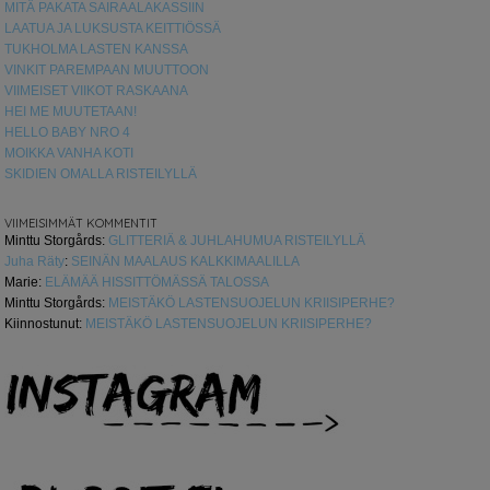
MITÄ PAKATA SAIRAALAKASSIIN
LAATUA JA LUKSUSTA KEITTIÖSSÄ
TUKHOLMA LASTEN KANSSA
VINKIT PAREMPAAN MUUTTOON
VIIMEISET VIIKOT RASKAANA
HEI ME MUUTETAAN!
HELLO BABY NRO 4
MOIKKA VANHA KOTI
SKIDIEN OMALLA RISTEILYLLÄ
VIIMEISIMMÄT KOMMENTIT
Minttu Storgårds
:
GLITTERIÄ & JUHLAHUMUA RISTEILYLLÄ
Juha Räty
:
SEINÄN MAALAUS KALKKIMAALILLA
Marie
:
ELÄMÄÄ HISSITTÖMÄSSÄ TALOSSA
Minttu Storgårds
:
MEISTÄKÖ LASTENSUOJELUN KRIISIPERHE?
Kiinnostunut
:
MEISTÄKÖ LASTENSUOJELUN KRIISIPERHE?