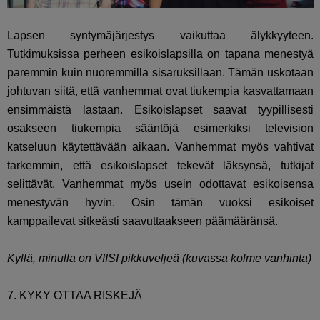
Lapsen syntymäjärjestys vaikuttaa älykkyyteen.
Tutkimuksissa perheen esikoislapsilla on tapana menestyä
paremmin kuin nuoremmilla sisaruksillaan. Tämän uskotaan
johtuvan siitä, että vanhemmat ovat tiukempia kasvattamaan
ensimmäistä lastaan. Esikoislapset saavat tyypillisesti
osakseen tiukempia sääntöjä esimerkiksi television
katseluun käytettävään aikaan. Vanhemmat myös vahtivat
tarkemmin, että esikoislapset tekevät läksynsä, tutkijat
selittävät. Vanhemmat myös usein odottavat esikoisensa
menestyvän hyvin. Osin tämän vuoksi esikoiset
kamppailevat sitkeästi saavuttaakseen päämääränsä.
Kyllä, minulla on VIISI pikkuveljeä (kuvassa kolme vanhinta)
7. KYKY OTTAA RISKEJÄ