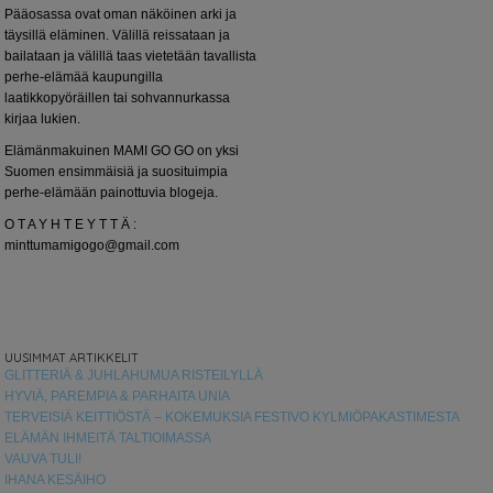
Pääosassa ovat oman näköinen arki ja
täysillä eläminen. Välillä reissataan ja
bailataan ja välillä taas vietetään tavallista
perhe-elämää kaupungilla
laatikkopyöräillen tai sohvannurkassa
kirjaa lukien.
Elämänmakuinen MAMI GO GO on yksi
Suomen ensimmäisiä ja suosituimpia
perhe-elämään painottuvia blogeja.
O T A Y H T E Y T T Ä :
minttumamigogo@gmail.com
UUSIMMAT ARTIKKELIT
GLITTERIÄ & JUHLAHUMUA RISTEILYLLÄ
HYVIÄ, PAREMPIA & PARHAITA UNIA
TERVEISIÄ KEITTIÖSTÄ – KOKEMUKSIA FESTIVO KYLMIÖPAKASTIMESTA
ELÄMÄN IHMEITÄ TALTIOIMASSA
VAUVA TULI!
IHANA KESÄIHO