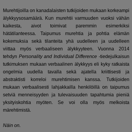
Murehtijoilla on
kanadalaisten tutkijoiden
mukaan korkeampi
älykkyysosamäärä. Kun murehtii varmuuden vuoksi vähän
kaikesta, aivot toimivat paremmin esimerkiksi
hätätilanteessa.
Taipumus murehtia ja pohtia elämän
kokemuksia sekä tilanteita yhä uudelleen ja uudelleen
viittaa myös verbaaliseen älykkyyteen. Vuonna 2014
tehdyn
Personality and Individual Difference
-tiedejulkaisun
tutkimuksen mukaan verbaalinen älykkyys eli kyky ratkaista
ongelmia uudella tavalla sekä ajatella kriittisesti ja
abstraktisti korreloi murehtimisen kanssa. Tutkijoiden
mukaan verbaalisesti lahjakkailla henkilöillä on taipumus
setviä menneisyyden ja tulevaisuuden tapahtumia pieniä
yksityiskohtia myöten. Se voi olla myös melkoista
märehtimistä.
Näin on.