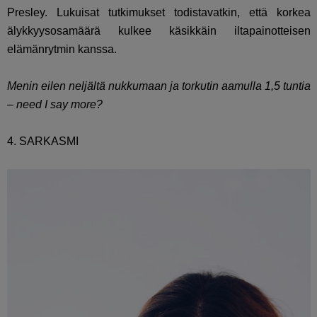
Presley. Lukuisat tutkimukset todistavatkin, että korkea
älykkyysosamäärä kulkee käsikkäin iltapainotteisen
elämänrytmin kanssa.
Menin eilen neljältä nukkumaan ja torkutin aamulla 1,5 tuntia
– need I say more?
4. SARKASMI