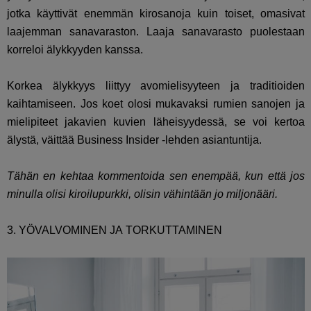
jotka käyttivät enemmän kirosanoja kuin toiset, omasivat
laajemman sanavaraston. Laaja sanavarasto puolestaan
korreloi älykkyyden kanssa.
Korkea älykkyys liittyy avomielisyyteen ja traditioiden
kaihtamiseen. Jos koet olosi mukavaksi rumien sanojen ja
mielipiteet jakavien kuvien läheisyydessä, se voi kertoa
älystä, väittää Business Insider -lehden asiantuntija.
Tähän en kehtaa kommentoida sen enempää, kun että jos
minulla olisi kiroilupurkki, olisin vähintään jo miljonääri.
3. YÖVALVOMINEN JA TORKUTTAMINEN