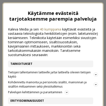
Käytämme evästeitä
tarjotaksemme parempia palveluja
Kaleva Media ja sen
40 kumppania
käyttävät evästeitä ja
vastaavia teknologioita henkilötietojen (esim. laitetunniste)
keräämiseen. Tekniikoita käytetään esimerkiksi sivustojen
toiminnan optimoimiseen, sisältösuosituksiin,
kävijämäärien mittaukseen, markkinointiin sekä
tarkoituksenmukaisiin mainoksiin. Tarvitsemme
suostumuksesi seuraaviin:
TARKOITUKSET
Tietojen tallentaminen laitteelle ja/tai laitteella olevien tietojen
käyttö
Kohdennettu mainonta ja personoitu sisältö, mainonnan ja
sisällön mittaaminen sekä yleisötutkimus
Palvelujen kehittäminen ja parantaminen
KAIKEN LISÄKSI OLEN VIELÄ
6
ERITYISOMINAISUUDET
FIKSUKIN!