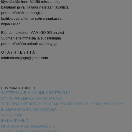
täysillä eläminen. Välillä reissataan ja
bailataan ja välillä taas vietetään tavallista
perhe-elämää kaupungilla
laatikkopyöräillen tai sohvannurkassa
kirjaa lukien.
Elämänmakuinen MAMI GO GO on yksi
Suomen ensimmäisiä ja suosituimpia
perhe-elämään painottuvia blogeja.
O T A Y H T E Y T T Ä :
minttumamigogo@gmail.com
UUSIMMAT ARTIKKELIT
GLITTERIÄ & JUHLAHUMUA RISTEILYLLÄ
HYVIÄ, PAREMPIA & PARHAITA UNIA
TERVEISIÄ KEITTIÖSTÄ – KOKEMUKSIA FESTIVO KYLMIÖPAKASTIMESTA
ELÄMÄN IHMEITÄ TALTIOIMASSA
VAUVA TULI!
IHANA KESÄIHO
MITÄ PAKATA SAIRAALAKASSIIN