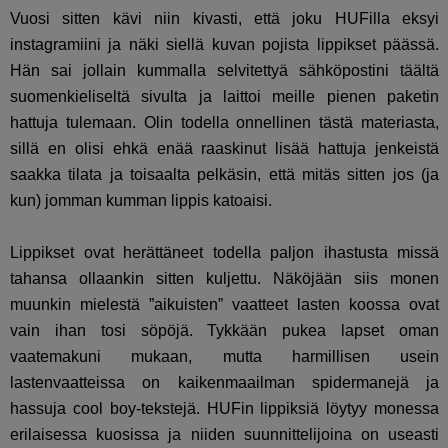
Vuosi sitten kävi niin kivasti, että joku HUFilla eksyi
instagramiini ja näki siellä kuvan pojista lippikset päässä.
Hän sai jollain kummalla selvitettyä sähköpostini täältä
suomenkieliseltä sivulta ja laittoi meille pienen paketin
hattuja tulemaan. Olin todella onnellinen tästä materiasta,
sillä en olisi ehkä enää raaskinut lisää hattuja jenkeistä
saakka tilata ja toisaalta pelkäsin, että mitäs sitten jos (ja
kun) jomman kumman lippis katoaisi.
Lippikset ovat herättäneet todella paljon ihastusta missä
tahansa ollaankin sitten kuljettu. Näköjään siis monen
muunkin mielestä ”aikuisten” vaatteet lasten koossa ovat
vain ihan tosi söpöjä. Tykkään pukea lapset oman
vaatemakuni mukaan, mutta harmillisen usein
lastenvaatteissa on kaikenmaailman spidermanejä ja
hassuja cool boy-tekstejä. HUFin lippiksiä löytyy monessa
erilaisessa kuosissa ja niiden suunnittelijoina on useasti