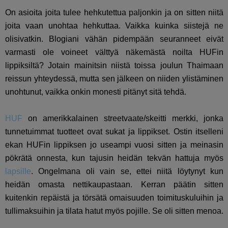
On asioita joita tulee hehkutettua paljonkin ja on sitten niitä
joita vaan unohtaa hehkuttaa. Vaikka kuinka siistejä ne
olisivatkin. Blogiani vähän pidempään seuranneet eivät
varmasti ole voineet välttyä näkemästä noilta HUFin
lippiksiltä? Jotain mainitsin niistä toissa joulun Thaimaan
reissun yhteydessä, mutta sen jälkeen on niiden ylistäminen
unohtunut, vaikka onkin monesti pitänyt sitä tehdä.
HUF
on amerikkalainen streetvaate/skeitti merkki, jonka
tunnetuimmat tuotteet ovat sukat ja lippikset. Ostin itselleni
ekan HUFin lippiksen jo useampi vuosi sitten ja meinasin
pökrätä onnesta, kun tajusin heidän tekvän hattuja myös
lapsille
. Ongelmana oli vain se, ettei niitä löytynyt kun
heidän omasta nettikaupastaan. Kerran päätin sitten
kuitenkin repäistä ja törsätä omaisuuden toimituskuluihin ja
tullimaksuihin ja tilata hatut myös pojille. Se oli sitten menoa.