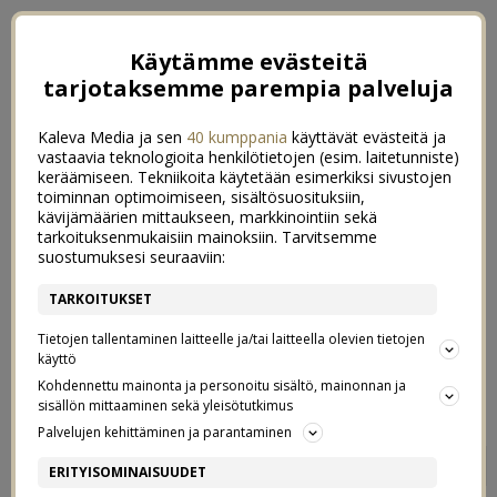
Käytämme evästeitä
tarjotaksemme parempia palveluja
Kaleva Media ja sen
40 kumppania
käyttävät evästeitä ja
vastaavia teknologioita henkilötietojen (esim. laitetunniste)
keräämiseen. Tekniikoita käytetään esimerkiksi sivustojen
toiminnan optimoimiseen, sisältösuosituksiin,
kävijämäärien mittaukseen, markkinointiin sekä
tarkoituksenmukaisiin mainoksiin. Tarvitsemme
suostumuksesi seuraaviin:
TARKOITUKSET
Tietojen tallentaminen laitteelle ja/tai laitteella olevien tietojen
käyttö
Kohdennettu mainonta ja personoitu sisältö, mainonnan ja
sisällön mittaaminen sekä yleisötutkimus
Palvelujen kehittäminen ja parantaminen
LIPPISLOVEE
2
ERITYISOMINAISUUDET
1/03/2016