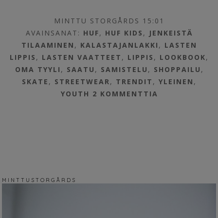
MINTTU STORGÅRDS 15:01
AVAINSANAT:
HUF
,
HUF KIDS
,
JENKEISTÄ
TILAAMINEN
,
KALASTAJANLAKKI
,
LASTEN
LIPPIS
,
LASTEN VAATTEET
,
LIPPIS
,
LOOKBOOK
,
OMA TYYLI
,
SAATU
,
SAMISTELU
,
SHOPPAILU
,
SKATE
,
STREETWEAR
,
TRENDIT
,
YLEINEN
,
YOUTH
2 KOMMENTTIA
M I N T T U S T O R G Å R D S