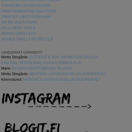
LAATUA JA LUKSUSTA KEITTIÖSSÄ
TUKHOLMA LASTEN KANSSA
VINKIT PAREMPAAN MUUTTOON
VIIMEISET VIIKOT RASKAANA
HEI ME MUUTETAAN!
HELLO BABY NRO 4
MOIKKA VANHA KOTI
SKIDIEN OMALLA RISTEILYLLÄ
VIIMEISIMMÄT KOMMENTIT
Minttu Storgårds
:
GLITTERIÄ & JUHLAHUMUA RISTEILYLLÄ
Juha Räty
:
SEINÄN MAALAUS KALKKIMAALILLA
Marie
:
ELÄMÄÄ HISSITTÖMÄSSÄ TALOSSA
Minttu Storgårds
:
MEISTÄKÖ LASTENSUOJELUN KRIISIPERHE?
Kiinnostunut
:
MEISTÄKÖ LASTENSUOJELUN KRIISIPERHE?