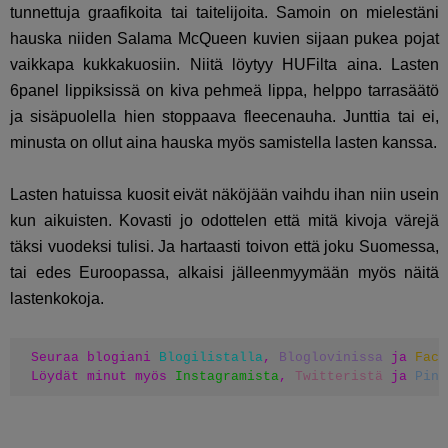
tunnettuja graafikoita tai taitelijoita. Samoin on mielestäni
hauska niiden Salama McQueen kuvien sijaan pukea pojat
vaikkapa kukkakuosiin. Niitä löytyy HUFilta aina. Lasten
6panel lippiksissä on kiva pehmeä lippa, helppo tarrasäätö
ja sisäpuolella hien stoppaava fleecenauha. Junttia tai ei,
minusta on ollut aina hauska myös samistella lasten kanssa.
Lasten hatuissa kuosit eivät näköjään vaihdu ihan niin usein
kun aikuisten. Kovasti jo odottelen että mitä kivoja värejä
täksi vuodeksi tulisi. Ja hartaasti toivon että joku Suomessa,
tai edes Euroopassa, alkaisi jälleenmyymään myös näitä
lastenkokoja.
Seuraa blogiani 
Blogilistalla
, 
Bloglovinissa
 ja 
Face
Löydät minut myös 
Instagramista
, 
Twitteristä
 ja 
Pint