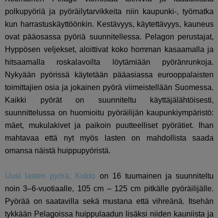
polkupyöriä ja pyöräilytarvikkeita niin kaupunki-, työmatka
kun harrastuskäyttöönkin. Kestävyys, käytettävyys, kauneus
ovat pääosassa pyöriä suunnitellessa. Pelagon perustajat,
Hyppösen veljekset, aloittivat koko homman kasaamalla ja
hitsaamalla roskalavoilta löytämiään pyöränrunkoja.
Nykyään pyörissä käytetään pääasiassa eurooppalaisten
toimittajien osia ja jokainen pyörä viimeistellään Suomessa.
Kaikki pyörät on suunniteltu käyttäjälähtöisesti,
suunnittelussa on huomioitu pyöräilijän kaupunkiympäristö:
mäet, mukulakivet ja paikoin puutteelliset pyörätiet. Ihan
mahtavaa että nyt myös lasten on mahdollista saada
omansa näistä huippupyöristä.
Uusi lasten pyörä, Kiddo
on 16 tuumainen ja suunniteltu
noin 3–6-vuotiaalle, 105 cm – 125 cm pitkälle pyöräilijälle.
Pyörää on saatavilla sekä mustana että vihreänä. Itsehän
tykkään Pelagoissa huippulaadun lisäksi niiden kauniista ja