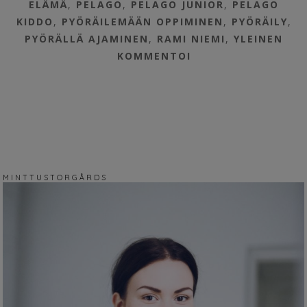
ELÄMÄ
,
PELAGO
,
PELAGO JUNIOR
,
PELAGO
KIDDO
,
PYÖRÄILEMÄÄN OPPIMINEN
,
PYÖRÄILY
,
PYÖRÄLLÄ AJAMINEN
,
RAMI NIEMI
,
YLEINEN
KOMMENTOI
M I N T T U S T O R G Å R D S