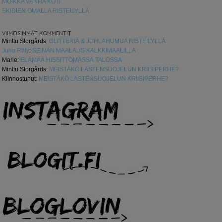
MOIKKA VANHA KOTI
SKIDIEN OMALLA RISTEILYLLÄ
VIIMEISIMMÄT KOMMENTIT
Minttu Storgårds
:
GLITTERIÄ & JUHLAHUMUA RISTEILYLLÄ
Juha Räty
:
SEINÄN MAALAUS KALKKIMAALILLA
Marie
:
ELÄMÄÄ HISSITTÖMÄSSÄ TALOSSA
Minttu Storgårds
:
MEISTÄKÖ LASTENSUOJELUN KRIISIPERHE?
Kiinnostunut
:
MEISTÄKÖ LASTENSUOJELUN KRIISIPERHE?