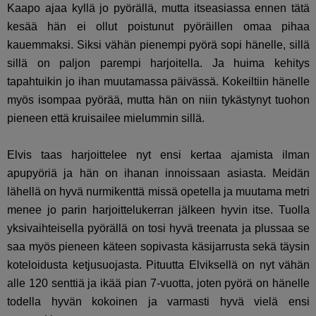
Kaapo ajaa kyllä jo pyörällä, mutta itseasiassa ennen tätä
kesää hän ei ollut poistunut pyöräillen omaa pihaa
kauemmaksi. Siksi vähän pienempi pyörä sopi hänelle, sillä
sillä on paljon parempi harjoitella. Ja huima kehitys
tapahtuikin jo ihan muutamassa päivässä. Kokeiltiin hänelle
myös isompaa pyörää, mutta hän on niin tykästynyt tuohon
pieneen että kruisailee mielummin sillä.
Elvis taas harjoittelee nyt ensi kertaa ajamista ilman
apupyöriä ja hän on ihanan innoissaan asiasta. Meidän
lähellä on hyvä nurmikenttä missä opetella ja muutama metri
menee jo parin harjoittelukerran jälkeen hyvin itse. Tuolla
yksivaihteisella pyörällä on tosi hyvä treenata ja plussaa se
saa myös pieneen käteen sopivasta käsijarrusta sekä täysin
koteloidusta ketjusuojasta. Pituutta Elviksellä on nyt vähän
alle 120 senttiä ja ikää pian 7-vuotta, joten pyörä on hänelle
todella hyvän kokoinen ja varmasti hyvä vielä ensi