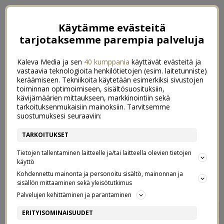
Käytämme evästeitä
tarjotaksemme parempia palveluja
Kaleva Media ja sen
40 kumppania
käyttävät evästeitä ja
vastaavia teknologioita henkilötietojen (esim. laitetunniste)
keräämiseen. Tekniikoita käytetään esimerkiksi sivustojen
toiminnan optimoimiseen, sisältösuosituksiin,
kävijämäärien mittaukseen, markkinointiin sekä
tarkoituksenmukaisiin mainoksiin. Tarvitsemme
suostumuksesi seuraaviin:
TARKOITUKSET
Tietojen tallentaminen laitteelle ja/tai laitteella olevien tietojen
käyttö
Kohdennettu mainonta ja personoitu sisältö, mainonnan ja
sisällön mittaaminen sekä yleisötutkimus
Palvelujen kehittäminen ja parantaminen
KAUAN ODOTETTU
0
ERITYISOMINAISUUDET
PYÖRÄUUTUUS