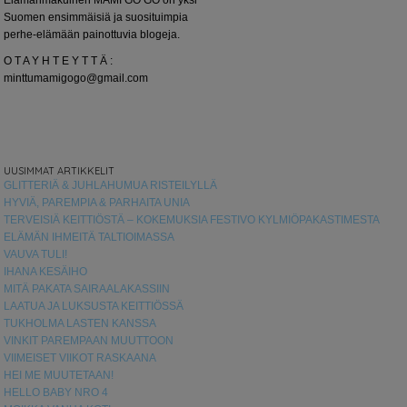
Elämänmakuinen MAMI GO GO on yksi
Suomen ensimmäisiä ja suosituimpia
perhe-elämään painottuvia blogeja.
O T A Y H T E Y T T Ä :
minttumamigogo@gmail.com
UUSIMMAT ARTIKKELIT
GLITTERIÄ & JUHLAHUMUA RISTEILYLLÄ
HYVIÄ, PAREMPIA & PARHAITA UNIA
TERVEISIÄ KEITTIÖSTÄ – KOKEMUKSIA FESTIVO KYLMIÖPAKASTIMESTA
ELÄMÄN IHMEITÄ TALTIOIMASSA
VAUVA TULI!
IHANA KESÄIHO
MITÄ PAKATA SAIRAALAKASSIIN
LAATUA JA LUKSUSTA KEITTIÖSSÄ
TUKHOLMA LASTEN KANSSA
VINKIT PAREMPAAN MUUTTOON
VIIMEISET VIIKOT RASKAANA
HEI ME MUUTETAAN!
HELLO BABY NRO 4