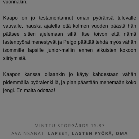
vuonnakin.
Kaapo on jo testamentannut oman pyöränsä tulevalle
vauvalle, hauska ajatella että kolmen vuoden päästä hän
pääsee sitten ajelemaan sillä. Itse toivon että nämä
lastenpyörät menestyvät ja Pelgo päättää tehdä myös vähän
isommille lapsille junior-mallin ennen aikuisten kokoon
siirtymistä.
Kaapon kanssa ollaankin jo käyty kahdestaan vähän
pidemmällä pyörälenkillä, ja pian päästään menemään koko
jengi. En malta odottaa!
MINTTU STORGÅRDS 15:37
AVAINSANAT:
LAPSET
,
LASTEN PYÖRÄ
,
OMA