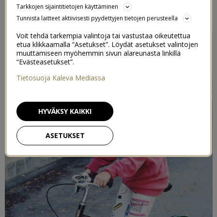
Tarkkojen sijaintitietojen käyttäminen
27/06/2018
Tunnista laitteet aktiivisesti pyydettyjen tietojen perusteella
Voit tehdä tarkempia valintoja tai vastustaa oikeutettua
etua klikkaamalla “Asetukset”. Löydät asetukset valintojen
muuttamiseen myöhemmin sivun alareunasta linkillä
“Evästeasetukset”.
Tietosuoja Kaleva Mediassa
HYVÄKSY KAIKKI
ASETUKSET