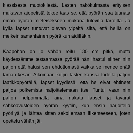
klassisesta muotokilestä. Lasten näkökulmasta erityisen
mukavan ajopelistä tekee taas se, että pyörän saa tuunata
oman pyörän mieleisekseen mukana tulevilla tarroilla. Ja
kyllä lapset tuntuvat olevan ylpeitä siitä, että heillä on
melkein samanlainen pyörä kun äidilläkin.
Kaapohan on jo vähän reilu 130 cm pitkä, mutta
käydessämme testaamassa pyörää hän ihastui siihen niin
paljon että halusi sen ehdottomasti vaikka se menee enää
tämän kesän. Aikoinaan kuljin lasten kanssa todella paljon
laatikkopyörällä, lapset kyydissä, että he eivät ehtineet
paljoa polkemista haljoittelemaan itse. Tuntui vaan niin
paljon helpommalta aina nakata lapset ja tavarat
sähköavusteiden pyörän kyytiin, kun ensin harjoitella
pyörilyä ja lähteä sitten sekoilemaan liikenteeseen, joten
opettelu vähän jäi.