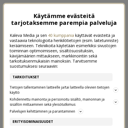
Käytämme evästeitä
tarjotaksemme parempia palveluja
Kaleva Media ja sen
40 kumppania
käyttävät evästeitä ja
vastaavia teknologioita henkilötietojen (esim. laitetunniste)
keräämiseen. Tekniikoita käytetään esimerkiksi sivustojen
toiminnan optimoimiseen, sisältösuosituksiin,
kävijämäärien mittaukseen, markkinointiin sekä
tarkoituksenmukaisiin mainoksiin. Tarvitsemme
suostumuksesi seuraaviin:
TARKOITUKSET
Tietojen tallentaminen laitteelle ja/tai laitteella olevien tietojen
käyttö
Kohdennettu mainonta ja personoitu sisältö, mainonnan ja
sisällön mittaaminen sekä yleisötutkimus
Palvelujen kehittäminen ja parantaminen
NELJÄ VUOTTA SITTEN
0
ERITYISOMINAISUUDET
ELÄMÄ MUUTTUI