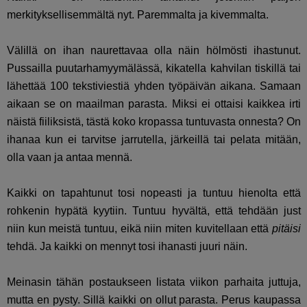
merkityksellisemmältä nyt. Paremmalta ja kivemmalta.
Välillä on ihan naurettavaa olla näin hölmösti ihastunut.
Pussailla puutarhamyymälässä, kikatella kahvilan tiskillä tai
lähettää 100 tekstiviestiä yhden työpäivän aikana. Samaan
aikaan se on maailman parasta. Miksi ei ottaisi kaikkea irti
näistä fiiliksistä, tästä koko kropassa tuntuvasta onnesta? On
ihanaa kun ei tarvitse jarrutella, järkeillä tai pelata mitään,
olla vaan ja antaa mennä.
Kaikki on tapahtunut tosi nopeasti ja tuntuu hienolta että
rohkenin hypätä kyytiin. Tuntuu hyvältä, että tehdään just
niin kun meistä tuntuu, eikä niin miten kuvitellaan että
pitäisi
tehdä. Ja kaikki on mennyt tosi ihanasti juuri näin.
Meinasin tähän postaukseen listata viikon parhaita juttuja,
mutta en pysty. Sillä kaikki on ollut parasta. Perus kaupassa