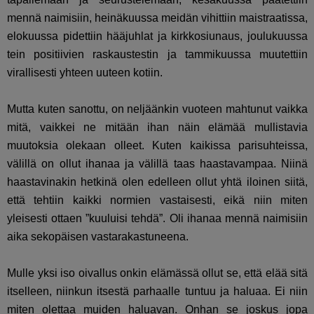
mennä naimisiin, heinäkuussa meidän vihittiin maistraatissa,
elokuussa pidettiin hääjuhlat ja kirkkosiunaus, joulukuussa
tein positiivien raskaustestin ja tammikuussa muutettiin
virallisesti yhteen uuteen kotiin.
Mutta kuten sanottu, on neljäänkin vuoteen mahtunut vaikka
mitä, vaikkei ne mitään ihan näin elämää mullistavia
muutoksia olekaan olleet. Kuten kaikissa parisuhteissa,
välillä on ollut ihanaa ja välillä taas haastavampaa. Niinä
haastavinakin hetkinä olen edelleen ollut yhtä iloinen siitä,
että tehtiin kaikki normien vastaisesti, eikä niin miten
yleisesti ottaen ”kuuluisi tehdä”. Oli ihanaa mennä naimisiin
aika sekopäisen vastarakastuneena.
Mulle yksi iso oivallus onkin elämässä ollut se, että elää sitä
itselleen, niinkun itsestä parhaalle tuntuu ja haluaa. Ei niin
miten olettaa muiden haluavan. Onhan se joskus jopa