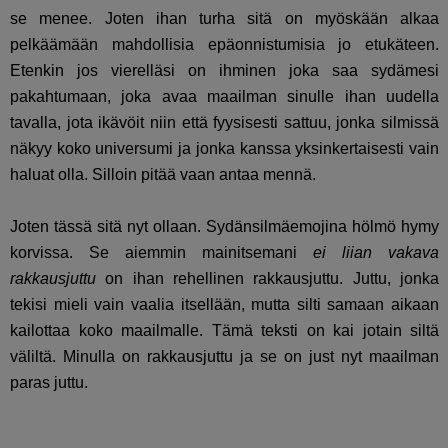
se menee. Joten ihan turha sitä on myöskään alkaa
pelkäämään mahdollisia epäonnistumisia jo etukäteen.
Etenkin jos vierelläsi on ihminen joka saa sydämesi
pakahtumaan, joka avaa maailman sinulle ihan uudella
tavalla, jota ikävöit niin että fyysisesti sattuu, jonka silmissä
näkyy koko universumi ja jonka kanssa yksinkertaisesti vain
haluat olla. Silloin pitää vaan antaa mennä.
Joten tässä sitä nyt ollaan. Sydänsilmäemojina hölmö hymy
korvissa. Se aiemmin mainitsemani
ei liian vakava
rakkausjuttu
on ihan rehellinen rakkausjuttu. Juttu, jonka
tekisi mieli vain vaalia itsellään, mutta silti samaan aikaan
kailottaa koko maailmalle. Tämä teksti on kai jotain siltä
väliltä. Minulla on rakkausjuttu ja se on just nyt maailman
paras juttu.