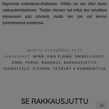
käynnistä extempore-illalliseen. Viikko on siis ollut hyvin
rakkaudentäyteinen. Tiedän olevani nyt ehkä tosi ärsyttävä
leijuessani pää pilvissä, mutta hei, jos nyt kerran
kymmenessä vuodessa.
MINTTU STORGÅRDS 23:22
AVAINSANAT:
MINÄ
,
OMA ELÄMÄ
,
ONNELLISUUS
,
ONNI
,
PERHE
,
RAKKAUS
,
RAKKAUSJUTTU
,
SEURUSTELU
,
YLEINEN
,
YSTÄVÄT
6 KOMMENTTIA
SE RAKKAUSJUTTU
10