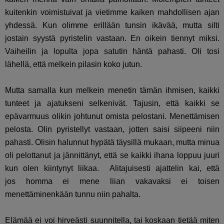
kuitenkin voimistuivat ja vietimme kaiken mahdollisen ajan
yhdessä. Kun olimme erillään tunsin ikävää, mutta silti
jostain syystä pyristelin vastaan. En oikein tiennyt miksi.
Vaiheilin ja lopulta jopa satutin häntä pahasti. Oli tosi
lähellä, että melkein pilasin koko jutun.
Mutta samalla kun melkein menetin tämän ihmisen, kaikki
tunteet ja ajatukseni selkenivät. Tajusin, että kaikki se
epävarmuus olikin johtunut omista pelostani. Menettämisen
pelosta. Olin pyristellyt vastaan, jotten saisi siipeeni niin
pahasti. Olisin halunnut hypätä täysillä mukaan, mutta minua
oli pelottanut ja jännittänyt, että se kaikki ihana loppuu juuri
kun olen kiintynyt liikaa. Alitajuisesti ajattelin kai, että
jos homma ei mene liian vakavaksi ei toisen
menettäminenkään tunnu niin pahalta.
Elämää ei voi hirveästi suunnitella, tai koskaan tietää miten