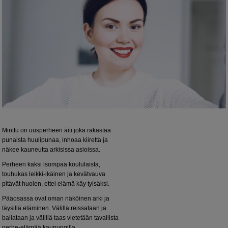
Minttu on uusperheen äiti joka rakastaa
punaista huulipunaa, inhoaa kiirettä ja
näkee kauneutta arkisissa asioissa.
Perheen kaksi isompaa koululaista,
touhukas leikki-ikäinen ja kevätvauva
pitävät huolen, ettei elämä käy tylsäksi.
Pääosassa ovat oman näköinen arki ja
täysillä eläminen. Välillä reissataan ja
bailataan ja välillä taas vietetään tavallista
perhe-elämää kaupungilla