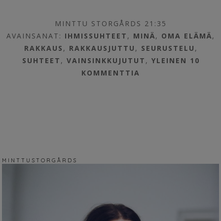
MINTTU STORGÅRDS 21:35
AVAINSANAT:
IHMISSUHTEET
,
MINÄ
,
OMA ELÄMÄ
,
RAKKAUS
,
RAKKAUSJUTTU
,
SEURUSTELU
,
SUHTEET
,
VAINSINKKUJUTUT
,
YLEINEN
10
KOMMENTTIA
M I N T T U S T O R G Å R D S