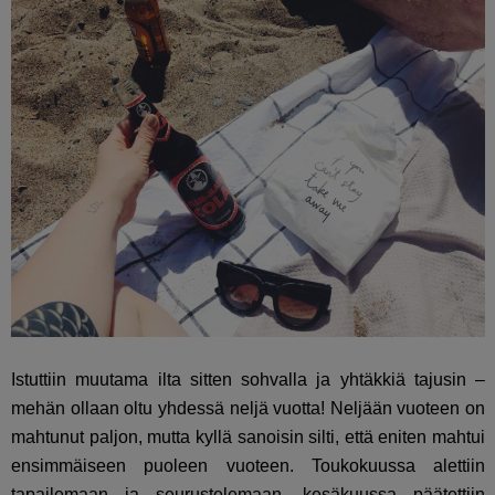
Istuttiin muutama ilta sitten sohvalla ja yhtäkkiä tajusin –
mehän ollaan oltu yhdessä neljä vuotta! Neljään vuoteen on
mahtunut paljon, mutta kyllä sanoisin silti, että eniten mahtui
ensimmäiseen puoleen vuoteen. Toukokuussa alettiin
tapailemaan ja seurustelemaan, kesäkuussa päätettiin