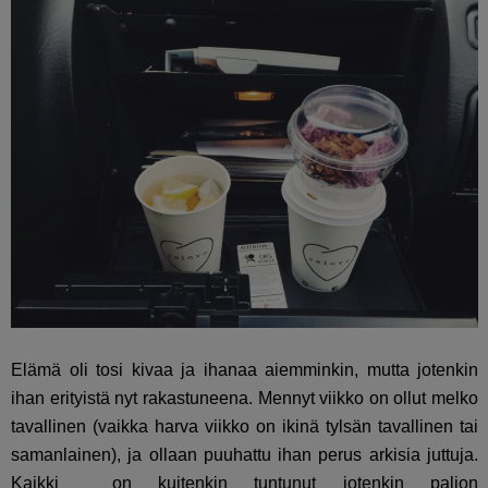
Elämä oli tosi kivaa ja ihanaa aiemminkin, mutta jotenkin
ihan erityistä nyt rakastuneena. Mennyt viikko on ollut melko
tavallinen (vaikka harva viikko on ikinä tylsän tavallinen tai
samanlainen), ja ollaan puuhattu ihan perus arkisia juttuja.
Kaikki on kuitenkin tuntunut jotenkin paljon