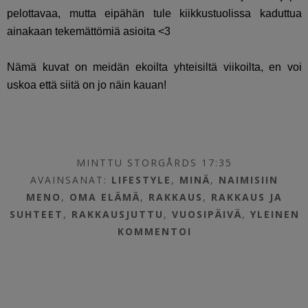
pelottavaa, mutta eipähän tule kiikkustuolissa kaduttua
ainakaan tekemättömiä asioita <3
Nämä kuvat on meidän ekoilta yhteisiltä viikoilta, en voi
uskoa että siitä on jo näin kauan!
MINTTU STORGÅRDS 17:35
AVAINSANAT:
LIFESTYLE
,
MINÄ
,
NAIMISIIN
MENO
,
OMA ELÄMÄ
,
RAKKAUS
,
RAKKAUS JA
SUHTEET
,
RAKKAUSJUTTU
,
VUOSIPÄIVÄ
,
YLEINEN
KOMMENTOI