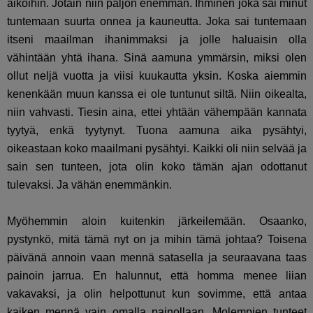
aikoihin. Jotain niin paljon enemmän. Ihminen joka sai minut
tuntemaan suurta onnea ja kauneutta. Joka sai tuntemaan
itseni maailman ihanimmaksi ja jolle haluaisin olla
vähintään yhtä ihana. Sinä aamuna ymmärsin, miksi olen
ollut neljä vuotta ja viisi kuukautta yksin. Koska aiemmin
kenenkään muun kanssa ei ole tuntunut siltä. Niin oikealta,
niin vahvasti. Tiesin aina, ettei yhtään vähempään kannata
tyytyä, enkä tyytynyt. Tuona aamuna aika pysähtyi,
oikeastaan koko maailmani pysähtyi. Kaikki oli niin selvää ja
sain sen tunteen, jota olin koko tämän ajan odottanut
tulevaksi. Ja vähän enemmänkin.
Myöhemmin aloin kuitenkin järkeilemään. Osaanko,
pystynkö, mitä tämä nyt on ja mihin tämä johtaa? Toisena
päivänä annoin vaan mennä satasella ja seuraavana taas
painoin jarrua. En halunnut, että homma menee liian
vakavaksi, ja olin helpottunut kun sovimme, että antaa
kaiken mennä vain omalla painollaan. Molempien tunteet