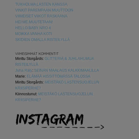
TUKHOLMA LASTEN KANSSA
VINKIT PAREMPAAN MUUTTOON
VIIMEISET VIIKOT RASKAANA
HEI ME MUUTETAAN!
HELLO BABY NRO 4
MOIKKA VANHA KOTI
SKIDIEN OMALLA RISTEILYLLÄ
VIIMEISIMMÄT KOMMENTIT
Minttu Storgårds
:
GLITTERIÄ & JUHLAHUMUA
RISTEILYLLÄ
Juha Räty
:
SEINÄN MAALAUS KALKKIMAALILLA
Marie
:
ELÄMÄÄ HISSITTÖMÄSSÄ TALOSSA
Minttu Storgårds
:
MEISTÄKÖ LASTENSUOJELUN
KRIISIPERHE?
Kiinnostunut
:
MEISTÄKÖ LASTENSUOJELUN
KRIISIPERHE?