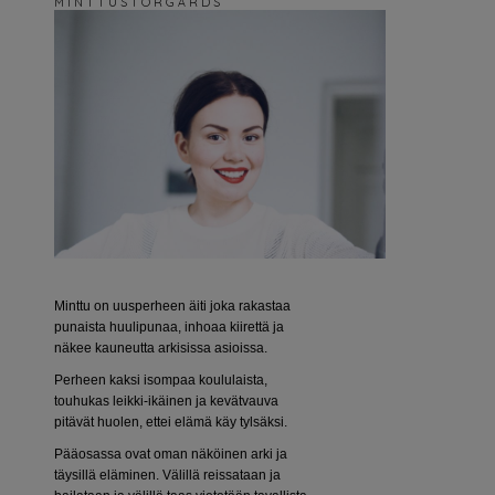
M I N T T U S T O R G Å R D S
Minttu on uusperheen äiti joka rakastaa
punaista huulipunaa, inhoaa kiirettä ja
näkee kauneutta arkisissa asioissa.
Perheen kaksi isompaa koululaista,
touhukas leikki-ikäinen ja kevätvauva
pitävät huolen, ettei elämä käy tylsäksi.
Pääosassa ovat oman näköinen arki ja
täysillä eläminen. Välillä reissataan ja