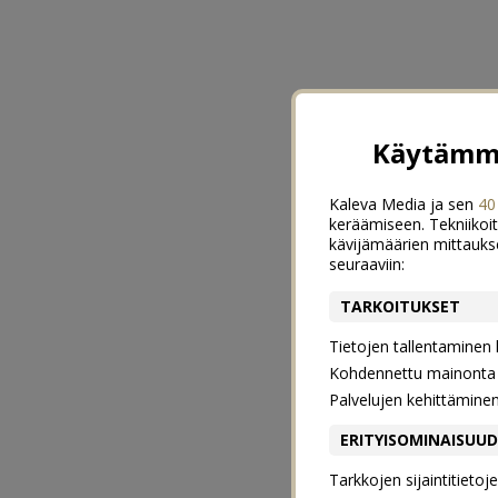
Käytämme
Kaleva Media ja sen
40
keräämiseen. Tekniikoit
kävijämäärien mittauks
seuraaviin:
TARKOITUKSET
Tietojen tallentaminen la
Kohdennettu mainonta j
Palvelujen kehittämine
ERITYISOMINAISUU
Tarkkojen sijaintitieto