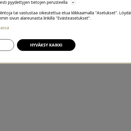
sesti pyydettyjen tietojen perusteella
lintoja tai vastustaa oikeutettua etua klikkaamalla “Asetukset”. Löydä
 sivun alareunasta linkillä “Evästeasetukset”.
iassa
HYVÄKSY KAIKKI