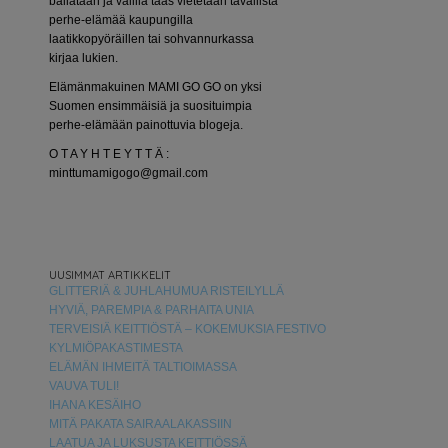
bailataan ja välillä taas vietetään tavallista
perhe-elämää kaupungilla
laatikkopyöräillen tai sohvannurkassa
kirjaa lukien.
Elämänmakuinen MAMI GO GO on yksi
Suomen ensimmäisiä ja suosituimpia
perhe-elämään painottuvia blogeja.
O T A Y H T E Y T T Ä :
minttumamigogo@gmail.com
UUSIMMAT ARTIKKELIT
GLITTERIÄ & JUHLAHUMUA RISTEILYLLÄ
HYVIÄ, PAREMPIA & PARHAITA UNIA
TERVEISIÄ KEITTIÖSTÄ – KOKEMUKSIA FESTIVO
KYLMIÖPAKASTIMESTA
ELÄMÄN IHMEITÄ TALTIOIMASSA
VAUVA TULI!
IHANA KESÄIHO
MITÄ PAKATA SAIRAALAKASSIIN
LAATUA JA LUKSUSTA KEITTIÖSSÄ