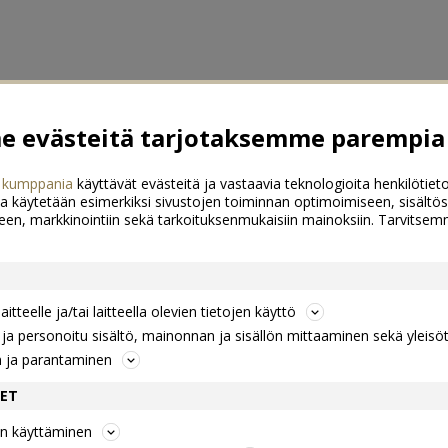
 evästeitä tarjotaksemme parempia 
 kumppania
käyttävät evästeitä ja vastaavia teknologioita henkilötieto
a käytetään esimerkiksi sivustojen toiminnan optimoimiseen, sisältös
een, markkinointiin sekä tarkoituksenmukaisiin mainoksiin. Tarvits
itteelle ja/tai laitteella olevien tietojen käyttö
a personoitu sisältö, mainonnan ja sisällön mittaaminen sekä yleisö
n ja parantaminen
DET
jen käyttäminen