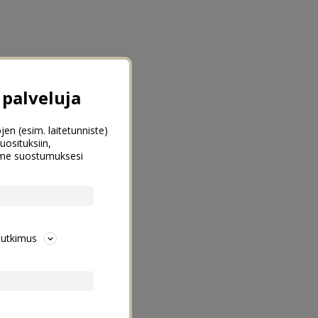
palveluja
jen (esim. laitetunniste)
uosituksiin,
emme suostumuksesi
tutkimus