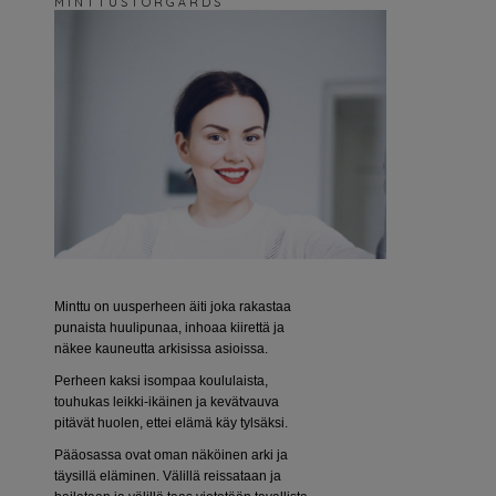
M I N T T U S T O R G Å R D S
Minttu on uusperheen äiti joka rakastaa
punaista huulipunaa, inhoaa kiirettä ja
näkee kauneutta arkisissa asioissa.
Perheen kaksi isompaa koululaista,
touhukas leikki-ikäinen ja kevätvauva
pitävät huolen, ettei elämä käy tylsäksi.
Pääosassa ovat oman näköinen arki ja
täysillä eläminen. Välillä reissataan ja