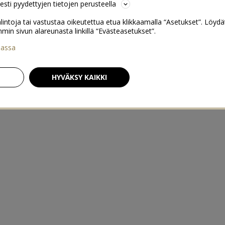
sesti pyydettyjen tietojen perusteella
lintoja tai vastustaa oikeutettua etua klikkaamalla “Asetukset”. Löydä
 sivun alareunasta linkillä “Evästeasetukset”.
iassa
HYVÄKSY KAIKKI