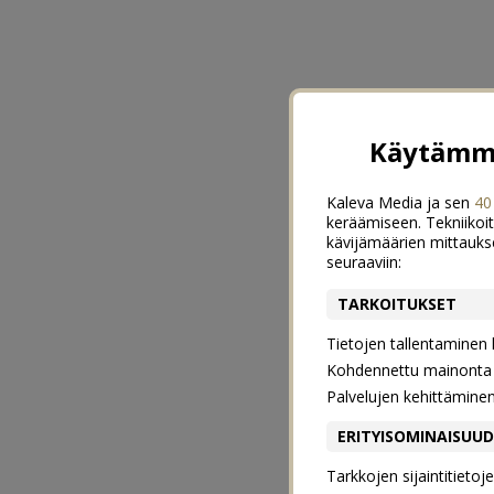
Käytämme
Kaleva Media ja sen
40
keräämiseen. Tekniikoit
kävijämäärien mittauks
seuraaviin:
TARKOITUKSET
Tietojen tallentaminen la
Kohdennettu mainonta j
Palvelujen kehittämine
ERITYISOMINAISUU
Tarkkojen sijaintitieto