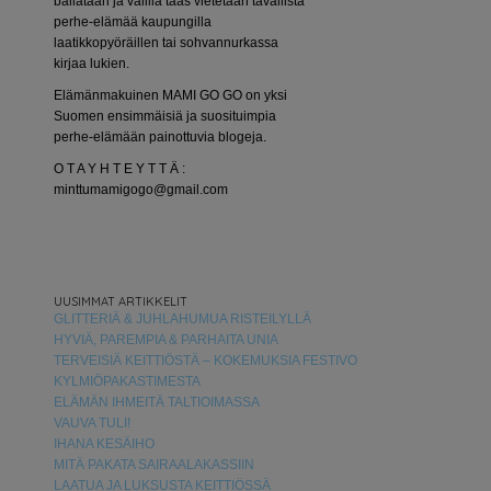
bailataan ja välillä taas vietetään tavallista
perhe-elämää kaupungilla
laatikkopyöräillen tai sohvannurkassa
kirjaa lukien.
Elämänmakuinen MAMI GO GO on yksi
Suomen ensimmäisiä ja suosituimpia
perhe-elämään painottuvia blogeja.
O T A Y H T E Y T T Ä :
minttumamigogo@gmail.com
UUSIMMAT ARTIKKELIT
GLITTERIÄ & JUHLAHUMUA RISTEILYLLÄ
HYVIÄ, PAREMPIA & PARHAITA UNIA
TERVEISIÄ KEITTIÖSTÄ – KOKEMUKSIA FESTIVO
KYLMIÖPAKASTIMESTA
ELÄMÄN IHMEITÄ TALTIOIMASSA
VAUVA TULI!
IHANA KESÄIHO
MITÄ PAKATA SAIRAALAKASSIIN
LAATUA JA LUKSUSTA KEITTIÖSSÄ