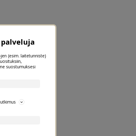
palveluja
jen (esim. laitetunniste)
uosituksiin,
emme suostumuksesi
tutkimus