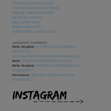
TUKHOLMA LASTEN KANSSA
VINKIT PAREMPAAN MUUTTOON
VIIMEISET VIIKOT RASKAANA
HEI ME MUUTETAAN!
HELLO BABY NRO 4
MOIKKA VANHA KOTI
SKIDIEN OMALLA RISTEILYLLÄ
VIIMEISIMMÄT KOMMENTIT
Minttu Storgårds
:
GLITTERIÄ & JUHLAHUMUA
RISTEILYLLÄ
Juha Räty
:
SEINÄN MAALAUS KALKKIMAALILLA
Marie
:
ELÄMÄÄ HISSITTÖMÄSSÄ TALOSSA
Minttu Storgårds
:
MEISTÄKÖ LASTENSUOJELUN
KRIISIPERHE?
Kiinnostunut
:
MEISTÄKÖ LASTENSUOJELUN
KRIISIPERHE?