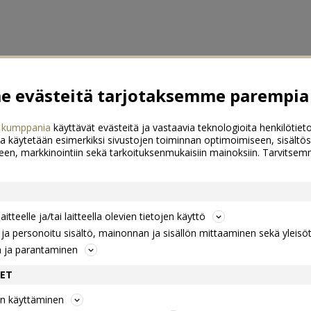
 evästeitä tarjotaksemme parempia 
 kumppania
käyttävät evästeitä ja vastaavia teknologioita henkilötieto
a käytetään esimerkiksi sivustojen toiminnan optimoimiseen, sisältös
een, markkinointiin sekä tarkoituksenmukaisiin mainoksiin. Tarvits
itteelle ja/tai laitteella olevien tietojen käyttö
a personoitu sisältö, mainonnan ja sisällön mittaaminen sekä yleisö
n ja parantaminen
DET
jen käyttäminen