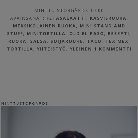
MINTTU STORGÅRDS 10:00
AVAINSANAT:
FETASALAATTI
,
KASVISRUOKA
,
MEKSIKOLAINEN RUOKA
,
MINI STAND AND
STUFF
,
MINITORTILLA
,
OLD EL PASO
,
RESEPTI
,
RUOKA
,
SALSA
,
SOIJAROUHE
,
TACO
,
TEX MEX
,
TORTILLA
,
YHTEISTYÖ
,
YLEINEN
1 KOMMENTTI
M I N T T U S T O R G Å R D S