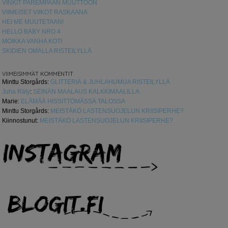
VINKIT PAREMPAAN MUUTTOON
VIIMEISET VIIKOT RASKAANA
HEI ME MUUTETAAN!
HELLO BABY NRO 4
MOIKKA VANHA KOTI
SKIDIEN OMALLA RISTEILYLLÄ
VIIMEISIMMÄT KOMMENTIT
Minttu Storgårds
:
GLITTERIÄ & JUHLAHUMUA RISTEILYLLÄ
Juha Räty
:
SEINÄN MAALAUS KALKKIMAALILLA
Marie
:
ELÄMÄÄ HISSITTÖMÄSSÄ TALOSSA
Minttu Storgårds
:
MEISTÄKÖ LASTENSUOJELUN KRIISIPERHE?
Kiinnostunut
:
MEISTÄKÖ LASTENSUOJELUN KRIISIPERHE?