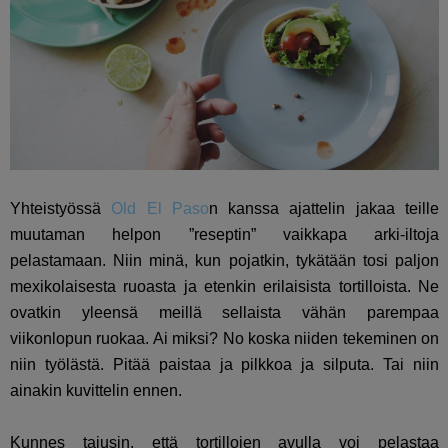
Yhteistyössä
Old El Paso
n kanssa ajattelin jakaa teille
muutaman helpon ”reseptin” vaikkapa arki-iltoja
pelastamaan. Niin minä, kun pojatkin, tykätään tosi paljon
mexikolaisesta ruoasta ja etenkin erilaisista tortilloista. Ne
ovatkin yleensä meillä sellaista vähän parempaa
viikonlopun ruokaa. Ai miksi? No koska niiden tekeminen on
niin työlästä. Pitää paistaa ja pilkkoa ja silputa. Tai niin
ainakin kuvittelin ennen.
Kunnes tajusin, että tortillojen avulla voi pelastaa