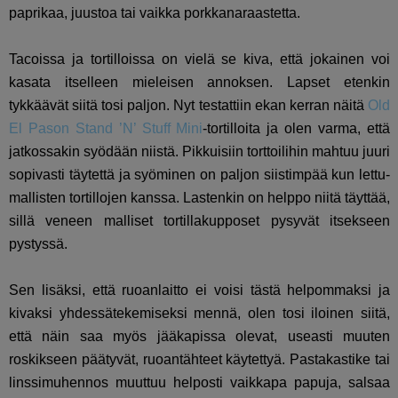
paprikaa, juustoa tai vaikka porkkanaraastetta.
Tacoissa ja tortilloissa on vielä se kiva, että jokainen voi
kasata itselleen mieleisen annoksen. Lapset etenkin
tykkäävät siitä tosi paljon. Nyt testattiin ekan kerran näitä
Old
El Pason Stand ’N’ Stuff Mini
-tortilloita ja olen varma, että
jatkossakin syödään niistä. Pikkuisiin torttoilihin mahtuu juuri
sopivasti täytettä ja syöminen on paljon siistimpää kun lettu-
mallisten tortillojen kanssa. Lastenkin on helppo niitä täyttää,
sillä veneen malliset tortillakupposet pysyvät itsekseen
pystyssä.
Sen lisäksi, että ruoanlaitto ei voisi tästä helpommaksi ja
kivaksi yhdessätekemiseksi mennä, olen tosi iloinen siitä,
että näin saa myös jääkapissa olevat, useasti muuten
roskikseen päätyvät, ruoantähteet käytettyä. Pastakastike tai
linssimuhennos muuttuu helposti vaikkapa papuja, salsaa