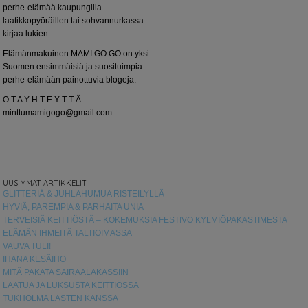
perhe-elämää kaupungilla
laatikkopyöräillen tai sohvannurkassa
kirjaa lukien.
Elämänmakuinen MAMI GO GO on yksi
Suomen ensimmäisiä ja suosituimpia
perhe-elämään painottuvia blogeja.
O T A Y H T E Y T T Ä :
minttumamigogo@gmail.com
UUSIMMAT ARTIKKELIT
GLITTERIÄ & JUHLAHUMUA RISTEILYLLÄ
HYVIÄ, PAREMPIA & PARHAITA UNIA
TERVEISIÄ KEITTIÖSTÄ – KOKEMUKSIA FESTIVO KYLMIÖPAKASTIMESTA
ELÄMÄN IHMEITÄ TALTIOIMASSA
VAUVA TULI!
IHANA KESÄIHO
MITÄ PAKATA SAIRAALAKASSIIN
LAATUA JA LUKSUSTA KEITTIÖSSÄ
TUKHOLMA LASTEN KANSSA