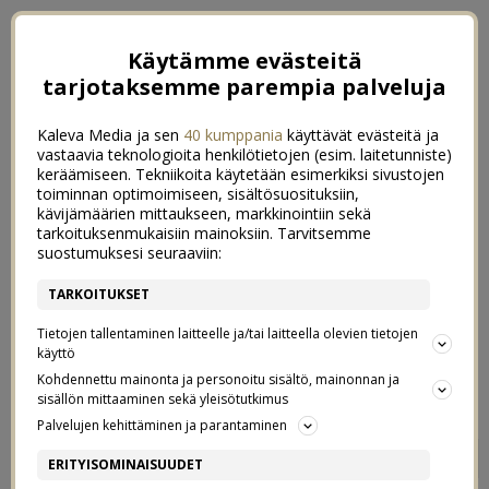
Käytämme evästeitä
tarjotaksemme parempia palveluja
Kaleva Media ja sen
40 kumppania
käyttävät evästeitä ja
vastaavia teknologioita henkilötietojen (esim. laitetunniste)
keräämiseen. Tekniikoita käytetään esimerkiksi sivustojen
toiminnan optimoimiseen, sisältösuosituksiin,
kävijämäärien mittaukseen, markkinointiin sekä
tarkoituksenmukaisiin mainoksiin. Tarvitsemme
suostumuksesi seuraaviin:
TARKOITUKSET
Tietojen tallentaminen laitteelle ja/tai laitteella olevien tietojen
käyttö
Kohdennettu mainonta ja personoitu sisältö, mainonnan ja
sisällön mittaaminen sekä yleisötutkimus
Palvelujen kehittäminen ja parantaminen
VIIDEN MINUUTIN
1
ERITYISOMINAISUUDET
MINITORTILLAT