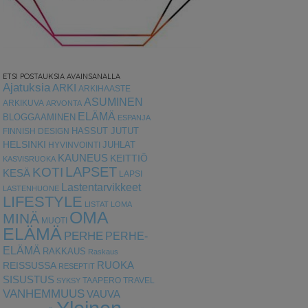
ETSI POSTAUKSIA AVAINSANALLA
Ajatuksia
ARKI
ARKIHAASTE
ASUMINEN
ARKIKUVA
ARVONTA
ELÄMÄ
BLOGGAAMINEN
ESPANJA
HASSUT JUTUT
FINNISH DESIGN
HELSINKI
HYVINVOINTI
JUHLAT
KAUNEUS
KEITTIÖ
KASVISRUOKA
LAPSET
KOTI
KESÄ
LAPSI
Lastentarvikkeet
LASTENHUONE
LIFESTYLE
LISTAT
LOMA
OMA
MINÄ
MUOTI
ELÄMÄ
PERHE
PERHE-
ELÄMÄ
RAKKAUS
Raskaus
RUOKA
REISSUSSA
RESEPTIT
SISUSTUS
TAAPERO
TRAVEL
SYKSY
VANHEMMUUS
VAUVA