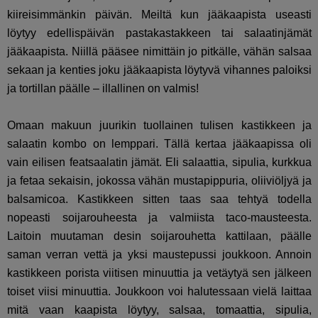
kiireisimmänkin päivän. Meiltä kun jääkaapista useasti
löytyy edellispäivän pastakastakkeen tai salaatinjämät
jääkaapista. Niillä pääsee nimittäin jo pitkälle, vähän salsaa
sekaan ja kenties joku jääkaapista löytyvä vihannes paloiksi
ja tortillan päälle – illallinen on valmis!
Omaan makuun juurikin tuollainen tulisen kastikkeen ja
salaatin kombo on lemppari. Tällä kertaa jääkaapissa oli
vain eilisen featsaalatin jämät. Eli salaattia, sipulia, kurkkua
ja fetaa sekaisin, jokossa vähän mustapippuria, oliiviöljyä ja
balsamicoa. Kastikkeen sitten taas saa tehtyä todella
nopeasti soijarouheesta ja valmiista taco-mausteesta.
Laitoin muutaman desin soijarouhetta kattilaan, päälle
saman verran vettä ja yksi maustepussi joukkoon. Annoin
kastikkeen porista viitisen minuuttia ja vetäytyä sen jälkeen
toiset viisi minuuttia. Joukkoon voi halutessaan vielä laittaa
mitä vaan kaapista löytyy, salsaa, tomaattia, sipulia,