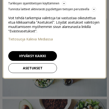
Tarkkojen sijaintitietojen käyttäminen
12/09/2016
Tunnista laitteet aktiivisesti pyydettyjen tietojen perusteella
Voit tehdä tarkempia valintoja tai vastustaa oikeutettua
etua klikkaamalla “Asetukset”. Löydät asetukset valintojen
muuttamiseen myöhemmin sivun alareunasta linkillä
“Evästeasetukset”.
Tietosuoja Kaleva Mediassa
HYVÄKSY KAIKKI
ASETUKSET