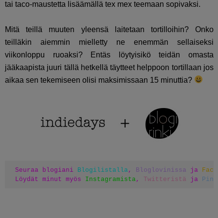
tai taco-maustetta lisäämällä tex mex teemaan sopivaksi.
Mitä teillä muuten yleensä laitetaan tortilloihin? Onko
teilläkin aiemmin mielletty ne enemmän sellaiseksi
viikonloppu ruoaksi? Entäs löytyisikö teidän omasta
jääkaapista juuri tällä hetkellä täytteet helppoon tortillaan jos
aikaa sen tekemiseen olisi maksimissaan 15 minuttia?
Seuraa blogiani 
Blogilistalla
, 
Bloglovinissa
 ja 
Face
Löydät minut myös 
Instagramista
, 
Twitteristä
 ja 
Pint