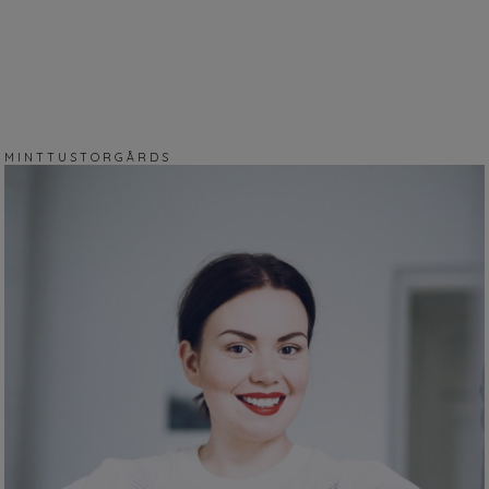
M I N T T U S T O R G Å R D S