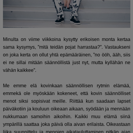
Minulta on viime viikkoina kysytty erikoisen monta kertaa
sama kysymys, ”mitä teidän pojat harrastaa?”. Vastaukseni
on joka kerta on ollut yhtä epämääräinen, ”no ööh, ääh, siis
ei ne sillai mitään säännöllistä just nyt, mutta kyllähän ne
vähän kaikkee”.
Me emme elä kovinkaan säännöllisen rytmin elämää,
emmekä ole myöskään kokeneet, että kovin säännölliset
menot siksi sopisivat meille. Riittää kun saadaan lapset
päiväkotiin ja kouluun oikeaan aikaan, syödään ja mennään
nukkumaan samoihin aikoihin. Kaikki muu elämä siinä
ympärillä saattaa joka päivä olla aivan erilaista. Oikeastaan
liika suunnittelu ja menojen aikatauluttaminen pitkän ajan