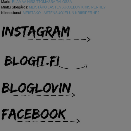
Marie
:
ELÄMÄÄ HISSITTÖMÄSSÄ TALOSSA
Minttu Storgårds
:
MEISTÄKÖ LASTENSUOJELUN KRIISIPERHE?
Kiinnostunut
:
MEISTÄKÖ LASTENSUOJELUN KRIISIPERHE?