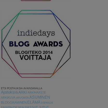
ETSI POSTAUKSIA AVAINSANALLA
Ajatuksia
ARKI
ARKIHAASTE
ASUMINEN
ARKIKUVA
ARVONTA
ELÄMÄ
BLOGGAAMINEN
ESPANJA
HASSUT JUTUT
FINNISH DESIGN