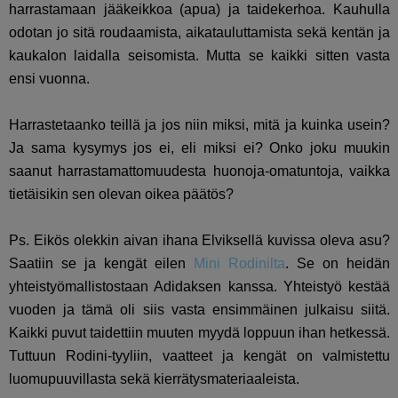
harrastamaan jääkeikkoa (apua) ja taidekerhoa. Kauhulla
odotan jo sitä roudaamista, aikatauluttamista sekä kentän ja
kaukalon laidalla seisomista. Mutta se kaikki sitten vasta
ensi vuonna.
Harrastetaanko teillä ja jos niin miksi, mitä ja kuinka usein?
Ja sama kysymys jos ei, eli miksi ei? Onko joku muukin
saanut harrastamattomuudesta huonoja-omatuntoja, vaikka
tietäisikin sen olevan oikea päätös?
Ps. Eikös olekkin aivan ihana Elviksellä kuvissa oleva asu?
Saatiin se ja kengät eilen
Mini Rodinilta
. Se on heidän
yhteistyömallistostaan Adidaksen kanssa. Yhteistyö kestää
vuoden ja tämä oli siis vasta ensimmäinen julkaisu siitä.
Kaikki puvut taidettiin muuten myydä loppuun ihan hetkessä.
Tuttuun Rodini-tyyliin, vaatteet ja kengät on valmistettu
luomupuuvillasta sekä kierrätysmateriaaleista.