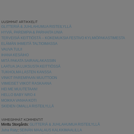
UUSIMMAT ARTIKKELIT
GLITTERIÄ & JUHLAHUMUA RISTEILYLLÄ
HYVIÄ, PAREMPIA & PARHAITA UNIA
TERVEISIÄ KEITTIÖSTÄ – KOKEMUKSIA FESTIVO KYLMIÖPAKASTIMESTA
ELÄMÄN IHMEITÄ TALTIOIMASSA
VAUVA TULI!
IHANA KESÄIHO
MITÄ PAKATA SAIRAALAKASSIIN
LAATUA JA LUKSUSTA KEITTIÖSSÄ
TUKHOLMA LASTEN KANSSA
VINKIT PAREMPAAN MUUTTOON
VIIMEISET VIIKOT RASKAANA
HEI ME MUUTETAAN!
HELLO BABY NRO 4
MOIKKA VANHA KOTI
SKIDIEN OMALLA RISTEILYLLÄ
VIIMEISIMMÄT KOMMENTIT
Minttu Storgårds
:
GLITTERIÄ & JUHLAHUMUA RISTEILYLLÄ
Juha Räty
:
SEINÄN MAALAUS KALKKIMAALILLA