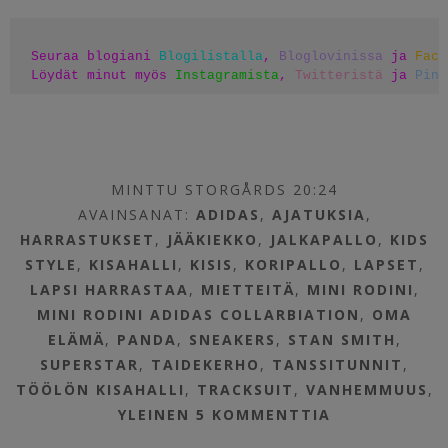
Seuraa blogiani 
Blogilistalla
, 
Bloglovinissa
 ja 
Face
Löydät minut myös 
Instagramista
, 
Twitteristä
 ja 
Pint
MINTTU STORGÅRDS 20:24
AVAINSANAT:
ADIDAS
,
AJATUKSIA
,
HARRASTUKSET
,
JÄÄKIEKKO
,
JALKAPALLO
,
KIDS
STYLE
,
KISAHALLI
,
KISIS
,
KORIPALLO
,
LAPSET
,
LAPSI HARRASTAA
,
MIETTEITÄ
,
MINI RODINI
,
MINI RODINI ADIDAS COLLARBIATION
,
OMA
ELÄMÄ
,
PANDA
,
SNEAKERS
,
STAN SMITH
,
SUPERSTAR
,
TAIDEKERHO
,
TANSSITUNNIT
,
TÖÖLÖN KISAHALLI
,
TRACKSUIT
,
VANHEMMUUS
,
YLEINEN
5 KOMMENTTIA