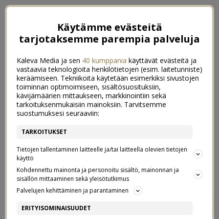
Käytämme evästeitä
tarjotaksemme parempia palveluja
Kaleva Media ja sen
40 kumppania
käyttävät evästeitä ja
vastaavia teknologioita henkilötietojen (esim. laitetunniste)
keräämiseen. Tekniikoita käytetään esimerkiksi sivustojen
toiminnan optimoimiseen, sisältösuosituksiin,
kävijämäärien mittaukseen, markkinointiin sekä
tarkoituksenmukaisiin mainoksiin. Tarvitsemme
suostumuksesi seuraaviin:
TARKOITUKSET
Tietojen tallentaminen laitteelle ja/tai laitteella olevien tietojen
käyttö
Kohdennettu mainonta ja personoitu sisältö, mainonnan ja
sisällön mittaaminen sekä yleisötutkimus
Palvelujen kehittäminen ja parantaminen
KUINKA PALJON
5
ERITYISOMINAISUUDET
HARRASTUKSIA