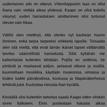
uudenlainen arki on ottanut. Viikonloppuisin taas on ollut
ihana vain viettää aikaa yhdessä. Kaapo on ollut todella
väsynyt, uuden harrastuksen aloittaminen olisi tuntunut
olevan vain liikaa.
Välillä olen miettinyt, että olenko nyt kauhean huono
ihminen, enkä tarjoa tarpeeksi virikkeitä lapsille. Toisaalta
olen sitä mieltä, että eivät tämän ikäiset lapset välttämättä
tarvitse säännöllistä harrastusta. Sillä kyllähän me
kaikenlaista kuitenkin tehdään. Pojilla on soittimia, he
piirtävät ja maalaavat paljon, pelaavat ulkona ja sisällä,
kuunnellaan musiikkia, käydään museoissa, uimassa ja
lisäksi kaikki päiväkodissa, koulussa ja iltapäiväkerhossa
tehtävät jutut. Kuulostaa minusta ihan hyvältä.
Keväällä olisi kuitenkin tarkoitus saada Kaapo sitten vihdoin
sinne futikseen. Elvis puolestaan haluaisi alkaa