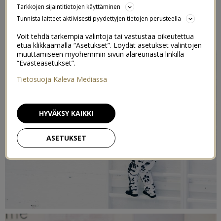
Tarkkojen sijaintitietojen käyttäminen
LAPSELLA PITÄÄ OLLA?
Tunnista laitteet aktiivisesti pyydettyjen tietojen perusteella
1/12/2016
Voit tehdä tarkempia valintoja tai vastustaa oikeutettua
etua klikkaamalla “Asetukset”. Löydät asetukset valintojen
muuttamiseen myöhemmin sivun alareunasta linkillä
“Evästeasetukset”.
Tietosuoja Kaleva Mediassa
HYVÄKSY KAIKKI
ASETUKSET