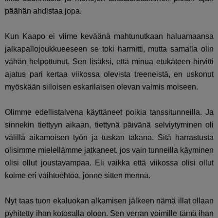
päähän ahdistaa jopa.
Kun Kaapo ei viime keväänä mahtunutkaan haluamaansa
jalkapallojoukkueeseen se toki harmitti, mutta samalla olin
vähän helpottunut. Sen lisäksi, että minua etukäteen hirvitti
ajatus pari kertaa viikossa olevista treeneistä, en uskonut
myöskään silloisen eskarilaisen olevan valmis moiseen.
Olimme edellistalvena käyttäneet poikia tanssitunneilla. Ja
sinnekin tiettyyn aikaan, tiettynä päivänä selviytyminen oli
välillä aikamoisen työn ja tuskan takana. Sitä harrastusta
olisimme mielellämme jatkaneet, jos vain tunneilla käyminen
olisi ollut joustavampaa. Eli vaikka että viikossa olisi ollut
kolme eri vaihtoehtoa, jonne sitten mennä.
Nyt taas tuon ekaluokan alkamisen jälkeen nämä illat ollaan
pyhitetty ihan kotosalla oloon. Sen verran voimille tämä ihan