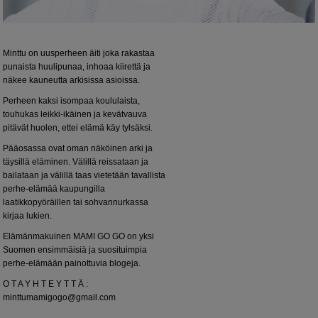
Minttu on uusperheen äiti joka rakastaa
punaista huulipunaa, inhoaa kiirettä ja
näkee kauneutta arkisissa asioissa.
Perheen kaksi isompaa koululaista,
touhukas leikki-ikäinen ja kevätvauva
pitävät huolen, ettei elämä käy tylsäksi.
Pääosassa ovat oman näköinen arki ja
täysillä eläminen. Välillä reissataan ja
bailataan ja välillä taas vietetään tavallista
perhe-elämää kaupungilla
laatikkopyöräillen tai sohvannurkassa
kirjaa lukien.
Elämänmakuinen MAMI GO GO on yksi
Suomen ensimmäisiä ja suosituimpia
perhe-elämään painottuvia blogeja.
O T A Y H T E Y T T Ä :
minttumamigogo@gmail.com