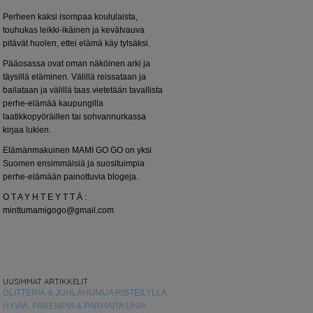
Perheen kaksi isompaa koululaista,
touhukas leikki-ikäinen ja kevätvauva
pitävät huolen, ettei elämä käy tylsäksi.
Pääosassa ovat oman näköinen arki ja
täysillä eläminen. Välillä reissataan ja
bailataan ja välillä taas vietetään tavallista
perhe-elämää kaupungilla
laatikkopyöräillen tai sohvannurkassa
kirjaa lukien.
Elämänmakuinen MAMI GO GO on yksi
Suomen ensimmäisiä ja suosituimpia
perhe-elämään painottuvia blogeja.
O T A Y H T E Y T T Ä :
minttumamigogo@gmail.com
UUSIMMAT ARTIKKELIT
GLITTERIÄ & JUHLAHUMUA RISTEILYLLÄ
HYVIÄ, PAREMPIA & PARHAITA UNIA