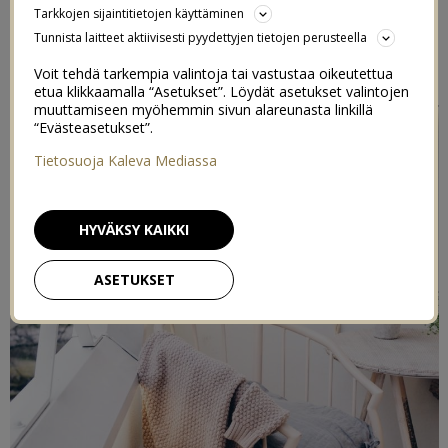
Tarkkojen sijaintitietojen käyttäminen
Tunnista laitteet aktiivisesti pyydettyjen tietojen perusteella
Postaus on toteutettu kaupallisessa yhteistyössä
Philips
Hue
kanssa
Voit tehdä tarkempia valintoja tai vastustaa oikeutettua
etua klikkaamalla “Asetukset”. Löydät asetukset valintojen
muuttamiseen myöhemmin sivun alareunasta linkillä
“Evästeasetukset”.
Tietosuoja Kaleva Mediassa
HYVÄKSY KAIKKI
ASETUKSET