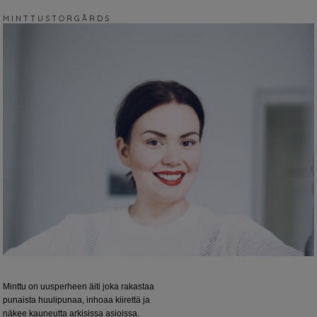
M I N T T U S T O R G Å R D S
Minttu on uusperheen äiti joka rakastaa
punaista huulipunaa, inhoaa kiirettä ja
näkee kauneutta arkisissa asioissa.