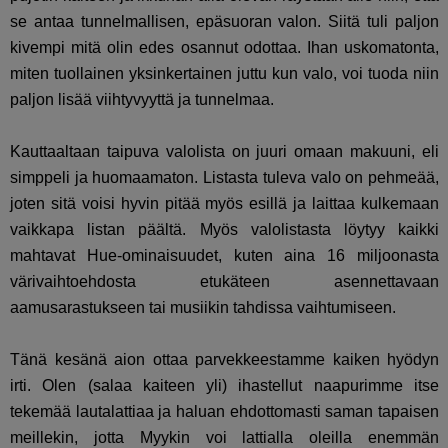
se antaa tunnelmallisen, epäsuoran valon. Siitä tuli paljon
kivempi mitä olin edes osannut odottaa. Ihan uskomatonta,
miten tuollainen yksinkertainen juttu kun valo, voi tuoda niin
paljon lisää viihtyvyyttä ja tunnelmaa.
Kauttaaltaan taipuva valolista on juuri omaan makuuni, eli
simppeli ja huomaamaton. Listasta tuleva valo on pehmeää,
joten sitä voisi hyvin pitää myös esillä ja laittaa kulkemaan
vaikkapa listan päältä. Myös valolistasta löytyy kaikki
mahtavat Hue-ominaisuudet, kuten aina 16 miljoonasta
värivaihtoehdosta etukäteen asennettavaan
aamusarastukseen tai musiikin tahdissa vaihtumiseen.
Tänä kesänä aion ottaa parvekkeestamme kaiken hyödyn
irti. Olen (salaa kaiteen yli) ihastellut naapurimme itse
tekemää lautalattiaa ja haluan ehdottomasti saman tapaisen
meillekin, jotta Myykin voi lattialla oleilla enemmän