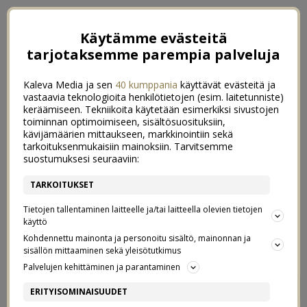
Käytämme evästeitä
tarjotaksemme parempia palveluja
Kaleva Media ja sen
40 kumppania
käyttävät evästeitä ja
vastaavia teknologioita henkilötietojen (esim. laitetunniste)
keräämiseen. Tekniikoita käytetään esimerkiksi sivustojen
toiminnan optimoimiseen, sisältösuosituksiin,
kävijämäärien mittaukseen, markkinointiin sekä
tarkoituksenmukaisiin mainoksiin. Tarvitsemme
suostumuksesi seuraaviin:
TARKOITUKSET
Tietojen tallentaminen laitteelle ja/tai laitteella olevien tietojen
käyttö
Kohdennettu mainonta ja personoitu sisältö, mainonnan ja
sisällön mittaaminen sekä yleisötutkimus
Palvelujen kehittäminen ja parantaminen
VALOT PARVEKKEELLA
0
ERITYISOMINAISUUDET
1/05/2019