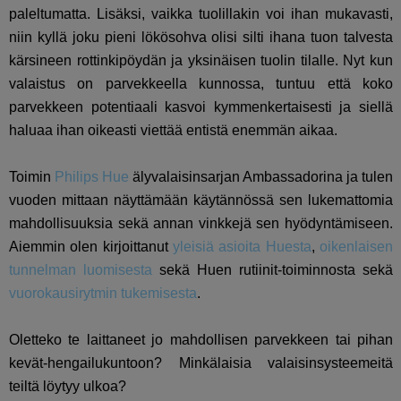
paleltumatta. Lisäksi, vaikka tuolillakin voi ihan mukavasti,
niin kyllä joku pieni lökösohva olisi silti ihana tuon talvesta
kärsineen rottinkipöydän ja yksinäisen tuolin tilalle. Nyt kun
valaistus on parvekkeella kunnossa, tuntuu että koko
parvekkeen potentiaali kasvoi kymmenkertaisesti ja siellä
haluaa ihan oikeasti viettää entistä enemmän aikaa.
Toimin
Philips Hue
älyvalaisinsarjan Ambassadorina ja tulen
vuoden mittaan näyttämään käytännössä sen lukemattomia
mahdollisuuksia sekä annan vinkkejä sen hyödyntämiseen.
Aiemmin olen kirjoittanut
yleisiä asioita Huesta
,
oikenlaisen
tunnelman luomisesta
sekä Huen rutiinit-toiminnosta sekä
vuorokausirytmin tukemisesta
.
Oletteko te laittaneet jo mahdollisen parvekkeen tai pihan
kevät-hengailukuntoon? Minkälaisia valaisinsysteemeitä
teiltä löytyy ulkoa?