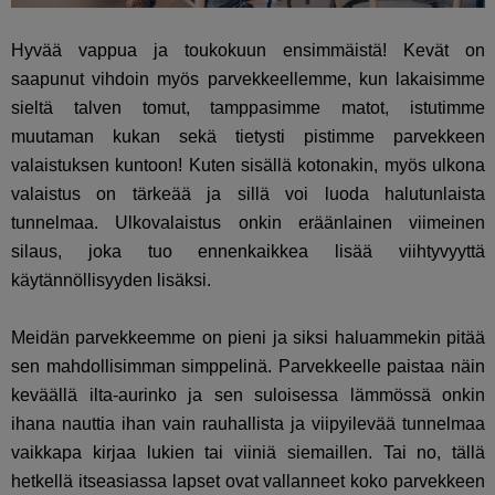
Hyvää vappua ja toukokuun ensimmäistä! Kevät on
saapunut vihdoin myös parvekkeellemme, kun lakaisimme
sieltä talven tomut, tamppasimme matot, istutimme
muutaman kukan sekä tietysti pistimme parvekkeen
valaistuksen kuntoon! Kuten sisällä kotonakin, myös ulkona
valaistus on tärkeää ja sillä voi luoda halutunlaista
tunnelmaa. Ulkovalaistus onkin eräänlainen viimeinen
silaus, joka tuo ennenkaikkea lisää viihtyvyyttä
käytännöllisyyden lisäksi.
Meidän parvekkeemme on pieni ja siksi haluammekin pitää
sen mahdollisimman simppelinä. Parvekkeelle paistaa näin
keväällä ilta-aurinko ja sen suloisessa lämmössä onkin
ihana nauttia ihan vain rauhallista ja viipyilevää tunnelmaa
vaikkapa kirjaa lukien tai viiniä siemaillen. Tai no, tällä
hetkellä itseasiassa lapset ovat vallanneet koko parvekkeen