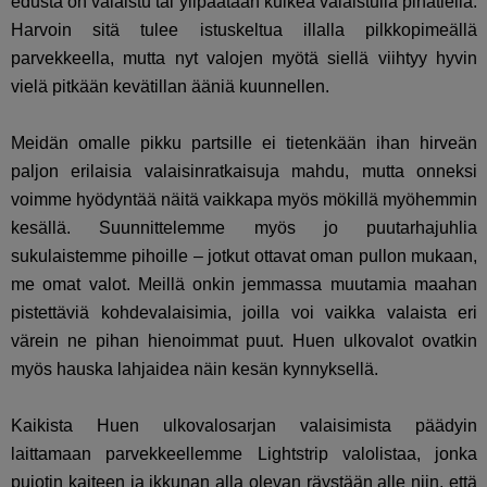
edusta on valaistu tai ylipäätään kulkea valaistulla pihatiellä.
Harvoin sitä tulee istuskeltua illalla pilkkopimeällä
parvekkeella, mutta nyt valojen myötä siellä viihtyy hyvin
vielä pitkään kevätillan ääniä kuunnellen.
Meidän omalle pikku partsille ei tietenkään ihan hirveän
paljon erilaisia valaisinratkaisuja mahdu, mutta onneksi
voimme hyödyntää näitä vaikkapa myös mökillä myöhemmin
kesällä. Suunnittelemme myös jo puutarhajuhlia
sukulaistemme pihoille – jotkut ottavat oman pullon mukaan,
me omat valot. Meillä onkin jemmassa muutamia maahan
pistettäviä kohdevalaisimia, joilla voi vaikka valaista eri
värein ne pihan hienoimmat puut. Huen ulkovalot ovatkin
myös hauska lahjaidea näin kesän kynnyksellä.
Kaikista Huen ulkovalosarjan valaisimista päädyin
laittamaan parvekkeellemme Lightstrip valolistaa, jonka
pujotin kaiteen ja ikkunan alla olevan räystään alle niin, että