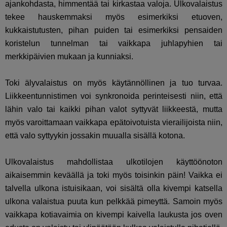
ajankohdasta, himmentää tai kirkastaa valoja. Ulkovalaistus
tekee hauskemmaksi myös esimerkiksi etuoven,
kukkaistutusten, pihan puiden tai esimerkiksi pensaiden
koristelun tunnelman tai vaikkapa juhlapyhien tai
merkkipäivien mukaan ja kunniaksi.
Toki älyvalaistus on myös käytännöllinen ja tuo turvaa.
Liikkeentunnistimen voi synkronoida perinteisesti niin, että
lähin valo tai kaikki pihan valot syttyvät liikkeestä, mutta
myös varoittamaan vaikkapa epätoivotuista vierailijoista niin,
että valo syttyykin jossakin muualla sisällä kotona.
Ulkovalaistus mahdollistaa ulkotilojen käyttöönoton
aikaisemmin keväällä ja toki myös toisinkin päin! Vaikka ei
talvella ulkona istuisikaan, voi sisältä olla kivempi katsella
ulkona valaistua puuta kun pelkkää pimeyttä. Samoin myös
vaikkapa kotiavaimia on kivempi kaivella laukusta jos oven