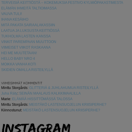
TERVEISIÄ KEITTIÖSTÄ – KOKEMUKSIA FESTIVO KYLMIÖPAKASTIMESTA
ELÄMÄN IHMEITÄ TALTIOIMASSA
VAUVA TULI!
IHANA KESÄIHO
MITÄ PAKATA SAIRAALAKASSIIN
LAATUA JA LUKSUSTA KEITTIÖSSÄ
TUKHOLMA LASTEN KANSSA
VINKIT PAREMPAAN MUUTTOON
VIIMEISET VIIKOT RASKAANA
HEI ME MUUTETAAN!
HELLO BABY NRO 4
MOIKKA VANHA KOTI
SKIDIEN OMALLA RISTEILYLLÄ
VIIMEISIMMÄT KOMMENTIT
Minttu Storgårds
:
GLITTERIÄ & JUHLAHUMUA RISTEILYLLÄ
Juha Räty
:
SEINÄN MAALAUS KALKKIMAALILLA
Marie
:
ELÄMÄÄ HISSITTÖMÄSSÄ TALOSSA
Minttu Storgårds
:
MEISTÄKÖ LASTENSUOJELUN KRIISIPERHE?
Kiinnostunut
:
MEISTÄKÖ LASTENSUOJELUN KRIISIPERHE?