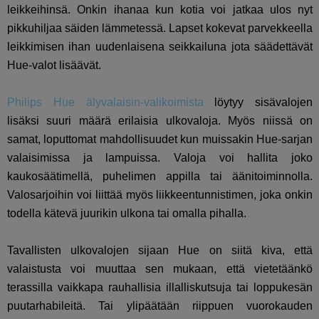
leikkeihinsä. Onkin ihanaa kun kotia voi jatkaa ulos nyt
pikkuhiljaa säiden lämmetessä. Lapset kokevat parvekkeella
leikkimisen ihan uudenlaisena seikkailuna jota säädettävät
Hue-valot lisäävät.
Philips Hue älyvalaisin-valikoimista
löytyy sisävalojen
lisäksi suuri määrä erilaisia ulkovaloja. Myös niissä on
samat, loputtomat mahdollisuudet kun muissakin Hue-sarjan
valaisimissa ja lampuissa. Valoja voi hallita joko
kaukosäätimellä, puhelimen appilla tai äänitoiminnolla.
Valosarjoihin voi liittää myös liikkeentunnistimen, joka onkin
todella kätevä juurikin ulkona tai omalla pihalla.
Tavallisten ulkovalojen sijaan Hue on siitä kiva, että
valaistusta voi muuttaa sen mukaan, että vietetäänkö
terassilla vaikkapa rauhallisia illalliskutsuja tai loppukesän
puutarhabileitä. Tai ylipäätään riippuen vuorokauden