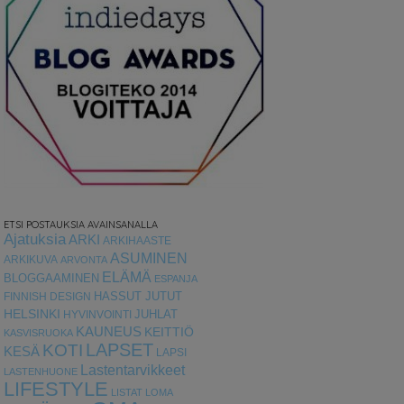
ETSI POSTAUKSIA AVAINSANALLA
Ajatuksia
ARKI
ARKIHAASTE
ASUMINEN
ARKIKUVA
ARVONTA
ELÄMÄ
BLOGGAAMINEN
ESPANJA
HASSUT JUTUT
FINNISH DESIGN
HELSINKI
HYVINVOINTI
JUHLAT
KAUNEUS
KEITTIÖ
KASVISRUOKA
LAPSET
KOTI
KESÄ
LAPSI
Lastentarvikkeet
LASTENHUONE
LIFESTYLE
LISTAT
LOMA