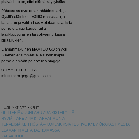
pitävät huolen, ettei elämä käy tylsäksi.
Pääosassa ovat oman näköinen arki ja
täysillä eläminen. Välillä reissataan ja
bailataan ja välillä taas vietetään tavallista
perhe-elämää kaupungilla
laatikkopyöräillen tai sohvannurkassa
kirjaa lukien.
Elämänmakuinen MAMI GO GO on yksi
Suomen ensimmäisiä ja suosituimpia
perhe-elämään painottuvia blogeja.
O T A Y H T E Y T T Ä :
minttumamigogo@gmail.com
UUSIMMAT ARTIKKELIT
GLITTERIÄ & JUHLAHUMUA RISTEILYLLÄ
HYVIÄ, PAREMPIA & PARHAITA UNIA
TERVEISIÄ KEITTIÖSTÄ – KOKEMUKSIA FESTIVO KYLMIÖPAKASTIMESTA
ELÄMÄN IHMEITÄ TALTIOIMASSA
VAUVA TULI!