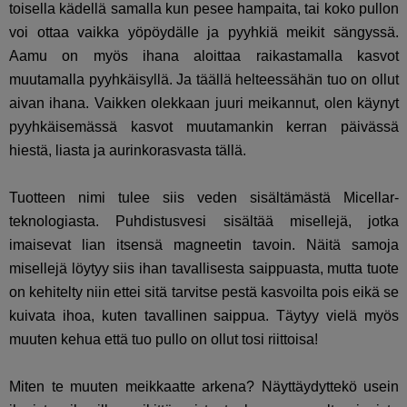
toisella kädellä samalla kun pesee hampaita, tai koko pullon
voi ottaa vaikka yöpöydälle ja pyyhkiä meikit sängyssä.
Aamu on myös ihana aloittaa raikastamalla kasvot
muutamalla pyyhkäisyllä. Ja täällä helteessähän tuo on ollut
aivan ihana. Vaikken olekkaan juuri meikannut, olen käynyt
pyyhkäisemässä kasvot muutamankin kerran päivässä
hiestä, liasta ja aurinkorasvasta tällä.
Tuotteen nimi tulee siis veden sisältämästä Micellar-
teknologiasta. Puhdistusvesi sisältää misellejä, jotka
imaisevat lian itsensä magneetin tavoin. Näitä samoja
misellejä löytyy siis ihan tavallisesta saippuasta, mutta tuote
on kehitelty niin ettei sitä tarvitse pestä kasvoilta pois eikä se
kuivata ihoa, kuten tavallinen saippua. Täytyy vielä myös
muuten kehua että tuo pullo on ollut tosi riittoisa!
Miten te muuten meikkaatte arkena? Näyttäydyttekö usein