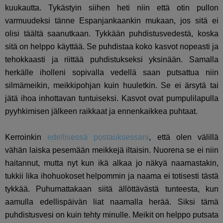
kuukautta. Tykästyin siihen heti niin että otin pullon
varmuudeksi tänne Espanjankaankin mukaan, jos sitä ei
olisi täältä saanutkaan. Tykkään puhdistusvedestä, koska
sitä on helppo käyttää. Se puhdistaa koko kasvot nopeasti ja
tehokkaasti ja riittää puhdistukseksi yksinään. Samalla
herkälle iholleni sopivalla vedellä saan putsattua niin
silmämeikin, meikkipohjan kuin huuletkin. Se ei ärsytä tai
jätä ihoa inhottavan tuntuiseksi. Kasvot ovat pumpulilapulla
pyyhkimisen jälkeen raikkaat ja ennenkaikkea puhtaat.
Kerroinkin
edellisessä postauksessani
, että olen välillä
vähän laiska pesemään meikkejä iltaisin. Nuorena se ei niin
haitannut, mutta nyt kun ikä alkaa jo näkyä naamastakin,
tukkii lika ihohuokoset helpommin ja naama ei totisesti tästä
tykkää. Puhumattakaan siitä ällöttävästä tunteesta, kun
aamulla edellispäivän liat naamalla herää. Siksi tämä
puhdistusvesi on kuin tehty minulle. Meikit on helppo putsata