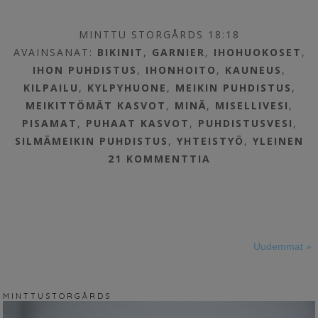
MINTTU STORGÅRDS 18:18
AVAINSANAT:
BIKINIT
,
GARNIER
,
IHOHUOKOSET
,
IHON PUHDISTUS
,
IHONHOITO
,
KAUNEUS
,
KILPAILU
,
KYLPYHUONE
,
MEIKIN PUHDISTUS
,
MEIKITTÖMÄT KASVOT
,
MINÄ
,
MISELLIVESI
,
PISAMAT
,
PUHAAT KASVOT
,
PUHDISTUSVESI
,
SILMÄMEIKIN PUHDISTUS
,
YHTEISTYÖ
,
YLEINEN
21 KOMMENTTIA
Uudemmat »
M I N T T U S T O R G Å R D S