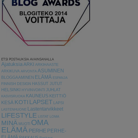
ETSI POSTAUKSIA AVAINSANALLA
Ajatuksia
ARKI
ARKIHAASTE
ASUMINEN
ARKIKUVA
ARVONTA
ELÄMÄ
BLOGGAAMINEN
ESPANJA
HASSUT JUTUT
FINNISH DESIGN
HELSINKI
HYVINVOINTI
JUHLAT
KAUNEUS
KEITTIÖ
KASVISRUOKA
LAPSET
KOTI
KESÄ
LAPSI
Lastentarvikkeet
LASTENHUONE
LIFESTYLE
LISTAT
LOMA
OMA
MINÄ
MUOTI
ELÄMÄ
PERHE
PERHE-
ELÄMÄ
RAKKAUS
Raskaus