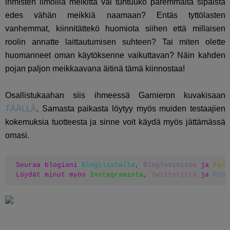
ihmisten ilmoilla meikittä vai tuntuuko paremmalta sipaista
edes vähän meikkiä naamaan? Entäs tyttölasten
vanhemmat, kiinnitättekö huomiota siihen että millaisen
roolin annatte laittautumisen suhteen? Tai miten olette
huomanneet oman käytöksenne vaikuttavan? Näin kahden
pojan paljon meikkaavana äitinä tämä kiinnostaa!
Osallistukaahan siis ihmeessä Garnieron kuvakisaan
TÄÄLLÄ
. Samasta paikasta löytyy myös muiden testaajien
kokemuksia tuotteesta ja sinne voit käydä myös jättämässä
omasi.
Seuraa blogiani 
Blogilistalla
, 
Bloglovinissa
 ja 
Face
Löydät minut myös 
Instagramista
, 
Twitteristä
 ja 
Pint