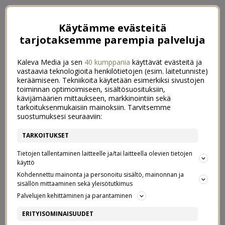
Käytämme evästeitä
tarjotaksemme parempia palveluja
Kaleva Media ja sen
40 kumppania
käyttävät evästeitä ja
vastaavia teknologioita henkilötietojen (esim. laitetunniste)
keräämiseen. Tekniikoita käytetään esimerkiksi sivustojen
toiminnan optimoimiseen, sisältösuosituksiin,
kävijämäärien mittaukseen, markkinointiin sekä
tarkoituksenmukaisiin mainoksiin. Tarvitsemme
suostumuksesi seuraaviin:
TARKOITUKSET
Tietojen tallentaminen laitteelle ja/tai laitteella olevien tietojen
käyttö
Kohdennettu mainonta ja personoitu sisältö, mainonnan ja
sisällön mittaaminen sekä yleisötutkimus
Palvelujen kehittäminen ja parantaminen
MEIKITTÖMÄT KASVOT
21
ERITYISOMINAISUUDET
21/05/2015