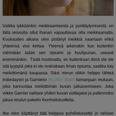
Vaikka tykkäänkin meikkaamisesta ja pynttäytymisestä, on
tällä reissulla ollut ihanan vapauttavaa olla meikkaamatta.
Kuukauden aikana olen pistänyt meikkiä naamaan ehkä
yhteensä viisi kertaa. Yleensä arkenakin kun kuitenkin
vähintään laitan sen ripsarin ja huulipunan, useasti
enemmänkin. Tästä huolimatta, en kuitenkaan ikinä ole ole
sitä tyyppiä joka ei vie roskiakaan ilman ripsaria, saatika käy
meikittömänä kaupassa. Siksi minun olikin helppo lähteä
Indiedaysin ja Garnierin
Micellar Water
kamanjaan mukaan,
joka kannustaa meikittömän kuvan julkaisemiseen. Joka
viikko Garnier valitsee yhden kuvan voittajaksi ja palkinnoksi
jakaa reiulun paketin ihonhoitotuotteita.
Itse olen käyttänyt tätä helppoa puhdistusvettä jo nelisen