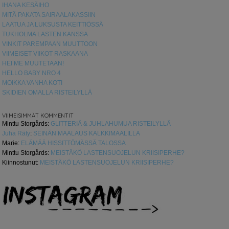
IHANA KESÄIHO
MITÄ PAKATA SAIRAALAKASSIIN
LAATUA JA LUKSUSTA KEITTIÖSSÄ
TUKHOLMA LASTEN KANSSA
VINKIT PAREMPAAN MUUTTOON
VIIMEISET VIIKOT RASKAANA
HEI ME MUUTETAAN!
HELLO BABY NRO 4
MOIKKA VANHA KOTI
SKIDIEN OMALLA RISTEILYLLÄ
VIIMEISIMMÄT KOMMENTIT
Minttu Storgårds
:
GLITTERIÄ & JUHLAHUMUA RISTEILYLLÄ
Juha Räty
:
SEINÄN MAALAUS KALKKIMAALILLA
Marie
:
ELÄMÄÄ HISSITTÖMÄSSÄ TALOSSA
Minttu Storgårds
:
MEISTÄKÖ LASTENSUOJELUN KRIISIPERHE?
Kiinnostunut
:
MEISTÄKÖ LASTENSUOJELUN KRIISIPERHE?