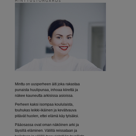
M I N T T U S T O R G Å R D S
Minttu on uusperheen äiti joka rakastaa
punaista huulipunaa, inhoaa kiirettä ja
näkee kauneutta arkisissa asioissa.
Perheen kaksi isompaa koululaista,
touhukas leikki-ikäinen ja kevätvauva
pitävät huolen, ettei elämä käy tylsäksi.
Pääosassa ovat oman näköinen arki ja
täysillä eläminen. Välillä reissataan ja