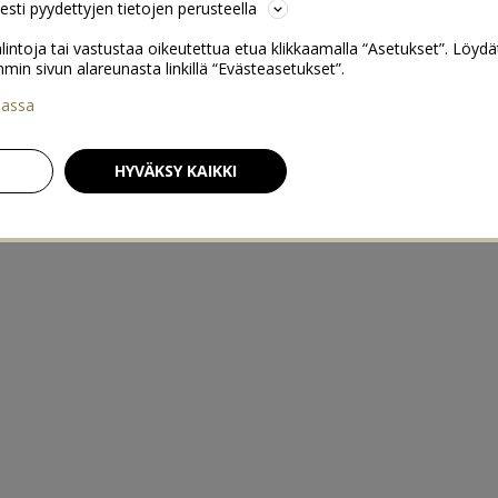
sesti pyydettyjen tietojen perusteella
lintoja tai vastustaa oikeutettua etua klikkaamalla “Asetukset”. Löydä
 sivun alareunasta linkillä “Evästeasetukset”.
iassa
HYVÄKSY KAIKKI