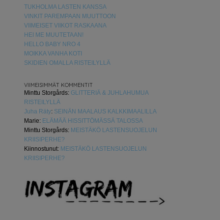
TUKHOLMA LASTEN KANSSA
VINKIT PAREMPAAN MUUTTOON
VIIMEISET VIIKOT RASKAANA
HEI ME MUUTETAAN!
HELLO BABY NRO 4
MOIKKA VANHA KOTI
SKIDIEN OMALLA RISTEILYLLÄ
VIIMEISIMMÄT KOMMENTIT
Minttu Storgårds
:
GLITTERIÄ & JUHLAHUMUA
RISTEILYLLÄ
Juha Räty
:
SEINÄN MAALAUS KALKKIMAALILLA
Marie
:
ELÄMÄÄ HISSITTÖMÄSSÄ TALOSSA
Minttu Storgårds
:
MEISTÄKÖ LASTENSUOJELUN
KRIISIPERHE?
Kiinnostunut
:
MEISTÄKÖ LASTENSUOJELUN
KRIISIPERHE?