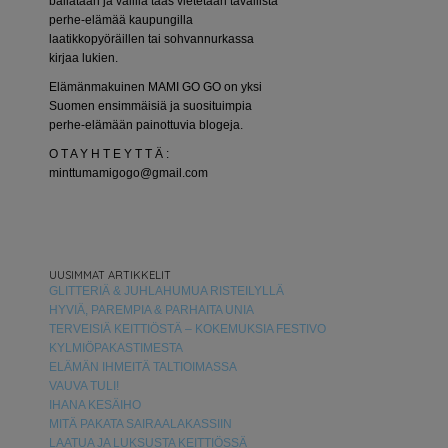
bailataan ja välillä taas vietetään tavallista
perhe-elämää kaupungilla
laatikkopyöräillen tai sohvannurkassa
kirjaa lukien.
Elämänmakuinen MAMI GO GO on yksi
Suomen ensimmäisiä ja suosituimpia
perhe-elämään painottuvia blogeja.
O T A Y H T E Y T T Ä :
minttumamigogo@gmail.com
UUSIMMAT ARTIKKELIT
GLITTERIÄ & JUHLAHUMUA RISTEILYLLÄ
HYVIÄ, PAREMPIA & PARHAITA UNIA
TERVEISIÄ KEITTIÖSTÄ – KOKEMUKSIA FESTIVO
KYLMIÖPAKASTIMESTA
ELÄMÄN IHMEITÄ TALTIOIMASSA
VAUVA TULI!
IHANA KESÄIHO
MITÄ PAKATA SAIRAALAKASSIIN
LAATUA JA LUKSUSTA KEITTIÖSSÄ