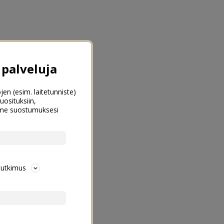
palveluja
jen (esim. laitetunniste)
uosituksiin,
emme suostumuksesi
tutkimus