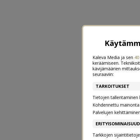
Käytämme
Kaleva Media ja sen
40
keräämiseen. Tekniikoit
kävijämäärien mittauks
seuraaviin:
TARKOITUKSET
Tietojen tallentaminen la
Kohdennettu mainonta j
Palvelujen kehittämine
ERITYISOMINAISUU
Tarkkojen sijaintitieto