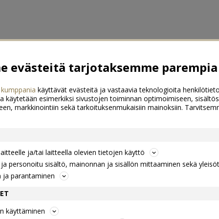
 evästeitä tarjotaksemme parempia 
 kumppania
käyttävät evästeitä ja vastaavia teknologioita henkilötieto
a käytetään esimerkiksi sivustojen toiminnan optimoimiseen, sisältös
een, markkinointiin sekä tarkoituksenmukaisiin mainoksiin. Tarvits
itteelle ja/tai laitteella olevien tietojen käyttö
a personoitu sisältö, mainonnan ja sisällön mittaaminen sekä yleisö
n ja parantaminen
DET
jen käyttäminen