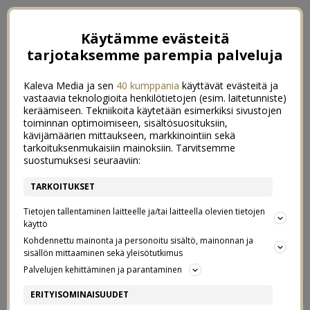
Käytämme evästeitä
tarjotaksemme parempia palveluja
Kaleva Media ja sen
40 kumppania
käyttävät evästeitä ja
vastaavia teknologioita henkilötietojen (esim. laitetunniste)
keräämiseen. Tekniikoita käytetään esimerkiksi sivustojen
toiminnan optimoimiseen, sisältösuosituksiin,
kävijämäärien mittaukseen, markkinointiin sekä
tarkoituksenmukaisiin mainoksiin. Tarvitsemme
suostumuksesi seuraaviin:
TARKOITUKSET
Tietojen tallentaminen laitteelle ja/tai laitteella olevien tietojen
käyttö
Kohdennettu mainonta ja personoitu sisältö, mainonnan ja
sisällön mittaaminen sekä yleisötutkimus
Palvelujen kehittäminen ja parantaminen
TALVI TÄLLAINEN
1
ERITYISOMINAISUUDET
13/01/2020