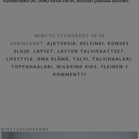
vuodenaika on, onko lunta vai ei, kunhan paistaa aurinko.
MINTTU STORGÅRDS 16:30
AVAINSANAT:
AJATUKSIA
,
HELSINKI
,
KONGES
SLOJD
,
LAPSET
,
LASTEN TALVIVAATTEET
,
LIFESTYLE
,
OMA ELÄMÄ
,
TALVI
,
TALVIHAALARI
,
TOPPAHAALARI
,
WILDKIND KIDS
,
YLEINEN
1
KOMMENTTI
M I N T T U S T O R G Å R D S