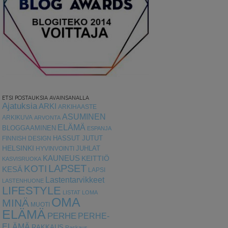
ETSI POSTAUKSIA AVAINSANALLA
Ajatuksia
ARKI
ARKIHAASTE
ASUMINEN
ARKIKUVA
ARVONTA
ELÄMÄ
BLOGGAAMINEN
ESPANJA
HASSUT JUTUT
FINNISH DESIGN
HELSINKI
HYVINVOINTI
JUHLAT
KAUNEUS
KEITTIÖ
KASVISRUOKA
LAPSET
KOTI
KESÄ
LAPSI
Lastentarvikkeet
LASTENHUONE
LIFESTYLE
LISTAT
LOMA
OMA
MINÄ
MUOTI
ELÄMÄ
PERHE
PERHE-
ELÄMÄ
RAKKAUS
Raskaus