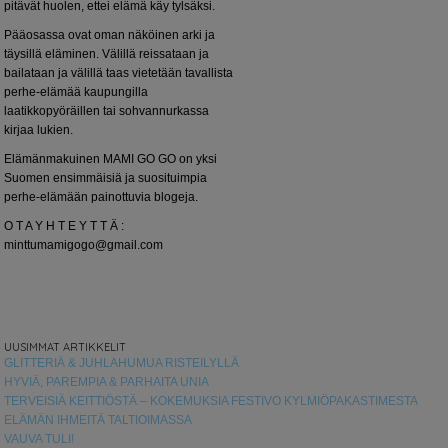
pitävät huolen, ettei elämä käy tylsäksi.
Pääosassa ovat oman näköinen arki ja
täysillä eläminen. Välillä reissataan ja
bailataan ja välillä taas vietetään tavallista
perhe-elämää kaupungilla
laatikkopyöräillen tai sohvannurkassa
kirjaa lukien.
Elämänmakuinen MAMI GO GO on yksi
Suomen ensimmäisiä ja suosituimpia
perhe-elämään painottuvia blogeja.
O T A Y H T E Y T T Ä :
minttumamigogo@gmail.com
UUSIMMAT ARTIKKELIT
GLITTERIÄ & JUHLAHUMUA RISTEILYLLÄ
HYVIÄ, PAREMPIA & PARHAITA UNIA
TERVEISIÄ KEITTIÖSTÄ – KOKEMUKSIA FESTIVO KYLMIÖPAKASTIMESTA
ELÄMÄN IHMEITÄ TALTIOIMASSA
VAUVA TULI!