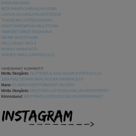
IHANA KESÄIHO
MITÄ PAKATA SAIRAALAKASSIIN
LAATUA JA LUKSUSTA KEITTIÖSSÄ
TUKHOLMA LASTEN KANSSA
VINKIT PAREMPAAN MUUTTOON
VIIMEISET VIIKOT RASKAANA
HEI ME MUUTETAAN!
HELLO BABY NRO 4
MOIKKA VANHA KOTI
SKIDIEN OMALLA RISTEILYLLÄ
VIIMEISIMMÄT KOMMENTIT
Minttu Storgårds
:
GLITTERIÄ & JUHLAHUMUA RISTEILYLLÄ
Juha Räty
:
SEINÄN MAALAUS KALKKIMAALILLA
Marie
:
ELÄMÄÄ HISSITTÖMÄSSÄ TALOSSA
Minttu Storgårds
:
MEISTÄKÖ LASTENSUOJELUN KRIISIPERHE?
Kiinnostunut
:
MEISTÄKÖ LASTENSUOJELUN KRIISIPERHE?