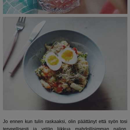
Jo ennen kun tulin raskaaksi, olin päättänyt että syön tosi
terveellisesti ja yritän liikkua mahdollisimman paljon.