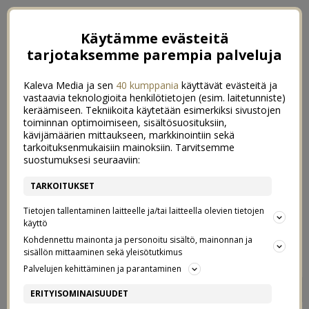
Käytämme evästeitä
tarjotaksemme parempia palveluja
Kaleva Media ja sen
40 kumppania
käyttävät evästeitä ja
vastaavia teknologioita henkilötietojen (esim. laitetunniste)
keräämiseen. Tekniikoita käytetään esimerkiksi sivustojen
toiminnan optimoimiseen, sisältösuosituksiin,
kävijämäärien mittaukseen, markkinointiin sekä
tarkoituksenmukaisiin mainoksiin. Tarvitsemme
suostumuksesi seuraaviin:
TARKOITUKSET
Tietojen tallentaminen laitteelle ja/tai laitteella olevien tietojen
käyttö
Kohdennettu mainonta ja personoitu sisältö, mainonnan ja
sisällön mittaaminen sekä yleisötutkimus
Palvelujen kehittäminen ja parantaminen
RASKAUSAJAN
21
ERITYISOMINAISUUDET
RUOKAVALIONI