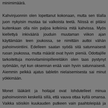
minimimäärä.
Kahvinjuonnin olen lopettanut kokonaan, mutta sen tilalla
juon nykyisin mustaa tai valkoista teetä. Niissä ei pitäisi
kuitenkaan olla niin paljoa kofeiinia mitä kahvissa. Myös
kiellettyä inkivääriä jouduin muutaman viikon ajan
käyttämään teen joukossa, se nimittäin auttoi vähän
pahoinvointiini. Edelleen saatan syödä sitä satunnaisesti
ruoan joukossa, mutta määrät ovat hyvin pieniä. Odottajille
tarkoitettuja monivitamiinipillereitäkin olen taas pystynyt
syömään, nyt kun oksennan enää vain hyvin satunnaisesti.
Aiemmin pelkkä ajatus tabletin nielaisemisesta sai minut
yökkimään.
Monet lääkärit ja hoitajat ovat lohdutelleet minua
pahoinvoinnin keskellä sillä, että vauva ottaa kyllä omansa.
Vaikka söisikin kuukauden putkeen vain paahtoleipää ja