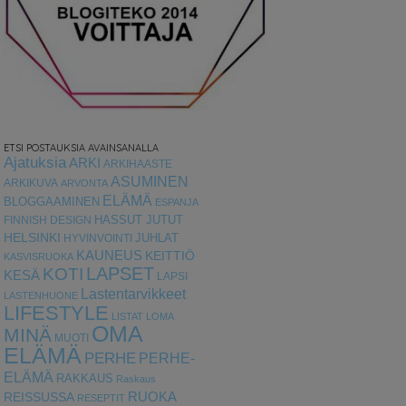
ETSI POSTAUKSIA AVAINSANALLA
Ajatuksia
ARKI
ARKIHAASTE
ASUMINEN
ARKIKUVA
ARVONTA
ELÄMÄ
BLOGGAAMINEN
ESPANJA
HASSUT JUTUT
FINNISH DESIGN
HELSINKI
HYVINVOINTI
JUHLAT
KAUNEUS
KEITTIÖ
KASVISRUOKA
LAPSET
KOTI
KESÄ
LAPSI
Lastentarvikkeet
LASTENHUONE
LIFESTYLE
LISTAT
LOMA
OMA
MINÄ
MUOTI
ELÄMÄ
PERHE
PERHE-
ELÄMÄ
RAKKAUS
Raskaus
RUOKA
REISSUSSA
RESEPTIT