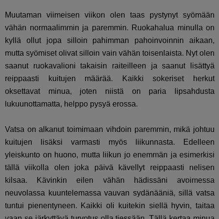
Muutaman viimeisen viikon olen taas pystynyt syömään
vähän normaalimmin ja paremmin. Ruokahalua minulla on
kyllä ollut jopa silloin pahimman pahoinvoinnin aikaan,
mutta syömiset olivat silloin vain vähän toisenlaista. Nyt olen
saanut ruokavalioni takaisin raiteilleen ja saanut lisättyä
reippaasti kuitujen määrää. Kaikki sokeriset herkut
oksettavat minua, joten niistä on paria lipsahdusta
lukuunottamatta, helppo pysyä erossa.
Vatsa on alkanut toimimaan vihdoin paremmin, mikä johtuu
kuitujen lisäksi varmasti myös liikunnasta. Edelleen
yleiskunto on huono, mutta liikun jo enemmän ja esimerkisi
tällä viikolla olen joka päivä kävellyt reippaasti nelisen
kilsaa. Kävinkin eilen vähän hädissäni avoimessa
neuvolassa kuuntelemassa vauvan sydänääniä, sillä vatsa
tuntui pienentyneen. Kaikki oli kuitekin siellä hyvin, taitaa
vaan se järkyttävä turvotus olla tiessään. Tällä kertaa minua