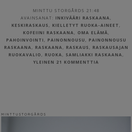
MINTTU STORGÅRDS 21:48
AVAINSANAT:
INKIVÄÄRI RASKAANA
,
KESKIRASKAUS
,
KIELLETYT RUOKA-AINEET
,
KOFEIINI RASKAANA
,
OMA ELÄMÄ
,
PAHOINVOINTI
,
PAINONNOUSU
,
PAINONNOUSU
RASKAANA
,
RASKAANA
,
RASKAUS
,
RASKAUSAJAN
RUOKAVALIO
,
RUOKA
,
SAMLIAKKI RASKAANA
,
YLEINEN
21 KOMMENTTIA
M I N T T U S T O R G Å R D S