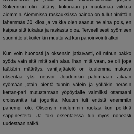
Sokerinkin olin jättänyt kokonaan jo muutamaa viikkoa
aiemmin. Aiemmissa raskauksissa painoa on tullut nimittäin
lähemmäs 30 kiloa ja vaikka olen saanut ne aina pois, en
kaipaa sitä tukalaa ja raskasta oloa. Terveellisesti syömisen
suunnittelut kuitenkin muuttuivat kun pahoinvointi alkoi.
Kun voin huonosti ja oksensin jatkuvasti, oli minun pakko
syödä vain sitä mitä sain alas. Ihan mitä vaan, se oli jopa
lääkärin määräys, vaniljajäätelö on kuulemma mukava
oksentaa yksi neuvoi. Jouduinkin pahimpaan aikaan
syömään jotain pientä tunnin välein ja yölläkin heräsin
kerran-pari mutustamaan yöpöydälle valmiiksi ottamaani
croissanttia tai jogurttia. Muuten tuli entistä enemmän
pahempi olo. Oksensin mielummin ruokaa kun pelkkiä
sappinesteitä. Ja toki oksentaessa tuli myös nopeasti
uudestaan nälkä.