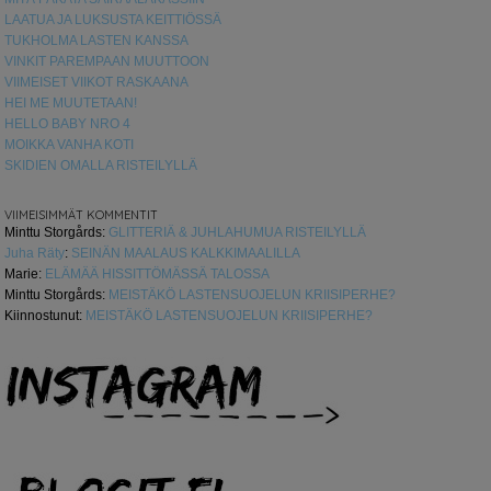
LAATUA JA LUKSUSTA KEITTIÖSSÄ
TUKHOLMA LASTEN KANSSA
VINKIT PAREMPAAN MUUTTOON
VIIMEISET VIIKOT RASKAANA
HEI ME MUUTETAAN!
HELLO BABY NRO 4
MOIKKA VANHA KOTI
SKIDIEN OMALLA RISTEILYLLÄ
VIIMEISIMMÄT KOMMENTIT
Minttu Storgårds
:
GLITTERIÄ & JUHLAHUMUA RISTEILYLLÄ
Juha Räty
:
SEINÄN MAALAUS KALKKIMAALILLA
Marie
:
ELÄMÄÄ HISSITTÖMÄSSÄ TALOSSA
Minttu Storgårds
:
MEISTÄKÖ LASTENSUOJELUN KRIISIPERHE?
Kiinnostunut
:
MEISTÄKÖ LASTENSUOJELUN KRIISIPERHE?