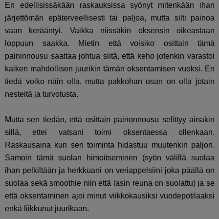
En edellisissäkään raskauksissa syönyt mitenkään ihan
järjettömän epäterveellisesti tai paljoa, mutta silti painoa
vaan kerääntyi. Vaikka niissäkin oksensin oikeastaan
loppuun saakka. Mietin että voisiko osittain tämä
paininnousu saattaa johtua siitä, että keho jotenkin varastoi
kaiken mahdollisen juurikin tämän oksentamisen vuoksi. En
tiedä voiko näin olla, mutta pakkohan osan on olla jotain
nesteitä ja turvotusta.
Mutta sen tiedän, että osittain painonnousu selittyy ainakin
sillä, ettei vatsani toimi oksentaessa ollenkaan.
Raskausaina kun sen toiminta hidastuu muutenkin paljon.
Samoin tämä suolan himoitseminen (syön välillä suolaa
ihan pelkiltään ja herkkuani on veriappelsiini joka päällä on
suolaa sekä smoothie niin että lasin reuna on suolattu) ja se
että oksentaminen ajoi minut viikkokausiksi vuodepotilaaksi
enkä liikkunut juurikaan.