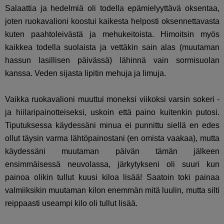
Salaattia ja hedelmiä oli todella epämielyyttävä oksentaa,
joten ruokavalioni koostui kaikesta helposti oksennettavasta
kuten paahtoleivästä ja mehukeitoista. Himoitsin myös
kaikkea todella suolaista ja vettäkin sain alas (muutaman
hassun lasillisen päivässä) lähinnä vain sormisuolan
kanssa. Veden sijasta lipitin mehuja ja limuja.
Vaikka ruokavalioni muuttui moneksi viikoksi varsin sokeri -
ja hiilaripainotteiseksi, uskoin että paino kuitenkin putosi.
Tiputuksessa käydessäni minua ei punnittu siellä en edes
ollut täysin varma lähtöpainostani (en omista vaakaa), mutta
käydessäni muutaman päivän tämän jälkeen
ensimmäisessä neuvolassa, järkytykseni oli suuri kun
painoa olikin tullut kuusi kiloa lisää! Saatoin toki painaa
valmiiksikin muutaman kilon enemmän mitä luulin, mutta silti
reippaasti useampi kilo oli tullut lisää.