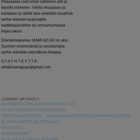
Pääosassa ovat oman näköinen arki ja
täysillä eläminen. Välillä reissataan ja
bailataan ja välillä taas vietetään tavallista
perhe-elämää kaupungilla
laatikkopyöräillen tai sohvannurkassa
kirjaa lukien.
Elämänmakuinen MAMI GO GO on yksi
Suomen ensimmäisiä ja suosituimpia
perhe-elämään painottuvia blogeja.
O T A Y H T E Y T T Ä :
minttumamigogo@gmail.com
UUSIMMAT ARTIKKELIT
GLITTERIÄ & JUHLAHUMUA RISTEILYLLÄ
HYVIÄ, PAREMPIA & PARHAITA UNIA
TERVEISIÄ KEITTIÖSTÄ – KOKEMUKSIA FESTIVO KYLMIÖPAKASTIMESTA
ELÄMÄN IHMEITÄ TALTIOIMASSA
VAUVA TULI!
IHANA KESÄIHO
MITÄ PAKATA SAIRAALAKASSIIN