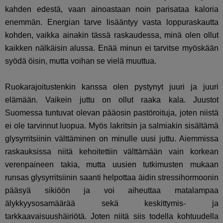
kahden edestä, vaan ainoastaan noin parisataa kaloria
enemmän. Energian tarve lisääntyy vasta loppuraskautta
kohden, vaikka ainakin tässä raskaudessa, minä olen ollut
kaikken nälkäisin alussa. Enää minun ei tarvitse myöskään
syödä öisin, mutta voihan se vielä muuttua.
Ruokarajoitustenkin kanssa olen pystynyt juuri ja juuri
elämään. Vaikein juttu on ollut raaka kala. Juustot
Suomessa tuntuvat olevan pääosin pastöroituja, joten niistä
ei ole tarvinnut luopua. Myös lakritsin ja salmiakin sisältämä
glysyrritsiinin välttäminen on minulle uusi juttu. Aiemmissa
raskauksissa niitä kehoitettiin välttämään vain korkean
verenpaineen takia, mutta uusien tutkimusten mukaan
runsas glysyrritsiinin saanti helpottaa äidin stressihormoonin
pääsyä sikiöön ja voi aiheuttaa matalampaa
älykkyysosamäärää sekä keskittymis- ja
tarkkaavaisuushäiriötä. Joten niitä siis todella kohtuudella