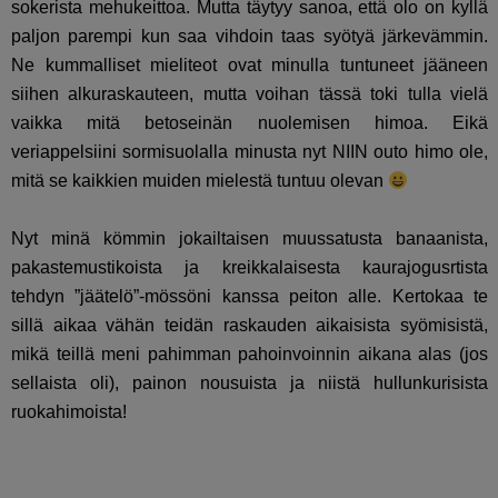
sokerista mehukeittoa. Mutta täytyy sanoa, että olo on kyllä
paljon parempi kun saa vihdoin taas syötyä järkevämmin.
Ne kummalliset mieliteot ovat minulla tuntuneet jääneen
siihen alkuraskauteen, mutta voihan tässä toki tulla vielä
vaikka mitä betoseinän nuolemisen himoa. Eikä
veriappelsiini sormisuolalla minusta nyt NIIN outo himo ole,
mitä se kaikkien muiden mielestä tuntuu olevan
Nyt minä kömmin jokailtaisen muussatusta banaanista,
pakastemustikoista ja kreikkalaisesta kaurajogusrtista
tehdyn ”jäätelö”-mössöni kanssa peiton alle. Kertokaa te
sillä aikaa vähän teidän raskauden aikaisista syömisistä,
mikä teillä meni pahimman pahoinvoinnin aikana alas (jos
sellaista oli), painon nousuista ja niistä hullunkurisista
ruokahimoista!