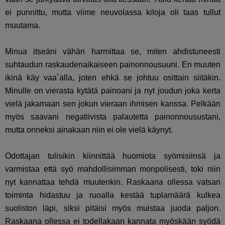
ei punnittu, mutta viime neuvolassa kiloja oli taas tullut
muutama.
Minua itseäni vähän harmittaa se, miten ahdistuneesti
suhtaudun raskaudenaikaiseen painonnousuuni. En muuten
ikinä käy vaa´alla, joten ehkä se johtuu osittain siitäkin.
Minulle on vierasta kytätä painoani ja nyt joudun joka kerta
vielä jakamaan sen jokun vieraan ihmisen kanssa. Pelkään
myös saavani negatiivista palautetta painonnousustani,
mutta onneksi ainakaan niin ei ole vielä käynyt.
Odottajan tulisikin kiinnittää huomiota syömisiinsä ja
varmistaa että syö mahdollisimman monpolisesti, toki niin
nyt kannattaa tehdä muutenkin. Raskaana ollessa vatsan
toiminta hidastuu ja ruoalla kestää tuplamäärä kulkea
suoliston läpi, siksi pitäisi myös muistaa juoda paljon.
Raskaana ollessa ei todellakaan kannata myöskään syödä