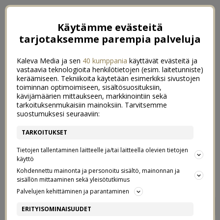
Käytämme evästeitä
tarjotaksemme parempia palveluja
Kaleva Media ja sen
40 kumppania
käyttävät evästeitä ja
vastaavia teknologioita henkilötietojen (esim. laitetunniste)
keräämiseen. Tekniikoita käytetään esimerkiksi sivustojen
toiminnan optimoimiseen, sisältösuosituksiin,
kävijämäärien mittaukseen, markkinointiin sekä
tarkoituksenmukaisiin mainoksiin. Tarvitsemme
suostumuksesi seuraaviin:
TARKOITUKSET
Tietojen tallentaminen laitteelle ja/tai laitteella olevien tietojen
käyttö
Kohdennettu mainonta ja personoitu sisältö, mainonnan ja
sisällön mittaaminen sekä yleisötutkimus
Palvelujen kehittäminen ja parantaminen
H2Ö
6
ERITYISOMINAISUUDET
27/07/2015