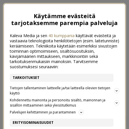
Käytämme evästeitä
tarjotaksemme parempia palveluja
Kaleva Media ja sen
40 kumppania
käyttävät evästeitä ja
vastaavia teknologioita henkilötietojen (esim. laitetunniste)
keräämiseen. Tekniikoita käytetään esimerkiksi sivustojen
toiminnan optimoimiseen, sisältösuosituksiin,
kävijämäärien mittaukseen, markkinointiin sekä
tarkoituksenmukaisiin mainoksiin. Tarvitsemme
suostumuksesi seuraaviin:
TARKOITUKSET
Tietojen tallentaminen laitteelle ja/tai laitteella olevien tietojen
käyttö
Kohdennettu mainonta ja personoitu sisältö, mainonnan ja
sisällön mittaaminen sekä yleisötutkimus
Palvelujen kehittäminen ja parantaminen
AIKAISTEN AAMUJEN JA
0
ERITYISOMINAISUUDET
SADEPÄIVIEN KAVERIT