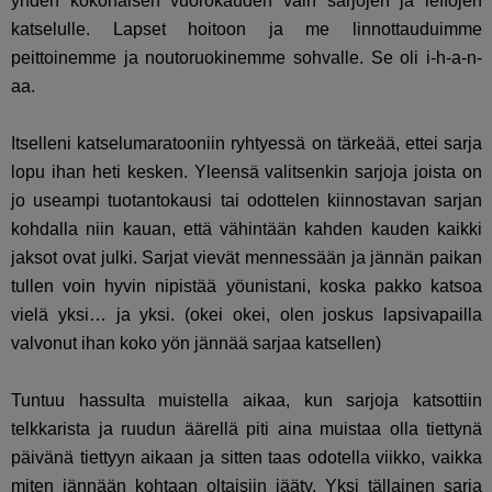
yhden kokonaisen vuorokauden vain sarjojen ja leffojen
katselulle. Lapset hoitoon ja me linnottauduimme
peittoinemme ja noutoruokinemme sohvalle. Se oli i-h-a-n-
aa.
Itselleni katselumaratooniin ryhtyessä on tärkeää, ettei sarja
lopu ihan heti kesken. Yleensä valitsenkin sarjoja joista on
jo useampi tuotantokausi tai odottelen kiinnostavan sarjan
kohdalla niin kauan, että vähintään kahden kauden kaikki
jaksot ovat julki. Sarjat vievät mennessään ja jännän paikan
tullen voin hyvin nipistää yöunistani, koska pakko katsoa
vielä yksi… ja yksi. (okei okei, olen joskus lapsivapailla
valvonut ihan koko yön jännää sarjaa katsellen)
Tuntuu hassulta muistella aikaa, kun sarjoja katsottiin
telkkarista ja ruudun äärellä piti aina muistaa olla tiettynä
päivänä tiettyyn aikaan ja sitten taas odotella viikko, vaikka
miten jännään kohtaan oltaisiin jääty. Yksi tällainen sarja