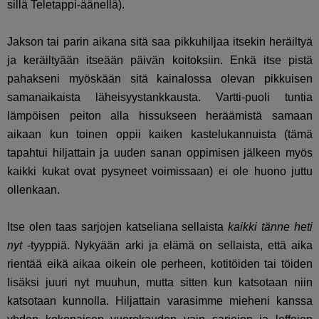
sillä Teletappi-äänellä).
Jakson tai parin aikana sitä saa pikkuhiljaa itsekin heräiltyä
ja keräiltyään itseään päivän koitoksiin. Enkä itse pistä
pahakseni myöskään sitä kainalossa olevan pikkuisen
samanaikaista läheisyystankkausta. Vartti-puoli tuntia
lämpöisen peiton alla hissukseen heräämistä samaan
aikaan kun toinen oppii kaiken kastelukannuista (tämä
tapahtui hiljattain ja uuden sanan oppimisen jälkeen myös
kaikki kukat ovat pysyneet voimissaan) ei ole huono juttu
ollenkaan.
Itse olen taas sarjojen katseliana sellaista
kaikki tänne heti
nyt
-tyyppiä. Nykyään arki ja elämä on sellaista, että aika
rientää eikä aikaa oikein ole perheen, kotitöiden tai töiden
lisäksi juuri nyt muuhun, mutta sitten kun katsotaan niin
katsotaan kunnolla. Hiljattain varasimme mieheni kanssa