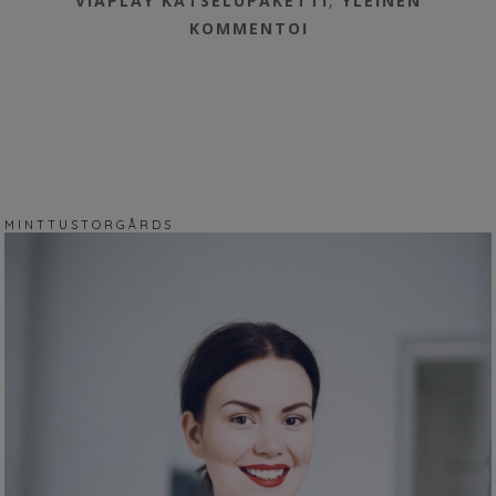
VIAPLAY KATSELUPAKETTI
,
YLEINEN
KOMMENTOI
M I N T T U S T O R G Å R D S