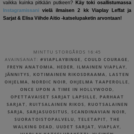
vaikka kuinka pitkään putkeen?
Käy toki osallistumassa
Instagramissani
vielä ilmaisen 2 kk Viaplay Leffat ja
Sarjat & Elisa Viihde Aitio -katselupaketin arvontaan!
MINTTU STORGÅRDS 16:45
AVAINSANAT:
#VIAPLAYBINGE
,
COULD COURAGE
,
FREYN ANATOMIA
,
HEDER
,
ILMAINEN VIAPLAY
,
JÄNNITYS
,
KOTIMAINEN RIKOSDRAAMA
,
LASTEN
OHJELMA
,
NORDIC NOIR
,
OHJELMA TAAPEROLLE
,
ONCE UPON A TIME IN HOLLYWOOD
,
OPETTAVAISET SARJAT LAPSILLE
,
PARHAAT
SARJAT
,
RUITSALAINEN RIKOS
,
RUOTSALAINEN
SARJA
,
SARJASUOSITUS
,
SCANDINAVIAN NOIR
,
SUORATOISTOPALVELU
,
TELETAPIT
,
THE
WALKING DEAD
,
UUDET SARJAT
,
VIAPLAY
,