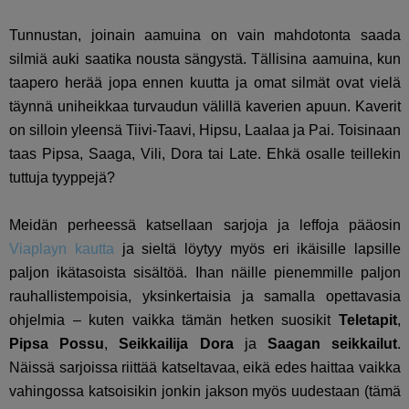
Tunnustan, joinain aamuina on vain mahdotonta saada
silmiä auki saatika nousta sängystä. Tällisina aamuina, kun
taapero herää jopa ennen kuutta ja omat silmät ovat vielä
täynnä uniheikkaa turvaudun välillä kaverien apuun. Kaverit
on silloin yleensä Tiivi-Taavi, Hipsu, Laalaa ja Pai. Toisinaan
taas Pipsa, Saaga, Vili, Dora tai Late. Ehkä osalle teillekin
tuttuja tyyppejä?
Meidän perheessä katsellaan sarjoja ja leffoja pääosin
Viaplayn kautta
ja sieltä löytyy myös eri ikäisille lapsille
paljon ikätasoista sisältöä. Ihan näille pienemmille paljon
rauhallistempoisia, yksinkertaisia ja samalla opettavasia
ohjelmia – kuten vaikka tämän hetken suosikit
Teletapit
,
Pipsa Possu
,
Seikkailija Dora
ja
Saagan seikkailut
.
Näissä sarjoissa riittää katseltavaa, eikä edes haittaa vaikka
vahingossa katsoisikin jonkin jakson myös uudestaan (tämä