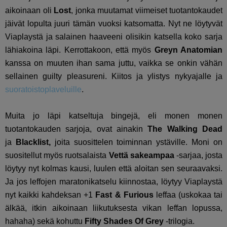
aikoinaan oli
Lost
, jonka muutamat viimeiset tuotantokaudet
jäivät lopulta juuri tämän vuoksi katsomatta. Nyt ne löytyvät
Viaplaystä ja salainen haaveeni olisikin katsella koko sarja
lähiakoina läpi. Kerrottakoon, että myös
Greyn Anatomian
kanssa on muuten ihan sama juttu, vaikka se onkin vähän
sellainen guilty pleasureni. Kiitos ja ylistys nykyajalle ja
suoratoistoplaveluille
.
Muita jo läpi katseltuja bingejä, eli monen monen
tuotantokauden sarjoja, ovat ainakin
The Walking Dead
ja
Blacklist,
joita suosittelen toiminnan ystäville. Moni on
suositellut myös ruotsalaista
Vettä sakeampaa
-sarjaa, josta
löytyy nyt kolmas kausi, luulen että aloitan sen seuraavaksi.
Ja jos leffojen maratonikatselu kiinnostaa, löytyy Viaplaystä
nyt kaikki kahdeksan +1
Fast & Furious
leffaa (uskokaa tai
älkää, itkin aikoinaan liikutuksesta vikan leffan lopussa,
hahaha) sekä kohuttu
Fifty Shades Of Grey
-trilogia.