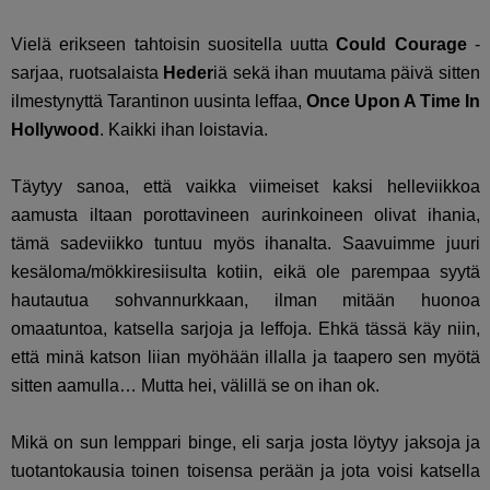
Vielä erikseen tahtoisin suositella uutta
Could Courage
-
sarjaa, ruotsalaista
Heder
iä sekä ihan muutama päivä sitten
ilmestynyttä Tarantinon uusinta leffaa,
Once Upon A Time In
Hollywood
. Kaikki ihan loistavia.
Täytyy sanoa, että vaikka viimeiset kaksi helleviikkoa
aamusta iltaan porottavineen aurinkoineen olivat ihania,
tämä sadeviikko tuntuu myös ihanalta. Saavuimme juuri
kesäloma/mökkiresiisulta kotiin, eikä ole parempaa syytä
hautautua sohvannurkkaan, ilman mitään huonoa
omaatuntoa, katsella sarjoja ja leffoja. Ehkä tässä käy niin,
että minä katson liian myöhään illalla ja taapero sen myötä
sitten aamulla… Mutta hei, välillä se on ihan ok.
Mikä on sun lemppari binge, eli sarja josta löytyy jaksoja ja
tuotantokausia toinen toisensa perään ja jota voisi katsella