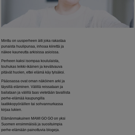
Minttu on uusperheen äiti joka rakastaa
punaista huulipunaa, inhoaa kiirettä ja
näkee kauneutta arkisissa asioissa.
Perheen kaksi isompaa koululaista,
touhukas leikki-ikäinen ja kevätvauva
pitävät huolen, ettei elämä käy tylsäksi.
Pääosassa ovat oman näköinen arki ja
täysillä eläminen. Välillä reissataan ja
bailataan ja välillä taas vietetään tavallista
perhe-elämää kaupungilla
laatikkopyöräillen tai sohvannurkassa
kirjaa lukien.
Elämänmakuinen MAMI GO GO on yksi
Suomen ensimmäisiä ja suosituimpia
perhe-elämään painottuvia blogeja.