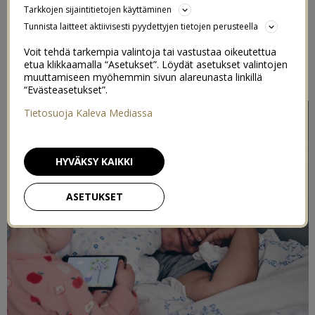
Tarkkojen sijaintitietojen käyttäminen
30/06/2020
Tunnista laitteet aktiivisesti pyydettyjen tietojen perusteella
Voit tehdä tarkempia valintoja tai vastustaa oikeutettua
Postaus on toteutettu kaupallisessa yhteistyössä
Viaplay
&
etua klikkaamalla “Asetukset”. Löydät asetukset valintojen
Indieplace kanssa
muuttamiseen myöhemmin sivun alareunasta linkillä
“Evästeasetukset”.
Tietosuoja Kaleva Mediassa
HYVÄKSY KAIKKI
ASETUKSET