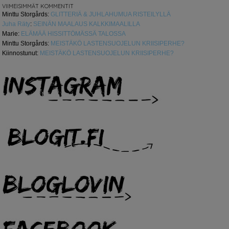
VIIMEISIMMÄT KOMMENTIT
Minttu Storgårds
:
GLITTERIÄ & JUHLAHUMUA RISTEILYLLÄ
Juha Räty
:
SEINÄN MAALAUS KALKKIMAALILLA
Marie
:
ELÄMÄÄ HISSITTÖMÄSSÄ TALOSSA
Minttu Storgårds
:
MEISTÄKÖ LASTENSUOJELUN KRIISIPERHE?
Kiinnostunut
:
MEISTÄKÖ LASTENSUOJELUN KRIISIPERHE?