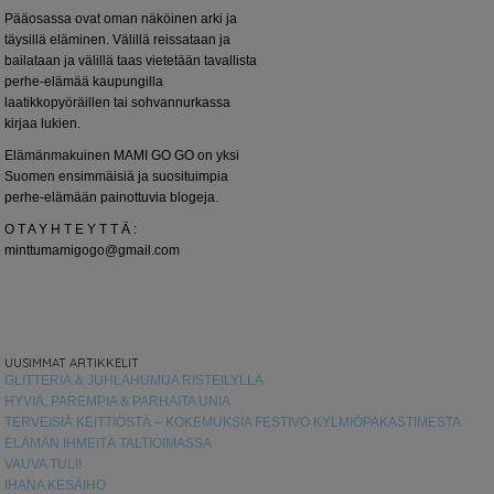
Pääosassa ovat oman näköinen arki ja
täysillä eläminen. Välillä reissataan ja
bailataan ja välillä taas vietetään tavallista
perhe-elämää kaupungilla
laatikkopyöräillen tai sohvannurkassa
kirjaa lukien.
Elämänmakuinen MAMI GO GO on yksi
Suomen ensimmäisiä ja suosituimpia
perhe-elämään painottuvia blogeja.
O T A Y H T E Y T T Ä :
minttumamigogo@gmail.com
UUSIMMAT ARTIKKELIT
GLITTERIÄ & JUHLAHUMUA RISTEILYLLÄ
HYVIÄ, PAREMPIA & PARHAITA UNIA
TERVEISIÄ KEITTIÖSTÄ – KOKEMUKSIA FESTIVO KYLMIÖPAKASTIMESTA
ELÄMÄN IHMEITÄ TALTIOIMASSA
VAUVA TULI!
IHANA KESÄIHO