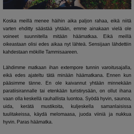
Koska meillä menee häihin aika paljon rahaa, eikä niitä
varten ehditty säästää yhtään, emme ainakaan vielä ole
voineet suunnitella mitään häämatkaa. Eikä meillä
oikeastaan olisi edes aikaa nyt lähteä. Sensijaan lähdettiin
kahdestaan mökille Tammisaareen.
Lähdimme matkaan ihan extempore tunnin varoitusajalla,
eikä edes ajateltu tätä minään häämatkana. Ennen kun
pääsimme tänne. En ole kaivannut yhtään minnekään
paratiisirannalle tai etenkään turistirysään, on ollut ihana
vaan olla keskellä rauhallista luontoa. Syödä hyvin, saunoa,
uida, kerätä mustikoita, kuljeskella samanlaisissa
tuulitakeissa, käydä melomaasa, juoda viiniä ja nukkua
hyvin. Paras häämatka.