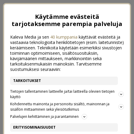
Käytämme evästeitä
tarjotaksemme parempia palveluja
Kaleva Media ja sen
40 kumppania
käyttävät evästeitä ja
vastaavia teknologioita henkilötietojen (esim. laitetunniste)
keräämiseen. Tekniikoita käytetään esimerkiksi sivustojen
toiminnan optimoimiseen, sisältösuosituksiin,
kävijämäärien mittaukseen, markkinointiin sekä
tarkoituksenmukaisiin mainoksiin. Tarvitsemme
suostumuksesi seuraaviin:
TARKOITUKSET
Tietojen tallentaminen laitteelle ja/tai laitteella olevien tietojen
käyttö
Kohdennettu mainonta ja personoitu sisältö, mainonnan ja
sisällön mittaaminen sekä yleisötutkimus
Palvelujen kehittäminen ja parantaminen
HONEYMOON
11
ERITYISOMINAISUUDET
2/08/2017