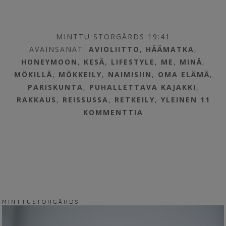
MINTTU STORGÅRDS 19:41
AVAINSANAT:
AVIOLIITTO
,
HÄÄMATKA
,
HONEYMOON
,
KESÄ
,
LIFESTYLE
,
ME
,
MINÄ
,
MÖKILLÄ
,
MÖKKEILY
,
NAIMISIIN
,
OMA ELÄMÄ
,
PARISKUNTA
,
PUHALLETTAVA KAJAKKI
,
RAKKAUS
,
REISSUSSA
,
RETKEILY
,
YLEINEN
11
KOMMENTTIA
M I N T T U S T O R G Å R D S