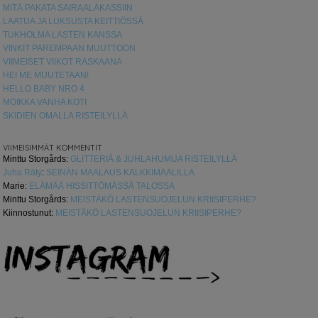
MITÄ PAKATA SAIRAALAKASSIIN
LAATUA JA LUKSUSTA KEITTIÖSSÄ
TUKHOLMA LASTEN KANSSA
VINKIT PAREMPAAN MUUTTOON
VIIMEISET VIIKOT RASKAANA
HEI ME MUUTETAAN!
HELLO BABY NRO 4
MOIKKA VANHA KOTI
SKIDIEN OMALLA RISTEILYLLÄ
VIIMEISIMMÄT KOMMENTIT
Minttu Storgårds
:
GLITTERIÄ & JUHLAHUMUA RISTEILYLLÄ
Juha Räty
:
SEINÄN MAALAUS KALKKIMAALILLA
Marie
:
ELÄMÄÄ HISSITTÖMÄSSÄ TALOSSA
Minttu Storgårds
:
MEISTÄKÖ LASTENSUOJELUN KRIISIPERHE?
Kiinnostunut
:
MEISTÄKÖ LASTENSUOJELUN KRIISIPERHE?