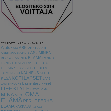
ETSI POSTAUKSIA AVAINSANALLA
Ajatuksia
ARKI
ARKIHAASTE
ASUMINEN
ARKIKUVA
ARVONTA
ELÄMÄ
BLOGGAAMINEN
ESPANJA
HASSUT JUTUT
FINNISH DESIGN
HELSINKI
HYVINVOINTI
JUHLAT
KAUNEUS
KEITTIÖ
KASVISRUOKA
LAPSET
KOTI
KESÄ
LAPSI
Lastentarvikkeet
LASTENHUONE
LIFESTYLE
LISTAT
LOMA
OMA
MINÄ
MUOTI
ELÄMÄ
PERHE
PERHE-
ELÄMÄ
RAKKAUS
Raskaus