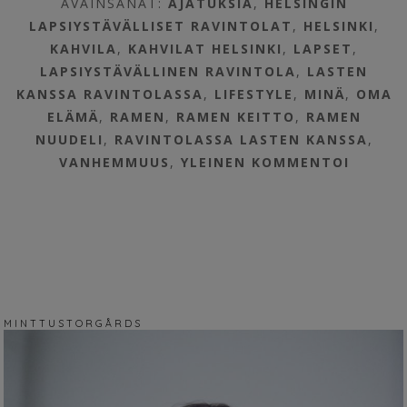
AVAINSANAT:
AJATUKSIA
,
HELSINGIN
LAPSIYSTÄVÄLLISET RAVINTOLAT
,
HELSINKI
,
KAHVILA
,
KAHVILAT HELSINKI
,
LAPSET
,
LAPSIYSTÄVÄLLINEN RAVINTOLA
,
LASTEN
KANSSA RAVINTOLASSA
,
LIFESTYLE
,
MINÄ
,
OMA
ELÄMÄ
,
RAMEN
,
RAMEN KEITTO
,
RAMEN
NUUDELI
,
RAVINTOLASSA LASTEN KANSSA
,
VANHEMMUUS
,
YLEINEN
KOMMENTOI
M I N T T U S T O R G Å R D S