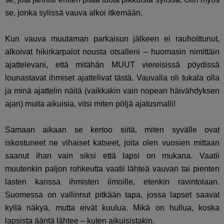
se, jonka sylissä vauva alkoi itkemään.
Kun vauva muutaman parkaisun jälkeen ei rauhoittunut,
alkoivat hikirkarpalot nousta otsalleni – huomasin nimittäin
ajattelevani, että mitähän MUUT viereisissä pöydissä
lounastavat ihmiset ajattelivat tästä. Vauvalla oli tukala olla
ja minä ajattelin näitä (vaikkakin vain nopean häivähdyksen
ajan) muita aikuisia, vitsi miten pöljä ajatusmalli!
Samaan aikaan se kertoo siitä, miten syvälle ovat
iskostuneet ne vihaiset katseet, joita olen vuosien mittaan
saanut ihan vain siksi että lapsi on mukana. Vaatii
muutenkin paljon rohkeutta vaatii lähteä vauvan tai pienten
lasten kanssa ihmisten ilmoille, etenkin ravintolaan.
Suomessa on vallinnut pitkään tapa, jossa lapset saavat
kyllä näkyä, mutta eivät kuulua. Mikä on hullua, koska
lapsista ääntä lähtee – kuten aikuisistakin.