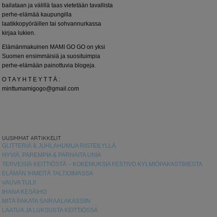
bailataan ja välillä taas vietetään tavallista
perhe-elämää kaupungilla
laatikkopyöräillen tai sohvannurkassa
kirjaa lukien.
Elämänmakuinen MAMI GO GO on yksi
Suomen ensimmäisiä ja suosituimpia
perhe-elämään painottuvia blogeja.
O T A Y H T E Y T T Ä :
minttumamigogo@gmail.com
UUSIMMAT ARTIKKELIT
GLITTERIÄ & JUHLAHUMUA RISTEILYLLÄ
HYVIÄ, PAREMPIA & PARHAITA UNIA
TERVEISIÄ KEITTIÖSTÄ – KOKEMUKSIA FESTIVO KYLMIÖPAKASTIMESTA
ELÄMÄN IHMEITÄ TALTIOIMASSA
VAUVA TULI!
IHANA KESÄIHO
MITÄ PAKATA SAIRAALAKASSIIN
LAATUA JA LUKSUSTA KEITTIÖSSÄ