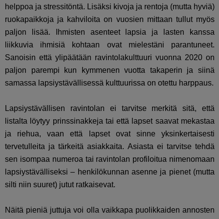
helppoa ja stressitöntä. Lisäksi kivoja ja rentoja (mutta hyviä)
ruokapaikkoja ja kahviloita on vuosien mittaan tullut myös
paljon lisää. Ihmisten asenteet lapsia ja lasten kanssa
liikkuvia ihmisiä kohtaan ovat mielestäni parantuneet.
Sanoisin että ylipäätään ravintolakulttuuri vuonna 2020 on
paljon parempi kun kymmenen vuotta takaperin ja siinä
samassa lapsiystävällisessä kulttuurissa on otettu harppaus.
Lapsiystävällisen ravintolan ei tarvitse merkitä sitä, että
listalta löytyy prinssinakkeja tai että lapset saavat mekastaa
ja riehua, vaan että lapset ovat sinne yksinkertaisesti
tervetulleita ja tärkeitä asiakkaita. Asiasta ei tarvitse tehdä
sen isompaa numeroa tai ravintolan profiloitua nimenomaan
lapsiystävälliseksi – henkilökunnan asenne ja pienet (mutta
silti niin suuret) jutut ratkaisevat.
Näitä pieniä juttuja voi olla vaikkapa puolikkaiden annosten