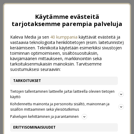
Käytämme evästeitä
tarjotaksemme parempia palveluja
Kaleva Media ja sen
40 kumppania
käyttävät evästeitä ja
vastaavia teknologioita henkilötietojen (esim. laitetunniste)
keräämiseen. Tekniikoita käytetään esimerkiksi sivustojen
toiminnan optimoimiseen, sisältösuosituksiin,
kävijämäärien mittaukseen, markkinointiin sekä
tarkoituksenmukaisiin mainoksiin. Tarvitsemme
suostumuksesi seuraaviin:
TARKOITUKSET
Tietojen tallentaminen laitteelle ja/tai laitteella olevien tietojen
käyttö
Kohdennettu mainonta ja personoitu sisältö, mainonnan ja
sisällön mittaaminen sekä yleisötutkimus
Palvelujen kehittäminen ja parantaminen
LAPSIYSTÄVÄLLINEN
0
ERITYISOMINAISUUDET
RAVINTOLAKULTTUURI 2020