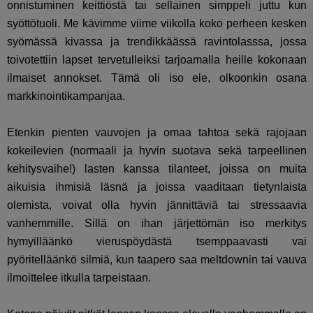
onnistuminen keittiöstä tai sellainen simppeli juttu kun
syöttötuoli. Me kävimme viime viikolla koko perheen kesken
syömässä kivassa ja trendikkäässä ravintolasssa, jossa
toivotettiin lapset tervetulleiksi tarjoamalla heille kokonaan
ilmaiset annokset. Tämä oli iso ele, olkoonkin osana
markkinointikampanjaa.
Etenkin pienten vauvojen ja omaa tahtoa sekä rajojaan
kokeilevien (normaali ja hyvin suotava sekä tarpeellinen
kehitysvaihe!) lasten kanssa tilanteet, joissa on muita
aikuisia ihmisiä läsnä ja joissa vaaditaan tietynlaista
olemista, voivat olla hyvin jännittäviä tai stressaavia
vanhemmille. Sillä on ihan järjettömän iso merkitys
hymyilläänkö vieruspöydästä tsemppaavasti vai
pyöritelläänkö silmiä, kun taapero saa meltdownin tai vauva
ilmoittelee itkulla tarpeistaan.