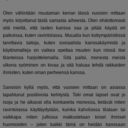
Olen vähintään muutaman kerran tässä vuosien mittaan
myös kirjoittanut tästä samasta aiheesta. Olen ehdottomasti
sitä mieltä, että lasten kanssa saa ja pitää käydä eri
paikoissa, kuten ravintolassa. Muualla kun kotiympäristössä
tarvittavia taitoja, kuten sosiaalista kanssakäymistä ja
käytösmalleja on vaikea opettaa muuten kun niissä itse
tilanteissa harjoittelemalla. Sitä paitsi, monesta meistä
ulkona syöminen on kivaa ja sitä haluaa tehdä rakkaiden
ihmisten, kuten oman perheensä kanssa.
Sanoisin kyllä myös, että vuosien mittaan on asiassa
tapahtunut positiivista kehitystä. Toki omat lapset ovat jo
isoja ja he alkavat olla konkareita monessa, tietävät miten
ravintolassa käyttäydytään, kuinka kahvilassa tilataan tai
vaikkapa miten julkissa matkustetaan toiset ihmiset
huomioiden – joten kaikki tämä on heidän kanssaan