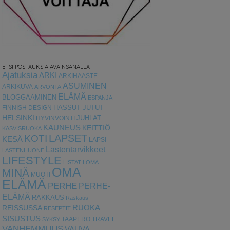
ETSI POSTAUKSIA AVAINSANALLA
Ajatuksia
ARKI
ARKIHAASTE
ASUMINEN
ARKIKUVA
ARVONTA
ELÄMÄ
BLOGGAAMINEN
ESPANJA
HASSUT JUTUT
FINNISH DESIGN
HELSINKI
HYVINVOINTI
JUHLAT
KAUNEUS
KEITTIÖ
KASVISRUOKA
LAPSET
KOTI
KESÄ
LAPSI
Lastentarvikkeet
LASTENHUONE
LIFESTYLE
LISTAT
LOMA
OMA
MINÄ
MUOTI
ELÄMÄ
PERHE
PERHE-
ELÄMÄ
RAKKAUS
Raskaus
RUOKA
REISSUSSA
RESEPTIT
SISUSTUS
TAAPERO
TRAVEL
SYKSY
VANHEMMUUS
VAUVA