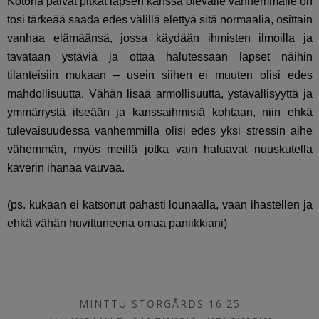
Kotona päivät pitkät lapsen kanssa olevalle vanhemmalle on
tosi tärkeää saada edes välillä elettyä sitä normaalia, osittain
vanhaa elämäänsä, jossa käydään ihmisten ilmoilla ja
tavataan ystäviä ja ottaa halutessaan lapset näihin
tilanteisiin mukaan – usein siihen ei muuten olisi edes
mahdollisuutta. Vähän lisää armollisuutta, ystävällisyyttä ja
ymmärrystä itseään ja kanssaihmisiä kohtaan, niin ehkä
tulevaisuudessa vanhemmilla olisi edes yksi stressin aihe
vähemmän, myös meillä jotka vain haluavat nuuskutella
kaverin ihanaa vauvaa.
(ps. kukaan ei katsonut pahasti lounaalla, vaan ihastellen ja
ehkä vähän huvittuneena omaa paniikkiani)
MINTTU STORGÅRDS 16:25