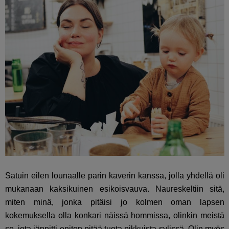
Satuin eilen lounaalle parin kaverin kanssa, jolla yhdellä oli
mukanaan kaksikuinen esikoisvauva. Naureskeltiin sitä,
miten minä, jonka pitäisi jo kolmen oman lapsen
kokemuksella olla konkari näissä hommissa, olinkin meistä
se, jota jännitti eniten pitää tuota pikkuista sylissä. Olin myös