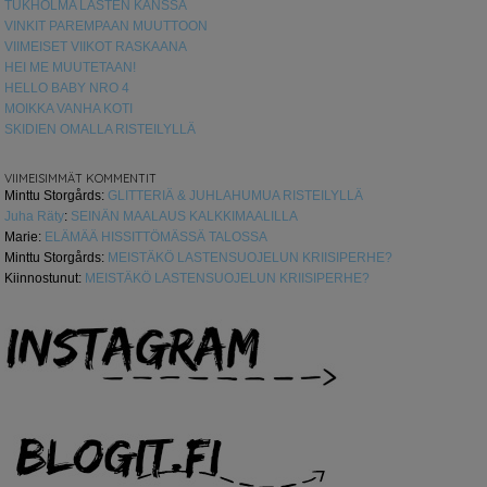
TUKHOLMA LASTEN KANSSA
VINKIT PAREMPAAN MUUTTOON
VIIMEISET VIIKOT RASKAANA
HEI ME MUUTETAAN!
HELLO BABY NRO 4
MOIKKA VANHA KOTI
SKIDIEN OMALLA RISTEILYLLÄ
VIIMEISIMMÄT KOMMENTIT
Minttu Storgårds
:
GLITTERIÄ & JUHLAHUMUA RISTEILYLLÄ
Juha Räty
:
SEINÄN MAALAUS KALKKIMAALILLA
Marie
:
ELÄMÄÄ HISSITTÖMÄSSÄ TALOSSA
Minttu Storgårds
:
MEISTÄKÖ LASTENSUOJELUN KRIISIPERHE?
Kiinnostunut
:
MEISTÄKÖ LASTENSUOJELUN KRIISIPERHE?