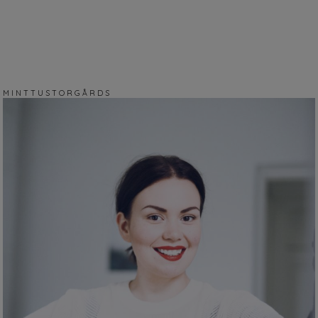
M I N T T U S T O R G Å R D S