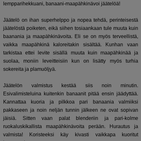
lempparihekkuani, banaani-maapähkinävoi jäätelöä!
Jäätelö on ihan superhelppo ja nopea tehdä, perinteisestä
jäätelöstä poiketen, eikä siihen tosiaankaan tule muuta kuin
baanania ja maapähkinävoita. Eli se on myös terveellistä,
vaikka maapähkinä kaloreitakin sisältää. Kunhan vaan
tarkistaa ettei levite sisällä muuta kuin maapähkinää ja
suolaa, moniin leveitteisiin kun on lisätty myös turhia
sokereita ja plamuöljyä.
Jäätelön valmistus kestää siis noin minutin.
Esivalimisteluina kuitenkin banaanit pitää ensin jäädyttää.
Kannattaa kuoria ja pilkkoa pari banaania valmiiksi
pakkaseen ja noin neljän tunnin jälkeen ne ovat sopivan
jäisiä. Sitten vaan palat blenderiin ja pari-kolme
ruokaluskikallista maapähkinävoita perään. Hurautus ja
valmista! Koristeeksi käy kivasti vaikkapa kuoritut