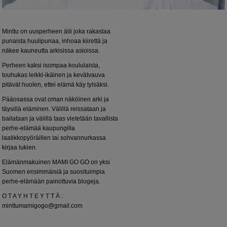
Minttu on uusperheen äiti joka rakastaa
punaista huulipunaa, inhoaa kiirettä ja
näkee kauneutta arkisissa asioissa.
Perheen kaksi isompaa koululaista,
touhukas leikki-ikäinen ja kevätvauva
pitävät huolen, ettei elämä käy tylsäksi.
Pääosassa ovat oman näköinen arki ja
täysillä eläminen. Välillä reissataan ja
bailataan ja välillä taas vietetään tavallista
perhe-elämää kaupungilla
laatikkopyöräillen tai sohvannurkassa
kirjaa lukien.
Elämänmakuinen MAMI GO GO on yksi
Suomen ensimmäisiä ja suosituimpia
perhe-elämään painottuvia blogeja.
O T A Y H T E Y T T Ä :
minttumamigogo@gmail.com