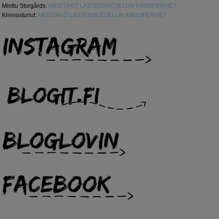
Minttu Storgårds
:
MEISTÄKÖ LASTENSUOJELUN KRIISIPERHE?
Kiinnostunut
:
MEISTÄKÖ LASTENSUOJELUN KRIISIPERHE?