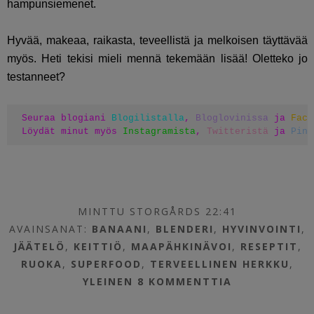
hampunsiemenet.
Hyvää, makeaa, raikasta, teveellistä ja melkoisen täyttävää
myös. Heti tekisi mieli mennä tekemään lisää! Oletteko jo
testanneet?
Seuraa blogiani 
Blogilistalla
, 
Bloglovinissa
 ja 
Face
Löydät minut myös 
Instagramista
, 
Twitteristä
 ja 
Pint
MINTTU STORGÅRDS 22:41
AVAINSANAT:
BANAANI
,
BLENDERI
,
HYVINVOINTI
,
JÄÄTELÖ
,
KEITTIÖ
,
MAAPÄHKINÄVOI
,
RESEPTIT
,
RUOKA
,
SUPERFOOD
,
TERVEELLINEN HERKKU
,
YLEINEN
8 KOMMENTTIA