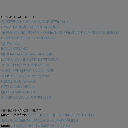
UUSIMMAT ARTIKKELIT
GLITTERIÄ & JUHLAHUMUA RISTEILYLLÄ
HYVIÄ, PAREMPIA & PARHAITA UNIA
TERVEISIÄ KEITTIÖSTÄ – KOKEMUKSIA FESTIVO KYLMIÖPAKASTIMESTA
ELÄMÄN IHMEITÄ TALTIOIMASSA
VAUVA TULI!
IHANA KESÄIHO
MITÄ PAKATA SAIRAALAKASSIIN
LAATUA JA LUKSUSTA KEITTIÖSSÄ
TUKHOLMA LASTEN KANSSA
VINKIT PAREMPAAN MUUTTOON
VIIMEISET VIIKOT RASKAANA
HEI ME MUUTETAAN!
HELLO BABY NRO 4
MOIKKA VANHA KOTI
SKIDIEN OMALLA RISTEILYLLÄ
VIIMEISIMMÄT KOMMENTIT
Minttu Storgårds
:
GLITTERIÄ & JUHLAHUMUA RISTEILYLLÄ
Juha Räty
:
SEINÄN MAALAUS KALKKIMAALILLA
Marie
:
ELÄMÄÄ HISSITTÖMÄSSÄ TALOSSA