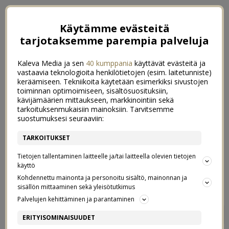
Käytämme evästeitä
tarjotaksemme parempia palveluja
Kaleva Media ja sen
40 kumppania
käyttävät evästeitä ja
vastaavia teknologioita henkilötietojen (esim. laitetunniste)
keräämiseen. Tekniikoita käytetään esimerkiksi sivustojen
toiminnan optimoimiseen, sisältösuosituksiin,
kävijämäärien mittaukseen, markkinointiin sekä
tarkoituksenmukaisiin mainoksiin. Tarvitsemme
suostumuksesi seuraaviin:
TARKOITUKSET
Tietojen tallentaminen laitteelle ja/tai laitteella olevien tietojen
käyttö
Kohdennettu mainonta ja personoitu sisältö, mainonnan ja
sisällön mittaaminen sekä yleisötutkimus
Palvelujen kehittäminen ja parantaminen
MAISTUISKOS
8
ERITYISOMINAISUUDET
TEREVYSJÄÄTELÖ?