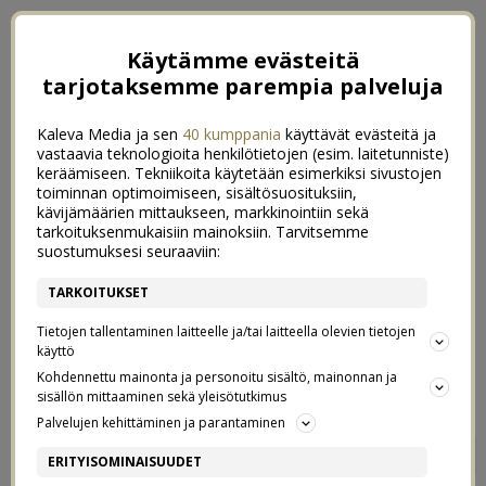
Käytämme evästeitä
tarjotaksemme parempia palveluja
Kaleva Media ja sen
40 kumppania
käyttävät evästeitä ja
vastaavia teknologioita henkilötietojen (esim. laitetunniste)
keräämiseen. Tekniikoita käytetään esimerkiksi sivustojen
toiminnan optimoimiseen, sisältösuosituksiin,
kävijämäärien mittaukseen, markkinointiin sekä
tarkoituksenmukaisiin mainoksiin. Tarvitsemme
suostumuksesi seuraaviin:
TARKOITUKSET
Tietojen tallentaminen laitteelle ja/tai laitteella olevien tietojen
käyttö
Kohdennettu mainonta ja personoitu sisältö, mainonnan ja
sisällön mittaaminen sekä yleisötutkimus
Palvelujen kehittäminen ja parantaminen
BURLESQUE TSUNAMI
1
ERITYISOMINAISUUDET
24/01/2017