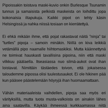
Pipoissakin toistuva maski-kuvio onkin Burlesque Tsunamin
tunnus ja samaisista pelkistä maskeista on loihdittu jopa
kokonaisia iltapukuja. Kaikki pipot on tehty käsin
Helsingissä ja nahka niissä tosiaan on kierrätettyä.
Ei ehkä mikään ihme, että pojat rakastavat näitä ”ninja” tai
”turtles” pipoja – samoin minäkin. Niillä on kiva leikkiä
vetämällä pipo naamalle hiihtomaskiksi. Mutta käännettynä
ne toimivat hauskasti tavallisina pipoina, niin että maski
vilkkuu päälaella. Itseasiassa nuo silmä-aukot ovat ihan
loistavat. Nimittäin tästäedes toivon, että jokaisessa
taloudemme pipossa olisi tuulestusaukot. Ei ole hikinen pää
kun pääsee päästelemään höyryjä ihan huomaamattaan.
Vähän materiaaleista vaihdellen, pipoja saa myös eri
värityksillä, mutta tuota musta-valkoista on ainakin lähes
aina saatavilla. Käykää ihmeessä kurkkaamassa niitä