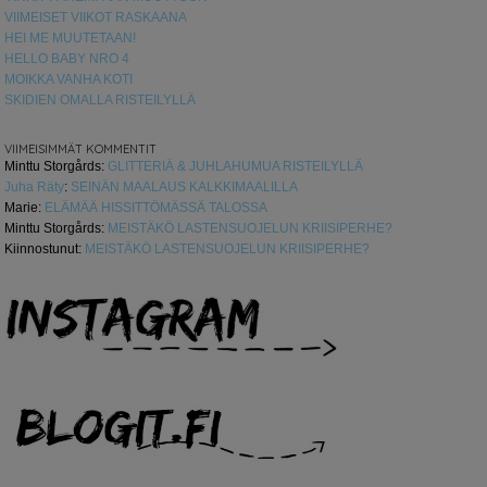
VIIMEISET VIIKOT RASKAANA
HEI ME MUUTETAAN!
HELLO BABY NRO 4
MOIKKA VANHA KOTI
SKIDIEN OMALLA RISTEILYLLÄ
VIIMEISIMMÄT KOMMENTIT
Minttu Storgårds
:
GLITTERIÄ & JUHLAHUMUA RISTEILYLLÄ
Juha Räty
:
SEINÄN MAALAUS KALKKIMAALILLA
Marie
:
ELÄMÄÄ HISSITTÖMÄSSÄ TALOSSA
Minttu Storgårds
:
MEISTÄKÖ LASTENSUOJELUN KRIISIPERHE?
Kiinnostunut
:
MEISTÄKÖ LASTENSUOJELUN KRIISIPERHE?