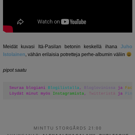
Meidät kuvasi Itä-Pasilan betonin keskellä ihana
Juho
Istolainen
, vähän erilaisia potretteja perhe-albumin väliin
pipot saatu
Seuraa blogiani 
Blogilistalla
, 
Bloglovinissa
 ja 
Face
Löydät minut myös 
Instagramista
, 
Twitteristä
 ja 
Pint
MINTTU STORGÅRDS 21:00