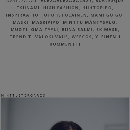
AVAINSANAT:
ALEXAALEXAGALAXY
,
BURLESQUE
TSUNAMI
,
HIGH FASHION
,
HIIHTOPIPO
,
INSPIRAATIO
,
JUHO ISTOLAINEN
,
MAMI GO GO
,
MASKI
,
MASKIPIPO
,
MINTTU MÄNTYSALO
,
MUOTI
,
OMA TYYLI
,
RIINA SALMI
,
SKIMASK
,
TRENDIT
,
VALOKUVAUS
,
WEECOS
,
YLEINEN
1
KOMMENTTI
M I N T T U S T O R G Å R D S