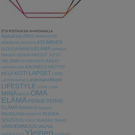
ETSI POSTAUKSIA AVAINSANALLA
Ajatuksia
ARKI
ARKIHAASTE
ASUMINEN
ARKIKUVA
ARVONTA
ELÄMÄ
BLOGGAAMINEN
ESPANJA
HASSUT JUTUT
FINNISH DESIGN
HELSINKI
HYVINVOINTI
JUHLAT
KAUNEUS
KEITTIÖ
KASVISRUOKA
LAPSET
KOTI
KESÄ
LAPSI
Lastentarvikkeet
LASTENHUONE
LIFESTYLE
LISTAT
LOMA
OMA
MINÄ
MUOTI
ELÄMÄ
PERHE
PERHE-
ELÄMÄ
RAKKAUS
Raskaus
RUOKA
REISSUSSA
RESEPTIT
SISUSTUS
TAAPERO
TRAVEL
SYKSY
VANHEMMUUS
VAUVA
Yleinen
YHTEISTYÖ
YSTÄVÄT