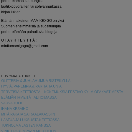
perhe-elämää kaupungilla
laatikkopyöräillen tai sohvannurkassa
kirjaa lukien.
Elämänmakuinen MAMI GO GO on yksi
Suomen ensimmäisiä ja suosituimpia
perhe-elämään painottuvia blogeja.
O T A Y H T E Y T T Ä :
minttumamigogo@gmail.com
UUSIMMAT ARTIKKELIT
GLITTERIÄ & JUHLAHUMUA RISTEILYLLÄ
HYVIÄ, PAREMPIA & PARHAITA UNIA
TERVEISIÄ KEITTIÖSTÄ – KOKEMUKSIA FESTIVO KYLMIÖPAKASTIMESTA
ELÄMÄN IHMEITÄ TALTIOIMASSA
VAUVA TULI!
IHANA KESÄIHO
MITÄ PAKATA SAIRAALAKASSIIN
LAATUA JA LUKSUSTA KEITTIÖSSÄ
TUKHOLMA LASTEN KANSSA
VINKIT PAREMPAAN MUUTTOON