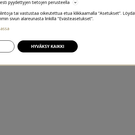
sesti pyydettyjen tietojen perusteella
lintoja tai vastustaa oikeutettua etua klikkaamalla “Asetukset”. Löydä
 sivun alareunasta linkillä “Evästeasetukset”.
iassa
HYVÄKSY KAIKKI