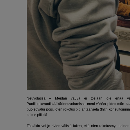
Neuvolassa – Meidän vauva ei tosiaan ole enää vauva
Puolitoistavuotislääkärineuvolareissu meni vähän pidemmän ka
puolet valui pois, joten rokotus piti antaa vielä (thl:n konsultoinn
kolme piikkiä.
Tästäkin voi jo rivien välistä lukea, että olen rokotusmyöntein