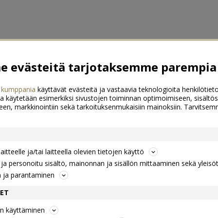
 evästeitä tarjotaksemme parempia 
 kumppania
käyttävät evästeitä ja vastaavia teknologioita henkilötieto
a käytetään esimerkiksi sivustojen toiminnan optimoimiseen, sisältös
een, markkinointiin sekä tarkoituksenmukaisiin mainoksiin. Tarvits
itteelle ja/tai laitteella olevien tietojen käyttö
a personoitu sisältö, mainonnan ja sisällön mittaaminen sekä yleisö
n ja parantaminen
DET
jen käyttäminen