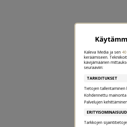
Käytämme
Kaleva Media ja sen
40
keräämiseen. Tekniikoit
kävijämäärien mittauks
seuraaviin:
TARKOITUKSET
Tietojen tallentaminen la
Kohdennettu mainonta j
Palvelujen kehittämine
ERITYISOMINAISUU
Tarkkojen sijaintitieto