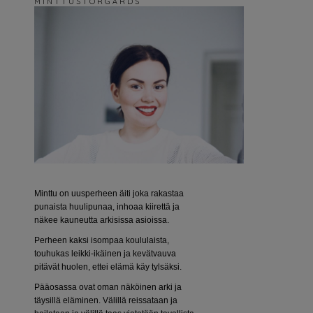
M I N T T U S T O R G Å R D S
Minttu on uusperheen äiti joka rakastaa
punaista huulipunaa, inhoaa kiirettä ja
näkee kauneutta arkisissa asioissa.
Perheen kaksi isompaa koululaista,
touhukas leikki-ikäinen ja kevätvauva
pitävät huolen, ettei elämä käy tylsäksi.
Pääosassa ovat oman näköinen arki ja
täysillä eläminen. Välillä reissataan ja