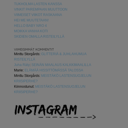
TUKHOLMA LASTEN KANSSA
VINKIT PAREMPAAN MUUTTOON
VIIMEISET VIIKOT RASKAANA
HEI ME MUUTETAAN!
HELLO BABY NRO 4
MOIKKA VANHA KOTI
SKIDIEN OMALLA RISTEILYLLÄ
VIIMEISIMMÄT KOMMENTIT
Minttu Storgårds
:
GLITTERIÄ & JUHLAHUMUA
RISTEILYLLÄ
Juha Räty
:
SEINÄN MAALAUS KALKKIMAALILLA
Marie
:
ELÄMÄÄ HISSITTÖMÄSSÄ TALOSSA
Minttu Storgårds
:
MEISTÄKÖ LASTENSUOJELUN
KRIISIPERHE?
Kiinnostunut
:
MEISTÄKÖ LASTENSUOJELUN
KRIISIPERHE?