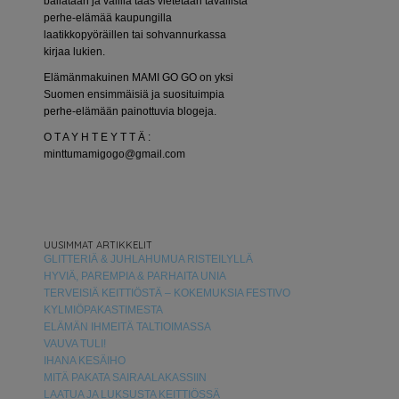
bailataan ja välillä taas vietetään tavallista
perhe-elämää kaupungilla
laatikkopyöräillen tai sohvannurkassa
kirjaa lukien.
Elämänmakuinen MAMI GO GO on yksi
Suomen ensimmäisiä ja suosituimpia
perhe-elämään painottuvia blogeja.
O T A Y H T E Y T T Ä :
minttumamigogo@gmail.com
UUSIMMAT ARTIKKELIT
GLITTERIÄ & JUHLAHUMUA RISTEILYLLÄ
HYVIÄ, PAREMPIA & PARHAITA UNIA
TERVEISIÄ KEITTIÖSTÄ – KOKEMUKSIA FESTIVO
KYLMIÖPAKASTIMESTA
ELÄMÄN IHMEITÄ TALTIOIMASSA
VAUVA TULI!
IHANA KESÄIHO
MITÄ PAKATA SAIRAALAKASSIIN
LAATUA JA LUKSUSTA KEITTIÖSSÄ