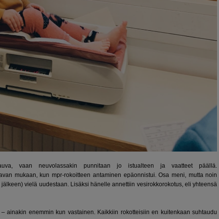
, vaan neuvolassakin punnitaan jo istualteen ja vaatteet päällä.
avan mukaan, kun mpr-rokoitteen antaminen epäonnistui. Osa meni, mutta noin
in jälkeen) vielä uudestaan. Lisäksi hänelle annettiin vesirokkorokotus, eli yhteensä
en – ainakin enemmin kun vastainen. Kaikkiin rokotteisiin en kuitenkaan suhtaudu