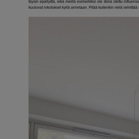
täysin epäilyittä, eikä meillä esimerkiksi ole ikinä otettu influ
kuuluvat rokotukset kyllä annetaan. Pitää kuitenkin vielä selvittää