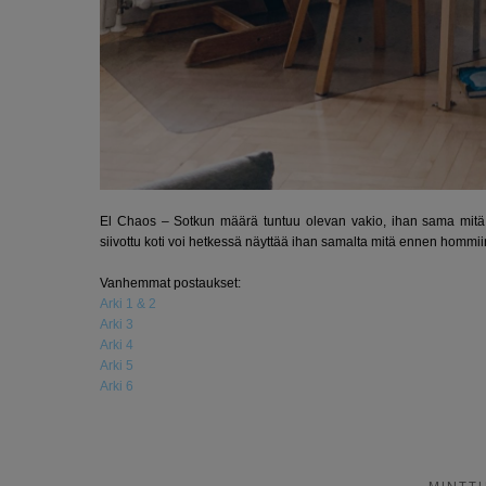
El Chaos – Sotkun määrä tuntuu olevan vakio, ihan sama mitä te
siivottu koti voi hetkessä näyttää ihan samalta mitä ennen hommii
Vanhemmat postaukset:
Arki 1 & 2
Arki 3
Arki 4
Arki 5
Arki 6