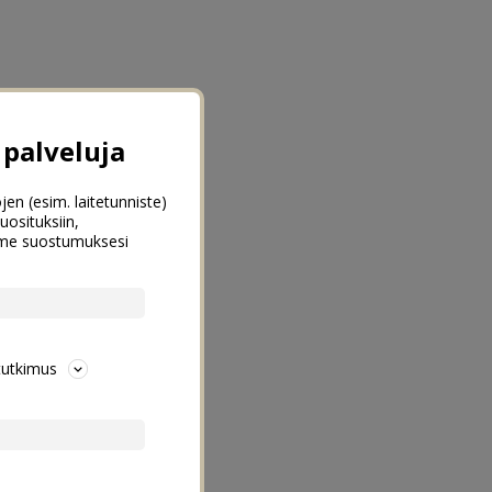
palveluja
jen (esim. laitetunniste)
uosituksiin,
emme suostumuksesi
tutkimus