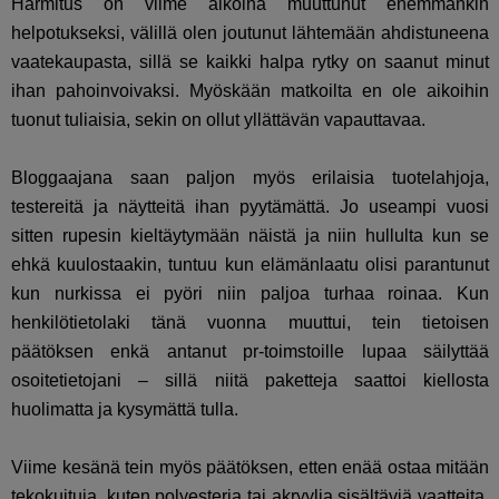
Harmitus on viime aikoina muuttunut enemmänkin
helpotukseksi, välillä olen joutunut lähtemään ahdistuneena
vaatekaupasta, sillä se kaikki halpa rytky on saanut minut
ihan pahoinvoivaksi. Myöskään matkoilta en ole aikoihin
tuonut tuliaisia, sekin on ollut yllättävän vapauttavaa.
Bloggaajana saan paljon myös erilaisia tuotelahjoja,
testereitä ja näytteitä ihan pyytämättä. Jo useampi vuosi
sitten rupesin kieltäytymään näistä ja niin hullulta kun se
ehkä kuulostaakin, tuntuu kun elämänlaatu olisi parantunut
kun nurkissa ei pyöri niin paljoa turhaa roinaa. Kun
henkilötietolaki tänä vuonna muuttui, tein tietoisen
päätöksen enkä antanut pr-toimstoille lupaa säilyttää
osoitetietojani – sillä niitä paketteja saattoi kiellosta
huolimatta ja kysymättä tulla.
Viime kesänä tein myös päätöksen, etten enää ostaa mitään
tekokuituja, kuten polyesteria tai akryylia sisältäviä vaatteita.