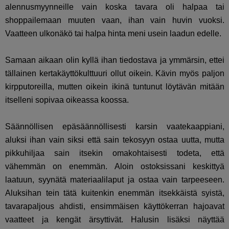
alennusmyynneille vain koska tavara oli halpaa tai
shoppailemaan muuten vaan, ihan vain huvin vuoksi.
Vaatteen ulkonäkö tai halpa hinta meni usein laadun edelle.
Samaan aikaan olin kyllä ihan tiedostava ja ymmärsin, ettei
tällainen kertakäyttökulttuuri ollut oikein. Kävin myös paljon
kirpputoreilla, mutten oikein ikinä tuntunut löytävän mitään
itselleni sopivaa oikeassa koossa.
Säännöllisen epäsäännöllisesti karsin vaatekaappiani,
aluksi ihan vain siksi että sain tekosyyn ostaa uutta, mutta
pikkuhiljaa sain itsekin omakohtaisesti todeta, että
vähemmän on enemmän. Aloin ostoksissani keskittyä
laatuun, syynätä materiaalilaput ja ostaa vain tarpeeseen.
Aluksihan tein tätä kuitenkin enemmän itsekkäistä syistä,
tavarapaljous ahdisti, ensimmäisen käyttökerran hajoavat
vaatteet ja kengät ärsyttivät. Halusin lisäksi näyttää