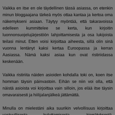
Vaikka en itse en ole täydellinen tässä asiassa, on etenkin
minun bloggaajana tärkeä myös ottaa kantaa ja kertoa oma
näkemykseni asiaan. Täytyy myöntää, että takaravoissa
edelleen kummittelee se kerta, kun kirjoitin
luonnonsuojelujärjestöön lahjoittamisesta ja osa lukijoista
teilasi minut. Etten voisi kirjoittaa aiheesta, sillä olin sinä
vuonna lentänyt kaksi kertaa Euroopassa ja kerran
Aasiassa. Nämä kaksi asiaa kun ovat ristiriidassa
keskenään.
Vaikka ristiriita näiden asioiden kohdalla toki on, koen itse
homman täysin päinvastoin. Eihän se niin voi olla, että
näistä asioista voi kirjoittaa vain silloin, jos elää itse täysin
omavaraisesti ja hiilijalanjälkeä jättämättä.
Minulla on mielestäni aika suurikin velvollisuus kirjoittaa
vastuullisesta kuluttamisesta, kierrätyksestä,