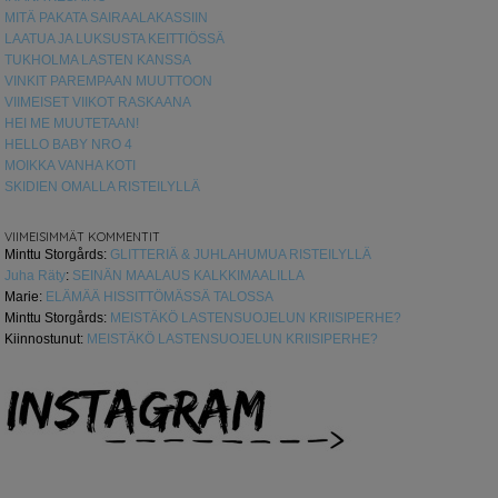
MITÄ PAKATA SAIRAALAKASSIIN
LAATUA JA LUKSUSTA KEITTIÖSSÄ
TUKHOLMA LASTEN KANSSA
VINKIT PAREMPAAN MUUTTOON
VIIMEISET VIIKOT RASKAANA
HEI ME MUUTETAAN!
HELLO BABY NRO 4
MOIKKA VANHA KOTI
SKIDIEN OMALLA RISTEILYLLÄ
VIIMEISIMMÄT KOMMENTIT
Minttu Storgårds
:
GLITTERIÄ & JUHLAHUMUA RISTEILYLLÄ
Juha Räty
:
SEINÄN MAALAUS KALKKIMAALILLA
Marie
:
ELÄMÄÄ HISSITTÖMÄSSÄ TALOSSA
Minttu Storgårds
:
MEISTÄKÖ LASTENSUOJELUN KRIISIPERHE?
Kiinnostunut
:
MEISTÄKÖ LASTENSUOJELUN KRIISIPERHE?