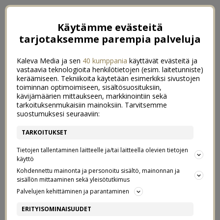
Käytämme evästeitä
tarjotaksemme parempia palveluja
Kaleva Media ja sen
40 kumppania
käyttävät evästeitä ja
vastaavia teknologioita henkilötietojen (esim. laitetunniste)
keräämiseen. Tekniikoita käytetään esimerkiksi sivustojen
toiminnan optimoimiseen, sisältösuosituksiin,
kävijämäärien mittaukseen, markkinointiin sekä
tarkoituksenmukaisiin mainoksiin. Tarvitsemme
suostumuksesi seuraaviin:
TARKOITUKSET
Tietojen tallentaminen laitteelle ja/tai laitteella olevien tietojen
käyttö
Kohdennettu mainonta ja personoitu sisältö, mainonnan ja
sisällön mittaaminen sekä yleisötutkimus
←
VAUVAKIRJA
3 KK
→
Palvelujen kehittäminen ja parantaminen
BLACK DAY EVERYDAY
ERITYISOMINAISUUDET
7