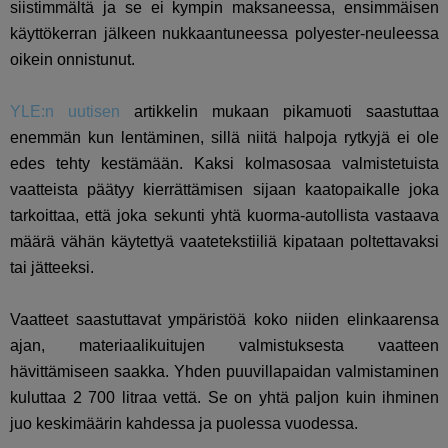
siistimmältä ja se ei kympin maksaneessa, ensimmäisen
käyttökerran jälkeen nukkaantuneessa polyester-neuleessa
oikein onnistunut.
YLE:n uutisen
artikkelin mukaan pikamuoti saastuttaa
enemmän kun lentäminen, sillä niitä halpoja rytkyjä ei ole
edes tehty kestämään. Kaksi kolmasosaa valmistetuista
vaatteista päätyy kierrättämisen sijaan kaatopaikalle joka
tarkoittaa, että joka sekunti yhtä kuorma-autollista vastaava
määrä vähän käytettyä vaatetekstiiliä kipataan poltettavaksi
tai jätteeksi.
Vaatteet saastuttavat ympäristöä koko niiden elinkaarensa
ajan, materiaalikuitujen valmistuksesta vaatteen
hävittämiseen saakka. Yhden puuvillapaidan valmistaminen
kuluttaa 2 700 litraa vettä. Se on yhtä paljon kuin ihminen
juo keskimäärin kahdessa ja puolessa vuodessa.