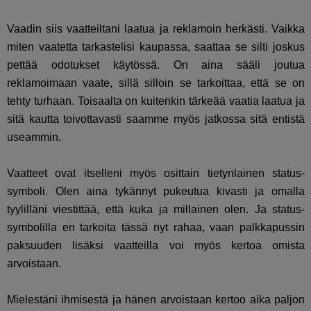
Vaadin siis vaatteiltani laatua ja reklamoin herkästi. Vaikka
miten vaatetta tarkastelisi kaupassa, saattaa se silti joskus
pettää odotukset käytössä. On aina sääli joutua
reklamoimaan vaate, sillä silloin se tarkoittaa, että se on
tehty turhaan. Toisaalta on kuitenkin tärkeää vaatia laatua ja
sitä kautta toivottavasti saamme myös jatkossa sitä entistä
useammin.
Vaatteet ovat itselleni myös osittain tietynlainen status-
symboli. Olen aina tykännyt pukeutua kivasti ja omalla
tyylilläni viestittää, että kuka ja millainen olen. Ja status-
symbolilla en tarkoita tässä nyt rahaa, vaan palkkapussin
paksuuden lisäksi vaatteilla voi myös kertoa omista
arvoistaan.
Mielestäni ihmisestä ja hänen arvoistaan kertoo aika paljon