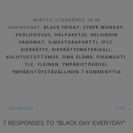
MINTTU STORGÅRDS 18:49
AVAINSANAT:
BLACK FRIDAY
,
CYBER MONDAY
,
EKOLOGISUUS
,
HALPAKETJU
,
HELSINGIN
SANOMAT
,
ILMASTORAPORTTI
,
IPCC
,
KIERRÄTYS
,
KIERRÄTYSMATERIAALI
,
KULUTUSTOTTUMUS
,
OMA ELÄMÄ
,
PIKAMUOTI
,
YLE
,
YLEINEN
,
YMPÄRISTÖKRIISI
,
YMPÄRISTÖYSTÄVÄLLINEN
7 KOMMENTTIA
←
VAUVAKIRJA
3 KK
→
7 RESPONSES TO “BLACK DAY EVERYDAY”