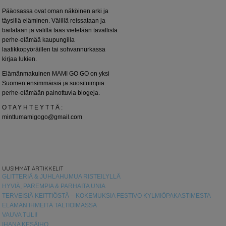
Pääosassa ovat oman näköinen arki ja
täysillä eläminen. Välillä reissataan ja
bailataan ja välillä taas vietetään tavallista
perhe-elämää kaupungilla
laatikkopyöräillen tai sohvannurkassa
kirjaa lukien.
Elämänmakuinen MAMI GO GO on yksi
Suomen ensimmäisiä ja suosituimpia
perhe-elämään painottuvia blogeja.
O T A Y H T E Y T T Ä :
minttumamigogo@gmail.com
UUSIMMAT ARTIKKELIT
GLITTERIÄ & JUHLAHUMUA RISTEILYLLÄ
HYVIÄ, PAREMPIA & PARHAITA UNIA
TERVEISIÄ KEITTIÖSTÄ – KOKEMUKSIA FESTIVO KYLMIÖPAKASTIMESTA
ELÄMÄN IHMEITÄ TALTIOIMASSA
VAUVA TULI!
IHANA KESÄIHO