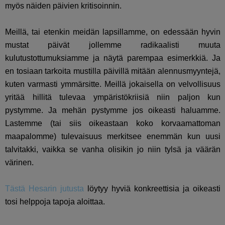
myös näiden päivien kritisoinnin.
Meillä, tai etenkin meidän lapsillamme, on edessään hyvin
mustat päivät jollemme radikaalisti muuta
kulutustottumuksiamme ja näytä parempaa esimerkkiä. Ja
en tosiaan tarkoita mustilla päivillä mitään alennusmyyntejä,
kuten varmasti ymmärsitte. Meillä jokaisella on velvollisuus
yritää hillitä tulevaa ympäristökriisiä niin paljon kun
pystymme. Ja mehän pystymme jos oikeasti haluamme.
Lastemme (tai siis oikeastaan koko korvaamattoman
maapalomme) tulevaisuus merkitsee enemmän kun uusi
talvitakki, vaikka se vanha olisikin jo niin tylsä ja väärän
värinen.
Tästä Hesarin jutusta
löytyy hyviä konkreettisia ja oikeasti
tosi helppoja tapoja aloittaa.