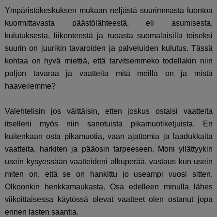
Ympäristökeskuksen mukaan neljästä suurimmasta luontoa
kuormittavasta päästölähteestä, eli asumisesta,
kulutuksesta, liikenteestä ja ruoasta suomalaisilla toiseksi
suurin on juurikin tavaroiden ja palveluiden kulutus. Tässä
kohtaa on hyvä miettiä, että tarvitsemmeko todellakin niin
paljon tavaraa ja vaatteita mitä meillä on ja mistä
haaveilemme?
Valehtelisin jos väittäisin, etten joskus ostaisi vaatteita
itselleni myös niin sanotuista pikamuotiketjuista. En
kuitenkaan osta pikamuotia, vaan ajattomia ja laadukkaita
vaatteita, harkiten ja pääosin tarpeeseen. Moni yllättyykin
usein kysyessään vaatteideni alkuperää, vastaus kun usein
miten on, että se on hankittu jo useampi vuosi sitten.
Olkoonkin henkkamaukasta. Osa edelleen minulla lähes
viikoittaisessa käytössä olevat vaatteet olen ostanut jopa
ennen lasten saantia.