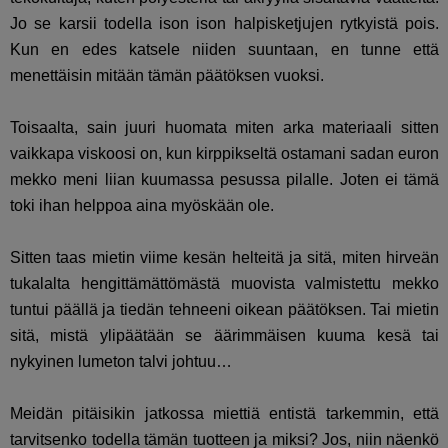
Jo se karsii todella ison ison halpisketjujen rytkyistä pois.
Kun en edes katsele niiden suuntaan, en tunne että
menettäisin mitään tämän päätöksen vuoksi.
Toisaalta, sain juuri huomata miten arka materiaali sitten
vaikkapa viskoosi on, kun kirppikseltä ostamani sadan euron
mekko meni liian kuumassa pesussa pilalle. Joten ei tämä
toki ihan helppoa aina myöskään ole.
Sitten taas mietin viime kesän helteitä ja sitä, miten hirveän
tukalalta hengittämättömästä muovista valmistettu mekko
tuntui päällä ja tiedän tehneeni oikean päätöksen. Tai mietin
sitä, mistä ylipäätään se äärimmäisen kuuma kesä tai
nykyinen lumeton talvi johtuu…
Meidän pitäisikin jatkossa miettiä entistä tarkemmin, että
tarvitsenko todella tämän tuotteen ja miksi? Jos, niin näenkö