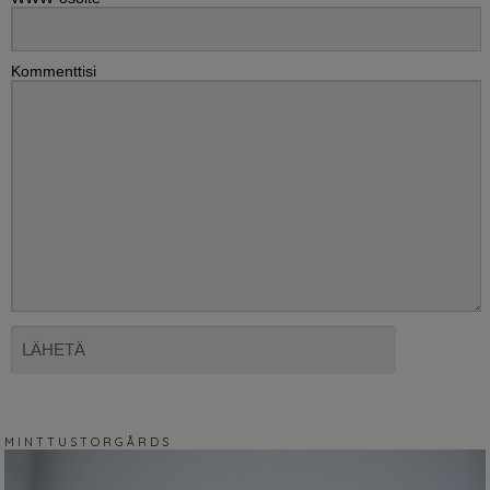
Kommenttisi
M I N T T U S T O R G Å R D S