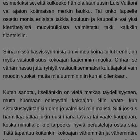
esimerkiksi se, että kulkeeko hän olallaan uusin Luis Vuittoni
vai ajaton kotimaisen merkin laukku. Tai onko lapselle
ostettu monta erilaista takkia kouluun ja kaupoille vai yksi
kierrätetyistä muovipulloista valmistettu takki kaikkiin
tilanteisiin.
Siinä missä kasvissyönnistä on viimeaikoina tullut trendi, on
myös vastuullisuus kokoajan laajemmin muotia. Onhan se
vähän hassu juttu ryhtyä vastuullisemmaksi kuluttajaksi vain
muodin vuoksi, mutta mieluummin niin kun ei ollenkaan.
Kuten sanottu, itsellänikin on vielä matkaa täydellisyyteen,
mutta huomaan edistyväni kokoajan. Niin vaate- kun
sistustustyyliltänikin olen jo valmiiksi minimalisti. Silti joskus
harmittaa jättää jokin uusi ihana tavara tai vaate kauppaan,
koska minulla ei ole tarpeeksi hyviä perusteluja ostaa sitä.
Tätä tapahtuu kuitenkin kokoajan vähemmän ja vähemmän.