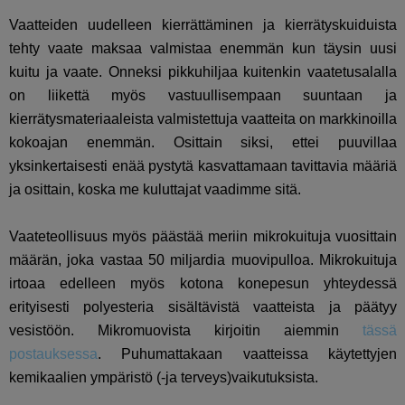
Vaatteiden uudelleen kierrättäminen ja kierrätyskuiduista
tehty vaate maksaa valmistaa enemmän kun täysin uusi
kuitu ja vaate. Onneksi pikkuhiljaa kuitenkin vaatetusalalla
on liikettä myös vastuullisempaan suuntaan ja
kierrätysmateriaaleista valmistettuja vaatteita on markkinoilla
kokoajan enemmän. Osittain siksi, ettei puuvillaa
yksinkertaisesti enää pystytä kasvattamaan tavittavia määriä
ja osittain, koska me kuluttajat vaadimme sitä.
Vaateteollisuus myös päästää meriin mikrokuituja vuosittain
määrän, joka vastaa 50 miljardia muovipulloa. Mikrokuituja
irtoaa edelleen myös kotona konepesun yhteydessä
erityisesti polyesteria sisältävistä vaatteista ja päätyy
vesistöön. Mikromuovista kirjoitin aiemmin
tässä
postauksessa
. Puhumattakaan vaatteissa käytettyjen
kemikaalien ympäristö (-ja terveys)vaikutuksista.