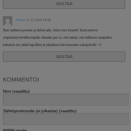
VASTAA
Jonna
27.11.2018 19:08
Ihan mahtava postaus ja tärkeä aihe, kiitos kun kirjoitit! Itseä motivoi
ympäristöystävällisempään elämään just se, että mietin, että millaisen maapallon
haluaisin itse jättää lapsilleni ja ylipäänsä tulevaisuuden sukupolville <3
VASTAA
KOMMENTOI
Nimi (vaadittu)
Sähköpostiosoite (ei julkaista) (vaadittu)
WWW-osoite