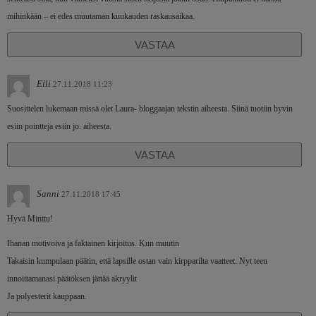
mihinkään – ei edes muutaman kuukauden raskausaikaa.
VASTAA
Elli
27.11.2018 11:23
Suosittelen lukemaan missä olet Laura- bloggaajan tekstin aiheesta. Siinä tuotiin hyvin
esiin pointteja esiin jo. aiheesta.
VASTAA
Sanni
27.11.2018 17:45
Hyvä Minttu!
Ihanan motivoiva ja faktainen kirjoitus. Kun muutin
Takaisin kumpulaan päätin, että lapsille ostan vain kirpparilta vaatteet. Nyt teen
innoittamanasi päätöksen jättää akryylit
Ja polyesterit kauppaan.