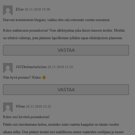
Elise
26.11.2018 19:38
Harvoin kommentoin blogiasi, vaikka olen sitä seitsemän vuottta seurannut.
Kiitos mahtavasta postauksesta! Voin allekirjoittaa joka ikisen lauseen itsekin. Meidän
on tehtävä valintoja, jotta jätämme lapsillemme jollakin tapaa elinkelpoisen planeetan.
VASTAA
101Dalmatialaista
26.11.2018 21:10
Niin hyvä postaus!! Kiitos
VASTAA
Vilma
26.11.2018 22:32
Kiitos tosi hyvästä postauksesta!
Päätin sun innoittamana laskea, montako uutta vaatetta kaappiini on tämän vuoden
aikana tullut. Oon pitänyt itseäni tosi maltillisena omien vaatteiden ostelijana ja monet