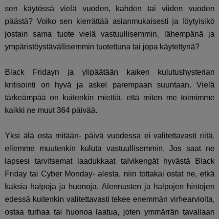
sen käytössä vielä vuoden, kahden tai viiden vuoden
päästä? Voiko sen kierrättää asianmukaisesti ja löytyisikö
jostain sama tuote vielä vastuullisemmin, lähempänä ja
ympäristöystävällisemmin tuotettuna tai jopa käytettynä?
Black Fridayn ja ylipäätään kaiken kulutushysterian
kritisointi on hyvä ja askel parempaan suuntaan. Vielä
tärkeämpää on kuitenkin miettiä, että miten me toimimme
kaikki ne muut 364 päivää.
Yksi älä osta mitään- päivä vuodessa ei valitettavasti riitä,
ellemme muutenkin kuluta vastuullisemmin. Jos saat ne
lapsesi tarvitsemat laadukkaat talvikengät hyvästä Black
Friday tai Cyber Monday- alesta, niin tottakai ostat ne, etkä
kaksia halpoja ja huonoja. Alennusten ja halpojen hintojen
edessä kuitenkin valitettavasti tekee enemmän virhearvioita,
ostaa turhaa tai huonoa laatua, joten ymmärrän tavallaan