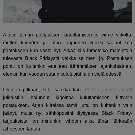
Aloitin tämän postauksen kirjoittamisen jo viime viikolla,
mutten kiireiden ja jutun laajuuden vuoksi saanut sitä
päätökseen kun vasta nyt. Älkää siis ihmetelkö mainintoja
tulevasta Black Fridaystä vaikka se meni jo. Postauksen
pontti on kuitenkin edelleen äärimmäisen ajankohtainen,
etenkin kun vuoden suurin kulutusjuhla on vielä edessä.
Olen jo pitkään, siitä saakka kun
IPCC:n ilmastoraportti
julkaistiin, halunnut kirjoittaa kuluttamiseen liittyvän
postauksen. Arjen kiireissä tämä juttu on kuitenkin vain
jäänyt, mutta nyt sähköpostini täyttyessä Black Friday-
tarjouksista, on minunkin vihdoin aika tähän tärkeään
aiheeseen tarttua.