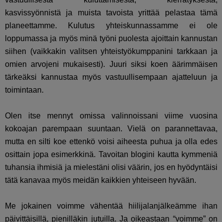
kasvissyönnistä ja muista tavoista yrittää pelastaa tämä
planeettamme. Kulutus yhteiskunnassamme ei ole
loppumassa ja myös minä työni puolesta ajoittain kannustan
siihen (vaikkakin valitsen yhteistyökumppanini tarkkaan ja
omien arvojeni mukaisesti). Juuri siksi koen äärimmäisen
tärkeäksi kannustaa myös vastuullisempaan ajatteluun ja
toimintaan.
Olen itse mennyt omissa valinnoissani viime vuosina
kokoajan parempaan suuntaan. Vielä on parannettavaa,
mutta en silti koe ettenkö voisi aiheesta puhua ja olla edes
osittain jopa esimerkkinä. Tavoitan blogini kautta kymmeniä
tuhansia ihmisiä ja mielestäni olisi väärin, jos en hyödyntäisi
tätä kanavaa myös meidän kaikkien yhteiseen hyvään.
Me jokainen voimme vähentää hiilijalanjälkeämme ihan
päivittäisillä, pienilläkin jutuilla. Ja oikeastaan “voimme” on