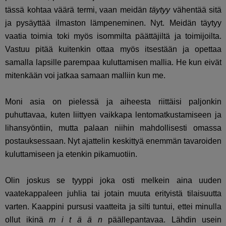
tässä kohtaa väärä termi, vaan meidän
täytyy
vähentää sitä
ja pysäyttää ilmaston lämpeneminen. Nyt. Meidän täytyy
vaatia toimia toki myös isommilta päättäjiltä ja toimijoilta.
Vastuu pitää kuitenkin ottaa myös itsestään ja opettaa
samalla lapsille parempaa kuluttamisen mallia. He kun eivät
mitenkään voi jatkaa samaan malliin kun me.
Moni asia on pielessä ja aiheesta riittäisi paljonkin
puhuttavaa, kuten liittyen vaikkapa lentomatkustamiseen ja
lihansyöntiin, mutta palaan niihin mahdollisesti omassa
postauksessaan. Nyt ajattelin keskittyä enemmän tavaroiden
kuluttamiseen ja etenkin pikamuotiin.
Olin joskus se tyyppi joka osti melkein aina uuden
vaatekappaleen juhlia tai jotain muuta erityistä tilaisuutta
varten. Kaappini pursusi vaatteita ja silti tuntui, ettei minulla
ollut ikinä
m i t ä ä n
päällepantavaa. Lähdin usein