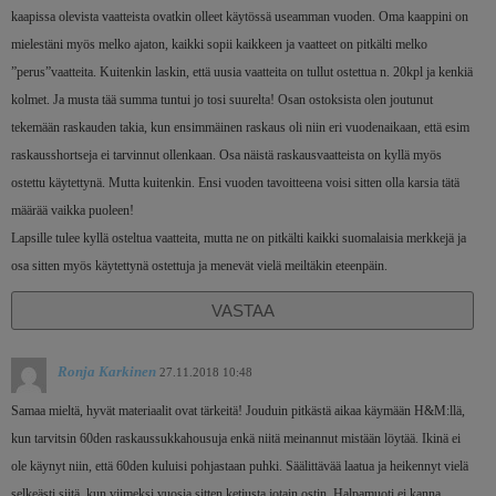
kaapissa olevista vaatteista ovatkin olleet käytössä useamman vuoden. Oma kaappini on
mielestäni myös melko ajaton, kaikki sopii kaikkeen ja vaatteet on pitkälti melko
”perus”vaatteita. Kuitenkin laskin, että uusia vaatteita on tullut ostettua n. 20kpl ja kenkiä
kolmet. Ja musta tää summa tuntui jo tosi suurelta! Osan ostoksista olen joutunut
tekemään raskauden takia, kun ensimmäinen raskaus oli niin eri vuodenaikaan, että esim
raskausshortseja ei tarvinnut ollenkaan. Osa näistä raskausvaatteista on kyllä myös
ostettu käytettynä. Mutta kuitenkin. Ensi vuoden tavoitteena voisi sitten olla karsia tätä
määrää vaikka puoleen!
Lapsille tulee kyllä osteltua vaatteita, mutta ne on pitkälti kaikki suomalaisia merkkejä ja
osa sitten myös käytettynä ostettuja ja menevät vielä meiltäkin eteenpäin.
VASTAA
Ronja Karkinen
27.11.2018 10:48
Samaa mieltä, hyvät materiaalit ovat tärkeitä! Jouduin pitkästä aikaa käymään H&M:llä,
kun tarvitsin 60den raskaussukkahousuja enkä niitä meinannut mistään löytää. Ikinä ei
ole käynyt niin, että 60den kuluisi pohjastaan puhki. Säälittävää laatua ja heikennyt vielä
selkeästi siitä, kun viimeksi vuosia sitten ketjusta jotain ostin. Halpamuoti ei kanna