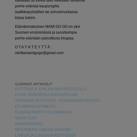
bailataan ja välillä taas vietetään tavallista
perhe-elämää kaupungilla
laatikkopyöräillen tai sohvannurkassa
kirjaa lukien.
Elämänmakuinen MAMI GO GO on yksi
Suomen ensimmäisiä ja suosituimpia
perhe-elämään painottuvia blogeja.
O T A Y H T E Y T T Ä :
minttumamigogo@gmail.com
UUSIMMAT ARTIKKELIT
GLITTERIÄ & JUHLAHUMUA RISTEILYLLÄ
HYVIÄ, PAREMPIA & PARHAITA UNIA
TERVEISIÄ KEITTIÖSTÄ – KOKEMUKSIA FESTIVO
KYLMIÖPAKASTIMESTA
ELÄMÄN IHMEITÄ TALTIOIMASSA
VAUVA TULI!
IHANA KESÄIHO
MITÄ PAKATA SAIRAALAKASSIIN
LAATUA JA LUKSUSTA KEITTIÖSSÄ