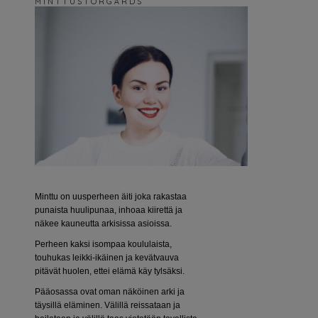
M I N T T U S T O R G Å R D S
Minttu on uusperheen äiti joka rakastaa
punaista huulipunaa, inhoaa kiirettä ja
näkee kauneutta arkisissa asioissa.
Perheen kaksi isompaa koululaista,
touhukas leikki-ikäinen ja kevätvauva
pitävät huolen, ettei elämä käy tylsäksi.
Pääosassa ovat oman näköinen arki ja
täysillä eläminen. Välillä reissataan ja