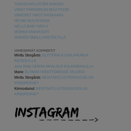
TUKHOLMA LASTEN KANSSA
VINKIT PAREMPAAN MUUTTOON
VIIMEISET VIIKOT RASKAANA
HEI ME MUUTETAAN!
HELLO BABY NRO 4
MOIKKA VANHA KOTI
SKIDIEN OMALLA RISTEILYLLÄ
VIIMEISIMMÄT KOMMENTIT
Minttu Storgårds
:
GLITTERIÄ & JUHLAHUMUA
RISTEILYLLÄ
Juha Räty
:
SEINÄN MAALAUS KALKKIMAALILLA
Marie
:
ELÄMÄÄ HISSITTÖMÄSSÄ TALOSSA
Minttu Storgårds
:
MEISTÄKÖ LASTENSUOJELUN
KRIISIPERHE?
Kiinnostunut
:
MEISTÄKÖ LASTENSUOJELUN
KRIISIPERHE?