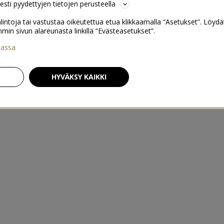
sesti pyydettyjen tietojen perusteella
lintoja tai vastustaa oikeutettua etua klikkaamalla “Asetukset”. Löydä
 sivun alareunasta linkillä “Evästeasetukset”.
iassa
HYVÄKSY KAIKKI