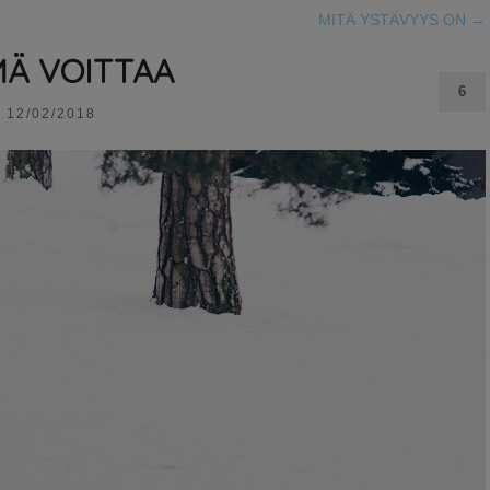
MITÄ YSTÄVYYS ON
→
Ä VOITTAA
6
12/02/2018