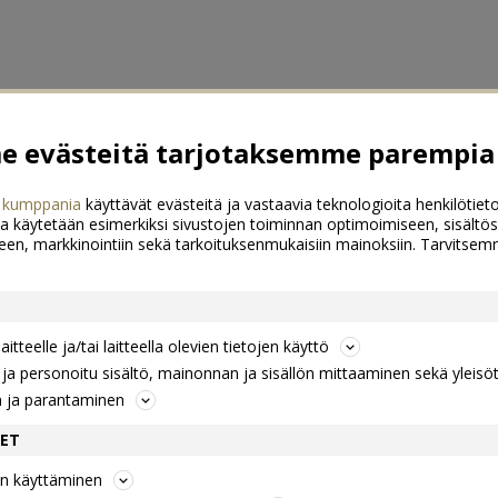
 evästeitä tarjotaksemme parempia 
 kumppania
käyttävät evästeitä ja vastaavia teknologioita henkilötieto
a käytetään esimerkiksi sivustojen toiminnan optimoimiseen, sisältös
een, markkinointiin sekä tarkoituksenmukaisiin mainoksiin. Tarvits
itteelle ja/tai laitteella olevien tietojen käyttö
a personoitu sisältö, mainonnan ja sisällön mittaaminen sekä yleisö
n ja parantaminen
DET
jen käyttäminen