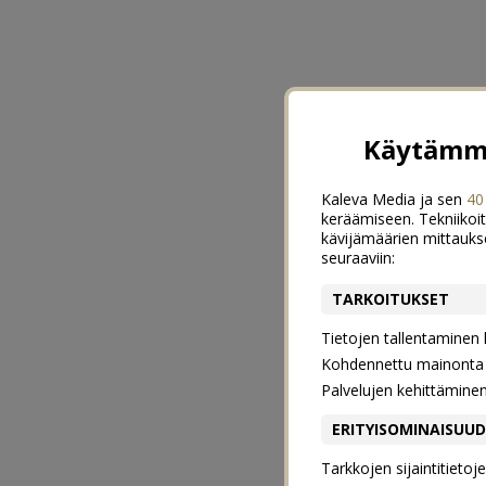
Käytämme
Kaleva Media ja sen
40
keräämiseen. Tekniikoit
kävijämäärien mittauks
seuraaviin:
TARKOITUKSET
Tietojen tallentaminen la
Kohdennettu mainonta j
Palvelujen kehittämine
ERITYISOMINAISUU
Tarkkojen sijaintitieto