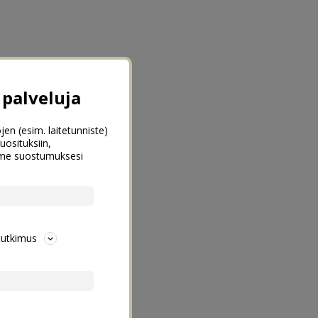
palveluja
jen (esim. laitetunniste)
uosituksiin,
emme suostumuksesi
tutkimus