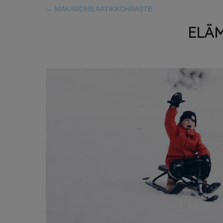
←
MAKARONILAATIKKOHAASTE
ELÄM