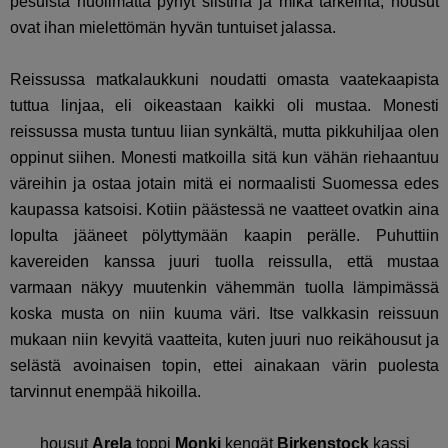
pesuista huolimatta pynyt siistinä ja mikä tärkeintä, housut
ovat ihan mielettömän hyvän tuntuiset jalassa.
Reissussa matkalaukkuni noudatti omasta vaatekaapista
tuttua linjaa, eli oikeastaan kaikki oli mustaa. Monesti
reissussa musta tuntuu liian synkältä, mutta pikkuhiljaa olen
oppinut siihen. Monesti matkoilla sitä kun vähän riehaantuu
väreihin ja ostaa jotain mitä ei normaalisti Suomessa edes
kaupassa katsoisi. Kotiin päästessä ne vaatteet ovatkin aina
lopulta jääneet pölyttymään kaapin perälle. Puhuttiin
kavereiden kanssa juuri tuolla reissulla, että mustaa
varmaan näkyy muutenkin vähemmän tuolla lämpimässä
koska musta on niin kuuma väri. Itse valkkasin reissuun
mukaan niin kevyitä vaatteita, kuten juuri nuo reikähousut ja
selästä avoinaisen topin, ettei ainakaan värin puolesta
tarvinnut enempää hikoilla.
housut
Arela
toppi
Monki
kengät
Birkenstock
kassi