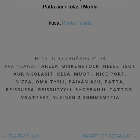
Patta
aurinkolasit
Monki
kuvat
Peeta Peltola
MINTTU STORGÅRDS 21:08
AVAINSANAT:
ARELA
,
BIRKENSTOCK
,
HELLE
,
ISOT
AURINKOLASIT
,
KESÄ
,
MUOTI
,
NICE PORT
,
NIZZA
,
OMA TYYLI
,
PÄIVÄN ASU
,
PATTA
,
REISSUSSA
,
REISSUTYYLI
,
SHOPPAILU
,
TATTOO
,
VAATTEET
,
YLEINEN
2 KOMMENTTIA
←
ELÄ TÄYSILLÄ
IHANAT KOTIKESÄILLAT
→