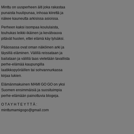
Minttu on uusperheen äiti joka rakastaa
punaista huulipunaa, inhoaa kiirettä ja
näkee kauneutta arkisissa asioissa.
Perheen kaksi isompaa koululaista,
touhukas leikki-ikäinen ja kevätvauva
pitävät huolen, ettei elämä käy tylsäksi.
Pääosassa ovat oman näköinen arki ja
täysillä eläminen. Välillä reissataan ja
bailataan ja välillä taas vietetään tavallista
perhe-elämää kaupungilla
laatikkopyöräillen tai sohvannurkassa
kirjaa lukien.
Elämänmakuinen MAMI GO GO on yksi
Suomen ensimmäisiä ja suosituimpia
perhe-elämään painottuvia blogeja.
O T A Y H T E Y T T Ä :
minttumamigogo@gmail.com