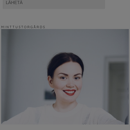
M I N T T U S T O R G Å R D S