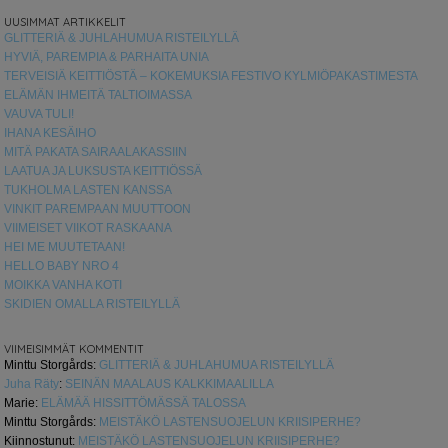
UUSIMMAT ARTIKKELIT
GLITTERIÄ & JUHLAHUMUA RISTEILYLLÄ
HYVIÄ, PAREMPIA & PARHAITA UNIA
TERVEISIÄ KEITTIÖSTÄ – KOKEMUKSIA FESTIVO KYLMIÖPAKASTIMESTA
ELÄMÄN IHMEITÄ TALTIOIMASSA
VAUVA TULI!
IHANA KESÄIHO
MITÄ PAKATA SAIRAALAKASSIIN
LAATUA JA LUKSUSTA KEITTIÖSSÄ
TUKHOLMA LASTEN KANSSA
VINKIT PAREMPAAN MUUTTOON
VIIMEISET VIIKOT RASKAANA
HEI ME MUUTETAAN!
HELLO BABY NRO 4
MOIKKA VANHA KOTI
SKIDIEN OMALLA RISTEILYLLÄ
VIIMEISIMMÄT KOMMENTIT
Minttu Storgårds
:
GLITTERIÄ & JUHLAHUMUA RISTEILYLLÄ
Juha Räty
:
SEINÄN MAALAUS KALKKIMAALILLA
Marie
:
ELÄMÄÄ HISSITTÖMÄSSÄ TALOSSA
Minttu Storgårds
:
MEISTÄKÖ LASTENSUOJELUN KRIISIPERHE?
Kiinnostunut
:
MEISTÄKÖ LASTENSUOJELUN KRIISIPERHE?