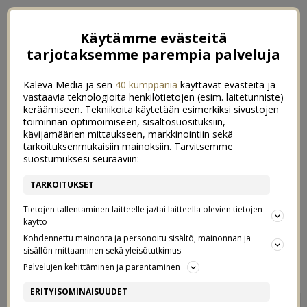
Käytämme evästeitä
tarjotaksemme parempia palveluja
Kaleva Media ja sen
40 kumppania
käyttävät evästeitä ja
vastaavia teknologioita henkilötietojen (esim. laitetunniste)
keräämiseen. Tekniikoita käytetään esimerkiksi sivustojen
toiminnan optimoimiseen, sisältösuosituksiin,
kävijämäärien mittaukseen, markkinointiin sekä
tarkoituksenmukaisiin mainoksiin. Tarvitsemme
suostumuksesi seuraaviin:
TARKOITUKSET
Tietojen tallentaminen laitteelle ja/tai laitteella olevien tietojen
käyttö
Kohdennettu mainonta ja personoitu sisältö, mainonnan ja
sisällön mittaaminen sekä yleisötutkimus
←
ELÄ TÄYSILLÄ
IHANAT KOTIKESÄILLAT
→
Palvelujen kehittäminen ja parantaminen
PARHAAT HELLEHOUSUT
ERITYISOMINAISUUDET
2