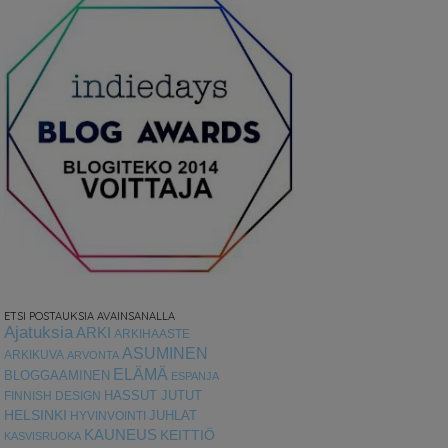
ETSI POSTAUKSIA AVAINSANALLA
Ajatuksia
ARKI
ARKIHAASTE
ASUMINEN
ARKIKUVA
ARVONTA
ELÄMÄ
BLOGGAAMINEN
ESPANJA
HASSUT JUTUT
FINNISH DESIGN
HELSINKI
HYVINVOINTI
JUHLAT
KAUNEUS
KEITTIÖ
KASVISRUOKA