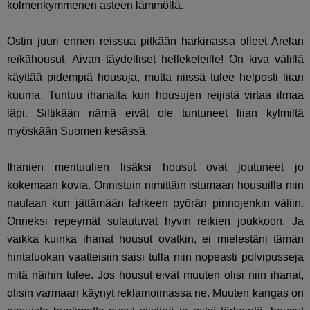
kolmenkymmenen asteen lämmöllä.
Ostin juuri ennen reissua pitkään harkinassa olleet Arelan
reikähousut. Aivan täydelliset hellekeleille! On kiva välillä
käyttää pidempiä housuja, mutta niissä tulee helposti liian
kuuma. Tuntuu ihanalta kun housujen reijistä virtaa ilmaa
läpi. Siltikään nämä eivät ole tuntuneet liian kylmiltä
myöskään Suomen kesässä.
Ihanien merituulien lisäksi housut ovat joutuneet jo
kokemaan kovia. Onnistuin nimittäin istumaan housuilla niin
naulaan kun jättämään lahkeen pyörän pinnojenkin väliin.
Onneksi repeymät sulautuvat hyvin reikien joukkoon. Ja
vaikka kuinka ihanat housut ovatkin, ei mielestäni tämän
hintaluokan vaatteisiin saisi tulla niin nopeasti polvipusseja
mitä näihin tulee. Jos housut eivät muuten olisi niin ihanat,
olisin varmaan käynyt reklamoimassa ne. Muuten kangas on