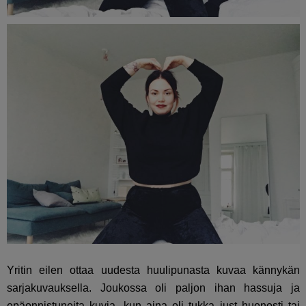
Yritin eilen ottaa uudesta huulipunasta kuvaa kännykän
sarjakuvauksella. Joukossa oli paljon ihan hassuja ja
epäonnistuneita kuvia, kun aina oli tukka just huonosti tai