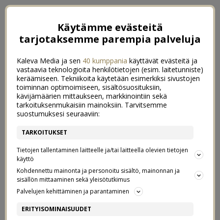
Käytämme evästeitä
tarjotaksemme parempia palveluja
Kaleva Media ja sen
40 kumppania
käyttävät evästeitä ja
vastaavia teknologioita henkilötietojen (esim. laitetunniste)
keräämiseen. Tekniikoita käytetään esimerkiksi sivustojen
toiminnan optimoimiseen, sisältösuosituksiin,
kävijämäärien mittaukseen, markkinointiin sekä
tarkoituksenmukaisiin mainoksiin. Tarvitsemme
suostumuksesi seuraaviin:
TARKOITUKSET
Tietojen tallentaminen laitteelle ja/tai laitteella olevien tietojen
käyttö
Kohdennettu mainonta ja personoitu sisältö, mainonnan ja
sisällön mittaaminen sekä yleisötutkimus
←
TÄNÄÄN MIETIN
KAIKEN LISÄKSI OLEN VIELÄ FIKSUKIN!
→
Palvelujen kehittäminen ja parantaminen
MÄ ♥ MASU
ERITYISOMINAISUUDET
12