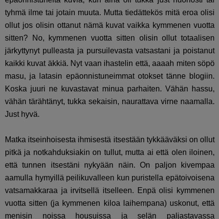
tyhmä ilme tai jotain muuta. Mutta tiedättekös mitä eroa olisi
ollut jos olisin ottanut nämä kuvat vaikka kymmenen vuotta
sitten? No, kymmenen vuotta sitten olisin ollut totaalisen
järkyttynyt pulleasta ja pursuilevasta vatsastani ja poistanut
kaikki kuvat äkkiä. Nyt vaan ihastelin että, aaaah miten söpö
masu, ja latasin epäonnistuneimmat otokset tänne blogiin.
Koska juuri ne kuvastavat minua parhaiten. Vähän hassu,
vähän tärähtänyt, tukka sekaisin, naurattava virne naamalla.
Just hyvä.
Matka itseinhoisesta ihmisestä itsestään tykkääväksi on ollut
pitkä ja notkahduksiakin on tullut, mutta ai että olen iloinen,
että tunnen itsestäni nykyään näin. On paljon kivempaa
aamulla hymyillä peilikuvalleen kun puristella epätoivoisena
vatsamakkaraa ja irvitsellä itselleen. Enpä olisi kymmenen
vuotta sitten (ja kymmenen kiloa laihempana) uskonut, että
menisin noissa housuissa ja selän paljastavassa