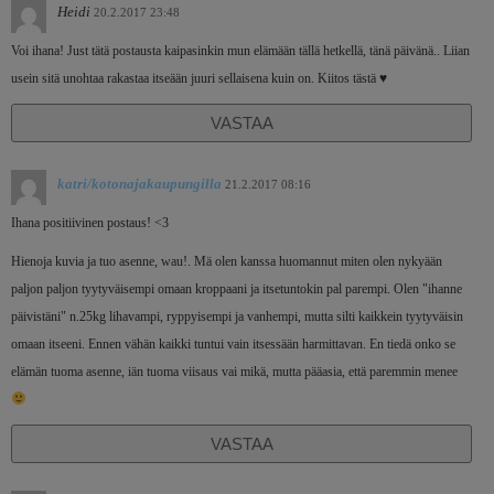
Heidi
20.2.2017 23:48
Voi ihana! Just tätä postausta kaipasinkin mun elämään tällä hetkellä, tänä päivänä.. Liian
usein sitä unohtaa rakastaa itseään juuri sellaisena kuin on. Kiitos tästä ♥
VASTAA
katri/kotonajakaupungilla
21.2.2017 08:16
Ihana positiivinen postaus! <3
Hienoja kuvia ja tuo asenne, wau!. Mä olen kanssa huomannut miten olen nykyään
paljon paljon tyytyväisempi omaan kroppaani ja itsetuntokin pal parempi. Olen "ihanne
päivistäni" n.25kg lihavampi, ryppyisempi ja vanhempi, mutta silti kaikkein tyytyväisin
omaan itseeni. Ennen vähän kaikki tuntui vain itsessään harmittavan. En tiedä onko se
elämän tuoma asenne, iän tuoma viisaus vai mikä, mutta pääasia, että paremmin menee
VASTAA