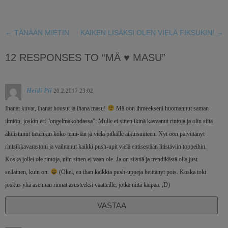
←
TÄNÄÄN MIETIN
KAIKEN LISÄKSI OLEN VIELÄ FIKSUKIN!
→
12 RESPONSES TO “MÄ ♥ MASU”
Heidi Pii
20.2.2017 23:02
Ihanat kuvat, ihanat housut ja ihana masu!
Mä oon ihmeekseni huomannut saman
ilmiön, joskin eri ”ongelmakohdassa”: Mulle ei sitten ikinä kasvanut rintoja ja olin siitä
ahdistunut tietenkin koko teini-iän ja vielä pitkälle aikuisuuteen. Nyt oon päivittänyt
rintsikkavarastoni ja vaihtanut kaikki push-upit vielä entisestään litistäviin toppeihin.
Koska jollei ole rintoja, niin sitten ei vaan ole. Ja on siistiä ja trendikästä olla just
sellainen, kuin on.
(Okei, en ihan kaikkia push-uppeja heittänyt pois. Koska toki
joskus yhä asennan rinnat asusteeksi vaatteille, jotka niitä kaipaa. ;D)
VASTAA