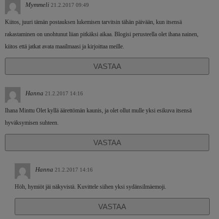
Mymmeli
21.2.2017 09:49
Kiitos, juuri tämän postauksen lukemisen tarvitsin tähän päivään, kun itsensä
rakastaminen on unohtunut liian pitkäksi aikaa. Blogisi perusteella olet ihana nainen,
kiitos että jatkat avata maailmaasi ja kirjoittaa meille.
VASTAA
Hanna
21.2.2017 14:16
Ihana Minttu Olet kyllä äärettömän kaunis, ja olet ollut mulle yksi esikuva itsensä
hyväksymisen suhteen.
VASTAA
Hanna
21.2.2017 14:16
Höh, hymiöt jäi näkyvistä. Kuvittele siihen yksi sydänsilmäemoji.
VASTAA