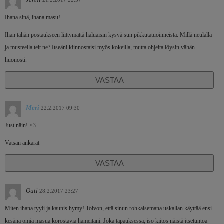
Ihana sinä, ihana masu!
Ihan tähän postaukseen liittymättä haluaisin kysyä sun pikkutatuoinneista. Millä neulalla
ja musteella teit ne? Itseäni kiinnostaisi myös kokeilla, mutta ohjeita löysin vähän
huonosti.
VASTAA
Meri
22.2.2017 09:30
Just näin! <3
Vatsan ankarat
VASTAA
Outi
28.2.2017 23:27
Miten ihana tyyli ja kaunis hymy! Toivon, että sinun rohkaisemana uskallan käyttää ensi
kesänä omia masua korostavia hameitani. Joka tapauksessa, iso kiitos näistä itsetuntoa