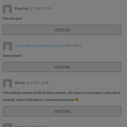
Pauliina
21.2.2017 17:50
Sinä olet upea!
VASTAA
Taru/stuffabout.fitfashion.fi
21.2.2017 19:25
Ihana postaus!
VASTAA
Hentsu
21.2.2017 22:49
Onko kukaan sanonut sinulle koskaan aiemmin, että sinussa on tosi paljon samaa näköä
näyttelijä Seline Hizlin kanssa, kaunottaria molemmat
VASTAA
Jenni
21.2.2017 22:57