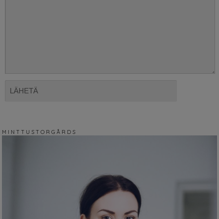
M I N T T U S T O R G Å R D S