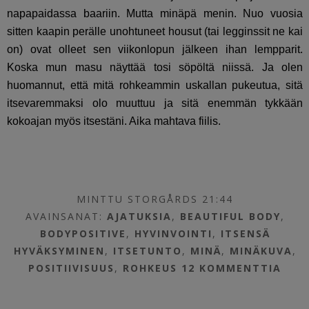
napapaidassa baariin. Mutta minäpä menin. Nuo vuosia
sitten kaapin perälle unohtuneet housut (tai legginssit ne kai
on) ovat olleet sen viikonlopun jälkeen ihan lempparit.
Koska mun masu näyttää tosi söpöltä niissä. Ja olen
huomannut, että mitä rohkeammin uskallan pukeutua, sitä
itsevaremmaksi olo muuttuu ja sitä enemmän tykkään
kokoajan myös itsestäni. Aika mahtava fiilis.
MINTTU STORGÅRDS 21:44
AVAINSANAT:
AJATUKSIA
,
BEAUTIFUL BODY
,
BODYPOSITIVE
,
HYVINVOINTI
,
ITSENSÄ
HYVÄKSYMINEN
,
ITSETUNTO
,
MINÄ
,
MINÄKUVA
,
POSITIIVISUUS
,
ROHKEUS
12 KOMMENTTIA