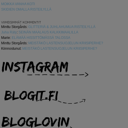
MOIKKA VANHA KOTI
SKIDIEN OMALLA RISTEILYLLÄ
VIIMEISIMMÄT KOMMENTIT
Minttu Storgårds
:
GLITTERIÄ & JUHLAHUMUA RISTEILYLLÄ
Juha Räty
:
SEINÄN MAALAUS KALKKIMAALILLA
Marie
:
ELÄMÄÄ HISSITTÖMÄSSÄ TALOSSA
Minttu Storgårds
:
MEISTÄKÖ LASTENSUOJELUN KRIISIPERHE?
Kiinnostunut
:
MEISTÄKÖ LASTENSUOJELUN KRIISIPERHE?