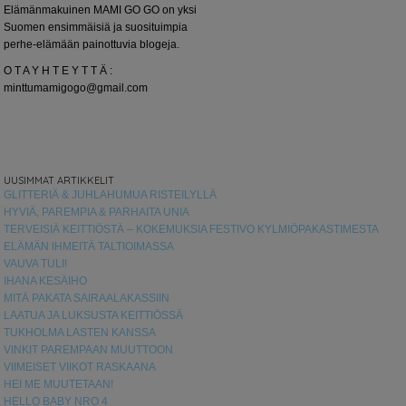
Elämänmakuinen MAMI GO GO on yksi
Suomen ensimmäisiä ja suosituimpia
perhe-elämään painottuvia blogeja.
O T A Y H T E Y T T Ä :
minttumamigogo@gmail.com
UUSIMMAT ARTIKKELIT
GLITTERIÄ & JUHLAHUMUA RISTEILYLLÄ
HYVIÄ, PAREMPIA & PARHAITA UNIA
TERVEISIÄ KEITTIÖSTÄ – KOKEMUKSIA FESTIVO KYLMIÖPAKASTIMESTA
ELÄMÄN IHMEITÄ TALTIOIMASSA
VAUVA TULI!
IHANA KESÄIHO
MITÄ PAKATA SAIRAALAKASSIIN
LAATUA JA LUKSUSTA KEITTIÖSSÄ
TUKHOLMA LASTEN KANSSA
VINKIT PAREMPAAN MUUTTOON
VIIMEISET VIIKOT RASKAANA
HEI ME MUUTETAAN!
HELLO BABY NRO 4