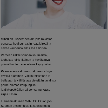
Minttu on uusperheen äiti joka rakastaa
punaista huulipunaa, inhoaa kiirettä ja
näkee kauneutta arkisissa asioissa.
Perheen kaksi isompaa koululaista,
touhukas leikki-ikäinen ja kevätvauva
pitävät huolen, ettei elämä käy tylsäksi.
Pääosassa ovat oman näköinen arki ja
täysillä eläminen. Välillä reissataan ja
bailataan ja välillä taas vietetään tavallista
perhe-elämää kaupungilla
laatikkopyöräillen tai sohvannurkassa
kirjaa lukien.
Elämänmakuinen MAMI GO GO on yksi
Suomen ensimmäisiä ja suosituimpia