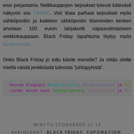
ensi perjantaina. Nettikauppojen tarjoukset tulevat kätevästi
näkyviin siis
TÄNNE
. Voit tilata parhaat tarjoukset myös
sähköpostiin ja kaikkien sähköpostin tilanneiden kesken
arvotaan 100 euron lahjakortti vapaavalintaiseen
verkkokauppaan. Black Friday tapahtuma löytyy myös
facebookista
.
Onko Black Friday jo tuttu käsite monelle? Ja mitäs olette
mieltä näistä jenkkilästä tulevista ”juhlapyhistä”.
Seuraa blogiani 
Blogilistalla
, 
Bloglovinissa
 ja 
Face
Löydät minut myös 
Instagramista
, 
Twitteristä
 ja 
Pint
MINTTU STORGÅRDS 21:13
AVAINSANAT:
BLACK FRIDAY
,
CUPONATION
,