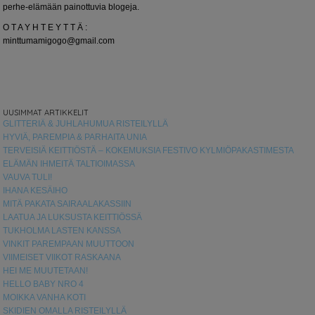
perhe-elämään painottuvia blogeja.
O T A Y H T E Y T T Ä :
minttumamigogo@gmail.com
UUSIMMAT ARTIKKELIT
GLITTERIÄ & JUHLAHUMUA RISTEILYLLÄ
HYVIÄ, PAREMPIA & PARHAITA UNIA
TERVEISIÄ KEITTIÖSTÄ – KOKEMUKSIA FESTIVO KYLMIÖPAKASTIMESTA
ELÄMÄN IHMEITÄ TALTIOIMASSA
VAUVA TULI!
IHANA KESÄIHO
MITÄ PAKATA SAIRAALAKASSIIN
LAATUA JA LUKSUSTA KEITTIÖSSÄ
TUKHOLMA LASTEN KANSSA
VINKIT PAREMPAAN MUUTTOON
VIIMEISET VIIKOT RASKAANA
HEI ME MUUTETAAN!
HELLO BABY NRO 4
MOIKKA VANHA KOTI
SKIDIEN OMALLA RISTEILYLLÄ