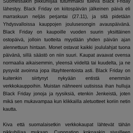
Suomessakin pikkuhiljaa tutummaksi tuleva Black Friday
lähestyy. Black Friday on kiitospäivän jälkeinen päivä eli
marraskuun neljäs perjantai (27.11), ja sitä pidetään
Yhdysvalloissa kauppojen joulusesongin avauspäivänä.
Black Friday on kaupoille vuoden suurin yksittäinen
ostopäivä, jolloin tuotteita myydään yhden päivän ajan
alennettuun hintaan. Monet ostavat kaikki joululahjat tuona
päivänä, sillä säästö on niin suuri. Kaupat avaavat ovensa
normaalia aikaisemmin, yleensä viideltä tai kuudelta, ja ne
pysyvät avoinna jopa iltayhteentoista asti. Black Friday on
kuitenkin siirtynyt nykyään entistä enemmän
verkkokauppoihin. Muistan nähneeni uutisissa ihan hulluja
Black Friday jonoja ja ryysiksiä, etenkin Jenkeistä, joten
mikä sen mukavampaa kun klikkailla aletuotteet koriin netin
kautta.
Kiva että suomalaisetkin verkkokaupat lähtevät tähän
pikkuhiljaa mukaan. Cuponation kokoaakin sivuilleen