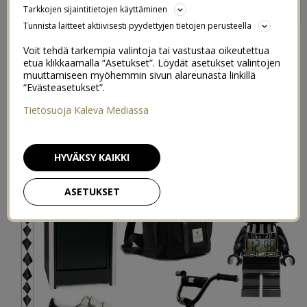
Tarkkojen sijaintitietojen käyttäminen
4
20/11/2015
Tunnista laitteet aktiivisesti pyydettyjen tietojen perusteella
Voit tehdä tarkempia valintoja tai vastustaa oikeutettua
Yhteistyö
etua klikkaamalla “Asetukset”. Löydät asetukset valintojen
muuttamiseen myöhemmin sivun alareunasta linkillä
“Evästeasetukset”.
Tietosuoja Kaleva Mediassa
HYVÄKSY KAIKKI
ASETUKSET