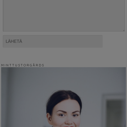
M I N T T U S T O R G Å R D S