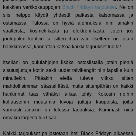
kaikkien verkkokauppojen
Black Fridayn tarjoukset
. Ne on
siis helppo käydä yhdestä paikasta katsomassa ja
ostamassa. Tulossa on hyviä alennuksia niin ainakin
vaatteista, kosmetiikasta ja elektroniikasta. Joten jos
joulupukin konttiin tai sitten ihan vain itselleen on jotain
hankkimassa, kannattaa katsoa kaikki tarjoukset tuolta!
Itselläni on joululahjojen lisäksi ostoslistalla jotain pieniä
sisutusjuttuja kotiin sekä uudet talvikengät niin lapsille kuin
minullekin. Pitääkin elellä tuleva viikko sitten
mahdollisimman säästeliäästi, mutta sittenpähän on kaikki
hankinnat taas vähäksi aikaa tehty. Kokosin noihin
kollaaseihin muutamia kivoja juttuja kaupoista, joilta
varmasti ainakin on tulossa tarjouksia. Kummasti niitä
omiakin tarpeita tuli lisää…
Kaikki tarjoukset paljastetaan heti Black Fridayn alkaessa