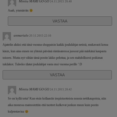
Minttu MAMI GO GO
24.11.2015 20:40
Aaah, ymmärrän
VASTAA
anmarialo
20.11.2015 22:16
Ajattelin aluksi että tänä vuonna shoppaisin kaikki joululahjat netistä, mukavasti kotoa
käsin, kun aina ennen on yhtenä päivänä räntäsateessa juossut pää märkänä kaupasta
toiseen. Mutta nyt vähän tämä postin lakko pelottaa, ja sen mahdollisesti poikimat
tukilakot. Tuleeko tilatut joululahjat vasta ensi vuonna perille ’:D
VASTAA
Minttu MAMI GO GO
24.11.2015 20:42
Se on kyllä totta! Kun etsin kollaasiin inspistuotteista nousta nettikaupoista, niin
aika monessa mainostettiin että tuotteet kulkevat jonkun muun kuin postin
kuljetettavina