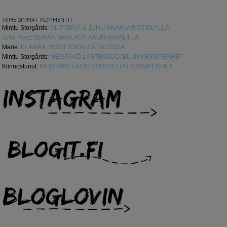
VIIMEISIMMÄT KOMMENTIT
Minttu Storgårds
:
GLITTERIÄ & JUHLAHUMUA RISTEILYLLÄ
Juha Räty
:
SEINÄN MAALAUS KALKKIMAALILLA
Marie
:
ELÄMÄÄ HISSITTÖMÄSSÄ TALOSSA
Minttu Storgårds
:
MEISTÄKÖ LASTENSUOJELUN KRIISIPERHE?
Kiinnostunut
:
MEISTÄKÖ LASTENSUOJELUN KRIISIPERHE?