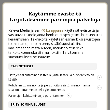
Käytämme evästeitä
tarjotaksemme parempia palveluja
Kaleva Media ja sen
40 kumppania
käyttävät evästeitä ja
vastaavia teknologioita henkilötietojen (esim. laitetunniste)
keräämiseen. Tekniikoita käytetään esimerkiksi sivustojen
toiminnan optimoimiseen, sisältösuosituksiin,
kävijämäärien mittaukseen, markkinointiin sekä
tarkoituksenmukaisiin mainoksiin. Tarvitsemme
suostumuksesi seuraaviin:
TARKOITUKSET
Tietojen tallentaminen laitteelle ja/tai laitteella olevien tietojen
käyttö
Kohdennettu mainonta ja personoitu sisältö, mainonnan ja
sisällön mittaaminen sekä yleisötutkimus
←
ONKO OIKEIN MAINOSTAA LAPSILLE?
Palvelujen kehittäminen ja parantaminen
TOFU PANANGCURRY
→
ERITYISOMINAISUUDET
BLACK FRIDAY