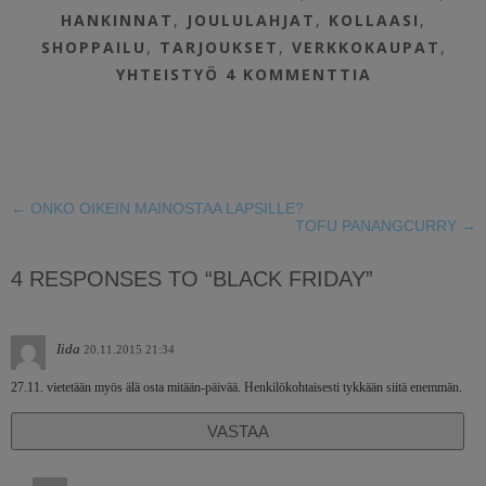
HANKINNAT
,
JOULULAHJAT
,
KOLLAASI
,
SHOPPAILU
,
TARJOUKSET
,
VERKKOKAUPAT
,
YHTEISTYÖ
4 KOMMENTTIA
←
ONKO OIKEIN MAINOSTAA LAPSILLE?
TOFU PANANGCURRY
→
4 RESPONSES TO “BLACK FRIDAY”
Iida
20.11.2015 21:34
27.11. vietetään myös älä osta mitään-päivää. Henkilökohtaisesti tykkään siitä enemmän.
VASTAA