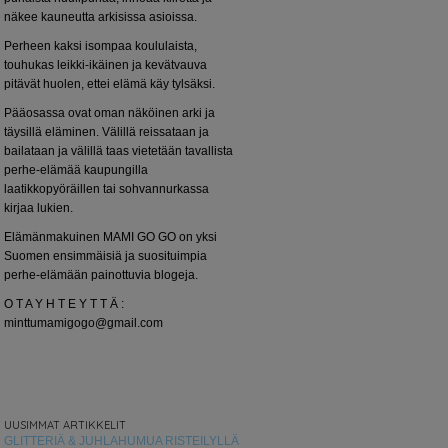
näkee kauneutta arkisissa asioissa.
Perheen kaksi isompaa koululaista,
touhukas leikki-ikäinen ja kevätvauva
pitävät huolen, ettei elämä käy tylsäksi.
Pääosassa ovat oman näköinen arki ja
täysillä eläminen. Välillä reissataan ja
bailataan ja välillä taas vietetään tavallista
perhe-elämää kaupungilla
laatikkopyöräillen tai sohvannurkassa
kirjaa lukien.
Elämänmakuinen MAMI GO GO on yksi
Suomen ensimmäisiä ja suosituimpia
perhe-elämään painottuvia blogeja.
O T A Y H T E Y T T Ä :
minttumamigogo@gmail.com
UUSIMMAT ARTIKKELIT
GLITTERIÄ & JUHLAHUMUA RISTEILYLLÄ