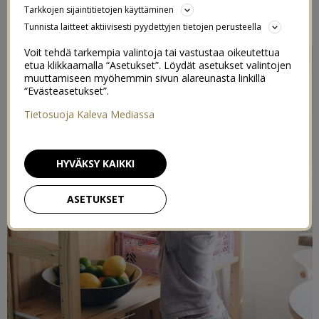
Tarkkojen sijaintitietojen käyttäminen
17/08/2021
Tunnista laitteet aktiivisesti pyydettyjen tietojen perusteella
Voit tehdä tarkempia valintoja tai vastustaa oikeutettua
etua klikkaamalla “Asetukset”. Löydät asetukset valintojen
muuttamiseen myöhemmin sivun alareunasta linkillä
“Evästeasetukset”.
Tietosuoja Kaleva Mediassa
HYVÄKSY KAIKKI
ASETUKSET