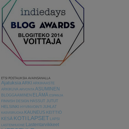
ETSI POSTAUKSIA AVAINSANALLA
Ajatuksia
ARKI
ARKIHAASTE
ASUMINEN
ARKIKUVA
ARVONTA
ELÄMÄ
BLOGGAAMINEN
ESPANJA
HASSUT JUTUT
FINNISH DESIGN
HELSINKI
HYVINVOINTI
JUHLAT
KAUNEUS
KEITTIÖ
KASVISRUOKA
LAPSET
KOTI
KESÄ
LAPSI
Lastentarvikkeet
LASTENHUONE