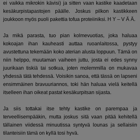
ei vaikka mikrokin kävisi) ja sitten vaan kastike kaadetaan
kesäkurpistapastojen päälle. Joskus pilkon kastikkeen
joukkoon myös puoli pakettia tofua proteiiniksi. H Y – V Ä Ä.
Ja mikä parasta, tuo pian kolmevuotias, joka haluaa
kokoajan ihan kauheasti auttaa ruoanlaitossa, pystyy
avustettuna tekemään koko aterian alusta loppuun. Tämä on
niin helppo, muutaman vaiheen juttu, josta ei edes synny
juurikaan tiskiä tai sotkua, joten molemmilla on mukavaa
yhdessä tätä tehdessä. Voisikin sanoa, että tässä on lapseni
ensimmäinen bravuuriannos, toki hän haluaa vielä keitellä
itselleen ihan oikeat pastat kesäkurpitsan sijasta.
Ja siis tottakai itse tehty kastike on parempaa ja
terveellisempääkin, mutta joskus sitä vaan pitää kehitellä
tällainen viidessä minuutissa syntyvä lounas ja sellaisiin
tilanteisiin tämä on kyllä tosi hyvä.