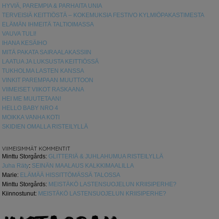
HYVIÄ, PAREMPIA & PARHAITA UNIA
TERVEISIÄ KEITTIÖSTÄ – KOKEMUKSIA FESTIVO KYLMIÖPAKASTIMESTA
ELÄMÄN IHMEITÄ TALTIOIMASSA
VAUVA TULI!
IHANA KESÄIHO
MITÄ PAKATA SAIRAALAKASSIIN
LAATUA JA LUKSUSTA KEITTIÖSSÄ
TUKHOLMA LASTEN KANSSA
VINKIT PAREMPAAN MUUTTOON
VIIMEISET VIIKOT RASKAANA
HEI ME MUUTETAAN!
HELLO BABY NRO 4
MOIKKA VANHA KOTI
SKIDIEN OMALLA RISTEILYLLÄ
VIIMEISIMMÄT KOMMENTIT
Minttu Storgårds
:
GLITTERIÄ & JUHLAHUMUA RISTEILYLLÄ
Juha Räty
:
SEINÄN MAALAUS KALKKIMAALILLA
Marie
:
ELÄMÄÄ HISSITTÖMÄSSÄ TALOSSA
Minttu Storgårds
:
MEISTÄKÖ LASTENSUOJELUN KRIISIPERHE?
Kiinnostunut
:
MEISTÄKÖ LASTENSUOJELUN KRIISIPERHE?