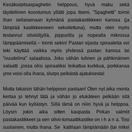
Kesäkurpitsaspaghetin helppous, hyvä maku sekä
täydellinen koostumus yllätti jopa itseni. ”Spaghetti” toimii
ihan sellaisenaan kylmänä pastakastikkeen kanssa (ja
lämpiää kastikkeeseen sekoitettuna), mutta olen myös
testannut oliviiöljyllä, pippurilla ja nopealla mikrossa
lämppäämisellä – toimii sekin! Pastan sijasta spiraaleita voi
toki käyttää vaikka myös yhdessä pastan kanssa tai
”nuudelina” salaatissa. Joku vähän tulinen ja pähkinäinen
salaatti ,jossa olisi spiraaliksi leikattua kurkkua, porkkanaa
yms voisi olla ihana, slurps pelkästä ajatuksesta!
Mutta takaisin tähän helppoon pastaan! Olen nyt aika monta
kertaa jo tehnyt tätä ja vähän jo etukäteen pelkään sitä
päivää kun kyllästyn. Sillä tämä on niiin hyvä ja helppoa.
Löysin jokin aika sitten kaupasta Pirkan valmiit
pastakastikkeet ja sen olivii-tomaattikastike on i h a n a. Tosi
suolainen, mutta ihana. Se kattilaan lämpiämään (tai miksi