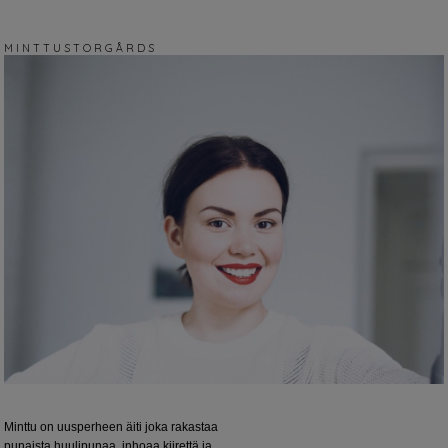
M I N T T U S T O R G Å R D S
Minttu on uusperheen äiti joka rakastaa
punaista huulipunaa, inhoaa kiirettä ja