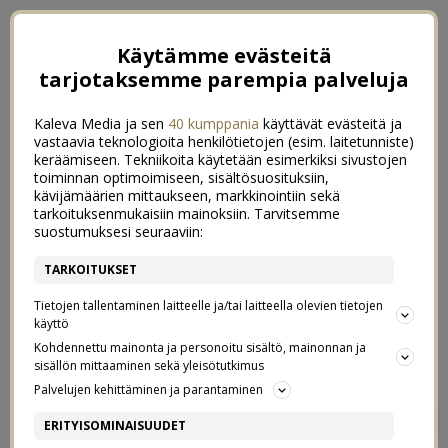
Käytämme evästeitä
tarjotaksemme parempia palveluja
Kaleva Media ja sen
40 kumppania
käyttävät evästeitä ja
vastaavia teknologioita henkilötietojen (esim. laitetunniste)
keräämiseen. Tekniikoita käytetään esimerkiksi sivustojen
toiminnan optimoimiseen, sisältösuosituksiin,
kävijämäärien mittaukseen, markkinointiin sekä
tarkoituksenmukaisiin mainoksiin. Tarvitsemme
suostumuksesi seuraaviin:
TARKOITUKSET
Tietojen tallentaminen laitteelle ja/tai laitteella olevien tietojen
käyttö
Kohdennettu mainonta ja personoitu sisältö, mainonnan ja
sisällön mittaaminen sekä yleisötutkimus
Palvelujen kehittäminen ja parantaminen
MYYN KEITTIÖSSÄ: NOPEA &
2
ERITYISOMINAISUUDET
HELPPO ”PASTA”