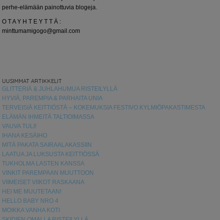
perhe-elämään painottuvia blogeja.
O T A Y H T E Y T T Ä :
minttumamigogo@gmail.com
UUSIMMAT ARTIKKELIT
GLITTERIÄ & JUHLAHUMUA RISTEILYLLÄ
HYVIÄ, PAREMPIA & PARHAITA UNIA
TERVEISIÄ KEITTIÖSTÄ – KOKEMUKSIA FESTIVO KYLMIÖPAKASTIMESTA
ELÄMÄN IHMEITÄ TALTIOIMASSA
VAUVA TULI!
IHANA KESÄIHO
MITÄ PAKATA SAIRAALAKASSIIN
LAATUA JA LUKSUSTA KEITTIÖSSÄ
TUKHOLMA LASTEN KANSSA
VINKIT PAREMPAAN MUUTTOON
VIIMEISET VIIKOT RASKAANA
HEI ME MUUTETAAN!
HELLO BABY NRO 4
MOIKKA VANHA KOTI
SKIDIEN OMALLA RISTEILYLLÄ