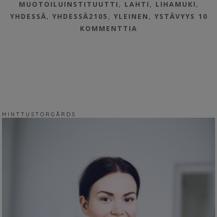
MUOTOILUINSTITUUTTI
,
LAHTI
,
LIHAMUKI
,
YHDESSÄ
,
YHDESSÄ2105
,
YLEINEN
,
YSTÄVYYS
10
KOMMENTTIA
M I N T T U S T O R G Å R D S