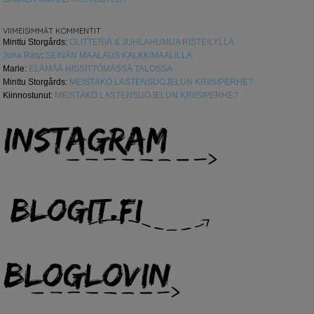
VIIMEISIMMÄT KOMMENTIT
Minttu Storgårds
:
GLITTERIÄ & JUHLAHUMUA RISTEILYLLÄ
Juha Räty
:
SEINÄN MAALAUS KALKKIMAALILLA
Marie
:
ELÄMÄÄ HISSITTÖMÄSSÄ TALOSSA
Minttu Storgårds
:
MEISTÄKÖ LASTENSUOJELUN KRIISIPERHE?
Kiinnostunut
:
MEISTÄKÖ LASTENSUOJELUN KRIISIPERHE?