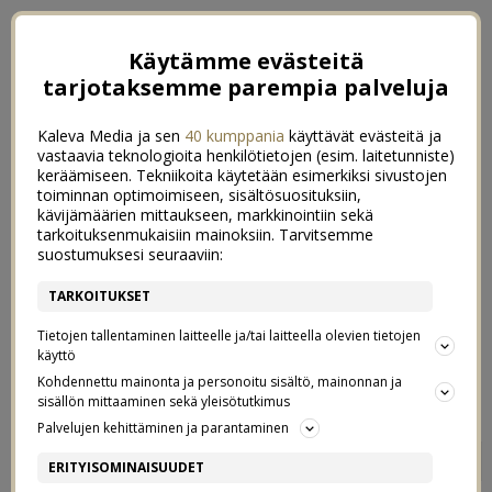
Käytämme evästeitä
tarjotaksemme parempia palveluja
Kaleva Media ja sen
40 kumppania
käyttävät evästeitä ja
vastaavia teknologioita henkilötietojen (esim. laitetunniste)
keräämiseen. Tekniikoita käytetään esimerkiksi sivustojen
toiminnan optimoimiseen, sisältösuosituksiin,
kävijämäärien mittaukseen, markkinointiin sekä
tarkoituksenmukaisiin mainoksiin. Tarvitsemme
suostumuksesi seuraaviin:
TARKOITUKSET
Tietojen tallentaminen laitteelle ja/tai laitteella olevien tietojen
käyttö
Kohdennettu mainonta ja personoitu sisältö, mainonnan ja
sisällön mittaaminen sekä yleisötutkimus
Palvelujen kehittäminen ja parantaminen
YHDESSÄ 2015
10
ERITYISOMINAISUUDET
27/11/2014