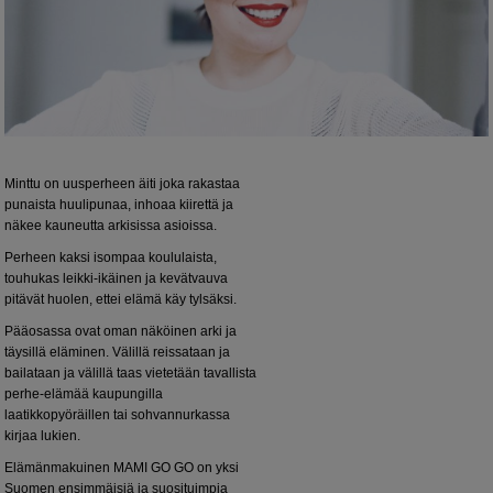
Minttu on uusperheen äiti joka rakastaa
punaista huulipunaa, inhoaa kiirettä ja
näkee kauneutta arkisissa asioissa.
Perheen kaksi isompaa koululaista,
touhukas leikki-ikäinen ja kevätvauva
pitävät huolen, ettei elämä käy tylsäksi.
Pääosassa ovat oman näköinen arki ja
täysillä eläminen. Välillä reissataan ja
bailataan ja välillä taas vietetään tavallista
perhe-elämää kaupungilla
laatikkopyöräillen tai sohvannurkassa
kirjaa lukien.
Elämänmakuinen MAMI GO GO on yksi
Suomen ensimmäisiä ja suosituimpia