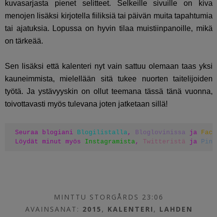
kuvasarjasta pienet selitteet. Selkeille sivuille on kiva
menojen lisäksi kirjotella fiiliksiä tai päivän muita tapahtumia
tai ajatuksia. Lopussa on hyvin tilaa muistiinpanoille, mikä
on tärkeää.
Sen lisäksi että kalenteri nyt vain sattuu olemaan taas yksi
kauneimmista, mielellään sitä tukee nuorten taitelijoiden
työtä. Ja ystävyyskin on ollut teemana tässä tänä vuonna,
toivottavasti myös tulevana joten jatketaan sillä!
Seuraa blogiani 
Blogilistalla
, 
Bloglovinissa
 ja 
Face
Löydät minut myös 
Instagramista
, 
Twitteristä
 ja 
Pint
MINTTU STORGÅRDS 23:06
AVAINSANAT:
2015
,
KALENTERI
,
LAHDEN