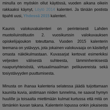
minulla on myöskin ollut käytössä, vuoden aikana oikein
rakkaaksi käynyt,
Löytö 2014
kalenteri. Ja tänään postista
tipahti uusi,
Yhdessä 2015
kalenteri.
Kaunis valokuvakalenteri on perinteisesti Lahden
muotoiluinstituutin 2. vuosikurssin valokuvauksen
opiskelijajoukon toteuttama. Vuoden 2015 kalenterin
teemana on ystävyys, jota jokainen valokuvaaja on käsitellyt
omasta näkökulmastaan. Kuvasarjat kertovat esimerkiksi
veljesten välisestä suhteesta, lämminhenkisestä
naapuriyhteisöstä, virtuaalimaailman pelikavereista sekä
tosiystävyyden puuttumisesta.
Minusta on ihanaa kalenteria selatessa jäädä tuijottamaan
kauniita kuvia, aistimaan niiden tunnelma, ne saavat hymyn
huulille ja toisaalta miettimään kulmat kurtussa että mitä on
tämänkin kuvan takana. Kalenterin lopussa onkin jokaisesta