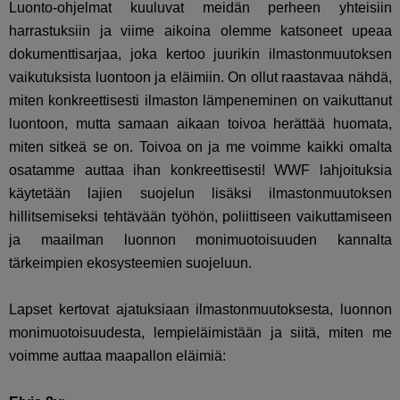
Luonto-ohjelmat kuuluvat meidän perheen yhteisiin
harrastuksiin ja viime aikoina olemme katsoneet upeaa
dokumenttisarjaa, joka kertoo juurikin ilmastonmuutoksen
vaikutuksista luontoon ja eläimiin. On ollut raastavaa nähdä,
miten konkreettisesti ilmaston lämpeneminen on vaikuttanut
luontoon, mutta samaan aikaan toivoa herättää huomata,
miten sitkeä se on. Toivoa on ja me voimme kaikki omalta
osatamme auttaa ihan konkreettisesti! WWF lahjoituksia
käytetään lajien suojelun lisäksi ilmastonmuutoksen
hillitsemiseksi tehtävään työhön, poliittiseen vaikuttamiseen
ja maailman luonnon monimuotoisuuden kannalta
tärkeimpien ekosysteemien suojeluun.
Lapset kertovat ajatuksiaan ilmastonmuutoksesta, luonnon
monimuotoisuudesta, lempieläimistään ja siitä, miten me
voimme auttaa maapallon eläimiä: