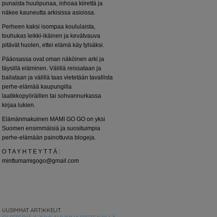
punaista huulipunaa, inhoaa kiirettä ja
näkee kauneutta arkisissa asioissa.
Perheen kaksi isompaa koululaista,
touhukas leikki-ikäinen ja kevätvauva
pitävät huolen, ettei elämä käy tylsäksi.
Pääosassa ovat oman näköinen arki ja
täysillä eläminen. Välillä reissataan ja
bailataan ja välillä taas vietetään tavallista
perhe-elämää kaupungilla
laatikkopyöräillen tai sohvannurkassa
kirjaa lukien.
Elämänmakuinen MAMI GO GO on yksi
Suomen ensimmäisiä ja suosituimpia
perhe-elämään painottuvia blogeja.
O T A Y H T E Y T T Ä :
minttumamigogo@gmail.com
UUSIMMAT ARTIKKELIT