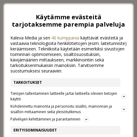
Käytämme evästeitä
tarjotaksemme parempia palveluja
Kaleva Media ja sen
40 kumppania
käyttävät evästeitä ja
vastaavia teknologioita henkilötietojen (esim. laitetunniste)
keräämiseen. Tekniikoita käytetään esimerkiksi sivustojen
toiminnan optimoimiseen, sisältösuosituksiin,
kävijämäärien mittaukseen, markkinointiin sekä
tarkoituksenmukaisiin mainoksiin. Tarvitsemme
suostumuksesi seuraaviin:
TARKOITUKSET
Tietojen tallentaminen laitteelle ja/tai laitteella olevien tietojen
käyttö
Kohdennettu mainonta ja personoitu sisältö, mainonnan ja
sisällön mittaaminen sekä yleisötutkimus
Palvelujen kehittäminen ja parantaminen
LAPSET KERTOVAT: MITEN
6
ERITYISOMINAISUUDET
AUTTAA MAAPALLON ELÄIMIÄ