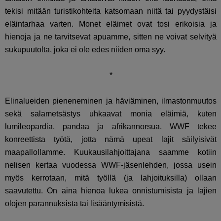
tekisi mitään turistikohteita katsomaan niitä tai pyydystäisi
eläintarhaa varten. Monet eläimet ovat tosi erikoisia ja
hienoja ja ne tarvitsevat apuamme, sitten ne voivat selvityä
sukupuutolta, joka ei ole edes niiden oma syy.
*
Elinalueiden pieneneminen ja häviäminen, ilmastonmuutos
sekä salametsästys uhkaavat monia eläimiä, kuten
lumileopardia, pandaa ja afrikannorsua. WWF tekee
konreettista työtä, jotta nämä upeat lajit säilyisivät
maapallollamme. Kuukausilahjoittajana saamme kotiin
nelisen kertaa vuodessa WWF-jäsenlehden, jossa usein
myös kerrotaan, mitä työllä (ja lahjoituksilla) ollaan
saavutettu. On aina hienoa lukea onnistumisista ja lajien
olojen parannuksista tai lisääntymisistä.