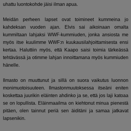
uhattu luontokohde jäisi ilman apua.
Meidän perheen lapset ovat toimineet kummeina jo
kahdeksan vuoden ajan. Elvis sai aikoinaan omalta
kummiltaan lahjaksi WWF-kummiuden, jonka ansiosta me
myös itse kuulimme WWF:n kuukausilahjoittamisesta ensi
kertaa. Haluttiin myös, että Kaapo saisi toimia tärkeässä
tehtävässä ja otimme lahjan innoittamana myös kummiuden
hänelle.
Ilmasto on muuttunut ja sillä on suora vaikutus luonnon
monimuotoisuuteen. Ilmastonmuutoksessa itseäni eniten
koskettaa juurikin eläinten ahdinko ja se, että jos laji katoaa
se on lopullista. Eläinmaailma on kiehtonut minua pienestä
pitäen, olen tainnut periä sen äiditäni ja samaa jatkavat
lapsenikin.