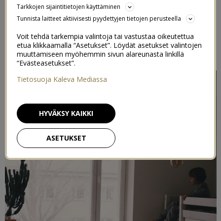
Tarkkojen sijaintitietojen käyttäminen
6/02/2020
Tunnista laitteet aktiivisesti pyydettyjen tietojen perusteella
Voit tehdä tarkempia valintoja tai vastustaa oikeutettua
Postaus on toteutettu kaupallisessa yhteustyössä
WWF
&
etua klikkaamalla “Asetukset”. Löydät asetukset valintojen
Indieplacen kanssa
muuttamiseen myöhemmin sivun alareunasta linkillä
“Evästeasetukset”.
Tietosuoja Kaleva Mediassa
HYVÄKSY KAIKKI
ASETUKSET