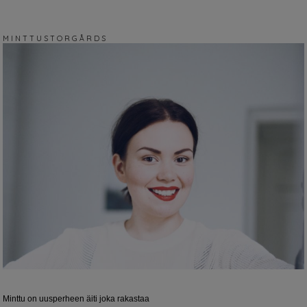
M I N T T U S T O R G Å R D S
Minttu on uusperheen äiti joka rakastaa