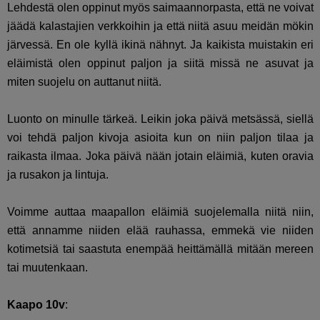
Lehdestä olen oppinut myös saimaannorpasta, että ne voivat
jäädä kalastajien verkkoihin ja että niitä asuu meidän mökin
järvessä. En ole kyllä ikinä nähnyt. Ja kaikista muistakin eri
eläimistä olen oppinut paljon ja siitä missä ne asuvat ja
miten suojelu on auttanut niitä.
Luonto on minulle tärkeä. Leikin joka päivä metsässä, siellä
voi tehdä paljon kivoja asioita kun on niin paljon tilaa ja
raikasta ilmaa. Joka päivä nään jotain eläimiä, kuten oravia
ja rusakon ja lintuja.
Voimme auttaa maapallon eläimiä suojelemalla niitä niin,
että annamme niiden elää rauhassa, emmekä vie niiden
kotimetsiä tai saastuta enempää heittämällä mitään mereen
tai muutenkaan.
Kaapo 10v
: