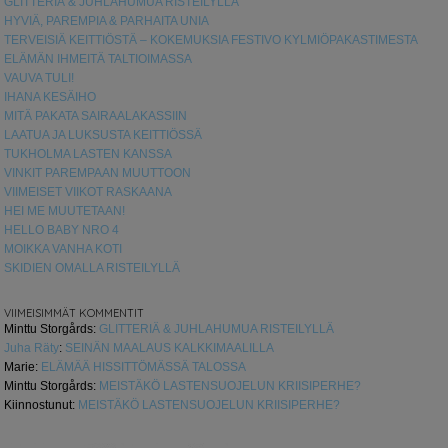
GLITTERIÄ & JUHLAHUMUA RISTEILYLLÄ
HYVIÄ, PAREMPIA & PARHAITA UNIA
TERVEISIÄ KEITTIÖSTÄ – KOKEMUKSIA FESTIVO KYLMIÖPAKASTIMESTA
ELÄMÄN IHMEITÄ TALTIOIMASSA
VAUVA TULI!
IHANA KESÄIHO
MITÄ PAKATA SAIRAALAKASSIIN
LAATUA JA LUKSUSTA KEITTIÖSSÄ
TUKHOLMA LASTEN KANSSA
VINKIT PAREMPAAN MUUTTOON
VIIMEISET VIIKOT RASKAANA
HEI ME MUUTETAAN!
HELLO BABY NRO 4
MOIKKA VANHA KOTI
SKIDIEN OMALLA RISTEILYLLÄ
VIIMEISIMMÄT KOMMENTIT
Minttu Storgårds
:
GLITTERIÄ & JUHLAHUMUA RISTEILYLLÄ
Juha Räty
:
SEINÄN MAALAUS KALKKIMAALILLA
Marie
:
ELÄMÄÄ HISSITTÖMÄSSÄ TALOSSA
Minttu Storgårds
:
MEISTÄKÖ LASTENSUOJELUN KRIISIPERHE?
Kiinnostunut
:
MEISTÄKÖ LASTENSUOJELUN KRIISIPERHE?