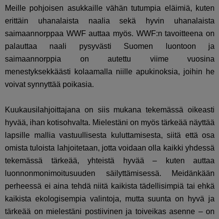
Meille pohjoisen asukkaille vähän tutumpia eläimiä, kuten
erittäin uhanalaista naalia sekä hyvin uhanalaista
saimaannorppaa WWF auttaa myös. WWF:n tavoitteena on
palauttaa naali pysyvästi Suomen luontoon ja
saimaannorppia on autettu viime vuosina
menestyksekkäästi kolaamalla niille apukinoksia, joihin he
voivat synnyttää poikasia.
Kuukausilahjoittajana on siis mukana tekemässä oikeasti
hyvää, ihan kotisohvalta. Mielestäni on myös tärkeää näyttää
lapsille mallia vastuullisesta kuluttamisesta, siitä että osa
omista tuloista lahjoitetaan, jotta voidaan olla kaikki yhdessä
tekemässä tärkeää, yhteistä hyvää – kuten auttaa
luonnonmonimoitusuuden säilyttämisessä. Meidänkään
perheessä ei aina tehdä niitä kaikista tädellisimpiä tai ehkä
kaikista ekologisempia valintoja, mutta suunta on hyvä ja
tärkeää on mielestäni postiivinen ja toiveikas asenne – on