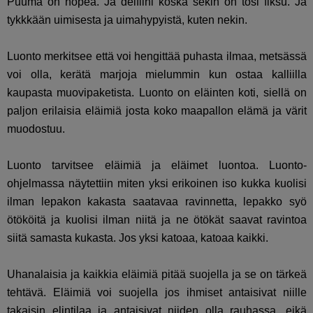
Puuma on nopea. Ja delfiini koska sekin on tosi fiksu. Ja
tykkkään uimisesta ja uimahypyistä, kuten nekin.
Luonto merkitsee että voi hengittää puhasta ilmaa, metsässä
voi olla, kerätä marjoja mielummin kun ostaa kalliilla
kaupasta muovipaketista. Luonto on eläinten koti, siellä on
paljon erilaisia eläimiä josta koko maapallon elämä ja värit
muodostuu.
Luonto tarvitsee eläimiä ja eläimet luontoa. Luonto-
ohjelmassa näytettiin miten yksi erikoinen iso kukka kuolisi
ilman lepakon kakasta saatavaa ravinnetta, lepakko syö
ötököitä ja kuolisi ilman niitä ja ne ötökät saavat ravintoa
siitä samasta kukasta. Jos yksi katoaa, katoaa kaikki.
Uhanalaisia ja kaikkia eläimiä pitää suojella ja se on tärkeä
tehtävä. Eläimiä voi suojella jos ihmiset antaisivat niille
takaisin elintilaa ja antaisivat niiden olla rauhassa, eikä