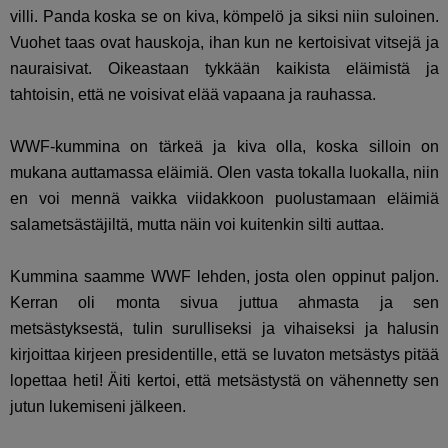
villi. Panda koska se on kiva, kömpelö ja siksi niin suloinen.
Vuohet taas ovat hauskoja, ihan kun ne kertoisivat vitsejä ja
nauraisivat. Oikeastaan tykkään kaikista eläimistä ja
tahtoisin, että ne voisivat elää vapaana ja rauhassa.
WWF-kummina on tärkeä ja kiva olla, koska silloin on
mukana auttamassa eläimiä. Olen vasta tokalla luokalla, niin
en voi mennä vaikka viidakkoon puolustamaan eläimiä
salametsästäjiltä, mutta näin voi kuitenkin silti auttaa.
Kummina saamme WWF lehden, josta olen oppinut paljon.
Kerran oli monta sivua juttua ahmasta ja sen
metsästyksestä, tulin surulliseksi ja vihaiseksi ja halusin
kirjoittaa kirjeen presidentille, että se luvaton metsästys pitää
lopettaa heti! Äiti kertoi, että metsästystä on vähennetty sen
jutun lukemiseni jälkeen.