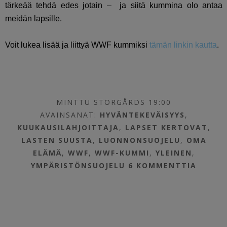
tärkeää tehdä edes jotain – ja siitä kummina olo antaa
meidän lapsille.
Voit lukea lisää ja liittyä WWF kummiksi
tämän linkin kautta
.
MINTTU STORGÅRDS 19:00
AVAINSANAT:
HYVÄNTEKEVÄISYYS
,
KUUKAUSILAHJOITTAJA
,
LAPSET KERTOVAT
,
LASTEN SUUSTA
,
LUONNONSUOJELU
,
OMA
ELÄMÄ
,
WWF
,
WWF-KUMMI
,
YLEINEN
,
YMPÄRISTÖNSUOJELU
6 KOMMENTTIA